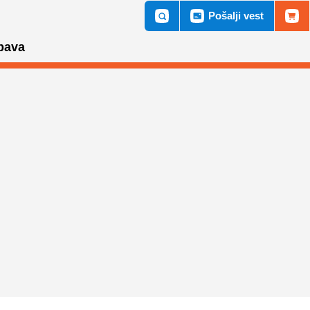
Pošalji vest
bava