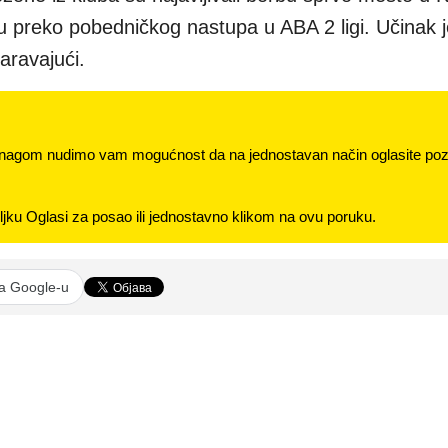
 preko pobedničkog nastupa u ABA 2 ligi. Učinak j
aravajući.
nagom nudimo vam mogućnost da na jednostavan način oglasite pozi
jku Oglasi za posao ili jednostavno klikom na ovu poruku.
na Google-u