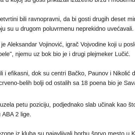
vrtini bili ravnopravni, da bi gosti drugih deset mi
koju su u drugom poluvrmenu neprekidno uvećavali.
je Aleksandar Vojinović, igrač Vojvodine koji u pos
ele", njemu uz bok bio je i drugi plejmeker Lučić.
i i efikasni, dok su centri Bačko, Paunov i Nikolić d
veno-belih bolji od ostalih sa 18 poena bio je Sav
zela petu poziciju, podjednako slab učinak kao što
u ABA 2 lige.
one iz kluba su najavljivali borbu šprvo mesto u 