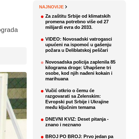
NAJNOVIJE
Za zaštitu Srbije od klimatskih
promena potrebno više od 27
milijardi evra do 2033.
ograda
VIDEO: Novosadski vatrogasci
upućeni na ispomoć u gašenju
požara u Deliblatskoj peščari
Novosadska policija zaplenila 85
kilograma droge: Uhapšene tri
osobe, kod njih nađeni kokain i
marihuana
Vučić otkrio o čemu će
razgovarati sa Zelenskim:
Evropski put Srbije i Ukrajine
među ključnim temama
DNEVNI KVIZ: Deset pitanja -
znano i neznano
BROJ PO BROJ: Prvo jedan pa