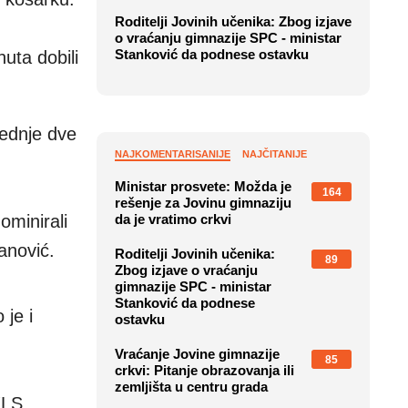
Roditelji Jovinih učenika: Zbog izjave
o vraćanju gimnazije SPC - ministar
Stanković da podnese ostavku
nuta dobili
lednje dve
NAJKOMENTARISANIJE
NAJČITANIJE
Ministar prosvete: Možda je
164
rešenje za Jovinu gimnaziju
ominirali
da je vratimo crkvi
anović.
Roditelji Jovinih učenika:
89
Zbog izjave o vraćanju
gimnazije SPC - ministar
Stanković da podnese
 je i
ostavku
Vraćanje Jovine gimnazije
85
crkvi: Pitanje obrazovanja ili
zemljišta u centru grada
KLS,