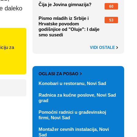
Čija je Jovina gimnazija?
60
e daleko
Pismo mladih iz Srbije i
53
Hrvatske povodom
godišnjice od "Oluje": I dalje
smo susedi
ciju za
VIDI OSTALE
OGLASI ZA POSAO
Konobari u restoranu, Novi Sad
Radnica za kućne poslove, Novi Sad
grad
Pomoćni radnici u građevinskoj
firmi, Novi Sad
Montažer cevnih instalacija, Novi
Sad