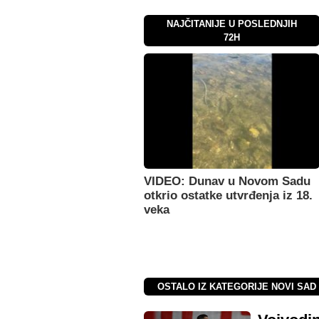
NAJČITANIJE U POSLEDNJIH
72H
VIDEO: Dunav u Novom Sadu
otkrio ostatke utvrđenja iz 18.
veka
OSTALO IZ KATEGORIJE NOVI SAD