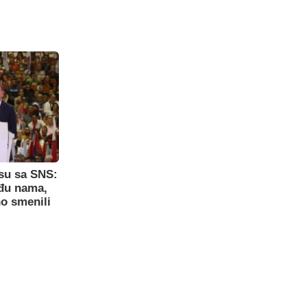
su sa SNS:
eđu nama,
o smenili