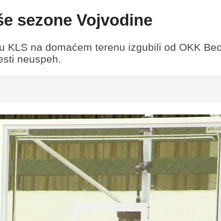
oše sezone Vojvodine
olu KLS na domaćem terenu izgubili od OKK Be
esti neuspeh.