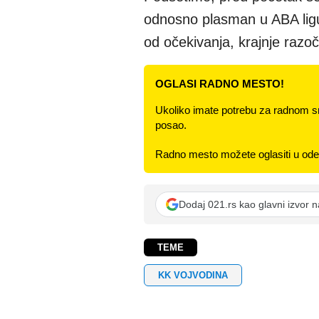
odnosno plasman u ABA ligu
od očekivanja, krajnje razoč
OGLASI RADNO MESTO!
Ukoliko imate potrebu za radnom s
posao.
Radno mesto možete oglasiti u odel
Dodaj 021.rs kao glavni izvor 
TEME
KK VOJVODINA