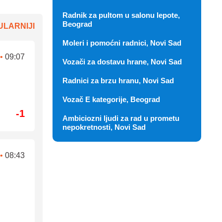
Radnik za pultom u salonu lepote,
Beograd
LARNIJI
Moleri i pomoćni radnici, Novi Sad
•
09:07
Vozači za dostavu hrane, Novi Sad
Radnici za brzu hranu, Novi Sad
Vozač E kategorije, Beograd
-1
Ambiciozni ljudi za rad u prometu
nepokretnosti, Novi Sad
•
08:43