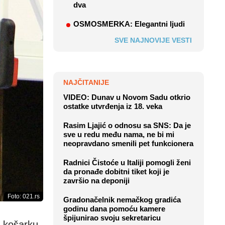
dva
OSMOSMERKA: Elegantni ljudi
SVE NAJNOVIJE VESTI
NAJČITANIJE
VIDEO: Dunav u Novom Sadu otkrio
ostatke utvrđenja iz 18. veka
Rasim Ljajić o odnosu sa SNS: Da je
sve u redu među nama, ne bi mi
neopravdano smenili pet funkcionera
Radnici Čistoće u Italiji pomogli ženi
da pronađe dobitni tiket koji je
završio na deponiji
Foto: 021.rs
Gradonačelnik nemačkog gradića
godinu dana pomoću kamere
špijunirao svoju sekretaricu
u košarku.