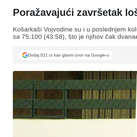
Poražavajući završetak l
Košarkaši Vojvodine su i u poslednjem k
sa 75:100 (43:58), što je njihov čak dvana
Dodaj 021.rs kao glavni izvor na Google-u