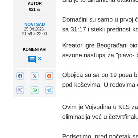
AUTOR
021.rs
Domaćini su samo u prvoj čet
NOVI SAD
sa 31:17 i stekli prednost 
25.04.2026.
21:59 > 22:00
Kreator igre Beograđani bio 
KOMENTARI
sezone nastupa za "plavo- b
3
Obojica su sa po 19 poea bil
pod koševima. U redovima cr
Ovim je Vojvodina u KLS zau
eliminacija već u četvrtfinal
Podsetimo, pred početak sez