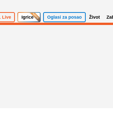
 Live
Igrice
Oglasi za posao
Život
Za