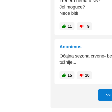
Trenera nema u Ns?
Jel moguce?
Nece biti!
11
9
Anonimus
Očajna sezona crveno- bel
tužnije...
15
10
SV