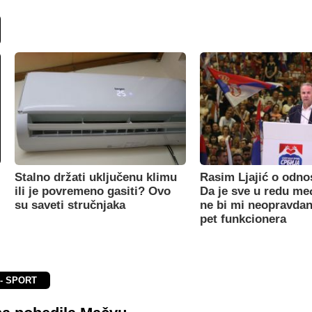
Stalno držati uključenu klimu
Rasim Ljajić o odno
ili je povremeno gasiti? Ovo
Da je sve u redu m
su saveti stručnjaka
ne bi mi neopravdan
pet funkcionera
 - SPORT