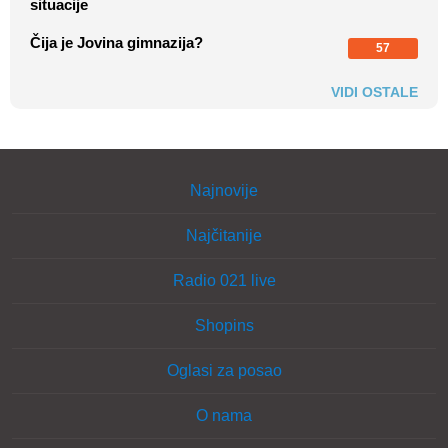
situacije
Čija je Jovina gimnazija?
57
VIDI OSTALE
Najnovije
Najčitanije
Radio 021 live
Shopins
Oglasi za posao
O nama