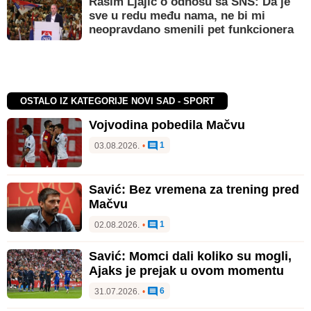
Rasim Ljajić o odnosu sa SNS: Da je
sve u redu među nama, ne bi mi
neopravdano smenili pet funkcionera
OSTALO IZ KATEGORIJE NOVI SAD - SPORT
Vojvodina pobedila Mačvu
1
03.08.2026.
•
Savić: Bez vremena za trening pred
Mačvu
1
02.08.2026.
•
Savić: Momci dali koliko su mogli,
Ajaks je prejak u ovom momentu
6
31.07.2026.
•