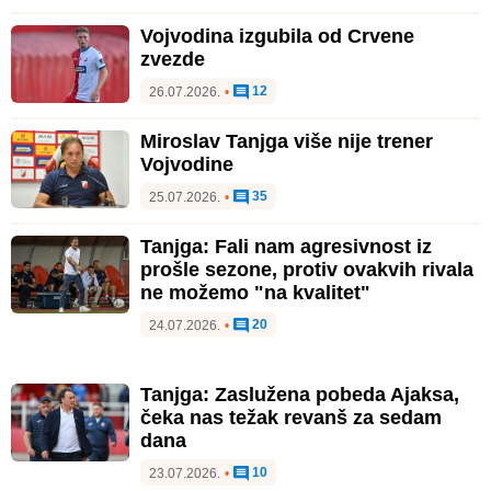
Vojvodina izgubila od Crvene
zvezde
12
26.07.2026.
•
Miroslav Tanjga više nije trener
Vojvodine
35
25.07.2026.
•
Tanjga: Fali nam agresivnost iz
prošle sezone, protiv ovakvih rivala
ne možemo "na kvalitet"
20
24.07.2026.
•
Tanjga: Zaslužena pobeda Ajaksa,
čeka nas težak revanš za sedam
dana
10
23.07.2026.
•