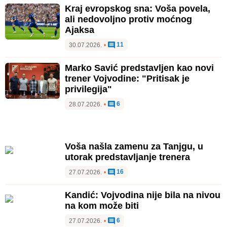
Kraj evropskog sna: Voša povela,
ali nedovoljno protiv moćnog
Ajaksa
11
30.07.2026.
•
Marko Savić predstavljen kao novi
trener Vojvodine: "Pritisak je
privilegija"
6
28.07.2026.
•
Voša našla zamenu za Tanjgu, u
utorak predstavljanje trenera
16
27.07.2026.
•
Kandić: Vojvodina nije bila na nivou
na kom može biti
6
27.07.2026.
•