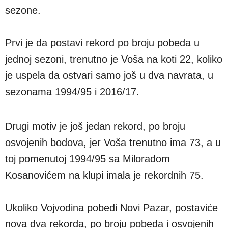
sezone.
Prvi je da postavi rekord po broju pobeda u
jednoj sezoni, trenutno je Voša na koti 22, koliko
je uspela da ostvari samo još u dva navrata, u
sezonama 1994/95 i 2016/17.
Drugi motiv je još jedan rekord, po broju
osvojenih bodova, jer Voša trenutno ima 73, a u
toj pomenutoj 1994/95 sa Miloradom
Kosanovićem na klupi imala je rekordnih 75.
Ukoliko Vojvodina pobedi Novi Pazar, postaviće
nova dva rekorda, po broju pobeda i osvojenih