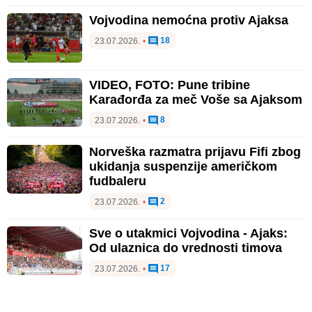
Vojvodina nemoćna protiv Ajaksa
18
23.07.2026.
•
VIDEO, FOTO: Pune tribine
Karađorđa za meč Voše sa Ajaksom
8
23.07.2026.
•
Norveška razmatra prijavu Fifi zbog
ukidanja suspenzije američkom
fudbaleru
2
23.07.2026.
•
Sve o utakmici Vojvodina - Ajaks:
Od ulaznica do vrednosti timova
17
23.07.2026.
•