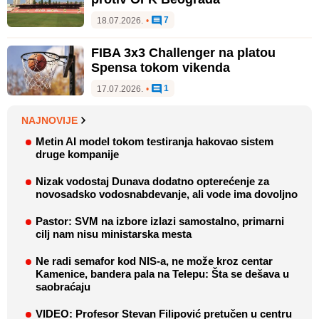
7
18.07.2026.
•
FIBA 3x3 Challenger na platou
Spensa tokom vikenda
1
17.07.2026.
•
NAJNOVIJE
Metin AI model tokom testiranja hakovao sistem
druge kompanije
Nizak vodostaj Dunava dodatno opterećenje za
novosadsko vodosnabdevanje, ali vode ima dovoljno
Pastor: SVM na izbore izlazi samostalno, primarni
cilj nam nisu ministarska mesta
Ne radi semafor kod NIS-a, ne može kroz centar
Kamenice, bandera pala na Telepu: Šta se dešava u
saobraćaju
VIDEO: Profesor Stevan Filipović pretučen u centru