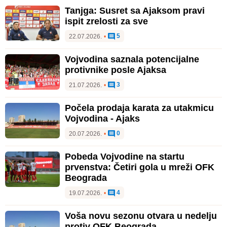
Tanjga: Susret sa Ajaksom pravi
ispit zrelosti za sve
5
22.07.2026.
•
Vojvodina saznala potencijalne
protivnike posle Ajaksa
3
21.07.2026.
•
Počela prodaja karata za utakmicu
Vojvodina - Ajaks
0
20.07.2026.
•
Pobeda Vojvodine na startu
prvenstva: Četiri gola u mreži OFK
Beograda
4
19.07.2026.
•
Voša novu sezonu otvara u nedelju
protiv OFK Beograda