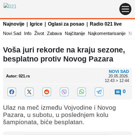
Najnovije
|
Igrice
|
Oglasi za posao
|
Radio 021 live
Novi Sad
Info
Život
Zabava
Najčitanije
Najkomentarisanije
Naj
Voša juri rekorde na kraju sezone,
besplatno protiv Novog Pazara
NOVI SAD
Autor
:
021.rs
20.05.2026.
12:43 > 12:44
0
Ulaz na meč između Vojvodine i Novog
Pazara, u subotu, u poslednjem kolu
šampionata, biće besplatan.