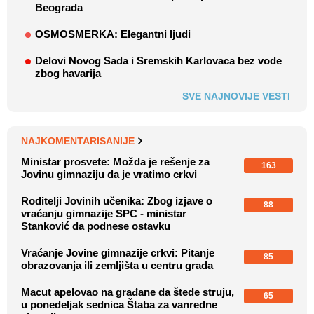
Beograda
OSMOSMERKA: Elegantni ljudi
Delovi Novog Sada i Sremskih Karlovaca bez vode
zbog havarija
SVE NAJNOVIJE VESTI
NAJKOMENTARISANIJE
Ministar prosvete: Možda je rešenje za
163
Jovinu gimnaziju da je vratimo crkvi
Roditelji Jovinih učenika: Zbog izjave o
88
vraćanju gimnazije SPC - ministar
Stanković da podnese ostavku
Vraćanje Jovine gimnazije crkvi: Pitanje
85
obrazovanja ili zemljišta u centru grada
Macut apelovao na građane da štede struju,
65
u ponedeljak sednica Štaba za vanredne