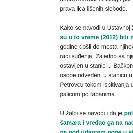
prava lica lišenih slobode.
Kako se navodi u Ustavnoj 
su u to vreme (2012) bili 
godine došli do mesta njih
radi suđenja. Zajedno sa nji
ostavljen u stanici u Bačko
osobe odvedeni u stanicu u 
Petrovcu tokom ispitivanja 
palicom po tabanima.
U žalbi se navodi i da je
pol
šamara i vređao ga na nac
na pod udarcem noge u 