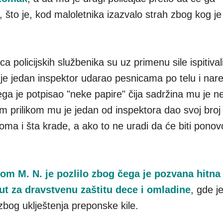
to je, kod maloletnika izazvalo strah zbog kog je
a policijskih službenika su uz primenu sile ispitiva
a je jedan inspektor udarao pesnicama po telu i nar
a je potpisao "neke papire" čija sadržina mu je n
m prilikom mu je jedan od inspektora dao svoj broj 
oma i šta krade, a ako to ne uradi da će biti ponov
om M. N. je pozlilo zbog čega je pozvana hitn
tut za dravstvenu zaštitu dece i omladine
, gde je
 zbog uklještenja preponske kile.