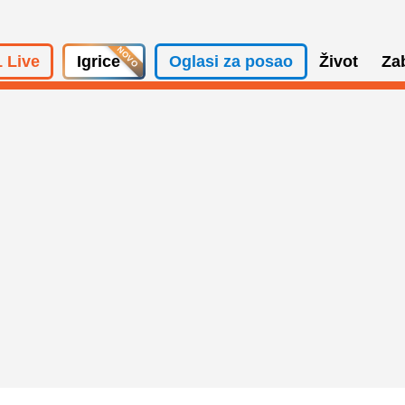
 Live
Igrice
Oglasi za posao
Život
Za