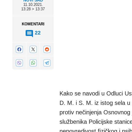
NOVI SAD
11.10.2021.
13:28 > 13:37
KOMENTARI
22
Kako se navodi u Odluci Us
D. M. i S. M. iz istog sela
protiv nečinjenja Osnovnog j
službenika Policijske stani
nepovredivost fizičkog i psi