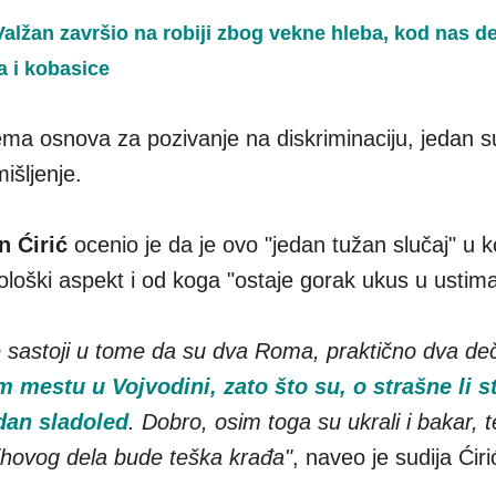
Valžan završio na robiji zbog vekne hleba, kod nas d
a i kobasice
ema osnova za pozivanje na diskriminaciju, jedan s
mišljenje.
n Ćirić
ocenio je da je ovo "jedan tužan slučaj" u k
ikološki aspekt i od koga "ostaje gorak ukus u ustima
e sastoji u tome da su dva Roma, praktično dva deč
estu u Vojvodini, zato što su, o strašne li st
edan sladoled
. Dobro, osim toga su ukrali i bakar, t
njihovog dela bude teška krađa"
, naveo je sudija Ćiri