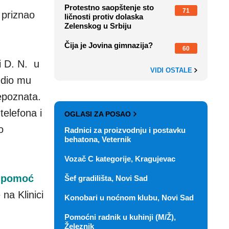
Protestno saopštenje sto
71
 priznao
ličnosti protiv dolaska
Zelenskog u Srbiju
Čija je Jovina gimnazija?
60
li D. N. u
VIDI OSTALE
edio mu
epoznata.
telefona i
OGLASI ZA POSAO
o
Radnici za proizvodnju i postavku
behatona, Veternik
Vozač C kategorije, Kragujevac
a pomoć
Šef gradilišta, Novi Sad
 na Klinici
Konobari u noćnom klubu, Novi Sad
Pomoćni radnik u kuhinji (M/Ž),
Železnik