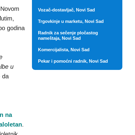
u Novom
Vozač-dostavljač, Novi Sad
đutim,
Trgovkinje u marketu, Novi Sad
 po godina
Radnik za sečenje pločastog
nameštaja, Novi Sad
Komercijalista, Novi Sad
e
Pekar i pomoćni radnik, Novi Sad
albe u
e da
en na
aloletan
.
oletnik