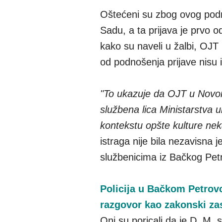
Oštećeni su zbog ovog podn
Sadu, a ta prijava je prvo 
kako su naveli u žalbi, OJT
od podnošenja prijave nisu i
"To ukazuje da OJT u Novom
službena lica Ministarstva 
kontekstu opšte kulture neka
istraga nije bila nezavisna j
službenicima iz Bačkog Pet
Policija u Bačkom Petrovc
razgovor kao zakonski zas
Oni su poricali da je D. M.