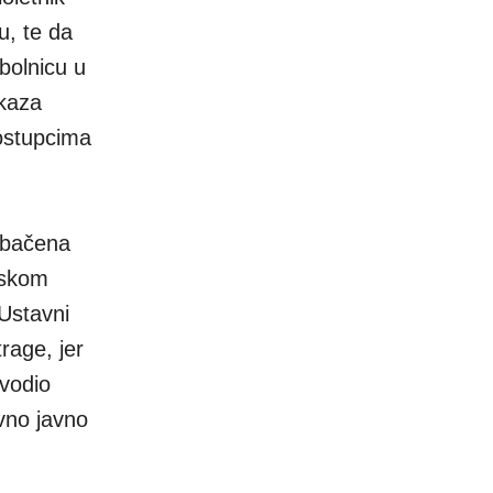
u, te da
bolnicu u
kaza
postupcima
odbačena
rskom
Ustavni
rage, jer
 vodio
vno javno