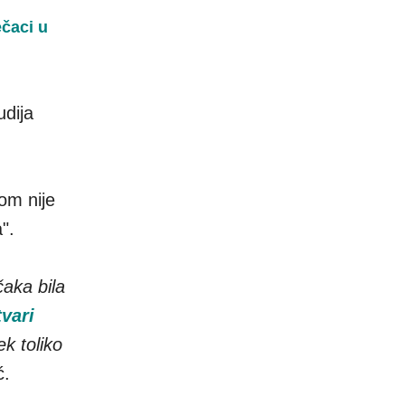
ečaci u
udija
om nije
".
aka bila
vari
ek toliko
ć.