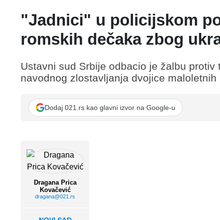
"Jadnici" u policijskom p
romskih dečaka zbog ukr
Ustavni sud Srbije odbacio je žalbu protiv
navodnog zlostavljanja dvojice maloletni
Dodaj 021.rs kao glavni izvor na Google-u
Dragana Prica
Kovačević
dragana@021.rs