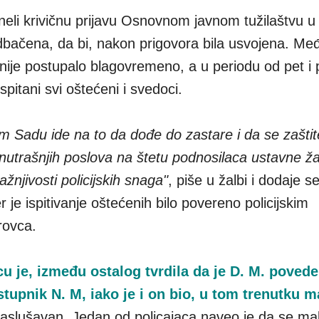
eli krivičnu prijavu Osnovnom javnom tužilaštvu 
odbačena, da bi, nakon prigovora bila usvojena. Me
 nije postupalo blagovremeno, a u periodu od pet i
spitani svi oštećeni i svedoci.
 Sadu ide na to da dođe do zastare i da se zaštit
unutrašnjih poslova na štetu podnosilaca ustavne ž
žnjivosti policijskih snaga"
, piše u žalbi i dodaje s
er je ispitivanje oštećenih bilo povereno policijskim
rovca.
u je, između ostalog tvrdila da je D. M. poved
tupnik N. M, iako je i on bio, u tom trenutku m
 saslušavan. Jedan od policajaca naveo je da se mal