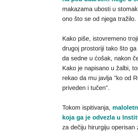
makazama ubosti u stomak, š
ono što se od njega tražilo.
Kako piše, istovremeno trojic
drugoj prostoriji tako što g
da sedne u ćošak, nakon čeg
Kako je napisano u žalbi, to
rekao da mu javlja "ko od R
priveden i tučen".
Tokom ispitivanja,
maloletn
koja ga je odvezla u Insti
za dečiju hirurgiju operisan