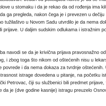
love u stomaku i da je rekao da od rođenja ima kil
a ga pregleda, nakon čega je i prevezen u dečiju 
 tužilaštvo u Novom Sadu utvrdilo je da nema do
di prijave. U daljim sudskim odlukama i istražnim 
lba navodi se da je krivična prijava pravosnažno 
g, i zbog toga što nikom od oštećenih nisu u leka
e povrede i da nema dokaza za tvrdnje oštećenih. 
strasnost istrage dovedena u pitanje, na početku ist
i Petrovac, čiji su službenici bili predmet prijave,
je da je (dve godine kasnije) istragu preuzelo Osno