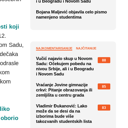
i u Beogradu i Novom Sadu
Bojana Maljević objavila celo pismo
namenjeno studentima
sti koji
12.
vom Sadu,
NAJKOMENTARISANIJE
NAJČITANIJE
c dečaka
Vučić najavio skup u Novom
88
 odrasle
Sadu: Očekujem pobedu na
nivou Srbije, ali i u Beogradu
čkom
i Novom Sadu
jskom
Vraćanje Jovine gimnazije
85
crkvi: Pitanje obrazovanja ili
zemljišta u centru grada
Vladimir Đukanović: Lako
83
liko
može da se desi da na
izborima bude više
 oborio
takozvanih studentskih lista