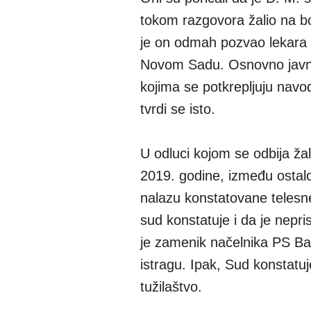
tokom razgovora žalio na bo
je on odmah pozvao lekara d
Novom Sadu. Osnovno javno
kojima se potkrepljuju navo
tvrdi se isto.
U odluci kojom se odbija ža
2019. godine, između ostalo
nalazu konstatovane telesn
sud konstatuje i da je nepri
je zamenik načelnika PS Bačk
istragu. Ipak, Sud konstatu
tužilaštvo.