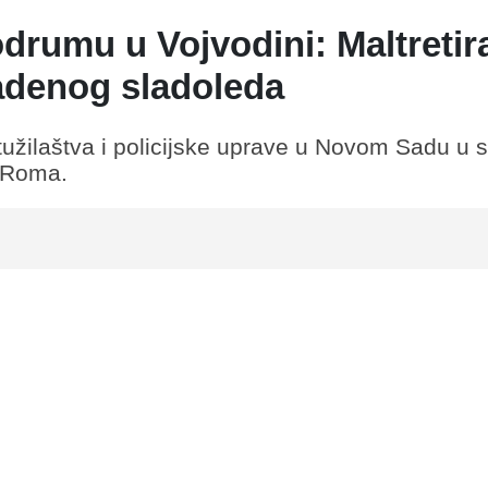
odrumu u Vojvodini: Maltretir
adenog sladoleda
 tužilaštva i policijske uprave u Novom Sadu u 
h Roma.