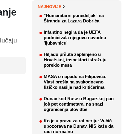
NAJNOVIJE
anje
"Humanitarni ponedeljak" na
Štrandu za Lazara Dobrića
Infantino negira da je UEFA
podmićivala njegovu navodnu
slučaju
'ljubavnicu'
Hiljadu pršuta zaplenjeno u
Hrvatskoj, inspektori istražuju
poreklo mesa
MASA o napadu na Filipovića:
Vlast prešla na svakodnevno
fizičko nasilje nad kritičarima
Dunav kod Ruse u Bugarskoj pao
još pet centimetara, na snazi
ograničenja plovidbe
Ko je u pravu za rafineriju: Vučić
upozorava na Dunav, NIS kaže da
radi normalno