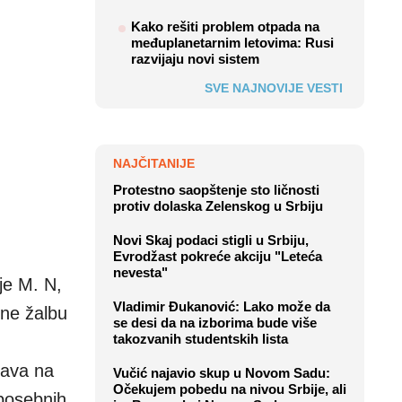
Kako rešiti problem otpada na
međuplanetarnim letovima: Rusi
razvijaju novi sistem
SVE NAJNOVIJE VESTI
NAJČITANIJE
Protestno saopštenje sto ličnosti
protiv dolaska Zelenskog u Srbiju
Novi Skaj podaci stigli u Srbiju,
Evrodžast pokreće akciju "Leteća
nevesta"
je M. N,
Vladimir Đukanović: Lako može da
ine žalbu
se desi da na izborima bude više
takozvanih studentskih lista
rava na
Vučić najavio skup u Novom Sadu:
Očekujem pobedu na nivou Srbije, ali
 posebnih