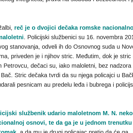
žalbi,
reč je o dvojici dečaka romske nacionalno
maloletni
. Policijski službenici su 16. novembra 20
ovog stanovanja, odveli ih do Osnovnog suda u No
ma, priveden je i njihov stric. Međutim, dok je stri
m Petrovcu, dečaci su, iako maloletni, bez nadzora
Bač. Stric dečaka tvrdi da su njega policajci u Ba
udarali pesnicam au predelu leđa i bubrega i polici
icijski službenik udario maloletnom M. N. neko
ionalnoj osnovi, te da ga je u jednom trenutku
stomak
, a da mu je drugi policajac pretio da će ga