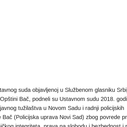
tavnog suda objavljenoj u Službenom glasniku Srbi
 u Opštini Bač, podneli su Ustavnom sudu 2018. god
avnog tužilaštva u Novom Sadu i radnji policijskih
ce Bač (Policijska uprava Novi Sad) zbog povrede p
hičkog integriteta, prava na slobodu i bezbednost i