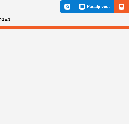
Pošalji vest
bava