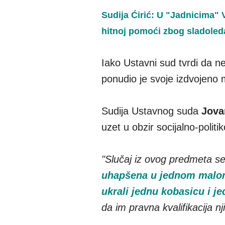
Sudija Ćirić: U "Jadnicima" 
hitnoj pomoći zbog sladoled
Iako Ustavni sud tvrdi da n
ponudio je svoje izdvojeno 
Sudija Ustavnog suda
Jova
uzet u obzir socijalno-polit
"Slučaj iz ovog predmeta s
uhapšena u jednom malom m
ukrali jednu kobasicu i j
da im pravna kvalifikacija 