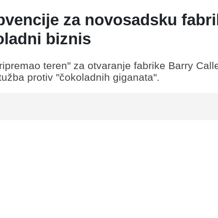
bvencije za novosadsku fabri
ladni biznis
premao teren" za otvaranje fabrike Barry Call
užba protiv "čokoladnih giganata".