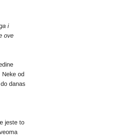
ga i
se ove
jedine
. Neke od
o do danas
e jeste to
e veoma