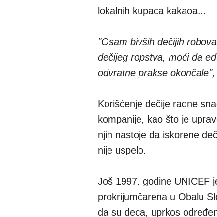
lokalnih kupaca kakaoa...
"Osam bivših dečijih robova 
dečijeg ropstva, moći da ed
odvratne prakse okončale"
Korišćenje dečije radne snag
kompanije, kao što je uprav
njih nastoje da iskorene deč
nije uspelo.
Još 1997. godine UNICEF je 
prokrijumčarena u Obalu Slo
da su deca, uprkos određeni