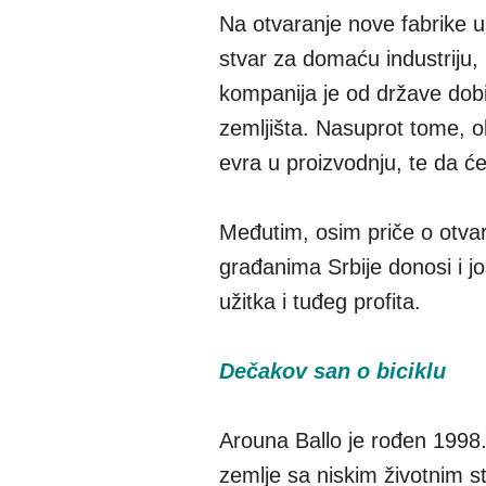
Na otvaranje nove fabrike u
stvar za domaću industriju, 
kompanija je od države dobi
zemljišta. Nasuprot tome, o
evra u proizvodnju, te da ć
Međutim, osim priče o otvar
građanima Srbije donosi i j
užitka i tuđeg profita.
Dečakov san o biciklu
Arouna Ballo je rođen 1998. 
zemlje sa niskim životnim 