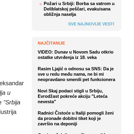
Požari u Srbiji: Borba sa vatrom u
Deliblatskoj peščari, evakuisana
obližnja naselja
SVE NAJNOVIJE VESTI
NAJČITANIJE
VIDEO: Dunav u Novom Sadu otkrio
ostatke utvrđenja iz 18. veka
Rasim Ljajić o odnosu sa SNS: Da je
sve u redu među nama, ne bi mi
neopravdano smenili pet funkcionera
leksandar
Novi Skaj podaci stigli u Srbiju,
lja u
Evrodžast pokreće akciju "Leteća
je
"Srbija
nevesta"
ustrija
Radnici Čistoće u Italiji pomogli ženi
da pronađe dobitni tiket koji je
završio na deponiji