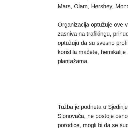
Mars, Olam, Hershey, Monde
Organizacija optužuje ove v
zasniva na trafikingu, pri
optužuju da su svesno profit
koristila mačete, hemikalije 
plantažama.
Tužba je podneta u Sjedinj
Slonovača, ne postoje osnov
porodice, mogli bi da se s