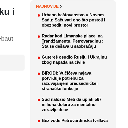
NAJNOVIJE
ku i
Urbano baštovanstvo u Novom
Sadu: Sačuvati ono što postoji i
obezbediti novi prostor
Radar kod Limanske pijace, na
ebaut,
Trandžamentu, Petrovaradinu :
Šta se dešava u saobraćaju
Gutereš osudio Rusiju i Ukrajinu
zbog napada na civile
BIRODI: Vučićeva najava
potvrđuje potrebu za
razdvajanjem predsedničke i
stranačke funkcije
Sud naložio Meti da uplati 567
miliona dolara za mentalno
zdravlje dece
Bez vode Petrovardinska tvrđava