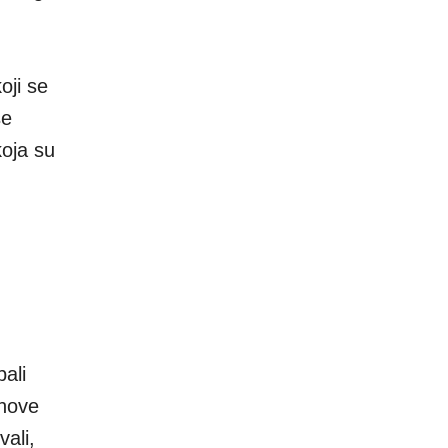
oji se
se
koja su
ali
ihove
ali,