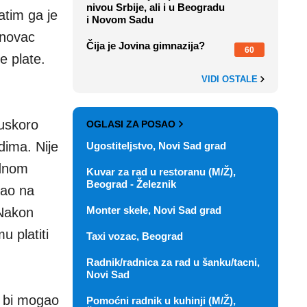
nivou Srbije, ali i u Beogradu
tim ga je
i Novom Sadu
 novac
Čija je Jovina gimnazija?
60
e plate.
VIDI OSTALE
 uskoro
OGLASI ZA POSAO
dima. Nije
Ugostiteljstvo, Novi Sad grad
ednom
Kuvar za rad u restoranu (M/Ž),
Beograd - Železnik
kao na
Monter skele, Novi Sad grad
 Nakon
 platiti
Taxi vozac, Beograd
Radnik/radnica za rad u šanku/tacni,
Novi Sad
de bi mogao
Pomoćni radnik u kuhinji (M/Ž),