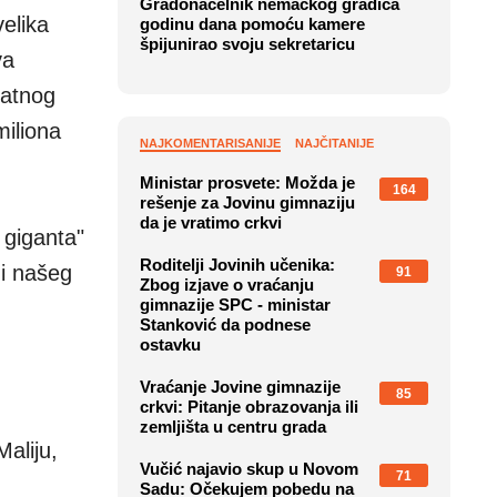
Gradonačelnik nemačkog gradića
elika
godinu dana pomoću kamere
špijunirao svoju sekretaricu
va
latnog
miliona
NAJKOMENTARISANIJE
NAJČITANIJE
Ministar prosvete: Možda je
164
rešenje za Jovinu gimnaziju
da je vratimo crkvi
 giganta"
Roditelji Jovinih učenika:
di našeg
91
Zbog izjave o vraćanju
gimnazije SPC - ministar
Stanković da podnese
ostavku
Vraćanje Jovine gimnazije
85
crkvi: Pitanje obrazovanja ili
zemljišta u centru grada
aliju,
Vučić najavio skup u Novom
71
Sadu: Očekujem pobedu na