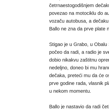
četrnaestogodišnjem dečaku
povezao na motociklu do au
vozaču autobusa, a dečaku j
Ballo ne zna da prve plate ne
Stigao je u Grabo, u Obalu 
počeo da radi, a radio je sv
dobio nikakvu zaštitnu opr
nedeljno, doneo bi mu hranu
dečaka, preteći mu da će os
prve godine rada, vlasnik p
u nekom momentu.
Ballo je nastavio da radi če