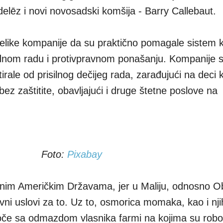
lēz i novi novosadski komšija - Barry Callebaut.
elike kompanije da su praktično pomagale sistem k
nudnom radu i protivpravnom ponašanju. Kompanije 
irale od prisilnog dečijeg rada, zarađujući na deci 
bez zaštitite, obavljajući i druge štetne poslove na
Foto:
Pixabay
enim Američkim Državama, jer u Maliju, odnosno Ob
ni uslovi za to. Uz to, osmorica momaka, kao i nj
uoče sa odmazdom vlasnika farmi na kojima su robov