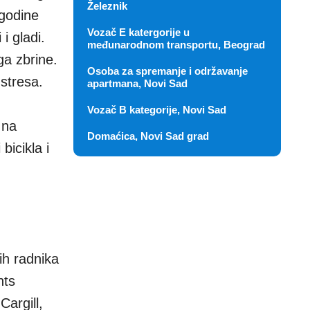
Železnik
 godine
Vozač E katergorije u
i gladi.
međunarodnom transportu, Beograd
ga zbrine.
Osoba za spremanje i održavanje
stresa.
apartmana, Novi Sad
Vozač B kategorije, Novi Sad
 na
Domaćica, Novi Sad grad
bicikla i
ih radnika
hts
argill,