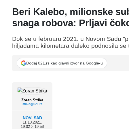
Beri Kalebo, milionske su
snaga robova: Prljavi čoko
Dok se u februaru 2021. u Novom Sadu "pri
hiljadama kilometara daleko podnosila se t
Dodaj 021.rs kao glavni izvor na Google-u
Zoran Strika
strika@021.rs
NOVI SAD
11.10.2021.
19:02 > 19:58