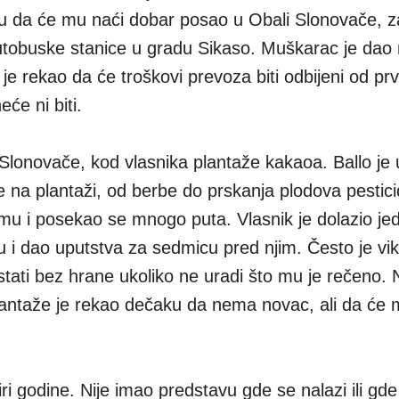
 da će mu naći dobar posao u Obali Slonovače, za
tobuske stanice u gradu Sikaso. Muškarac je dao
e rekao da će troškovi prevoza biti odbijeni od prv
će ni biti.
Slonovače, kod vlasnika plantaže kakaoa. Ballo je
e na plantaži, od berbe do prskanja plodova pestici
emu i posekao se mnogo puta. Vlasnik je dolazio j
 i dao uputstva za sedmicu pred njim. Često je vi
tati bez hrane ukoliko ne uradi što mu je rečeno.
lantaže je rekao dečaku da nema novac, ali da će mu
tiri godine. Nije imao predstavu gde se nalazi ili g