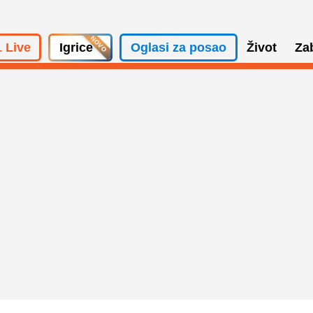
 Live
Igrice
Oglasi za posao
Život
Za