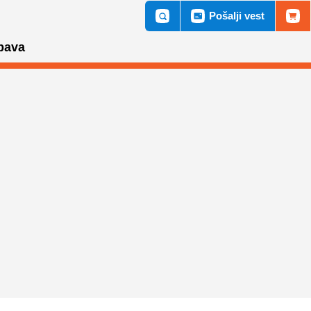
Pošalji vest
bava