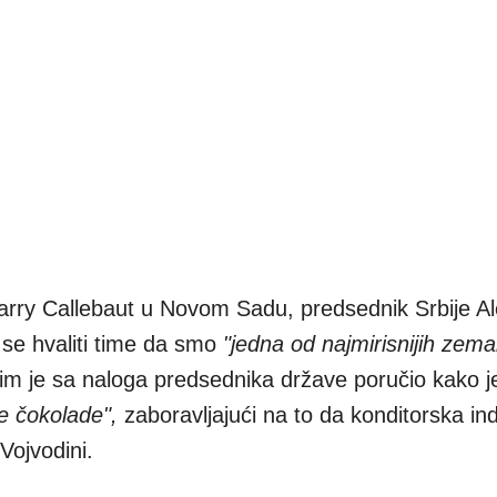
Barry Callebaut u Novom Sadu, predsednik Srbije A
se hvaliti time da smo
"jedna od najmirisnijih zema
tim je sa naloga predsednika države poručio kako 
e čokolade",
zaboravljajući na to da konditorska ind
Vojvodini.