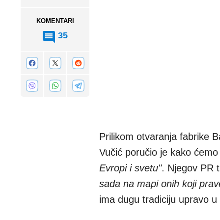
KOMENTARI
35
Prilikom otvaranja fabrike 
Vučić poručio je kako ćemo 
Evropi i svetu"
. Njegov PR 
sada na mapi onih koji prav
ima dugu tradiciju upravo u 