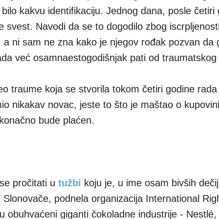
 bilo kakvu identifikaciju. Jednog dana, posle četiri
e svest. Navodi da se to dogodilo zbog iscrpljenosti 
ci, a ni sam ne zna kako je njegov rođak pozvan da 
ada već osamnaestogodišnjak pati od traumatskog 
eo traume koja se stvorila tokom četiri godine rada
mio nikakav novac, jeste to što je maštao o kupovini 
 konačno bude plaćen.
se pročitati u
tužbi
koju je, u ime osam bivših dečij
Slonovače, podnela organizacija International Rig
obuhvaćeni giganti čokoladne industrije - Nestlé, C