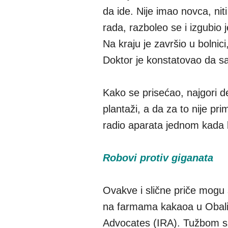
da ide. Nije imao novca, niti
rada, razboleo se i izgubio j
Na kraju je završio u bolni
Doktor je konstatovao da s
Kako se prisećao, najgori d
plantaži, a da za to nije pri
radio aparata jednom kada
Robovi protiv giganata
Ovakve i slične priče mogu 
na farmama kakaoa u Obali 
Advocates (IRA). Tužbom su 