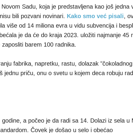
 Novom Sadu, koja je predstavljena kao još jedna v
nisu bili pozvani novinari.
Kako smo već pisali
, o
la više od 14 miliona evra u vidu subvencija i besp
bećala je da će do kraja 2023. uložiti najmanje 45 
e zaposliti barem 100 radnika.
anju fabrika, napretku, rastu, dolazak "čokoladnog
oš jednu priču, onu o svetu u kojem deca robuju ra
godine, a počeo je da radi sa 14. Dolazi iz sela u M
standardom. Čovek je došao u selo i obećao