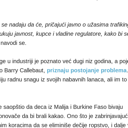
se nadaju da će, pričajući javno o užasima trafikin
ukuju javnost, kupce i vladine regulatore, kako bi 
,
navodi se.
e u industriji je poznato već dugi niz godina, a po
o Barry Callebaut,
priznaju postojanje problema
iju radnu snagu iz svojih nabavnih lanaca, ali im t
saopštio da deca iz Malija i Burkine Faso bivaju
novače da bi brali kakao. Ono što je zabrinjavajuć
m koracima da se eliminiše dečije ropstvo, i dalj