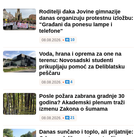
Roditelji đaka Jovine gimnazije
danas organizuju protestnu izložbu:
"Građani da ponesu lampe i
telefone"
10
08.08.2026.
•
Voda, hrana i oprema za one na
terenu: Novosadski studenti
prikupljaju pomoć za Deliblatsku
peščaru
4
08.08.2026.
•
Posle požara zabrana gradnje 30
godina? Akademski plenum traži
izmenu Zakona o šumama
21
08.08.2026.
•
Danas sunčano i toplo, ali prijatnije: