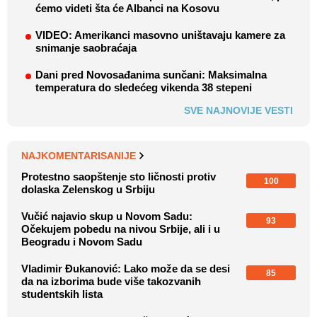
ćemo videti šta će Albanci na Kosovu
VIDEO: Amerikanci masovno uništavaju kamere za
snimanje saobraćaja
Dani pred Novosađanima sunčani: Maksimalna
temperatura do sledećeg vikenda 38 stepeni
SVE NAJNOVIJE VESTI
NAJKOMENTARISANIJE
Protestno saopštenje sto ličnosti protiv
100
dolaska Zelenskog u Srbiju
Vučić najavio skup u Novom Sadu:
93
Očekujem pobedu na nivou Srbije, ali i u
Beogradu i Novom Sadu
Vladimir Đukanović: Lako može da se desi
85
da na izborima bude više takozvanih
studentskih lista