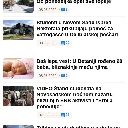
Od ponedeljka opet sve toplije
2
08.08.2026.
•
Studenti u Novom Sadu ispred
Rektorata prikupljaju pomoć za
vatrogasce u Deliblatskoj peščari
22
08.08.2026.
•
Baš lepa vest: U Betaniji rođeno 28
beba, bliznakinje među njima
0
08.08.2026.
•
VIDEO Štand studenata na
Novosadskom noćnom bazaru,
blizu njih SNS aktivisti i "Srbija
pobeđuje"
36
07.08.2026.
•