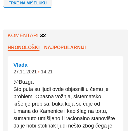
TRKE NA MIŠELUKU
KOMENTARI
32
HRONOLOŠKI
NAJPOPULARNIJI
Vlada
27.11.2021
•
14:21
@Buzga
Sto puta su ljudi ovde objasnili u čemu je
problem. Opasna vožnja, sistematsko
kršenje propisa, buka koja se čuje od
Limana do Kamenice i kao šlag na tortu,
sumanuto umišljeno i iracionalno stanovište
da je hobi stotinak ljudi nešto zbog čega je