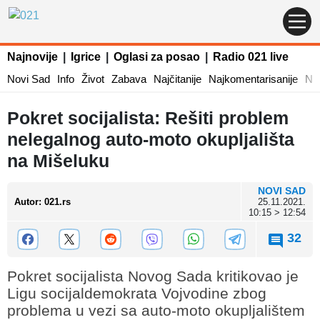
Najnovije
|
Igrice
|
Oglasi za posao
|
Radio 021 live
Novi Sad
Info
Život
Zabava
Najčitanije
Najkomentarisanije
Naj
Pokret socijalista: Rešiti problem
nelegalnog auto-moto okupljališta
na Mišeluku
NOVI SAD
Autor
:
021.rs
25.11.2021.
10:15 > 12:54
32
Pokret socijalista Novog Sada kritikovao je
Ligu socijaldemokrata Vojvodine zbog
problema u vezi sa auto-moto okupljalištem