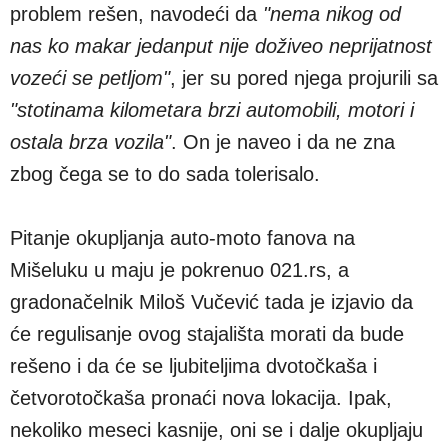
problem rešen, navodeći da
"nema nikog od
nas ko makar jedanput nije doživeo neprijatnost
vozeći se petljom"
, jer su pored njega projurili sa
"stotinama kilometara brzi automobili, motori i
ostala brza vozila"
. On je naveo i da ne zna
zbog čega se to do sada tolerisalo.
Pitanje okupljanja auto-moto fanova na
Mišeluku u maju je pokrenuo 021.rs, a
gradonačelnik Miloš Vučević tada je izjavio da
će regulisanje ovog stajališta morati da bude
rešeno i da će se ljubiteljima dvotočkaša i
četvorotočkaša pronaći nova lokacija. Ipak,
nekoliko meseci kasnije, oni se i dalje okupljaju