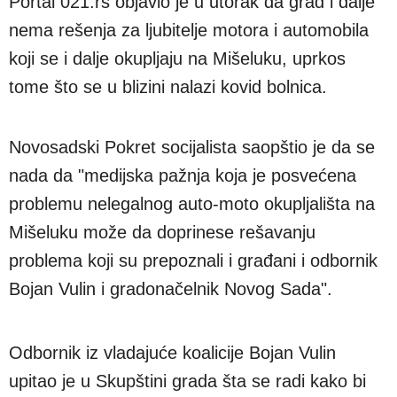
Portal 021.rs objavio je u utorak da grad i dalje
nema rešenja za ljubitelje motora i automobila
koji se i dalje okupljaju na Mišeluku, uprkos
tome što se u blizini nalazi kovid bolnica.
Novosadski Pokret socijalista saopštio je da se
nada da "medijska pažnja koja je posvećena
problemu nelegalnog auto-moto okupljališta na
Mišeluku može da doprinese rešavanju
problema koji su prepoznali i građani i odbornik
Bojan Vulin i gradonačelnik Novog Sada".
Odbornik iz vladajuće koalicije Bojan Vulin
upitao je u Skupštini grada šta se radi kako bi