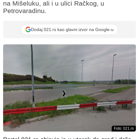
na Mišeluku, ali i u ulici Račkog, u
Petrovaradinu.
Dodaj 021.rs kao glavni izvor na Google-u
Foto: 021.rs