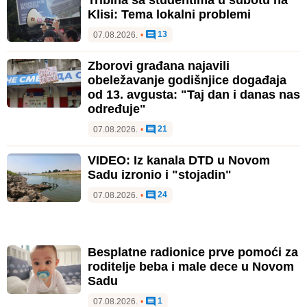
Tribina sa studentima u subotu na
Klisi: Tema lokalni problemi
13
07.08.2026.
•
Zborovi građana najavili
obeležavanje godišnjice događaja
od 13. avgusta: "Taj dan i danas nas
određuje"
21
07.08.2026.
•
VIDEO: Iz kanala DTD u Novom
Sadu izronio i "stojadin"
24
07.08.2026.
•
Besplatne radionice prve pomoći za
roditelje beba i male dece u Novom
Sadu
1
07.08.2026.
•