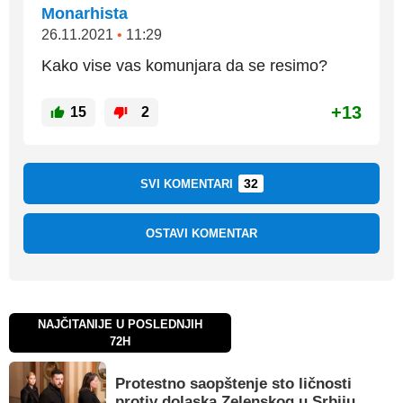
Monarhista
26.11.2021
•
11:29
Kako vise vas komunjara da se resimo?
+13
15
2
32
SVI KOMENTARI
OSTAVI KOMENTAR
NAJČITANIJE U POSLEDNJIH
72H
Protestno saopštenje sto ličnosti
protiv dolaska Zelenskog u Srbiju