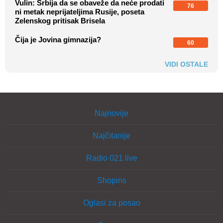
Vulin: Srbija da se obaveže da neće prodati
76
ni metak neprijateljima Rusije, poseta
Zelenskog pritisak Brisela
Čija je Jovina gimnazija?
60
VIDI OSTALE
Najnovije
Najčitanije
Radio 021 live
Shopins
Oglasi za posao