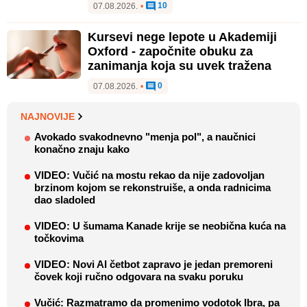
10
07.08.2026.
•
Kursevi nege lepote u Akademiji
Oxford - započnite obuku za
zanimanja koja su uvek tražena
0
07.08.2026.
•
NAJNOVIJE
Avokado svakodnevno "menja pol", a naučnici
konačno znaju kako
VIDEO: Vučić na mostu rekao da nije zadovoljan
brzinom kojom se rekonstruiše, a onda radnicima
dao sladoled
VIDEO: U šumama Kanade krije se neobična kuća na
točkovima
VIDEO: Novi AI četbot zapravo je jedan premoreni
čovek koji ručno odgovara na svaku poruku
Vučić: Razmatramo da promenimo vodotok Ibra, pa