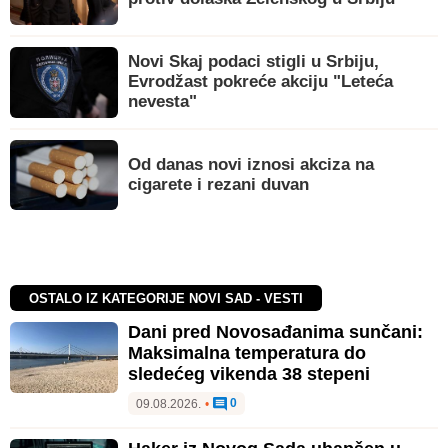
Novi Skaj podaci stigli u Srbiju,
Evrodžast pokreće akciju "Leteća
nevesta"
Od danas novi iznosi akciza na
cigarete i rezani duvan
OSTALO IZ KATEGORIJE NOVI SAD - VESTI
Dani pred Novosađanima sunčani:
Maksimalna temperatura do
sledećeg vikenda 38 stepeni
0
09.08.2026.
•