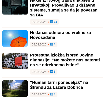
Haker iz Novog Sada uhapšen u
Hrvatskoj: Provaljivao u državne
sisteme, sumnja se da je povezan
sa BIA
11
09.08.2026.
•
Ni danas odmora od vreline za
Novosađane
0
09.08.2026.
•
Protestna izložba ispred Jovine
gimnazije: "Ne možete nas naterati
da se odreknemo istine"
5
08.08.2026.
•
"Humanitarni ponedeljak" na
Štrandu za Lazara Dobrića
0
08.08.2026.
•