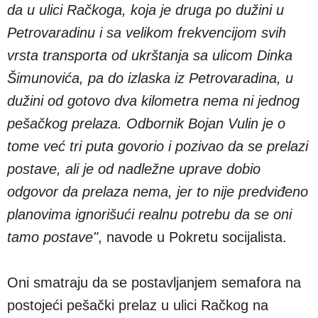
da u ulici Račkoga, koja je druga po dužini u
Petrovaradinu i sa velikom frekvencijom svih
vrsta transporta od ukrštanja sa ulicom Dinka
Šimunovića, pa do izlaska iz Petrovaradina, u
dužini od gotovo dva kilometra nema ni jednog
pešačkog prelaza. Odbornik Bojan Vulin je o
tome već tri puta govorio i pozivao da se prelazi
postave, ali je od nadležne uprave dobio
odgovor da prelaza nema, jer to nije predviđeno
planovima ignorišući realnu potrebu da se oni
tamo postave"
, navode u Pokretu socijalista.
Oni smatraju da se postavljanjem semafora na
postojeći pešački prelaz u ulici Račkog na