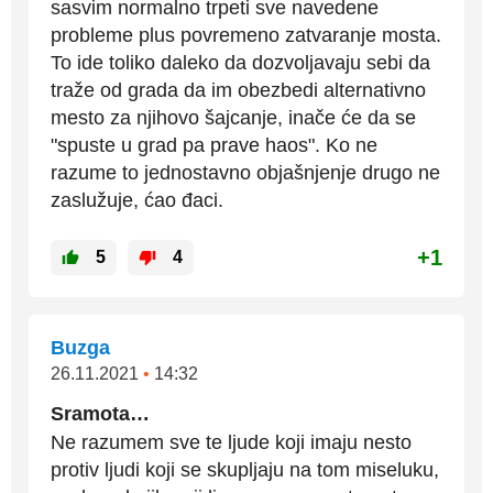
sasvim normalno trpeti sve navedene
probleme plus povremeno zatvaranje mosta.
To ide toliko daleko da dozvoljavaju sebi da
traže od grada da im obezbedi alternativno
mesto za njihovo šajcanje, inače će da se
"spuste u grad pa prave haos". Ko ne
razume to jednostavno objašnjenje drugo ne
zaslužuje, ćao đaci.
+1
5
4
Buzga
26.11.2021
•
14:32
Sramota…
Ne razumem sve te ljude koji imaju nesto
protiv ljudi koji se skupljaju na tom miseluku,