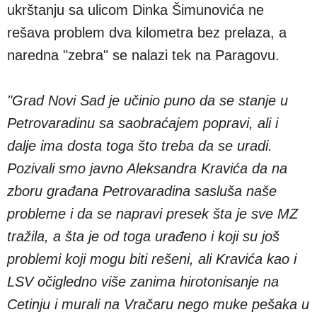
ukrštanju sa ulicom Dinka Šimunovića ne
rešava problem dva kilometra bez prelaza, a
naredna "zebra" se nalazi tek na Paragovu.
"Grad Novi Sad je učinio puno da se stanje u
Petrovaradinu sa saobraćajem popravi, ali i
dalje ima dosta toga što treba da se uradi.
Pozivali smo javno Aleksandra Kravića da na
zboru građana Petrovaradina sasluša naše
probleme i da se napravi presek šta je sve MZ
tražila, a šta je od toga urađeno i koji su još
problemi koji mogu biti rešeni, ali Kravića kao i
LSV očigledno više zanima hirotonisanje na
Cetinju i murali na Vračaru nego muke pešaka u