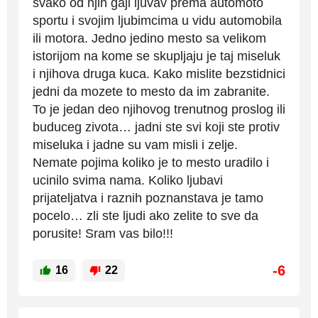
svako od njih gaji ljuvav prema automoto
sportu i svojim ljubimcima u vidu automobila
ili motora. Jedno jedino mesto sa velikom
istorijom na kome se skupljaju je taj miseluk
i njihova druga kuca. Kako mislite bezstidnici
jedni da mozete to mesto da im zabranite.
To je jedan deo njihovog trenutnog proslog ili
buduceg zivota… jadni ste svi koji ste protiv
miseluka i jadne su vam misli i zelje.
Nemate pojima koliko je to mesto uradilo i
ucinilo svima nama. Koliko ljubavi
prijateljatva i raznih poznanstava je tamo
pocelo… zli ste ljudi ako zelite to sve da
porusite! Sram vas bilo!!!
-6
16
22