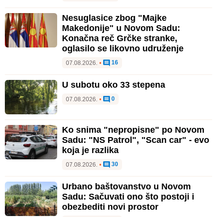
Nesuglasice zbog "Majke
Makedonije" u Novom Sadu:
Konačna reč Grčke stranke,
oglasilo se likovno udruženje
16
07.08.2026.
•
U subotu oko 33 stepena
0
07.08.2026.
•
Ko snima "nepropisne" po Novom
Sadu: "NS Patrol", "Scan car" - evo
koja je razlika
30
07.08.2026.
•
Urbano baštovanstvo u Novom
Sadu: Sačuvati ono što postoji i
obezbediti novi prostor