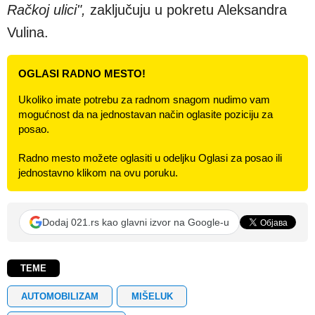
Račkoj ulici",
zaključuju u pokretu Aleksandra
Vulina.
OGLASI RADNO MESTO!
Ukoliko imate potrebu za radnom snagom nudimo vam
mogućnost da na jednostavan način oglasite poziciju za
posao.
Radno mesto možete oglasiti u odeljku Oglasi za posao ili
jednostavno klikom na ovu poruku.
Dodaj 021.rs kao glavni izvor na Google-u
TEME
AUTOMOBILIZAM
MIŠELUK