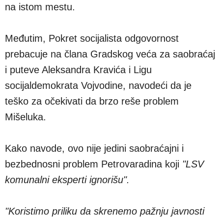
na istom mestu.
Međutim, Pokret socijalista odgovornost
prebacuje na člana Gradskog veća za saobraćaj
i puteve Aleksandra Kravića i Ligu
socijaldemokrata Vojvodine, navodeći da je
teško za očekivati da brzo reše problem
Mišeluka.
Kako navode, ovo nije jedini saobraćajni i
bezbednosni problem Petrovaradina koji
"LSV
komunalni eksperti ignorišu".
"Koristimo priliku da skrenemo pažnju javnosti