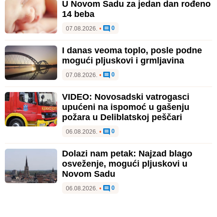
U Novom Sadu za jedan dan rođeno
14 beba
0
07.08.2026.
•
I danas veoma toplo, posle podne
mogući pljuskovi i grmljavina
0
07.08.2026.
•
VIDEO: Novosadski vatrogasci
upućeni na ispomoć u gašenju
požara u Deliblatskoj peščari
0
06.08.2026.
•
Dolazi nam petak: Najzad blago
osveženje, mogući pljuskovi u
Novom Sadu
0
06.08.2026.
•