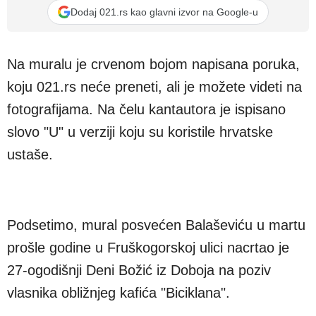
Dodaj 021.rs kao glavni izvor na Google-u
Na muralu je crvenom bojom napisana poruka,
koju 021.rs neće preneti, ali je možete videti na
fotografijama. Na čelu kantautora je ispisano
slovo "U" u verziji koju su koristile hrvatske
ustaše.
Podsetimo, mural posvećen Balaševiću u martu
prošle godine u Fruškogorskoj ulici nacrtao je
27-ogodišnji Deni Božić iz Doboja na poziv
vlasnika obližnjeg kafića "Biciklana".