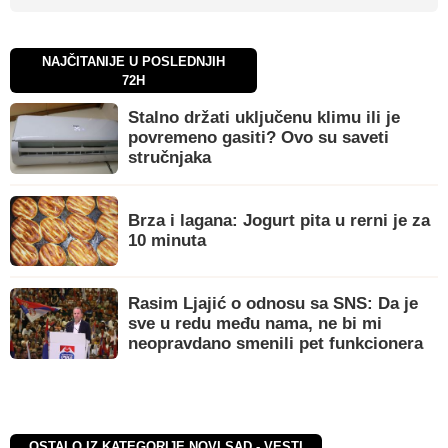
NAJČITANIJE U POSLEDNJIH
72H
Stalno držati uključenu klimu ili je
povremeno gasiti? Ovo su saveti
stručnjaka
Brza i lagana: Jogurt pita u rerni je za
10 minuta
Rasim Ljajić o odnosu sa SNS: Da je
sve u redu među nama, ne bi mi
neopravdano smenili pet funkcionera
OSTALO IZ KATEGORIJE NOVI SAD - VESTI