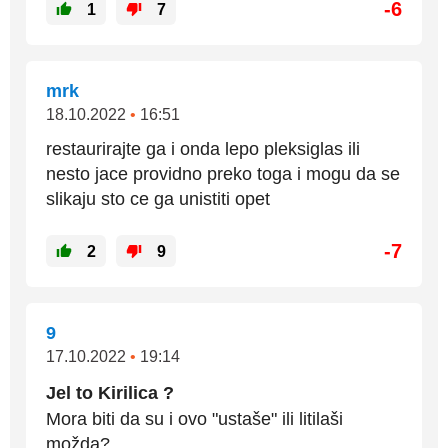
-6
1
7
mrk
18.10.2022
•
16:51
restaurirajte ga i onda lepo pleksiglas ili
nesto jace providno preko toga i mogu da se
slikaju sto ce ga unistiti opet
-7
2
9
9
17.10.2022
•
19:14
Jel to Kirilica ?
Mora biti da su i ovo "ustaše" ili litilaši
možda?