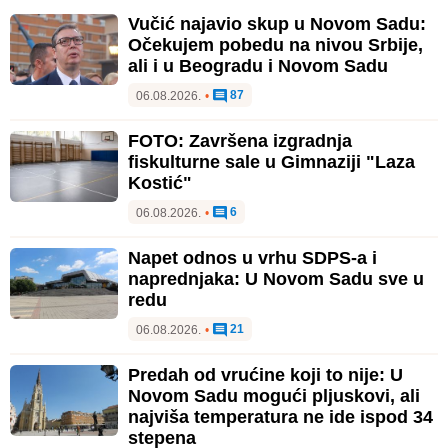
Vučić najavio skup u Novom Sadu:
Očekujem pobedu na nivou Srbije,
ali i u Beogradu i Novom Sadu
87
06.08.2026.
•
FOTO: Završena izgradnja
fiskulturne sale u Gimnaziji "Laza
Kostić"
6
06.08.2026.
•
Napet odnos u vrhu SDPS-a i
naprednjaka: U Novom Sadu sve u
redu
21
06.08.2026.
•
Predah od vrućine koji to nije: U
Novom Sadu mogući pljuskovi, ali
najviša temperatura ne ide ispod 34
stepena