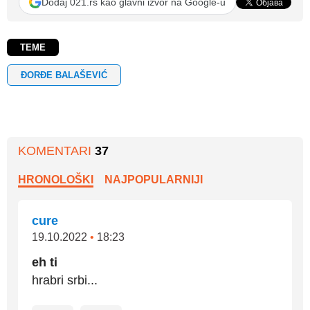
Dodaj 021.rs kao glavni izvor na Google-u
TEME
ĐORĐE BALAŠEVIĆ
KOMENTARI
37
HRONOLOŠKI
NAJPOPULARNIJI
cure
19.10.2022
•
18:23
eh ti
hrabri srbi...