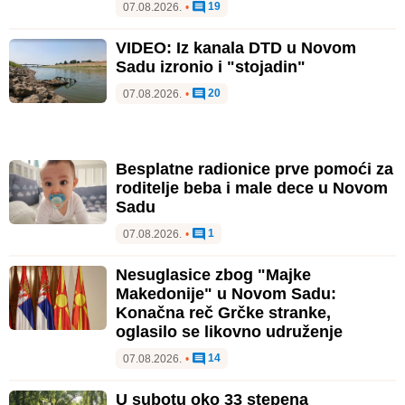
19
07.08.2026.
•
VIDEO: Iz kanala DTD u Novom
Sadu izronio i "stojadin"
20
07.08.2026.
•
Besplatne radionice prve pomoći za
roditelje beba i male dece u Novom
Sadu
1
07.08.2026.
•
Nesuglasice zbog "Majke
Makedonije" u Novom Sadu:
Konačna reč Grčke stranke,
oglasilo se likovno udruženje
14
07.08.2026.
•
U subotu oko 33 stepena