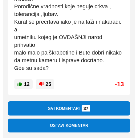
Porodične vradnosti koje neguje crkva ,
tolerancija ,ljubav.
Kural se precrtava iako je na laži i nakaradi,
a
umetniku kojeg je OVDAŠNJI narod
prihvatio
malo malo pa škrabotine i Bute dobri nikako
da metnu kameru i isprave docrtano.
Gde su sada?
-13
12
25
37
SVI KOMENTARI
OSTAVI KOMENTAR