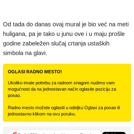
Od tada do danas ovaj mural je bio već na meti
huligana, pa je tako u junu ove i u maju prošle
godine zabeležen slučaj crtanja ustaških
simbola na glavi.
OGLASI RADNO MESTO!
Ukoliko imate potrebu za radnom snagom nudimo vam
mogućnost da na jednostavan način oglasite poziciju za
posao.
Radno mesto možete oglasiti u odeljku Oglasi za posao ili
jednostavno klikom na ovu poruku.