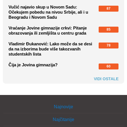
Vučić najavio skup u Novom Sadu:
87
Očekujem pobedu na nivou Srbije, ali i u
Beogradu i Novom Sadu
Vraćanje Jovine gimnazije crkvi: Pitanje
85
obrazovanja ili zemljišta u centru grada
Vladimir Đukanović: Lako može da se desi
78
da na izborima bude više takozvanih
studentskih lista
Čija je Jovina gimnazija?
60
VIDI OSTALE
Najnovije
Najčitanije