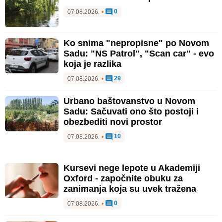
0
07.08.2026.
•
Ko snima "nepropisne" po Novom
Sadu: "NS Patrol", "Scan car" - evo
koja je razlika
29
07.08.2026.
•
Urbano baštovanstvo u Novom
Sadu: Sačuvati ono što postoji i
obezbediti novi prostor
10
07.08.2026.
•
Kursevi nege lepote u Akademiji
Oxford - započnite obuku za
zanimanja koja su uvek tražena
0
07.08.2026.
•