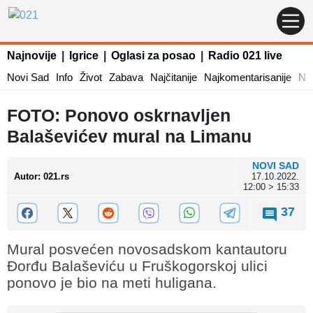
Najnovije
|
Igrice
|
Oglasi za posao
|
Radio 021 live
Novi Sad
Info
Život
Zabava
Najčitanije
Najkomentarisanije
Naj
FOTO: Ponovo oskrnavljen
Balaševićev mural na Limanu
NOVI SAD
Autor
:
021.rs
17.10.2022.
12:00 > 15:33
37
Mural posvećen novosadskom kantautoru
Đorđu Balaševiću u Fruškogorskoj ulici
ponovo je bio na meti huligana.