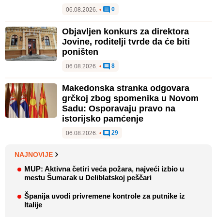
0
06.08.2026.
•
Objavljen konkurs za direktora
Jovine, roditelji tvrde da će biti
poništen
8
06.08.2026.
•
Makedonska stranka odgovara
grčkoj zbog spomenika u Novom
Sadu: Osporavaju pravo na
istorijsko pamćenje
29
06.08.2026.
•
NAJNOVIJE
MUP: Aktivna četiri veća požara, najveći izbio u
mestu Šumarak u Deliblatskoj peščari
Španija uvodi privremene kontrole za putnike iz
Italije