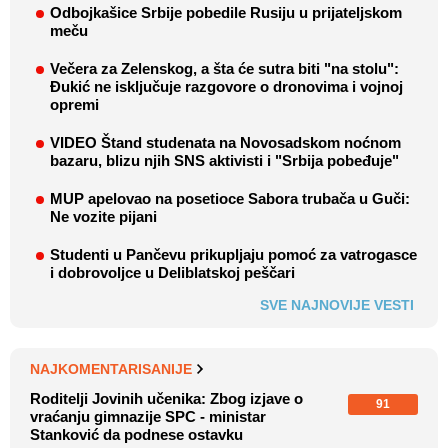
Odbojkašice Srbije pobedile Rusiju u prijateljskom
meču
Večera za Zelenskog, a šta će sutra biti "na stolu":
Đukić ne isključuje razgovore o dronovima i vojnoj
opremi
VIDEO Štand studenata na Novosadskom noćnom
bazaru, blizu njih SNS aktivisti i "Srbija pobeđuje"
MUP apelovao na posetioce Sabora trubača u Guči:
Ne vozite pijani
Studenti u Pančevu prikupljaju pomoć za vatrogasce
i dobrovoljce u Deliblatskoj peščari
SVE NAJNOVIJE VESTI
NAJKOMENTARISANIJE
Roditelji Jovinih učenika: Zbog izjave o
91
vraćanju gimnazije SPC - ministar
Stanković da podnese ostavku