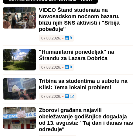
VIDEO Štand studenata na
Novosadskom noćnom bazaru,
blizu njih SNS aktivisti i "Srbija
pobeđuje"
9
07.08.2026.
•
"Humanitarni ponedeljak" na
Štrandu za Lazara Dobrića
0
07.08.2026.
•
Tribina sa studentima u subotu na
Klisi: Tema lokalni problemi
12
07.08.2026.
•
Zborovi građana najavili
obeležavanje godišnjice događaja
od 13. avgusta: "Taj dan i danas nas
određuje"