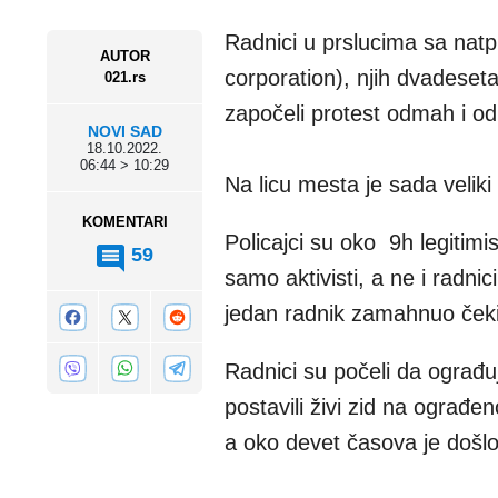
Radnici u prslucima sa nat
AUTOR
corporation), njih dvadeseta
021.rs
započeli protest odmah i od
NOVI SAD
18.10.2022.
06:44 > 10:29
Na licu mesta je sada veliki 
KOMENTARI
Policajci su oko 9h legitimis
59
samo aktivisti, a ne i radni
jedan radnik zamahnuo čeki
Radnici su počeli da ograđuj
postavili živi zid na ograđ
a oko devet časova je došlo