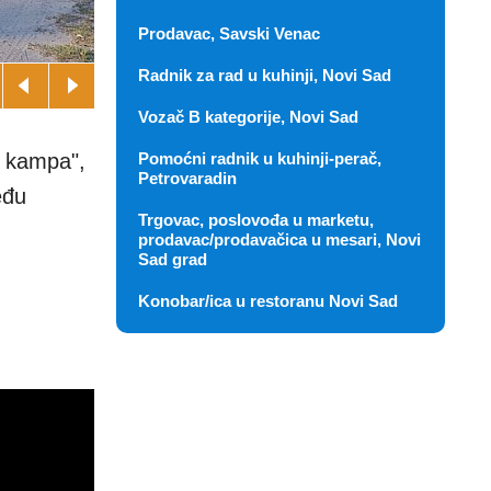
Prodavac, Savski Venac
Radnik za rad u kuhinji, Novi Sad
Vozač B kategorije, Novi Sad
r kampa",
Pomoćni radnik u kuhinji-perač,
Petrovaradin
eđu
Trgovac, poslovođa u marketu,
prodavac/prodavačica u mesari, Novi
Sad grad
Konobar/ica u restoranu Novi Sad