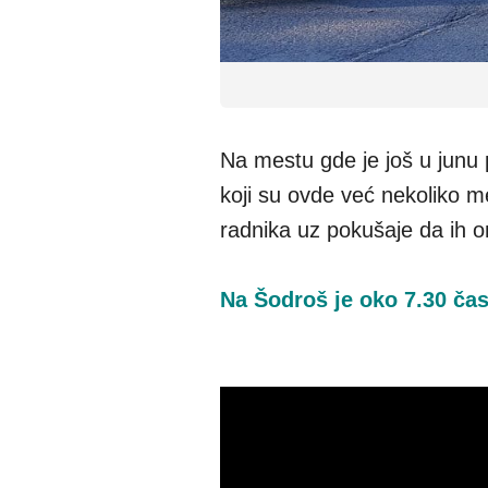
Na mestu gde je još u junu 
koji su ovde već nekoliko m
radnika uz pokušaje da ih o
Na Šodroš je oko 7.30 časo