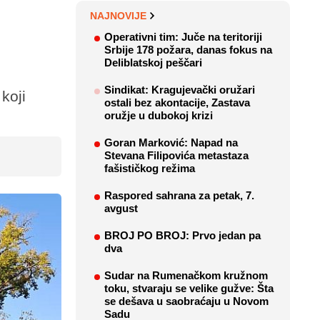
NAJNOVIJE
Operativni tim: Juče na teritoriji
Srbije 178 požara, danas fokus na
Deliblatskoj peščari
Sindikat: Kragujevački oružari
koji
ostali bez akontacije, Zastava
oružje u dubokoj krizi
Goran Marković: Napad na
Stevana Filipovića metastaza
fašističkog režima
Raspored sahrana za petak, 7.
avgust
BROJ PO BROJ: Prvo jedan pa
dva
Sudar na Rumenačkom kružnom
toku, stvaraju se velike gužve: Šta
se dešava u saobraćaju u Novom
Sadu