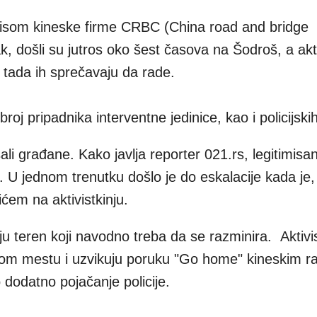
pisom kineske firme CRBC (China road and bridge
k, došli su jutros oko šest časova na Šodroš, a akti
 tada ih sprečavaju da rade.
broj pripadnika interventne jedinice, kao i policijski
ali građane. Kako javlja reporter 021.rs, legitimisan
ci. U jednom trenutku došlo je do eskalacije kada je
ćem na aktivistkinju.
u teren koji navodno treba da se razminira. Aktivis
enom mestu i uzvikuju poruku "Go home" kineskim r
 dodatno pojačanje policije.