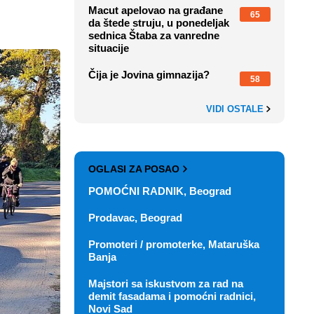
Macut apelovao na građane
65
da štede struju, u ponedeljak
sednica Štaba za vanredne
situacije
Čija je Jovina gimnazija?
58
VIDI OSTALE
OGLASI ZA POSAO
POMOĆNI RADNIK, Beograd
Prodavac, Beograd
Promoteri / promoterke, Mataruška
Banja
Majstori sa iskustvom za rad na
demit fasadama i pomoćni radnici,
Novi Sad