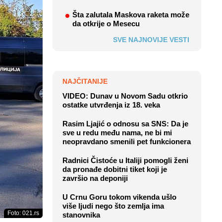
Šta zalutala Maskova raketa može
da otkrije o Mesecu
SVE NAJNOVIJE VESTI
NAJČITANIJE
VIDEO: Dunav u Novom Sadu otkrio
ostatke utvrđenja iz 18. veka
Rasim Ljajić o odnosu sa SNS: Da je
sve u redu među nama, ne bi mi
neopravdano smenili pet funkcionera
Radnici Čistoće u Italiji pomogli ženi
da pronađe dobitni tiket koji je
završio na deponiji
U Crnu Goru tokom vikenda ušlo
više ljudi nego što zemlja ima
Foto: 021.rs
stanovnika