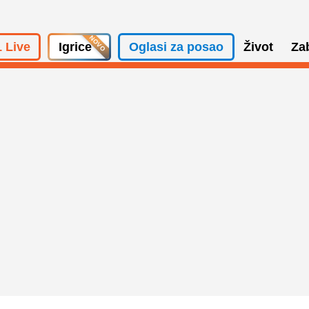
 Live
Igrice
Oglasi za posao
Život
Za