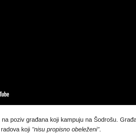
gla na poziv građana koji kampuju na Šodrošu. Građa
 radova koji
"nisu propisno obeleženi"
.