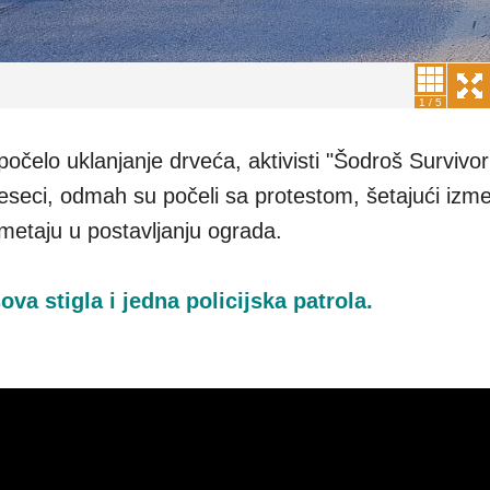
1
/
5
počelo uklanjanje drveća, aktivisti "Šodroš Survivo
eseci, odmah su počeli sa protestom, šetajući izm
metaju u postavljanju ograda.
va stigla i jedna policijska patrola.