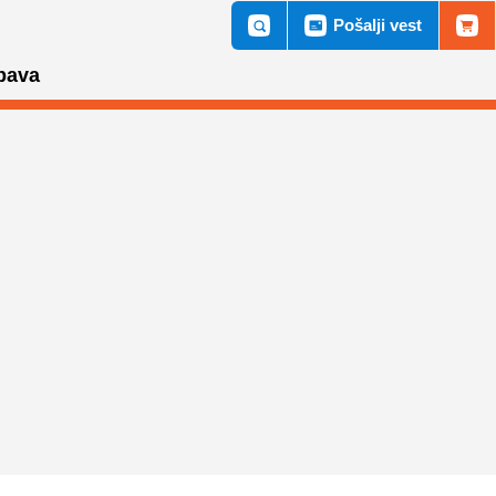
Pošalji vest
bava