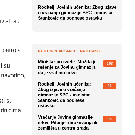
Roditelji Jovinih učenika: Zbog izjave
o vraćanju gimnazije SPC - ministar
Stanković da podnese ostavku
visti su
h patrola.
NAJKOMENTARISANIJE
NAJČITANIJE
Ministar prosvete: Možda je
163
i su
rešenje za Jovinu gimnaziju
da je vratimo crkvi
, navodno,
Roditelji Jovinih učenika:
88
Zbog izjave o vraćanju
gimnazije SPC - ministar
ti su
Stanković da podnese
ostavku
adnicima,
Vraćanje Jovine gimnazije
85
crkvi: Pitanje obrazovanja ili
zemljišta u centru grada