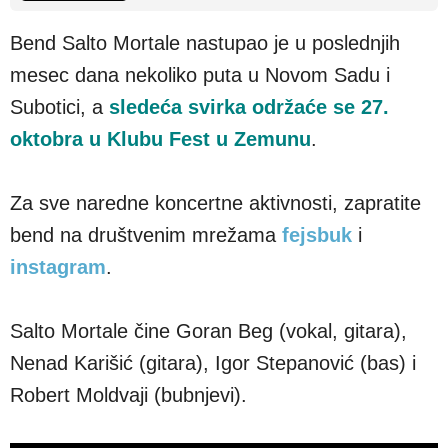
Bend Salto Mortale nastupao je u poslednjih
mesec dana nekoliko puta u Novom Sadu i
Subotici, a
sledeća svirka održaće se 27.
oktobra u Klubu Fest u Zemunu
.
Za sve naredne koncertne aktivnosti, zapratite
bend na društvenim mrežama
fejsbuk
i
instagram
.
Salto Mortale čine Goran Beg (vokal, gitara),
Nenad Karišić (gitara), Igor Stepanović (bas) i
Robert Moldvaji (bubnjevi).