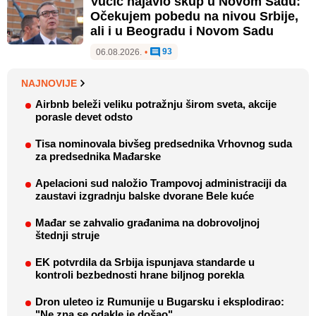
Vučić najavio skup u Novom Sadu:
Očekujem pobedu na nivou Srbije,
ali i u Beogradu i Novom Sadu
93
06.08.2026.
•
NAJNOVIJE
Airbnb beleži veliku potražnju širom sveta, akcije
porasle devet odsto
Tisa nominovala bivšeg predsednika Vrhovnog suda
za predsednika Mađarske
Apelacioni sud naložio Trampovoj administraciji da
zaustavi izgradnju balske dvorane Bele kuće
Mađar se zahvalio građanima na dobrovoljnoj
štednji struje
EK potvrdila da Srbija ispunjava standarde u
kontroli bezbednosti hrane biljnog porekla
Dron uleteo iz Rumunije u Bugarsku i eksplodirao:
"Ne zna se odakle je došao"