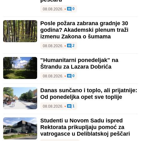
0
08.08.2026.
•
Posle požara zabrana gradnje 30
godina? Akademski plenum traži
izmenu Zakona o šumama
2
08.08.2026.
•
"Humanitarni ponedeljak" na
Štrandu za Lazara Dobrića
0
08.08.2026.
•
Danas sunčano i toplo, ali prijatnije:
Od ponedeljka opet sve toplije
1
08.08.2026.
•
Studenti u Novom Sadu ispred
Rektorata prikupljaju pomoć za
vatrogasce u Deliblatskoj peščari