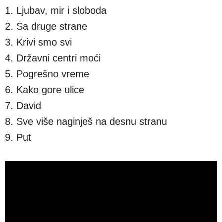
1. Ljubav, mir i sloboda
2. Sa druge strane
3. Krivi smo svi
4. Državni centri moći
5. Pogrešno vreme
6. Kako gore ulice
7. David
8. Sve više naginješ na desnu stranu
9. Put