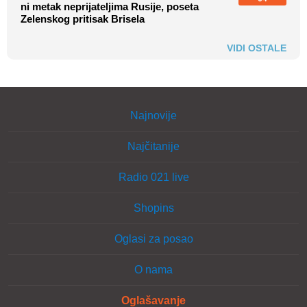
ni metak neprijateljima Rusije, poseta
Zelenskog pritisak Brisela
VIDI OSTALE
Najnovije
Najčitanije
Radio 021 live
Shopins
Oglasi za posao
O nama
Oglašavanje