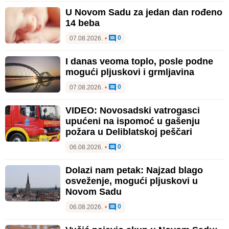
U Novom Sadu za jedan dan rođeno
14 beba
0
07.08.2026.
•
I danas veoma toplo, posle podne
mogući pljuskovi i grmljavina
0
07.08.2026.
•
VIDEO: Novosadski vatrogasci
upućeni na ispomoć u gašenju
požara u Deliblatskoj peščari
0
06.08.2026.
•
Dolazi nam petak: Najzad blago
osveženje, mogući pljuskovi u
Novom Sadu
0
06.08.2026.
•