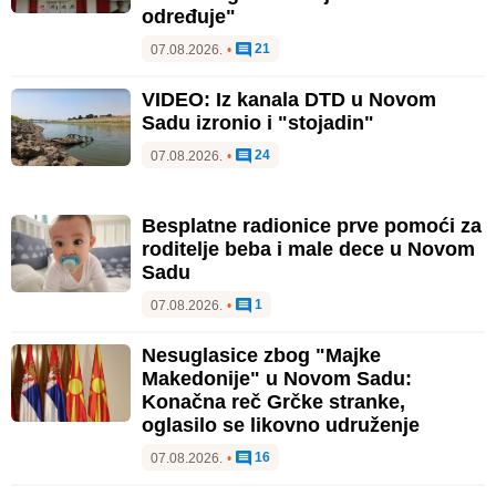
određuje"
21
07.08.2026.
•
VIDEO: Iz kanala DTD u Novom
Sadu izronio i "stojadin"
24
07.08.2026.
•
Besplatne radionice prve pomoći za
roditelje beba i male dece u Novom
Sadu
1
07.08.2026.
•
Nesuglasice zbog "Majke
Makedonije" u Novom Sadu:
Konačna reč Grčke stranke,
oglasilo se likovno udruženje
16
07.08.2026.
•