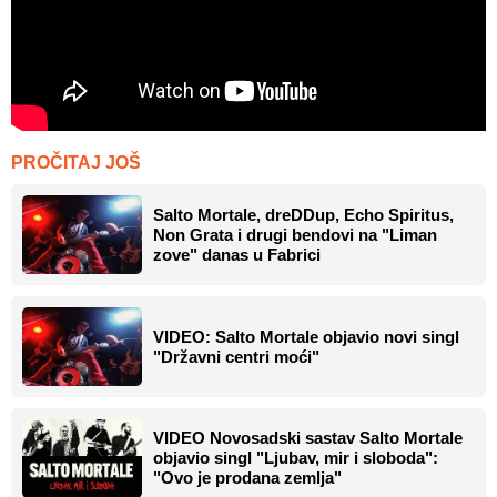
PROČITAJ JOŠ
Salto Mortale, dreDDup, Echo Spiritus,
Non Grata i drugi bendovi na "Liman
zove" danas u Fabrici
VIDEO: Salto Mortale objavio novi singl
"Državni centri moći"
VIDEO Novosadski sastav Salto Mortale
objavio singl "Ljubav, mir i sloboda":
"Ovo je prodana zemlja"