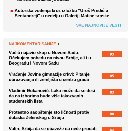
Autorska vođenja kroz izložbu "Uroš Predić u
Sentandreji" u nedelju u Galeriji Matice srpske
SVE NAJNOVIJE VESTI
NAJKOMENTARISANIJE
Vučić najavio skup u Novom Sadu:
93
Očekujem pobedu na nivou Srbije, ali i u
Beogradu i Novom Sadu
Vraćanje Jovine gimnazije crkvi: Pitanje
85
obrazovanja ili zemljišta u centru grada
Vladimir Đukanović: Lako može da se desi
83
da na izborima bude više takozvanih
studentskih lista
Protestno saopštenje sto ličnosti protiv
80
dolaska Zelenskog u Srbiju
Vulin: Srbija da se obaveže da neće prodati
64