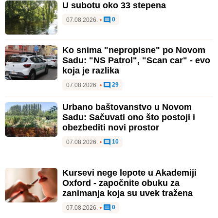
U subotu oko 33 stepena
0
07.08.2026.
•
Ko snima "nepropisne" po Novom
Sadu: "NS Patrol", "Scan car" - evo
koja je razlika
29
07.08.2026.
•
Urbano baštovanstvo u Novom
Sadu: Sačuvati ono što postoji i
obezbediti novi prostor
10
07.08.2026.
•
Kursevi nege lepote u Akademiji
Oxford - započnite obuku za
zanimanja koja su uvek tražena
0
07.08.2026.
•