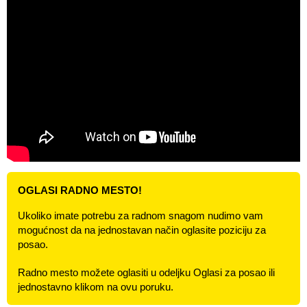
OGLASI RADNO MESTO!
Ukoliko imate potrebu za radnom snagom nudimo vam
mogućnost da na jednostavan način oglasite poziciju za
posao.
Radno mesto možete oglasiti u odeljku Oglasi za posao ili
jednostavno klikom na ovu poruku.