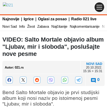
Najnovije
|
Igrice
|
Oglasi za posao
|
Radio 021 live
Novi Sad
Info
Život
Zabava
Najčitanije
Najkomentarisanije
Naj
VIDEO: Salto Mortale objavio album
"Ljubav, mir i sloboda", poslušajte
nove pesme
NOVI SAD
Autor
:
021.rs
20.10.2022.
15:16 > 15:31
0
Bend Salto Mortale objavio je prvi studijski
album koji nosi naziv po istoimenoj pesmi
"Ljubav, mir i sloboda".