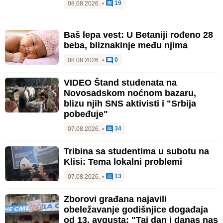
19
08.08.2026.
•
Baš lepa vest: U Betaniji rođeno 28
beba, bliznakinje među njima
0
08.08.2026.
•
VIDEO Štand studenata na
Novosadskom noćnom bazaru,
blizu njih SNS aktivisti i "Srbija
pobeđuje"
34
07.08.2026.
•
Tribina sa studentima u subotu na
Klisi: Tema lokalni problemi
13
07.08.2026.
•
Zborovi građana najavili
obeležavanje godišnjice događaja
od 13. avgusta: "Taj dan i danas nas