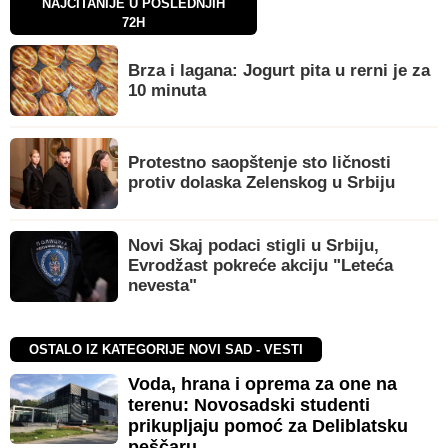
NAJČITANIJE U POSLEDNJIH
72H
Brza i lagana: Jogurt pita u rerni je za
10 minuta
Protestno saopštenje sto ličnosti
protiv dolaska Zelenskog u Srbiju
Novi Skaj podaci stigli u Srbiju,
Evrodžast pokreće akciju "Leteća
nevesta"
OSTALO IZ KATEGORIJE NOVI SAD - VESTI
Voda, hrana i oprema za one na
terenu: Novosadski studenti
prikupljaju pomoć za Deliblatsku
peščaru