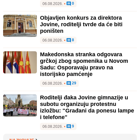
0
06.08.2026.
•
Objavljen konkurs za direktora
Jovine, roditelji tvrde da će biti
poništen
8
06.08.2026.
•
Makedonska stranka odgovara
grčkoj zbog spomenika u Novom
Sadu: Osporavaju pravo na
istorijsko pamćenje
29
06.08.2026.
•
Roditelji đaka Jovine gimnazije u
subotu organizuju protestnu
izložbu: "Građani da ponesu lampe
i telefone"
9
06.08.2026.
•