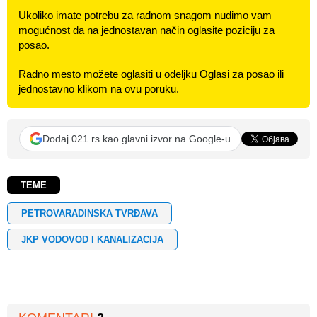
Ukoliko imate potrebu za radnom snagom nudimo vam
mogućnost da na jednostavan način oglasite poziciju za
posao.
Radno mesto možete oglasiti u odeljku Oglasi za posao ili
jednostavno klikom na ovu poruku.
Dodaj 021.rs kao glavni izvor na Google-u
TEME
PETROVARADINSKA TVRĐAVA
JKP VODOVOD I KANALIZACIJA