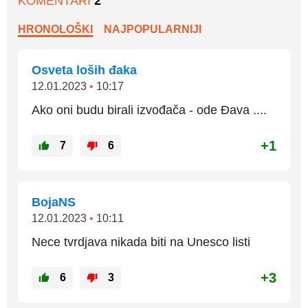
KOMENTARI
2
HRONOLOŠKI
NAJPOPULARNIJI
Osveta loših đaka
12.01.2023
•
10:17
Ako oni budu birali izvođača - ode Đava ....
+1
7
6
BojaNS
12.01.2023
•
10:11
Nece tvrdjava nikada biti na Unesco listi
+3
6
3