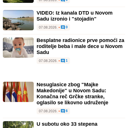
07.08.2026.
•
VIDEO: Iz kanala DTD u Novom
Sadu izronio i "stojadin"
0
07.08.2026.
•
Besplatne radionice prve pomoći za
roditelje beba i male dece u Novom
Sadu
1
07.08.2026.
•
Nesuglasice zbog "Majke
Makedonije" u Novom Sadu:
Konačna reč Grčke stranke,
oglasilo se likovno udruženje
6
07.08.2026.
•
U subotu oko 33 stepena