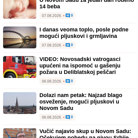
U Novom Sadu za jedan dan rođeno
14 beba
0
07.08.2026.
•
I danas veoma toplo, posle podne
mogući pljuskovi i grmljavina
0
07.08.2026.
•
VIDEO: Novosadski vatrogasci
upućeni na ispomoć u gašenju
požara u Deliblatskoj peščari
0
06.08.2026.
•
Dolazi nam petak: Najzad blago
osveženje, mogući pljuskovi u
Novom Sadu
0
06.08.2026.
•
Vučić najavio skup u Novom Sadu:
Očekujem pobedu na nivou Srbije,