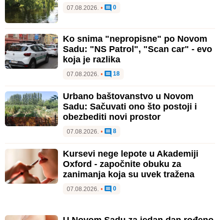
0
07.08.2026.
•
Ko snima "nepropisne" po Novom
Sadu: "NS Patrol", "Scan car" - evo
koja je razlika
18
07.08.2026.
•
Urbano baštovanstvo u Novom
Sadu: Sačuvati ono što postoji i
obezbediti novi prostor
8
07.08.2026.
•
Kursevi nege lepote u Akademiji
Oxford - započnite obuku za
zanimanja koja su uvek tražena
0
07.08.2026.
•