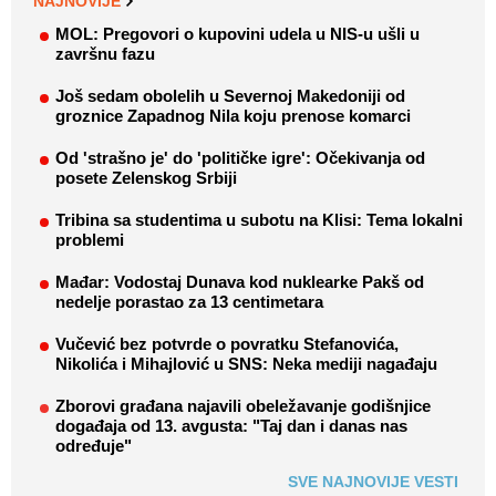
NAJNOVIJE
MOL: Pregovori o kupovini udela u NIS-u ušli u
završnu fazu
Još sedam obolelih u Severnoj Makedoniji od
groznice Zapadnog Nila koju prenose komarci
Od 'strašno je' do 'političke igre': Očekivanja od
posete Zelenskog Srbiji
Tribina sa studentima u subotu na Klisi: Tema lokalni
problemi
Mađar: Vodostaj Dunava kod nuklearke Pakš od
nedelje porastao za 13 centimetara
Vučević bez potvrde o povratku Stefanovića,
Nikolića i Mihajlović u SNS: Neka mediji nagađaju
Zborovi građana najavili obeležavanje godišnjice
događaja od 13. avgusta: "Taj dan i danas nas
određuje"
SVE NAJNOVIJE VESTI