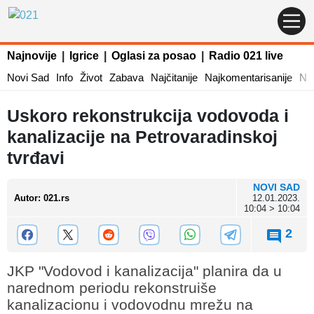
Najnovije
|
Igrice
|
Oglasi za posao
|
Radio 021 live
Novi Sad
Info
Život
Zabava
Najčitanije
Najkomentarisanije
Naj
Uskoro rekonstrukcija vodovoda i
kanalizacije na Petrovaradinskoj
tvrđavi
NOVI SAD
Autor
:
021.rs
12.01.2023.
10:04 > 10:04
2
JKP "Vodovod i kanalizacija" planira da u
narednom periodu rekonstruiše
kanalizacionu i vodovodnu mrežu na