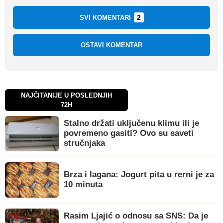
2
SVI KOMENTARI
OSTAVI KOMENTAR
NAJČITANIJE U POSLEDNJIH
72H
Stalno držati uključenu klimu ili je
povremeno gasiti? Ovo su saveti
stručnjaka
Brza i lagana: Jogurt pita u rerni je za
10 minuta
Rasim Ljajić o odnosu sa SNS: Da je