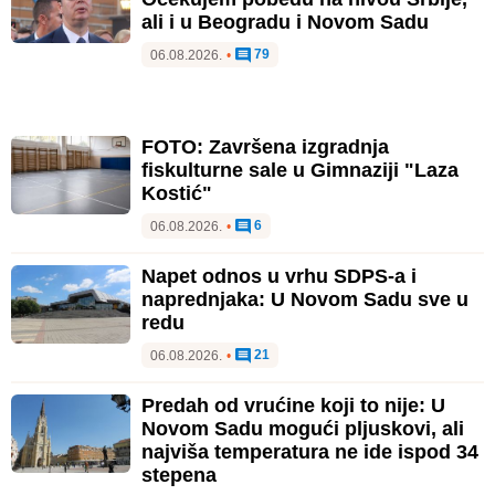
ali i u Beogradu i Novom Sadu
79
06.08.2026.
•
FOTO: Završena izgradnja
fiskulturne sale u Gimnaziji "Laza
Kostić"
6
06.08.2026.
•
Napet odnos u vrhu SDPS-a i
naprednjaka: U Novom Sadu sve u
redu
21
06.08.2026.
•
Predah od vrućine koji to nije: U
Novom Sadu mogući pljuskovi, ali
najviša temperatura ne ide ispod 34
stepena