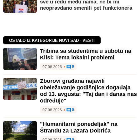
sve u redu među nama, ne bi mi
neopravdano smenili pet funkcionera
OSTALO IZ KATEGORIJE NOVI SAD - VESTI
Tribina sa studentima u subotu na
Klisi: Tema lokalni problemi
9
07.08.2026.
•
Zborovi građana najavili
obeležavanje godišnjice događaja
od 13. avgusta: "Taj dan i danas nas
određuje"
0
07.08.2026.
•
"Humanitarni ponedeljak" na
Štrandu za Lazara Dobrića
0