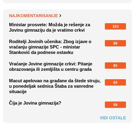
NAJKOMENTARISANIJE
Ministar prosvete: Možda je rešenje za
163
Jovinu gimnaziju da je vratimo crkvi
Roditelji Jovinih učenika: Zbog izjave o
88
vraćanju gimnazije SPC - ministar
Stanković da podnese ostavku
Vraćanje Jovine gimnazije crkvi: Pitanje
85
obrazovanja ili zemljišta u centru grada
Macut apelovao na građane da štede struju,
65
u ponedeljak sednica Štaba za vanredne
situacije
Čija je Jovina gimnazija?
58
VIDI OSTALE