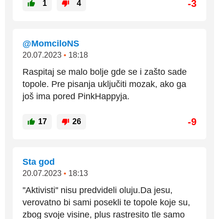
-3
1
4
@MomciloNS
20.07.2023
•
18:18
Raspitaj se malo bolje gde se i zašto sade
topole. Pre pisanja uključiti mozak, ako ga
još ima pored PinkHappyja.
-9
17
26
Sta god
20.07.2023
•
18:13
''Aktivisti'' nisu predvideli oluju.Da jesu,
verovatno bi sami posekli te topole koje su,
zbog svoje visine, plus rastresito tle samo