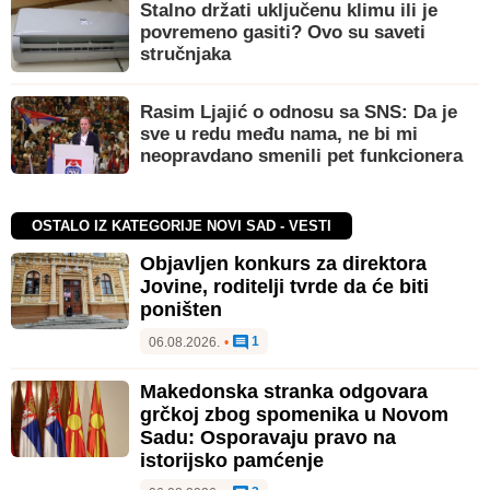
Stalno držati uključenu klimu ili je
povremeno gasiti? Ovo su saveti
stručnjaka
Rasim Ljajić o odnosu sa SNS: Da je
sve u redu među nama, ne bi mi
neopravdano smenili pet funkcionera
OSTALO IZ KATEGORIJE NOVI SAD - VESTI
Objavljen konkurs za direktora
Jovine, roditelji tvrde da će biti
poništen
1
06.08.2026.
•
Makedonska stranka odgovara
grčkoj zbog spomenika u Novom
Sadu: Osporavaju pravo na
istorijsko pamćenje