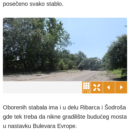
posečeno svako stablo.
1
/
19
Oborenih stabala ima i u delu Ribarca i Šodroša
gde tek treba da nikne gradilište budućeg mosta
u nastavku Bulevara Evrope.