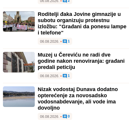
2
06.08.2026.
•
Roditelji đaka Jovine gimnazije u
subotu organizuju protestnu
izložbu: "Građani da ponesu lampe
i telefone"
1
06.08.2026.
•
Muzej u Čereviću ne radi dve
godine nakon renoviranja: građani
predali peticiju
1
06.08.2026.
•
Nizak vodostaj Dunava dodatno
opterećenje za novosadsko
vodosnabdevanje, ali vode ima
dovoljno
0
06.08.2026.
•