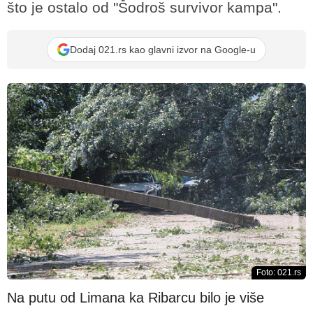
što je ostalo od "Šodroš survivor kampa".
Dodaj 021.rs kao glavni izvor na Google-u
Foto: 021.rs
Na putu od Limana ka Ribarcu bilo je više