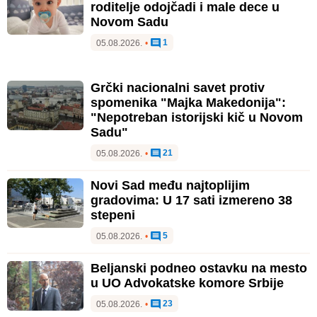
roditelje odojčadi i male dece u
Novom Sadu
1
05.08.2026.
•
Grčki nacionalni savet protiv
spomenika "Majka Makedonija":
"Nepotreban istorijski kič u Novom
Sadu"
21
05.08.2026.
•
Novi Sad među najtoplijim
gradovima: U 17 sati izmereno 38
stepeni
5
05.08.2026.
•
Beljanski podneo ostavku na mesto
u UO Advokatske komore Srbije
23
05.08.2026.
•