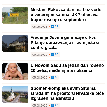
Meštani Rakovca danima bez vode
u večernjim satima: JKP obećava
trajno rešenje u septembru
22
05.08.2026.
•
Vraćanje Jovine gimnazije crkvi:
Pitanje obrazovanja ili zemljišta u
centru grada
85
05.08.2026.
•
U Novom Sadu za jedan dan rođeno
20 beba, među njima i blizanci
0
05.08.2026.
•
Spomen-kompleks svim Srbima
stradalim na prostoru Hrvatske biće
izgrađen na Banstolu
26
05.08.2026.
•