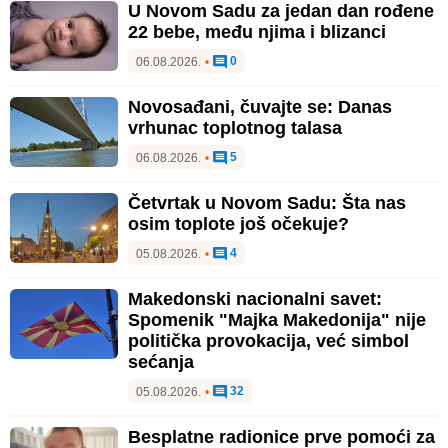
U Novom Sadu za jedan dan rođene
22 bebe, među njima i blizanci
0
06.08.2026.
•
Novosađani, čuvajte se: Danas
vrhunac toplotnog talasa
5
06.08.2026.
•
Četvrtak u Novom Sadu: Šta nas
osim toplote još očekuje?
4
05.08.2026.
•
Makedonski nacionalni savet:
Spomenik "Majka Makedonija" nije
politička provokacija, već simbol
sećanja
32
05.08.2026.
•
Besplatne radionice prve pomoći za