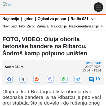
Najnovije
|
Igrice
|
Oglasi za posao
|
Radio 021 live
Novi Sad
Info
Život
Zabava
Najčitanije
Najkomentarisanije
Naj
FOTO, VIDEO: Oluja oborila
betonske bandere na Ribarcu,
Šodroš kamp potpuno uništen
NOVI SAD
Autor
:
021.rs
20.07.2023.
13:34 > 13:51
10
Oluja je kod Brodogradilišta oborila dve
betonske bandere, a na Ribarcu je pao veći
broj stabala što je dovelo i do rušenja onog