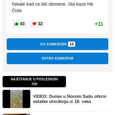
čekale kad ce biti oborene. Sta kaze hik
Ćuta
+11
43
32
10
SVI KOMENTARI
OSTAVI KOMENTAR
NAJČITANIJE U POSLEDNJIH
72H
VIDEO: Dunav u Novom Sadu otkrio
ostatke utvrđenja iz 18. veka