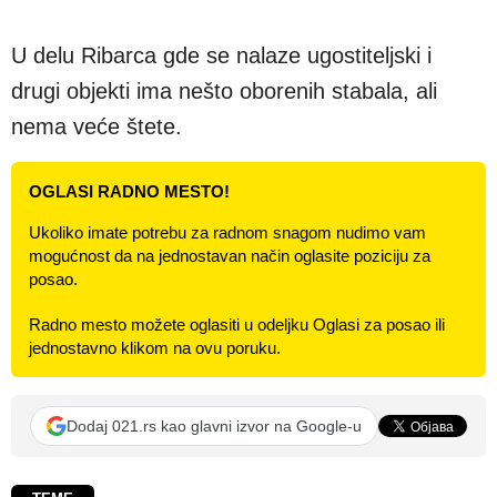
U delu Ribarca gde se nalaze ugostiteljski i
drugi objekti ima nešto oborenih stabala, ali
nema veće štete.
OGLASI RADNO MESTO!
Ukoliko imate potrebu za radnom snagom nudimo vam
mogućnost da na jednostavan način oglasite poziciju za
posao.
Radno mesto možete oglasiti u odeljku Oglasi za posao ili
jednostavno klikom na ovu poruku.
Dodaj 021.rs kao glavni izvor na Google-u