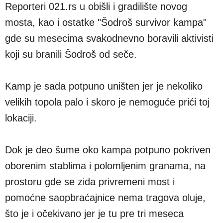
Reporteri 021.rs u obišli i gradilište novog
mosta, kao i ostatke "Šodroš survivor kampa"
gde su mesecima svakodnevno boravili aktivisti
koji su branili Šodroš od seče.
Kamp je sada potpuno uništen jer je nekoliko
velikih topola palo i skoro je nemoguće prići toj
lokaciji.
Dok je deo šume oko kampa potpuno pokriven
oborenim stablima i polomljenim granama, na
prostoru gde se zida privremeni most i
pomoćne saopbraćajnice nema tragova oluje,
što je i očekivano jer je tu pre tri meseca