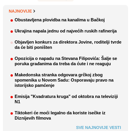
NAJNOVIJE
Obustavljena plovidba na kanalima u Bačkoj
Ukrajina napala jednu od najvećih ruskih rafinerija
Objavljen konkurs za direktora Jovine, roditelji tvrde
da će biti poništen
Opozicija o napadu na Stevana Filipovića: Šalje se
poruka građanima da treba da ćute i ne reaguju
Makedonska stranka odgovara grčkoj zbog
spomenika u Novom Sadu: Osporavaju pravo na
istorijsko pamćenje
Emisija "Kvadratura kruga" od oktobra na televiziji
N1
Tiktokeri će moći legalno da koriste isečke iz
Diznijevih filmova
SVE NAJNOVIJE VESTI