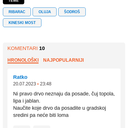
TEME
RIBARAC
OLUJA
ŠODROŠ
KINESKI MOST
KOMENTARI
10
HRONOLOŠKI
NAJPOPULARNIJI
Ratko
20.07.2023
•
23:48
Ni pravo drvo neznaju da posade, čuj topola,
lipa i jablan.
Naučite koje drvo da posadite u gradskoj
sredini pa neće biti loma