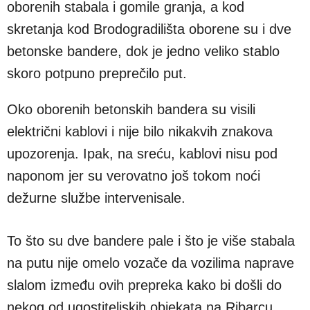
oborenih stabala i gomile granja, a kod
skretanja kod Brodogradilišta oborene su i dve
betonske bandere, dok je jedno veliko stablo
skoro potpuno preprečilo put.
Oko oborenih betonskih bandera su visili
električni kablovi i nije bilo nikakvih znakova
upozorenja. Ipak, na sreću, kablovi nisu pod
naponom jer su verovatno još tokom noći
dežurne službe intervenisale.
To što su dve bandere pale i što je više stabala
na putu nije omelo vozače da vozilima naprave
slalom između ovih prepreka kako bi došli do
nekog od ugostiteljskih objekata na Ribarcu.