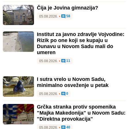
Čija je Jovina gimnazija?
58
05.08.2026.
•
Institut za javno zdravlje Vojvodine:
Rizik po one koji se kupaju u
Dunavu u Novom Sadu mali do
umeren
11
05.08.2026.
•
I sutra vrelo u Novom Sadu,
minimalno osveženje u petak
0
05.08.2026.
•
Grčka stranka protiv spomenika
"Majka Makedonija" u Novom Sadu:
"Direktna provokacija"
40
05.08.2026.
•