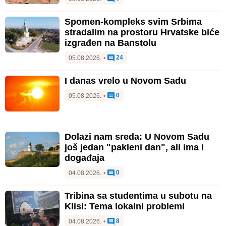
Spomen-kompleks svim Srbima
stradalim na prostoru Hrvatske biće
izgrađen na Banstolu
24
05.08.2026.
•
I danas vrelo u Novom Sadu
0
05.08.2026.
•
Dolazi nam sreda: U Novom Sadu
još jedan "pakleni dan", ali ima i
događaja
0
04.08.2026.
•
Tribina sa studentima u subotu na
Klisi: Tema lokalni problemi
8
04.08.2026.
•