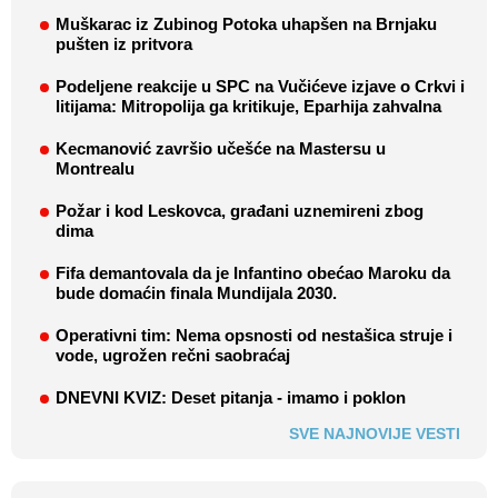
Muškarac iz Zubinog Potoka uhapšen na Brnjaku
pušten iz pritvora
Podeljene reakcije u SPC na Vučićeve izjave o Crkvi i
litijama: Mitropolija ga kritikuje, Eparhija zahvalna
Kecmanović završio učešće na Mastersu u
Montrealu
Požar i kod Leskovca, građani uznemireni zbog
dima
Fifa demantovala da je Infantino obećao Maroku da
bude domaćin finala Mundijala 2030.
Operativni tim: Nema opsnosti od nestašica struje i
vode, ugrožen rečni saobraćaj
DNEVNI KVIZ: Deset pitanja - imamo i poklon
SVE NAJNOVIJE VESTI