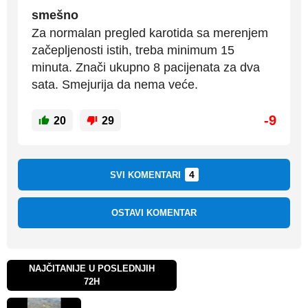
smešno
Za normalan pregled karotida sa merenjem
začepljenosti istih, treba minimum 15
minuta. Znači ukupno 8 pacijenata za dva
sata. Smejurija da nema veće.
-9
20
29
4
SVI KOMENTARI
OSTAVI KOMENTAR
NAJČITANIJE U POSLEDNJIH
72H