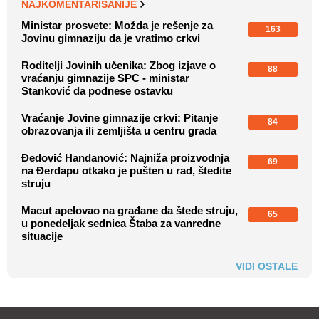
NAJKOMENTARISANIJE
Ministar prosvete: Možda je rešenje za
163
Jovinu gimnaziju da je vratimo crkvi
Roditelji Jovinih učenika: Zbog izjave o
88
vraćanju gimnazije SPC - ministar
Stanković da podnese ostavku
Vraćanje Jovine gimnazije crkvi: Pitanje
84
obrazovanja ili zemljišta u centru grada
Đedović Handanović: Najniža proizvodnja
69
na Đerdapu otkako je pušten u rad, štedite
struju
Macut apelovao na građane da štede struju,
65
u ponedeljak sednica Štaba za vanredne
situacije
VIDI OSTALE