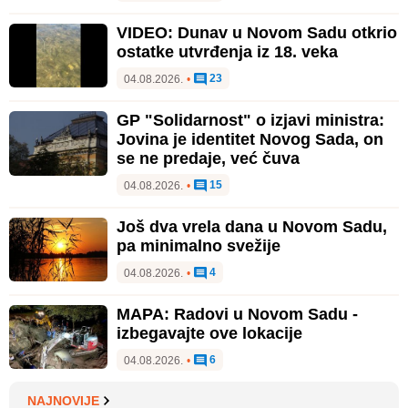
VIDEO: Dunav u Novom Sadu otkrio
ostatke utvrđenja iz 18. veka
23
04.08.2026.
•
GP "Solidarnost" o izjavi ministra:
Jovina je identitet Novog Sada, on
se ne predaje, već čuva
15
04.08.2026.
•
Još dva vrela dana u Novom Sadu,
pa minimalno svežije
4
04.08.2026.
•
MAPA: Radovi u Novom Sadu -
izbegavajte ove lokacije
6
04.08.2026.
•
NAJNOVIJE