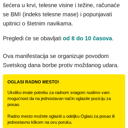
šećera u krvi, telesne visine i težine, računaće
se BMI (indeks telesne mase) i popunjavati
upitnici o štetnim navikama.
Pregledi će se obavljati
od 8 do 10 časova
.
Ova manifestacija se organizuje povodom
Svetskog dana borbe protiv moždanog udara.
OGLASI RADNO MESTO!
Ukoliko imate potrebu za radnom snagom nudimo vam
mogućnost da na jednostavan način oglasite poziciju za
posao.
Radno mesto možete oglasiti u odeljku Oglasi za posao ili
jednostavno klikom na ovu poruku.