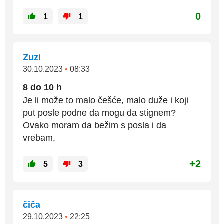
0
1
1
Zuzi
30.10.2023
•
08:33
8 do 10 h
Je li može to malo češće, malo duže i koji
put posle podne da mogu da stignem?
Ovako moram da bežim s posla i da
vrebam,
+2
5
3
čiča
29.10.2023
•
22:25