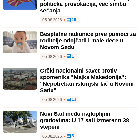
politička provokacija, već simbol
sećanja
19
05.08.2026.
•
Besplatne radionice prve pomoći za
roditelje odojčadi i male dece u
Novom Sadu
1
05.08.2026.
•
Grčki nacionalni savet protiv
spomenika "Majka Makedonija":
"Nepotreban istorijski kič u Novom
Sadu"
13
05.08.2026.
•
Novi Sad među najtoplijim
gradovima: U 17 sati izmereno 38
stepeni
5
05.08.2026.
•