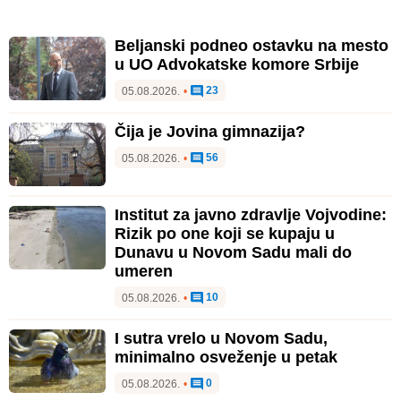
Beljanski podneo ostavku na mesto
u UO Advokatske komore Srbije
23
05.08.2026.
•
Čija je Jovina gimnazija?
56
05.08.2026.
•
Institut za javno zdravlje Vojvodine:
Rizik po one koji se kupaju u
Dunavu u Novom Sadu mali do
umeren
10
05.08.2026.
•
I sutra vrelo u Novom Sadu,
minimalno osveženje u petak
0
05.08.2026.
•