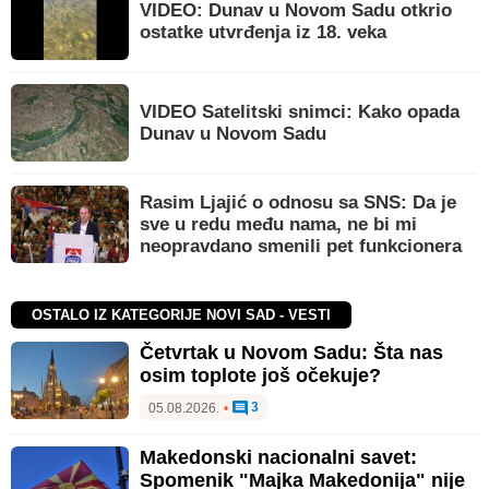
VIDEO: Dunav u Novom Sadu otkrio
ostatke utvrđenja iz 18. veka
VIDEO Satelitski snimci: Kako opada
Dunav u Novom Sadu
Rasim Ljajić o odnosu sa SNS: Da je
sve u redu među nama, ne bi mi
neopravdano smenili pet funkcionera
OSTALO IZ KATEGORIJE NOVI SAD - VESTI
Četvrtak u Novom Sadu: Šta nas
osim toplote još očekuje?
3
05.08.2026.
•
Makedonski nacionalni savet:
Spomenik "Majka Makedonija" nije