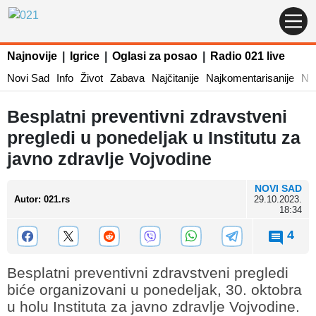
Najnovije
|
Igrice
|
Oglasi za posao
|
Radio 021 live
Novi Sad
Info
Život
Zabava
Najčitanije
Najkomentarisanije
Naj
Besplatni preventivni zdravstveni
pregledi u ponedeljak u Institutu za
javno zdravlje Vojvodine
NOVI SAD
Autor
:
021.rs
29.10.2023.
18:34
4
Besplatni preventivni zdravstveni pregledi
biće organizovani u ponedeljak, 30. oktobra
u holu Instituta za javno zdravlje Vojvodine.