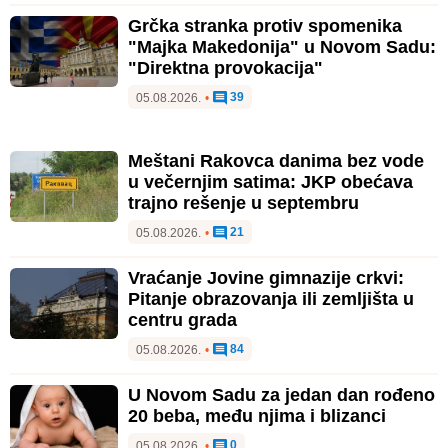
Grčka stranka protiv spomenika
"Majka Makedonija" u Novom Sadu:
"Direktna provokacija"
39
05.08.2026.
•
Meštani Rakovca danima bez vode
u večernjim satima: JKP obećava
trajno rešenje u septembru
21
05.08.2026.
•
Vraćanje Jovine gimnazije crkvi:
Pitanje obrazovanja ili zemljišta u
centru grada
84
05.08.2026.
•
U Novom Sadu za jedan dan rođeno
20 beba, među njima i blizanci
0
05.08.2026.
•