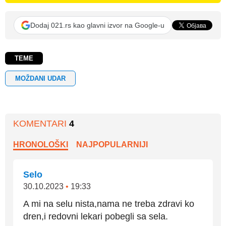
Dodaj 021.rs kao glavni izvor na Google-u
TEME
MOŽDANI UDAR
KOMENTARI
4
HRONOLOŠKI
NAJPOPULARNIJI
Selo
30.10.2023
•
19:33
A mi na selu nista,nama ne treba zdravi ko
dren,i redovni lekari pobegli sa sela.