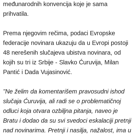
međunarodnih konvencija koje je sama
prihvatila.
Prema njegovim rečima, podaci Evropske
federacije novinara ukazuju da u Evropi postoji
48 nerešenih slučajeva ubistva novinara, od
kojih su tri iz Srbije - Slavko Ćuruvija, Milan
Pantić i Dada Vujasinović.
"Ne želim da komentarišem pravosudni ishod
slučaja Ćuruvija, ali radi se o problematičnoj
odluci koja otvara ozbiljna pitanja, naveo je
Bratu i dodao da su svi svedoci eskalaciji pretnji
nad novinarima. Pretnji i nasilja, nažalost, ima u