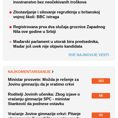
inostranstvo bez neočekivanih troškova
Zlostavljanje i silovanje regrutkinja u britanskoj
vojnoj školi: BBC istraga
Registrovana prva dva slučaja groznice Zapadnog
Nila ove godine u Srbiji
Mađarski parlament u utorak bira predsednika,
Mađar još uvek nije objavio kandidata
SVE NAJNOVIJE VESTI
NAJKOMENTARISANIJE
Ministar prosvete: Možda je rešenje za
163
Jovinu gimnaziju da je vratimo crkvi
Roditelji Jovinih učenika: Zbog izjave o
88
vraćanju gimnazije SPC - ministar
Stanković da podnese ostavku
Vraćanje Jovine gimnazije crkvi: Pitanje
85