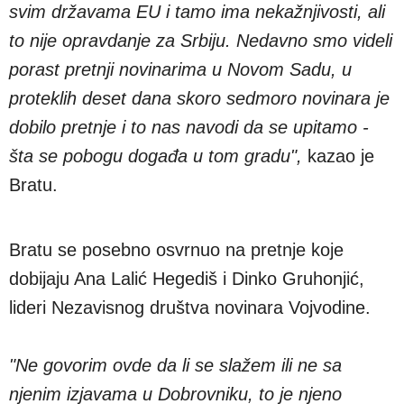
svim državama EU i tamo ima nekažnjivosti, ali
to nije opravdanje za Srbiju. Nedavno smo videli
porast pretnji novinarima u Novom Sadu, u
proteklih deset dana skoro sedmoro novinara je
dobilo pretnje i to nas navodi da se upitamo -
šta se pobogu događa u tom gradu",
kazao je
Bratu.
Bratu se posebno osvrnuo na pretnje koje
dobijaju Ana Lalić Hegediš i Dinko Gruhonjić,
lideri Nezavisnog društva novinara Vojvodine.
"Ne govorim ovde da li se slažem ili ne sa
njenim izjavama u Dobrovniku, to je njeno