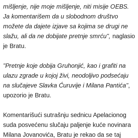
mišljenje, nije moje mišljenje, niti misije OEBS.
Ja komentarišem da u slobodnom društvo
možete da dajete izjave sa kojima se drugi ne
slažu, ali da ne dobijate pretnje smrću",
naglasio
je Bratu.
"Pretnje koje dobija Gruhonjić, kao i grafiti na
ulazu zgrade u kojoj živi, neodoljivo podsećaju
na slučajeve Slavka Ćuruvije i Milana Pantića"
,
upozorio je Bratu.
Komentarišući sutrašnju sednicu Apelacionog
suda posvećenu slučaju paljenje kuće novinara
Milana Jovanovića, Bratu je rekao da se taj