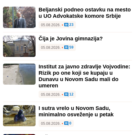
Beljanski podneo ostavku na mesto
u UO Advokatske komore Srbije
23
05.08.2026.
•
Čija je Jovina gimnazija?
59
05.08.2026.
•
Institut za javno zdravlje Vojvodine:
Rizik po one koji se kupaju u
Dunavu u Novom Sadu mali do
umeren
12
05.08.2026.
•
I sutra vrelo u Novom Sadu,
minimalno osveženje u petak
0
05.08.2026.
•