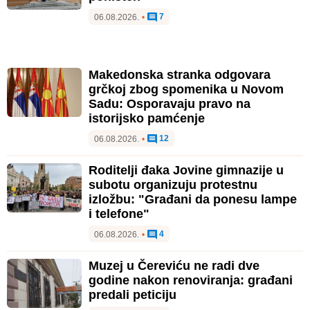
7
06.08.2026.
•
Makedonska stranka odgovara
grčkoj zbog spomenika u Novom
Sadu: Osporavaju pravo na
istorijsko pamćenje
12
06.08.2026.
•
Roditelji đaka Jovine gimnazije u
subotu organizuju protestnu
izložbu: "Građani da ponesu lampe
i telefone"
4
06.08.2026.
•
Muzej u Čereviću ne radi dve
godine nakon renoviranja: građani
predali peticiju