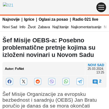
Najnovije
|
Igrice
|
Oglasi za posao
|
Radio 021 live
Novi Sad
Info
Život
Zabava
Najčitanije
Najkomentarisanije
Naj
Šef Misije OEBS-a: Posebno
problematične pretnje kojima su
izloženi novinari u Novom Sadu
NOVI SAD
Autor
:
FoNet
25.03.2024.
13:25
2
Šef Misije Organizacije za evropsku
bezbednost i saradnju (OEBS) Jan Bratu
poručio je danas da se mora okončati