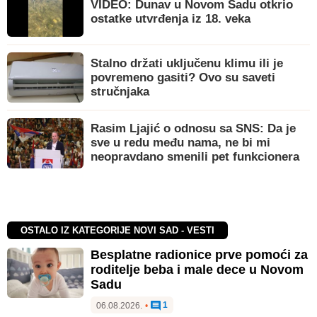
VIDEO: Dunav u Novom Sadu otkrio
ostatke utvrđenja iz 18. veka
Stalno držati uključenu klimu ili je
povremeno gasiti? Ovo su saveti
stručnjaka
Rasim Ljajić o odnosu sa SNS: Da je
sve u redu među nama, ne bi mi
neopravdano smenili pet funkcionera
OSTALO IZ KATEGORIJE NOVI SAD - VESTI
Besplatne radionice prve pomoći za
roditelje beba i male dece u Novom
Sadu
1
06.08.2026.
•