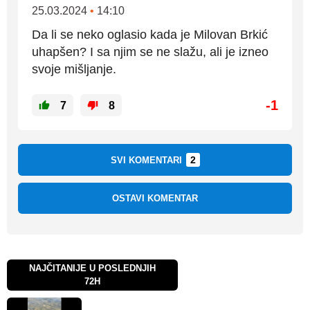
25.03.2024
•
14:10
Da li se neko oglasio kada je Milovan Brkić
uhapšen? I sa njim se ne slažu, ali je izneo
svoje mišljanje.
-1
7
8
2
SVI KOMENTARI
OSTAVI KOMENTAR
NAJČITANIJE U POSLEDNJIH
72H