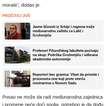
morala",
dodao je.
PROČITAJ JOŠ
Javne ličnosti iz Srbije i regiona traže
međunarodnu zaštitu za Lalić i
Gruhonjića
Profesori Filozofskog fakulteta pozivaju
na skup: Podrška Gruhonjiću i odbrana
akademske autonomije
Reporteri bez granica: Vlast da privede i
procesuira one koji prete smrću
novinarima u Novom Sadu
Posao ne može da radi međunarodna zajednica
i promene neće doći spolja, potrebno je da dođu