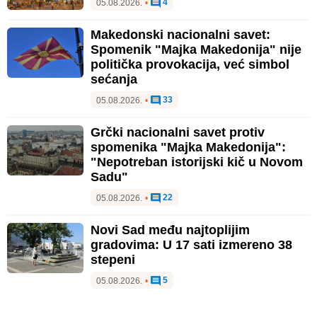
4
05.08.2026.
•
Makedonski nacionalni savet:
Spomenik "Majka Makedonija" nije
politička provokacija, već simbol
sećanja
33
05.08.2026.
•
Grčki nacionalni savet protiv
spomenika "Majka Makedonija":
"Nepotreban istorijski kič u Novom
Sadu"
22
05.08.2026.
•
Novi Sad među najtoplijim
gradovima: U 17 sati izmereno 38
stepeni
5
05.08.2026.
•