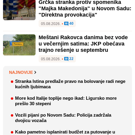
Grčka stranka protiv spomenika
"Majka Makedonija" u Novom Sadu:
"Direktna provokacija"
40
05.08.2026.
•
Meštani Rakovca danima bez vode
u večernjim satima: JKP obećava
trajno rešenje u septembru
22
05.08.2026.
•
NAJNOVIJE
Stranka Istina predlaže pravo na bolovanje radi nege
kućnih ljubimaca
More kod Italije toplije nego ikad: Ligursko more
prešlo 30 stepeni
Vozili pijani po Novom Sadu: Policija zadržala
dvojicu vozača
Kako pametno isplanirati budžet za putovanje u