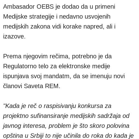
Ambasador OEBS je dodao da u primeni
Medijske strategije i nedavno usvojenih
medijskih zakona vidi korake napred, ali i
izazove.
Prema njegovim rečima, potrebno je da
Regulatorno telo za elektronske medije
ispunjava svoj mandatm, da se imenuju novi
članovi Saveta REM.
"Kada je reč o raspisivanju konkursa za
projektno sufinansiranje medijskih sadržaja od
javnog interesa, problem je što skoro polovina
opština u Srbiji to nije učinila do roka do kada je