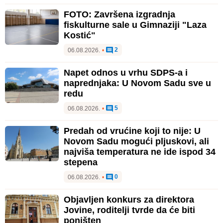
FOTO: Završena izgradnja
fiskulturne sale u Gimnaziji "Laza
Kostić"
2
06.08.2026.
•
Napet odnos u vrhu SDPS-a i
naprednjaka: U Novom Sadu sve u
redu
5
06.08.2026.
•
Predah od vrućine koji to nije: U
Novom Sadu mogući pljuskovi, ali
najviša temperatura ne ide ispod 34
stepena
0
06.08.2026.
•
Objavljen konkurs za direktora
Jovine, roditelji tvrde da će biti
poništen