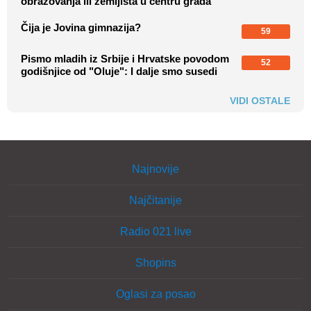
obrazovanja ili zemljišta u centru grada
Čija je Jovina gimnazija?
59
Pismo mladih iz Srbije i Hrvatske povodom
52
godišnjice od "Oluje": I dalje smo susedi
VIDI OSTALE
Najnovije
Najčitanije
Radio 021 live
Shopins
Oglasi za posao