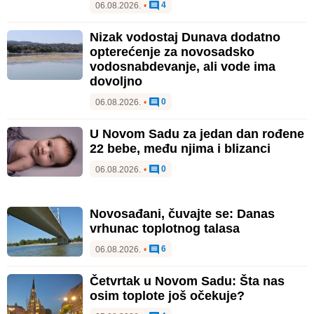
4
06.08.2026.
•
Nizak vodostaj Dunava dodatno
opterećenje za novosadsko
vodosnabdevanje, ali vode ima
dovoljno
0
06.08.2026.
•
U Novom Sadu za jedan dan rođene
22 bebe, među njima i blizanci
0
06.08.2026.
•
Novosađani, čuvajte se: Danas
vrhunac toplotnog talasa
6
06.08.2026.
•
Četvrtak u Novom Sadu: Šta nas
osim toplote još očekuje?