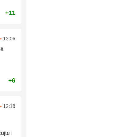
+11
•
13:06
oš
+6
•
12:18
ujte i