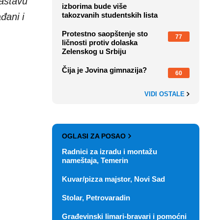
sastavu
izborima bude više
takozvanih studentskih lista
đani i
Protestno saopštenje sto
77
ličnosti protiv dolaska
Zelenskog u Srbiju
Čija je Jovina gimnazija?
60
VIDI OSTALE
OGLASI ZA POSAO
Radnici za izradu i montažu
nameštaja, Temerin
Kuvar/pizza majstor, Novi Sad
Stolar, Petrovaradin
Građevinski limari-bravari i pomoćni