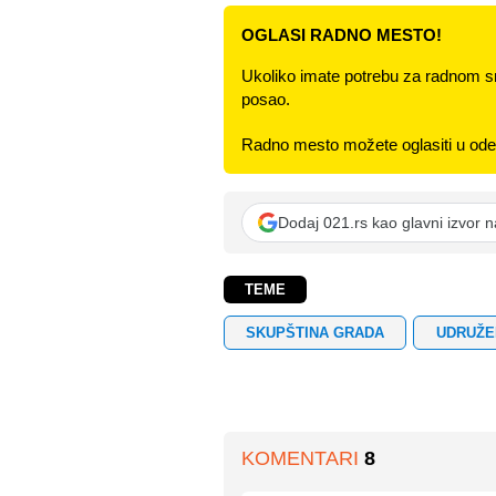
OGLASI RADNO MESTO!
Ukoliko imate potrebu za radnom s
posao.
Radno mesto možete oglasiti u odel
Dodaj 021.rs kao glavni izvor 
TEME
SKUPŠTINA GRADA
UDRUŽE
KOMENTARI
8