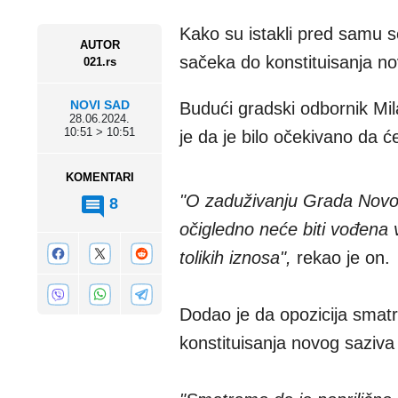
Kako su istakli pred samu 
AUTOR
sačeka do konstituisanja no
021.rs
NOVI SAD
Budući gradski odbornik Mil
28.06.2024.
10:51 > 10:51
je da je bilo očekivano da 
KOMENTARI
"O zaduživanju Grada Novog
8
očigledno neće biti vođena 
tolikih iznosa",
rekao je on.
Dodao je da opozicija smatr
konstituisanja novog saziva 