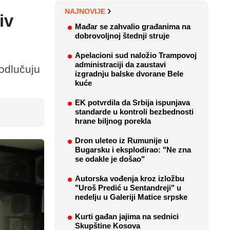
NAJNOVIJE
iv
Mađar se zahvalio građanima na
dobrovoljnoj štednji struje
Apelacioni sud naložio Trampovoj
administraciji da zaustavi
odlučuju
izgradnju balske dvorane Bele
kuće
EK potvrdila da Srbija ispunjava
standarde u kontroli bezbednosti
hrane biljnog porekla
Dron uleteo iz Rumunije u
Bugarsku i eksplodirao: "Ne zna
se odakle je došao"
Autorska vođenja kroz izložbu
"Uroš Predić u Sentandreji" u
nedelju u Galeriji Matice srpske
Kurti gađan jajima na sednici
Skupštine Kosova