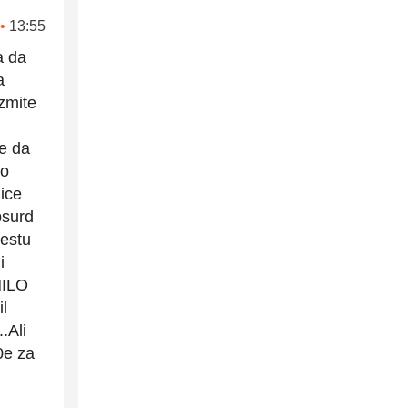
•
13:55
a da
a
zmite
h
te da
no
lice
psurd
mestu
i
NILO
l
.Ali
0e za