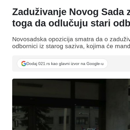
Zaduživanje Novog Sada za 
toga da odlučuju stari odb
Novosadska opozicija smatra da o zaduživa
odbornici iz starog saziva, kojima će manda
Dodaj 021.rs kao glavni izvor na Google-u