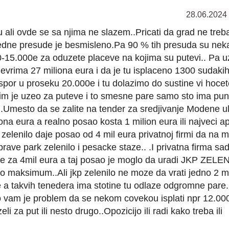
28.06.2024
 ali ovde se sa njima ne slazem..Pricati da grad ne treb
vedne presude je besmisleno.Pa 90 % tih presuda su nek
00-15.000e za oduzete placeve na kojima su putevi.. Pa u
u evrima 27 miliona eura i da je tu isplaceno 1300 sudaki
spor u proseku 20.000e i tu dolazimo do sustine vi hoce
o im je uzeo za puteve i to smesne pare samo sto ima pu
ka..Umesto da se zalite na tender za sredjivanje Modene u
iona eura a realno posao kosta 1 milion eura ili najveci a
 zelenilo daje posao od 4 mil eura privatnoj firmi da na 
ave park zelenilo i pesacke staze.. .I privatna firma sad
ze za 4mil eura a taj posao je moglo da uradi JKP ZELE
 maksimum..Ali jkp zelenilo ne moze da vrati jedno 2 mi
 a takvih tenedera ima stotine tu odlaze odgromne pare..
 vam je problem da se nekom covekou isplati npr 12.00
 za put ili nesto drugo..Opozicijo ili radi kako treba ili