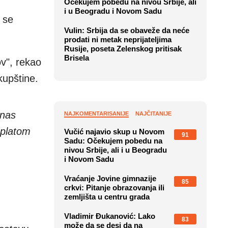
Očekujem pobedu na nivou Srbije, ali
i u Beogradu i Novom Sadu
 se
Vulin: Srbija da se obaveže da neće
prodati ni metak neprijateljima
Rusije, poseta Zelenskog pritisak
Brisela
v", rekao
kupštine.
anas
NAJKOMENTARISANIJE
NAJČITANIJE
splatom
Vučić najavio skup u Novom
91
Sadu: Očekujem pobedu na
nivou Srbije, ali i u Beogradu
i Novom Sadu
Vraćanje Jovine gimnazije
85
crkvi: Pitanje obrazovanja ili
zemljišta u centru grada
Vladimir Đukanović: Lako
83
može da se desi da na