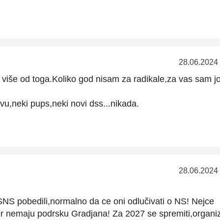
28.06.2024
i i više od toga.Koliko god nisam za radikale,za vas sam j
vu,neki pups,neki novi dss...nikada.
28.06.2024
i SNS pobedili,normalno da ce oni odlučivati o NS! Nejce
 jer nemaju podrsku Gradjana! Za 2027 se spremiti,organiz