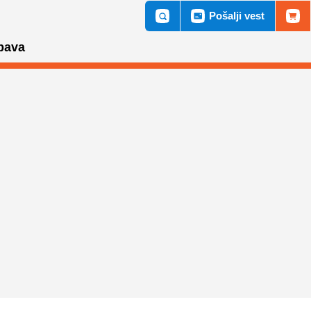
Pošalji vest
bava