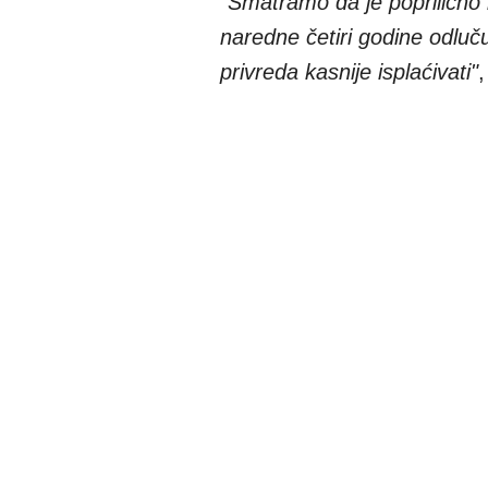
"Smatramo da je poprilično 
naredne četiri godine odluču
privreda kasnije isplaćivati"
,