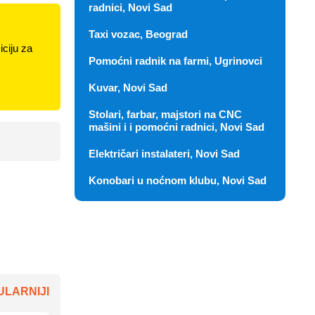
radnici, Novi Sad
Taxi vozac, Beograd
ciju za
Pomoćni radnik na farmi, Ugrinovci
Kuvar, Novi Sad
Stolari, farbar, majstori na CNC
mašini i i pomoćni radnici, Novi Sad
Električari instalateri, Novi Sad
Konobari u noćnom klubu, Novi Sad
LARNIJI