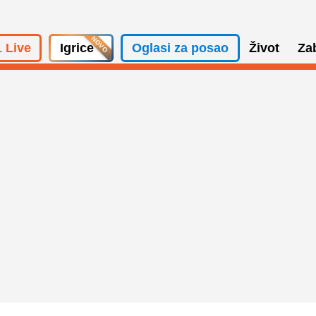
 Live
Igrice
Oglasi za posao
Život
Za