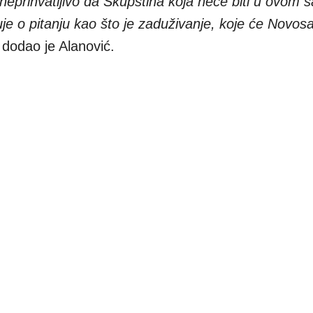
neprihvatljivo da Skupština koja neće biti u ovom 
je o pitanju kao što je zaduživanje, koje će Novosa
 dodao je Alanović.