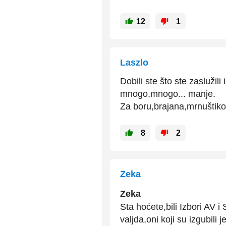
12
1
Laszlo
Dobili ste što ste zaslužil
mnogo,mnogo... manje.
Za boru,brajana,mrnuštiko
8
2
Zeka
Zeka
Sta hoćete,bili Izbori AV 
valjda,oni koji su izgubili