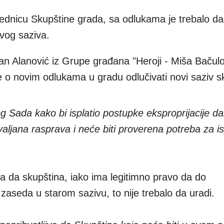
sednicu Skupštine grada, sa odlukama je trebalo da
vog saziva.
an Alanović iz Grupe građana "Heroji - Miša Bačulo
će o novim odlukama u gradu odlučivati novi saziv s
 Sada kako bi isplatio postupke eksproprijacije d
valjana rasprava i neće biti proverena potreba za i
a da skupština, iako ima legitimno pravo da do
zaseda u starom sazivu, to nije trebalo da uradi.