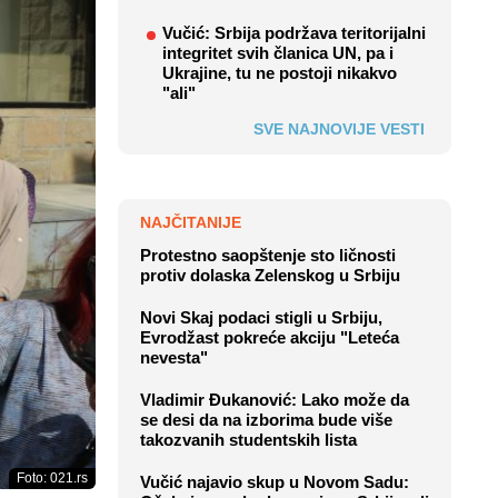
Vučić: Srbija podržava teritorijalni
integritet svih članica UN, pa i
Ukrajine, tu ne postoji nikakvo
"ali"
SVE NAJNOVIJE VESTI
NAJČITANIJE
Protestno saopštenje sto ličnosti
protiv dolaska Zelenskog u Srbiju
Novi Skaj podaci stigli u Srbiju,
Evrodžast pokreće akciju "Leteća
nevesta"
Vladimir Đukanović: Lako može da
se desi da na izborima bude više
takozvanih studentskih lista
Foto: 021.rs
Vučić najavio skup u Novom Sadu: