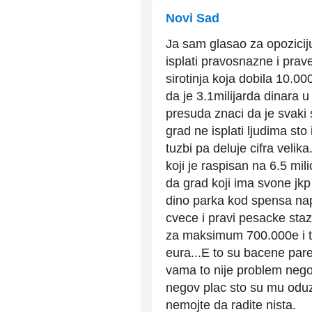
Novi Sad
Ja sam glasao za opoziciju
isplati pravosnazne i pra
sirotinja koja dobila 10.0
da je 3.1milijarda dinara 
presuda znaci da je svaki 
grad ne isplati ljudima st
tuzbi pa deluje cifra veli
koji je raspisan na 6.5 mil
da grad koji ima svone jkp
dino parka kod spensa napr
cvece i pravi pesacke sta
za maksimum 700.000e i to
eura...E to su bacene pare
vama to nije problem nego
negov plac sto su mu oduzeli
nemojte da radite nista.