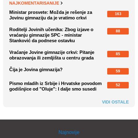
NAJKOMENTARISANIJE
Ministar prosvete: Možda je rešenje za
163
Jovinu gimnaziju da je vratimo crkvi
Roditelji Jovinih učenika: Zbog izjave o
88
vraćanju gimnazije SPC - ministar
Stanković da podnese ostavku
Vraćanje Jovine gimnazije crkvi: Pitanje
85
obrazovanja ili zemljišta u centru grada
Čija je Jovina gimnazija?
59
Pismo mladih iz Srbije i Hrvatske povodom
52
godišnjice od "Oluje": I dalje smo susedi
VIDI OSTALE
Najnovije