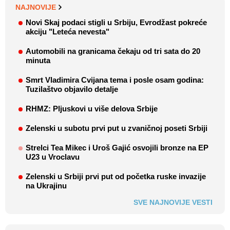
NAJNOVIJE
Novi Skaj podaci stigli u Srbiju, Evrodžast pokreće
akciju "Leteća nevesta"
Automobili na granicama čekaju od tri sata do 20
minuta
Smrt Vladimira Cvijana tema i posle osam godina:
Tuzilaštvo objavilo detalje
RHMZ: Pljuskovi u više delova Srbije
Zelenski u subotu prvi put u zvaničnoj poseti Srbiji
Strelci Tea Mikec i Uroš Gajić osvojili bronze na EP
U23 u Vroclavu
Zelenski u Srbiji prvi put od početka ruske invazije
na Ukrajinu
SVE NAJNOVIJE VESTI