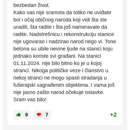
bezbedan život.
Kako vas nije sramota da toliko ne uviđate
bol i očaj običnog naroda koji vidi šta ste
uradili, šta radite i šta još nameravate da
radite. Nadstrešnicu i rekonstrukciju stanice
nije ugovarao i nadzirao narod nego vi. Tone
betona su ubile nevine ljude na stanici koju
jednako koriste svi građani. Na stanici
01.11.2024. nije bilo bitno ko je u kojoj
stranci. Nikoga političke veze i članstvo u
nekoj stranci ne mogu spasti stradanja u
fušerajski sagrađenim objektima. I vama još
nije jasno zašto narod očekuje ostavke.
Sram vas bilo!
+2
9
7