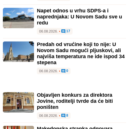
Napet odnos u vrhu SDPS-a i
naprednjaka: U Novom Sadu sve u
redu
17
06.08.2026.
•
Predah od vrućine koji to nije: U
Novom Sadu mogući pljuskovi, ali
najviša temperatura ne ide ispod 34
stepena
0
06.08.2026.
•
Objavljen konkurs za direktora
Jovine, roditelji tvrde da će biti
poništen
8
06.08.2026.
•
Makedonska stranka odgovara