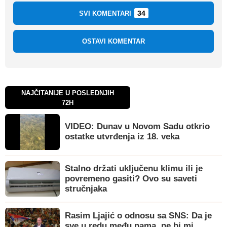
34
SVI KOMENTARI
OSTAVI KOMENTAR
NAJČITANIJE U POSLEDNJIH
72H
VIDEO: Dunav u Novom Sadu otkrio
ostatke utvrđenja iz 18. veka
Stalno držati uključenu klimu ili je
povremeno gasiti? Ovo su saveti
stručnjaka
Rasim Ljajić o odnosu sa SNS: Da je
sve u redu među nama, ne bi mi