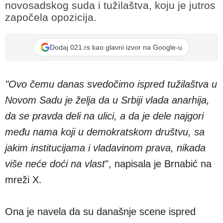
novosadskog suda i tužilaštva, koju je jutros
započela opozicija.
Dodaj 021.rs kao glavni izvor na Google-u
"Ovo čemu danas svedočimo ispred tužilaštva u
Novom Sadu je želja da u Srbiji vlada anarhija,
da se pravda deli na ulici, a da je dele najgori
među nama koji u demokratskom društvu, sa
jakim institucijama i vladavinom prava, nikada
više neće doći na vlast
", napisala je Brnabić na
mreži X.
Ona je navela da su današnje scene ispred