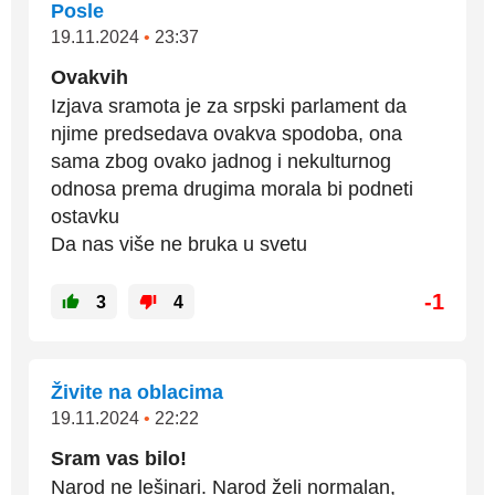
Posle
19.11.2024
•
23:37
Ovakvih
Izjava sramota je za srpski parlament da
njime predsedava ovakva spodoba, ona
sama zbog ovako jadnog i nekulturnog
odnosa prema drugima morala bi podneti
ostavku
Da nas više ne bruka u svetu
-1
3
4
Živite na oblacima
19.11.2024
•
22:22
Sram vas bilo!
Narod ne lešinari. Narod želi normalan,