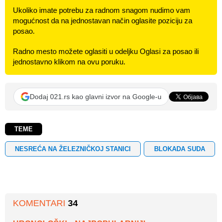
Ukoliko imate potrebu za radnom snagom nudimo vam
mogućnost da na jednostavan način oglasite poziciju za
posao.
Radno mesto možete oglasiti u odeljku Oglasi za posao ili
jednostavno klikom na ovu poruku.
Dodaj 021.rs kao glavni izvor na Google-u
TEME
NESREĆA NA ŽELEZNIČKOJ STANICI
BLOKADA SUDA
KOMENTARI
34