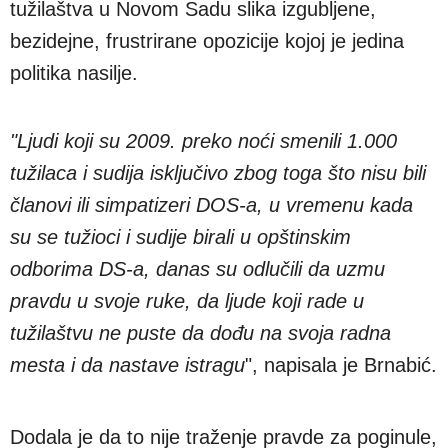
tužilaštva u Novom Sadu slika izgubljene,
bezidejne, frustrirane opozicije kojoj je jedina
politika nasilje.
"Ljudi koji su 2009. preko noći smenili 1.000
tužilaca i sudija isključivo zbog toga što nisu bili
članovi ili simpatizeri DOS-a, u vremenu kada
su se tužioci i sudije birali u opštinskim
odborima DS-a, danas su odlučili da uzmu
pravdu u svoje ruke, da ljude koji rade u
tužilaštvu ne puste da dođu na svoja radna
mesta i da nastave istragu
", napisala je Brnabić.
Dodala je da to nije traženje pravde za poginule,