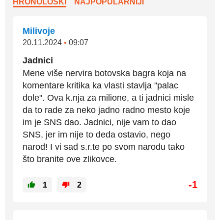
HRONOLOŠKI
NAJPOPULARNIJI
Milivoje
20.11.2024
•
09:07
Jadnici
Mene više nervira botovska bagra koja na
komentare kritika ka vlasti stavlja "palac
dole". Ova k.nja za milione, a ti jadnici misle
da to rade za neko jadno radno mesto koje
im je SNS dao. Jadnici, nije vam to dao
SNS, jer im nije to deda ostavio, nego
narod! I vi sad s.r.te po svom narodu tako
što branite ove zlikovce.
-1
1
2