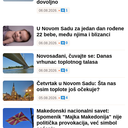
dovoljno
1
06.08.2026.
•
U Novom Sadu za jedan dan rođene
22 bebe, među njima i blizanci
0
06.08.2026.
•
Novosađani, čuvajte se: Danas
vrhunac toplotnog talasa
6
06.08.2026.
•
Četvrtak u Novom Sadu: Šta nas
osim toplote još očekuje?
4
05.08.2026.
•
Makedonski nacionalni savet:
Spomenik "Majka Makedonija" nije
politička provokacija, već simbol