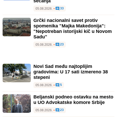
sećanja
33
05.08.2026.
•
Grčki nacionalni savet protiv
spomenika "Majka Makedonija":
"Nepotreban istorijski kič u Novom
Sadu"
23
05.08.2026.
•
Novi Sad među najtoplijim
gradovima: U 17 sati izmereno 38
stepeni
5
05.08.2026.
•
Beljanski podneo ostavku na mesto
u UO Advokatske komore Srbije
23
05.08.2026.
•