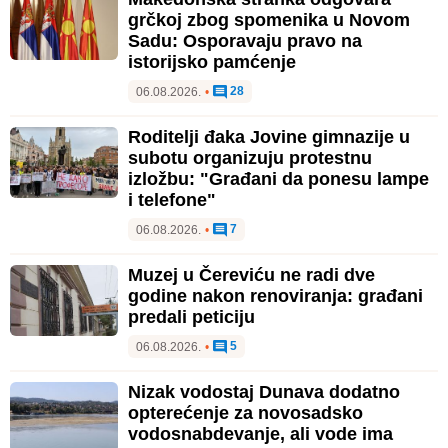
grčkoj zbog spomenika u Novom
Sadu: Osporavaju pravo na
istorijsko pamćenje
28
06.08.2026.
•
Roditelji đaka Jovine gimnazije u
subotu organizuju protestnu
izložbu: "Građani da ponesu lampe
i telefone"
7
06.08.2026.
•
Muzej u Čereviću ne radi dve
godine nakon renoviranja: građani
predali peticiju
5
06.08.2026.
•
Nizak vodostaj Dunava dodatno
opterećenje za novosadsko
vodosnabdevanje, ali vode ima