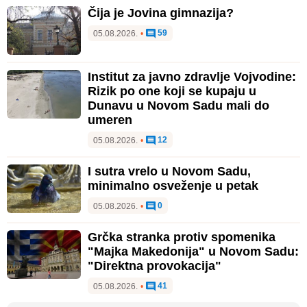
Čija je Jovina gimnazija?
59
05.08.2026.
•
Institut za javno zdravlje Vojvodine:
Rizik po one koji se kupaju u
Dunavu u Novom Sadu mali do
umeren
12
05.08.2026.
•
I sutra vrelo u Novom Sadu,
minimalno osveženje u petak
0
05.08.2026.
•
Grčka stranka protiv spomenika
"Majka Makedonija" u Novom Sadu:
"Direktna provokacija"
41
05.08.2026.
•