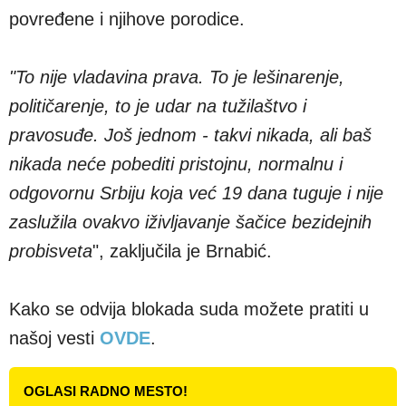
povređene i njihove porodice.
"To nije vladavina prava. To je lešinarenje,
političarenje, to je udar na tužilaštvo i
pravosuđe. Još jednom - takvi nikada, ali baš
nikada neće pobediti pristojnu, normalnu i
odgovornu Srbiju koja već 19 dana tuguje i nije
zaslužila ovakvo iživljavanje šačice bezidejnih
probisveta
", zaključila je Brnabić.
Kako se odvija blokada suda možete pratiti u
našoj vesti
OVDE
.
OGLASI RADNO MESTO!