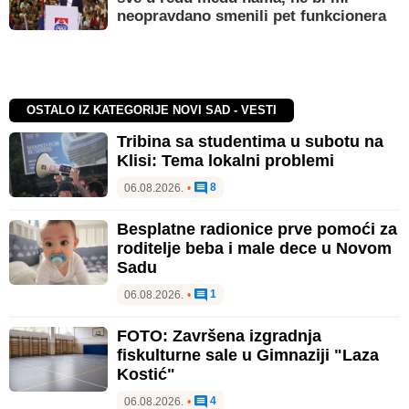
neopravdano smenili pet funkcionera
OSTALO IZ KATEGORIJE NOVI SAD - VESTI
Tribina sa studentima u subotu na
Klisi: Tema lokalni problemi
8
06.08.2026.
•
Besplatne radionice prve pomoći za
roditelje beba i male dece u Novom
Sadu
1
06.08.2026.
•
FOTO: Završena izgradnja
fiskulturne sale u Gimnaziji "Laza
Kostić"
4
06.08.2026.
•