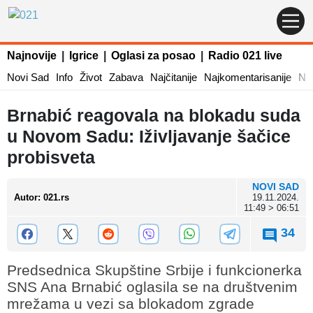
Najnovije
|
Igrice
|
Oglasi za posao
|
Radio 021 live
Novi Sad
Info
Život
Zabava
Najčitanije
Najkomentarisanije
Naj
Brnabić reagovala na blokadu suda
u Novom Sadu: Iživljavanje šačice
probisveta
NOVI SAD
Autor
:
021.rs
19.11.2024.
11:49 > 06:51
34
Predsednica Skupštine Srbije i funkcionerka
SNS Ana Brnabić oglasila se na društvenim
mrežama u vezi sa blokadom zgrade