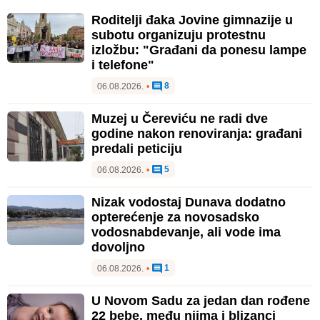
Roditelji đaka Jovine gimnazije u
subotu organizuju protestnu
izložbu: "Građani da ponesu lampe
i telefone"
8
06.08.2026.
•
Muzej u Čereviću ne radi dve
godine nakon renoviranja: građani
predali peticiju
5
06.08.2026.
•
Nizak vodostaj Dunava dodatno
opterećenje za novosadsko
vodosnabdevanje, ali vode ima
dovoljno
1
06.08.2026.
•
U Novom Sadu za jedan dan rođene
22 bebe, među njima i blizanci