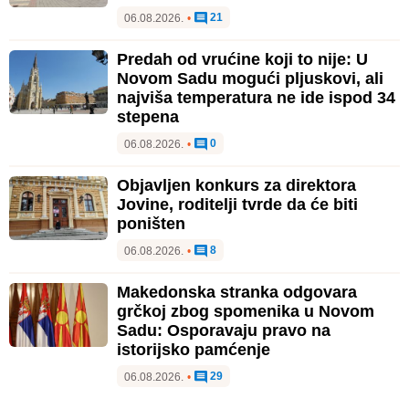
21
06.08.2026.
•
Predah od vrućine koji to nije: U
Novom Sadu mogući pljuskovi, ali
najviša temperatura ne ide ispod 34
stepena
0
06.08.2026.
•
Objavljen konkurs za direktora
Jovine, roditelji tvrde da će biti
poništen
8
06.08.2026.
•
Makedonska stranka odgovara
grčkoj zbog spomenika u Novom
Sadu: Osporavaju pravo na
istorijsko pamćenje
29
06.08.2026.
•