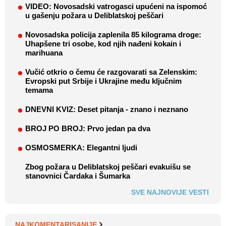
VIDEO: Novosadski vatrogasci upućeni na ispomoć
u gašenju požara u Deliblatskoj peščari
Novosadska policija zaplenila 85 kilograma droge:
Uhapšene tri osobe, kod njih nađeni kokain i
marihuana
Vučić otkrio o čemu će razgovarati sa Zelenskim:
Evropski put Srbije i Ukrajine među ključnim
temama
DNEVNI KVIZ: Deset pitanja - znano i neznano
BROJ PO BROJ: Prvo jedan pa dva
OSMOSMERKA: Elegantni ljudi
Zbog požara u Deliblatskoj peščari evakuišu se
stanovnici Čardaka i Šumarka
SVE NAJNOVIJE VESTI
NAJKOMENTARISANIJE