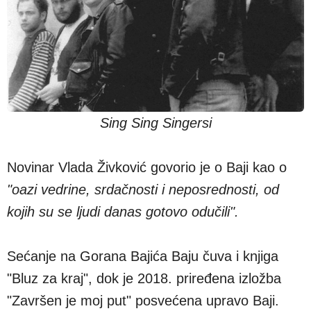
Sing Sing Singersi
Novinar Vlada Živković govorio je o Baji kao o
"oazi vedrine, srdačnosti i neposrednosti, od
kojih su se ljudi danas gotovo odučili".
Sećanje na Gorana Bajića Baju čuva i knjiga
"Bluz za kraj", dok je 2018. priređena izložba
"Završen je moj put" posvećena upravo Baji.