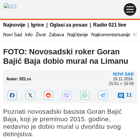
Najnovije
|
Igrice
|
Oglasi za posao
|
Radio 021 live
Novi Sad
Info
Život
Zabava
Najčitanije
Najkomentarisanije
Naj
FOTO: Novosadski roker Goran
Bajić Baja dobio mural na Limanu
NOVI SAD
Autor
:
021.rs
19.11.2024.
15:51 > 16:59
11
Poznati novosadski basista Goran Bajić
Baja, koji je preminuo 2015. godine,
nedavno je dobio mural u dvorištu svog
detinjstva.