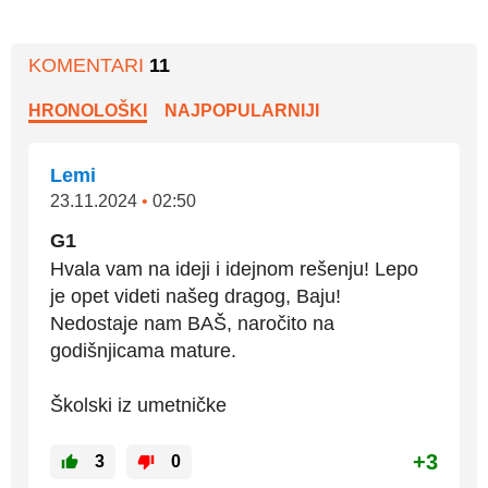
KOMENTARI
11
HRONOLOŠKI
NAJPOPULARNIJI
Lemi
23.11.2024
•
02:50
G1
Hvala vam na ideji i idejnom rešenju! Lepo
je opet videti našeg dragog, Baju!
Nedostaje nam BAŠ, naročito na
godišnjicama mature.
Školski iz umetničke
+3
3
0