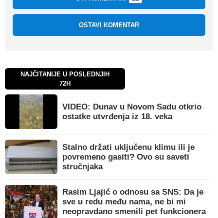
OSTAVI KOMENTAR
NAJČITANIJE U POSLEDNJIH
72H
VIDEO: Dunav u Novom Sadu otkrio
ostatke utvrđenja iz 18. veka
Stalno držati uključenu klimu ili je
povremeno gasiti? Ovo su saveti
stručnjaka
Rasim Ljajić o odnosu sa SNS: Da je
sve u redu među nama, ne bi mi
neopravdano smenili pet funkcionera