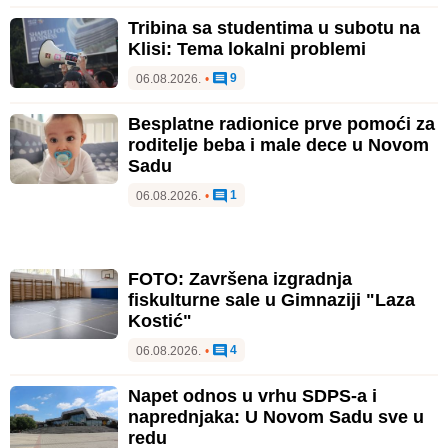
Tribina sa studentima u subotu na
Klisi: Tema lokalni problemi
9
06.08.2026.
•
Besplatne radionice prve pomoći za
roditelje beba i male dece u Novom
Sadu
1
06.08.2026.
•
FOTO: Završena izgradnja
fiskulturne sale u Gimnaziji "Laza
Kostić"
4
06.08.2026.
•
Napet odnos u vrhu SDPS-a i
naprednjaka: U Novom Sadu sve u
redu