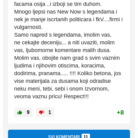
facama osija ..i izboji se tim duhom.
Mnogo ljepsi nas New Now s legendama i
nek je manje iscrtanih politicara i fkV....firmi i
vulgarnosti.
Samo napred s legendama, imolim vas,
ne cekajte deceniju... a niti uvaziti, molim
vas, ljubomorne komentare malih dusa.
Molim vas, obojite nam grad s svim vaznim
ljudima i njihovim otiscima, koracima,
dodirima, pranama..... !!!! Koliko betona, jos
vise materijala za dusama koji odradise
neku meni, tebi, sebi i onom Izvornom,
veoma vaznu pricu! Respect!!!
+8
9
1
11
SVI KOMENTARI