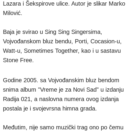
Lazara i Šekspirove ulice. Autor je slikar Marko
Milović.
Baja je svirao u Sing Sing Singersima,
Vojvođanskom bluz bendu, Porti, Cocasion-u,
Watt-u, Sometimes Together, kao i u sastavu
Stone Free.
Godine 2005. sa Vojvođanskim bluz bendom
snima album "Vreme je za Novi Sad" u izdanju
Radija 021, a naslovna numera ovog izdanja
postala je i svojevrsna himna grada.
Međutim, nije samo muzički trag ono po čemu