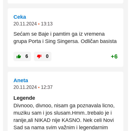
Ceka
20.11.2024
•
13:13
Sećam se Baje i pamtim ga iz vremena
grupa Porta i Sing Singersa. Odličan basista
+6
6
0
Aneta
20.11.2024
•
12:37
Legende
Divnooo, divnoo, nisam ga poznavala licno,
muziku sam i jos slusam.Hmm..trebalo je i
ranije,ali NIKAD nije KASNO. Nek celi Novi
Sad sa nama svim važnim i legendarnim