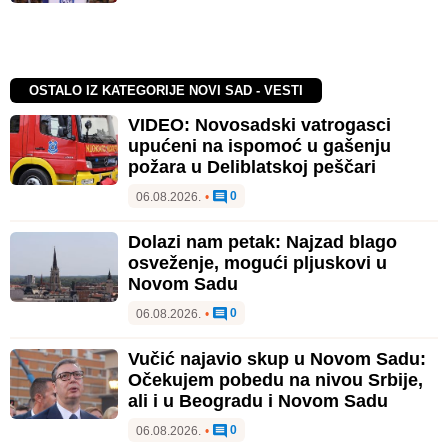
OSTALO IZ KATEGORIJE NOVI SAD - VESTI
VIDEO: Novosadski vatrogasci
upućeni na ispomoć u gašenju
požara u Deliblatskoj peščari
0
06.08.2026.
•
Dolazi nam petak: Najzad blago
osveženje, mogući pljuskovi u
Novom Sadu
0
06.08.2026.
•
Vučić najavio skup u Novom Sadu:
Očekujem pobedu na nivou Srbije,
ali i u Beogradu i Novom Sadu
0
06.08.2026.
•