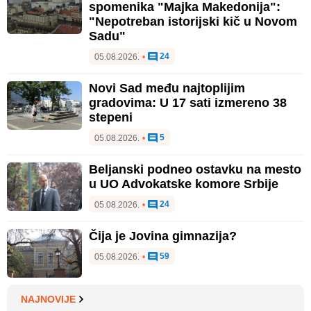
spomenika "Majka Makedonija":
"Nepotreban istorijski kič u Novom
Sadu"
24
05.08.2026.
•
Novi Sad među najtoplijim
gradovima: U 17 sati izmereno 38
stepeni
5
05.08.2026.
•
Beljanski podneo ostavku na mesto
u UO Advokatske komore Srbije
24
05.08.2026.
•
Čija je Jovina gimnazija?
59
05.08.2026.
•
NAJNOVIJE