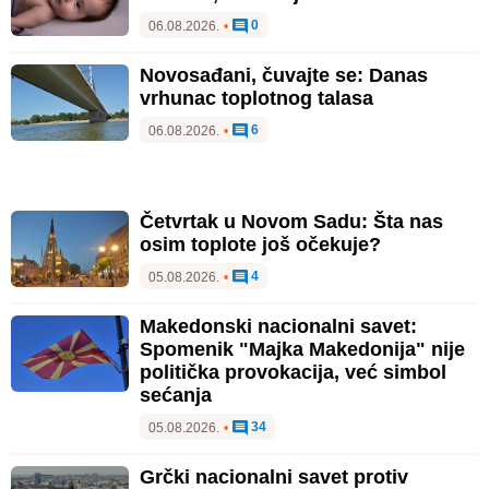
0
06.08.2026.
•
Novosađani, čuvajte se: Danas
vrhunac toplotnog talasa
6
06.08.2026.
•
Četvrtak u Novom Sadu: Šta nas
osim toplote još očekuje?
4
05.08.2026.
•
Makedonski nacionalni savet:
Spomenik "Majka Makedonija" nije
politička provokacija, već simbol
sećanja
34
05.08.2026.
•
Grčki nacionalni savet protiv