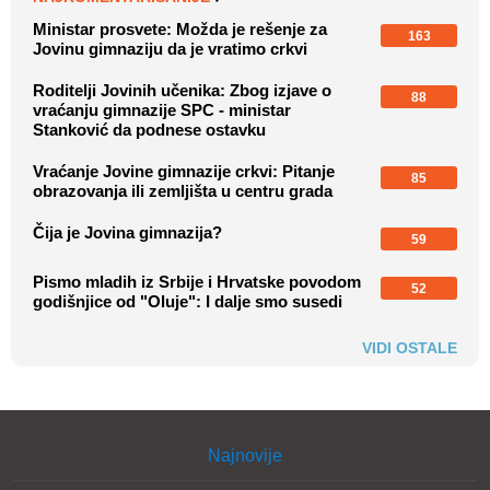
Ministar prosvete: Možda je rešenje za
163
Jovinu gimnaziju da je vratimo crkvi
Roditelji Jovinih učenika: Zbog izjave o
88
vraćanju gimnazije SPC - ministar
Stanković da podnese ostavku
Vraćanje Jovine gimnazije crkvi: Pitanje
85
obrazovanja ili zemljišta u centru grada
Čija je Jovina gimnazija?
59
Pismo mladih iz Srbije i Hrvatske povodom
52
godišnjice od "Oluje": I dalje smo susedi
VIDI OSTALE
Najnovije