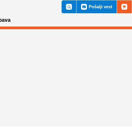
Pošalji vest
bava