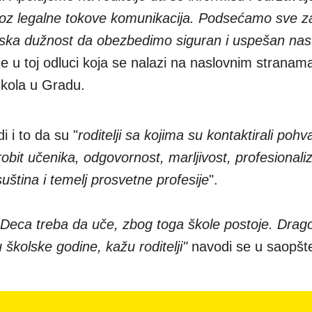
roz legalne tokove komunikacija. Podsećamo sve z
nska dužnost da obezbedimo siguran i uspešan na
je u toj odluci koja se nalazi na naslovnim stranam
škola u Gradu.
i i to da su "
roditelji sa kojima su kontaktirali pohva
brobit učenika, odgovornost, marljivost, profesionali
uština i temelj prosvetne profesije
".
 Deca treba da uče, zbog toga škole postoje. Drago
školske godine, kažu roditelji"
navodi se u saopšt