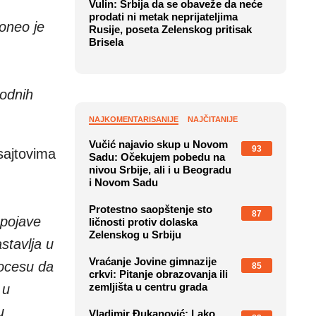
Vulin: Srbija da se obaveže da neće
prodati ni metak neprijateljima
oneo je
Rusije, poseta Zelenskog pritisak
Brisela
hodnih
NAJKOMENTARISANIJE
NAJČITANIJE
Vučić najavio skup u Novom
93
 sajtovima
Sadu: Očekujem pobedu na
nivou Srbije, ali i u Beogradu
i Novom Sadu
Protestno saopštenje sto
87
 pojave
ličnosti protiv dolaska
Zelenskog u Srbiju
stavlja u
Vraćanje Jovine gimnazije
ocesu da
85
crkvi: Pitanje obrazovanja ili
zemljišta u centru grada
 u
u
Vladimir Đukanović: Lako