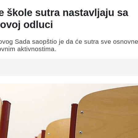
e škole sutra nastavljaju sa
hovoj odluci
Novog Sada saopštio je da će sutra sve osnovne
ovnim aktivnostima.