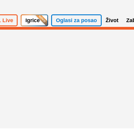
 Live
Igrice
Oglasi za posao
Život
Za