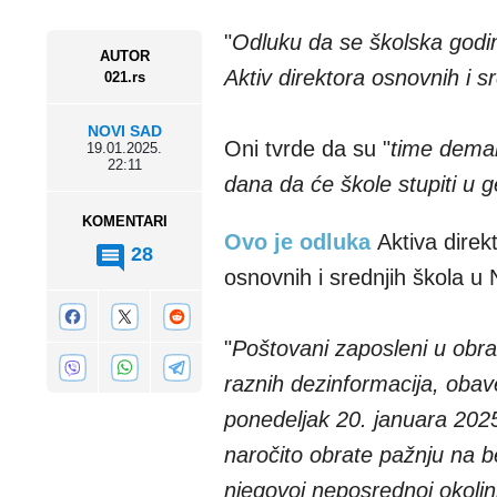
"
Odluku da se školska godi
AUTOR
Aktiv direktora osnovnih i 
021.rs
NOVI SAD
Oni tvrde da su "
time deman
19.01.2025.
22:11
dana da će škole stupiti u g
KOMENTARI
Ovo je odluka
Aktiva direk
28
osnovnih i srednjih škola 
"
Poštovani zaposleni u obra
raznih dezinformacija, oba
ponedeljak 20. januara 20
naročito obrate pažnju na b
njegovoj neposrednoj okolini