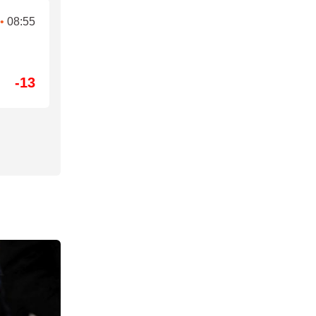
•
08:55
-13