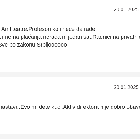
20.01.2025
 Amfiteatre.Profesori koji neće da rade
 nema plaćanja nerada ni jedan sat.Radnicima privatni
..Sve po zakonu Srbijoooooo
20.01.2025
nastavu.Evo mi dete kuci.Aktiv direktora nije dobro obav