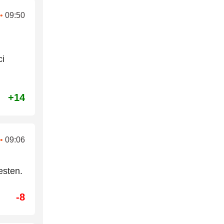
•
09:50
ci
+14
•
09:06
esten.
-8