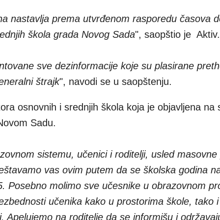
na nastavlja prema utvrđenom rasporedu časova d
srednjih škola grada Novog Sada
", saopštio je Aktiv.
tovane sve dezinformacije koje su plasirane pret
eneralni štrajk
", navodi se u saopštenju.
tora osnovnih i srednjih škola koja je objavljena na
u Novom Sadu.
zovnom sistemu, učenici i roditelji, usled masovne
veštavamo vas ovim putem da se školska godina na
25. Posebno molimo sve učesnike u obrazovnom pr
ezbednosti učenika kako u prostorima škole, tako i
. Apelujemo na roditelje da se informišu i održavaj