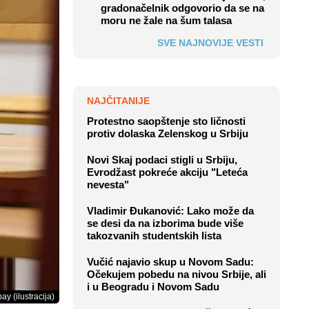
gradonačelnik odgovorio da se na
moru ne žale na šum talasa
SVE NAJNOVIJE VESTI
NAJČITANIJE
Protestno saopštenje sto ličnosti
protiv dolaska Zelenskog u Srbiju
Novi Skaj podaci stigli u Srbiju,
Evrodžast pokreće akciju "Leteća
nevesta"
Vladimir Đukanović: Lako može da
se desi da na izborima bude više
takozvanih studentskih lista
Vučić najavio skup u Novom Sadu:
Očekujem pobedu na nivou Srbije, ali
i u Beogradu i Novom Sadu
ay (ilustracija)