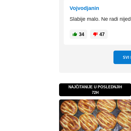
Vojvodjanin
Slabije malo. Ne radi nije
34
47
SVI
NAJČITANIJE U POSLEDNJIH
72H