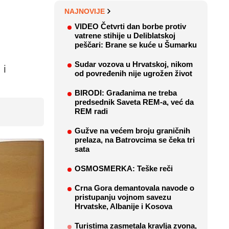
NAJNOVIJE
VIDEO Četvrti dan borbe protiv
vatrene stihije u Deliblatskoj
peščari: Brane se kuće u Šumarku
Sudar vozova u Hrvatskoj, nikom
 i
od povređenih nije ugrožen život
BIRODI: Građanima ne treba
predsednik Saveta REM-a, već da
REM radi
Gužve na većem broju graničnih
prelaza, na Batrovcima se čeka tri
sata
OSMOSMERKA: Teške reči
Crna Gora demantovala navode o
pristupanju vojnom savezu
Hrvatske, Albanije i Kosova
Turistima zasmetala kravlja zvona,