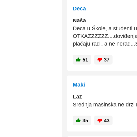
Deca
Naša
Deca u Škole, a studenti u
OTKAZZZZZZ....doviđenja i
plaćaju rad , a ne nerad.
51
37
Maki
Laz
Srednja masinska ne drzi 
35
43