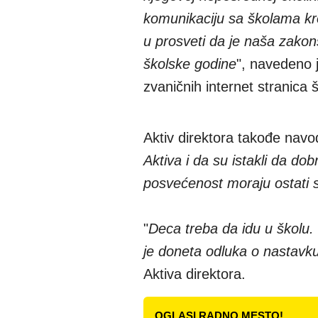
komunikaciju sa školama k
u prosveti da je naša zako
školske godine
", navedeno 
zvaničnih internet stranica 
Aktiv direktora takođe navod
Aktiva i da su istakli da do
posvećenost moraju ostati s
"
Deca treba da idu u školu.
je doneta odluka o nastavku 
Aktiva direktora.
OGLASI RADNO MESTO!