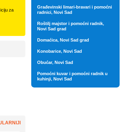
Građevinski limari-bravari i pomoćni
ciju za
radnici, Novi Sad
Roštilj majstor i pomoćni radnik,
Novi Sad grad
Domaćica, Novi Sad grad
Konobarice, Novi Sad
Obućar, Novi Sad
Pomoćni kuvar i pomoćni radnik u
kuhinji, Novi Sad
LARNIJI