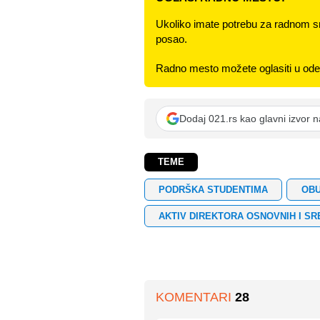
Ukoliko imate potrebu za radnom s
posao.
Radno mesto možete oglasiti u odel
Dodaj 021.rs kao glavni izvor 
TEME
PODRŠKA STUDENTIMA
OBU
AKTIV DIREKTORA OSNOVNIH I S
KOMENTARI
28