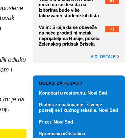
83
može da se desi da na
aposlene
izborima bude više
takozvanih studentskih lista
stavak
a
Vulin: Srbija da se obaveže
73
da neće prodati ni metak
neprijateljima Rusije, poseta
Zelenskog pritisak Brisela
VIDI OSTALE
lili odluku
zam i
OGLASI ZA POSAO
Konobari u restoranu, Novi Sad
 mi je da
Radnik za pakovanje i šivenje
enju
posteljine i kućnog tekstila, Novi Sad
Frizer, Novi Sad
Spremačica/Čistačica