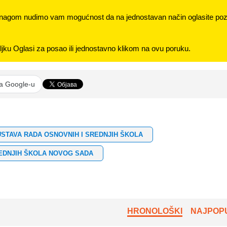
nagom nudimo vam mogućnost da na jednostavan način oglasite pozi
jku Oglasi za posao ili jednostavno klikom na ovu poruku.
na Google-u
STAVA RADA OSNOVNIH I SREDNJIH ŠKOLA
REDNJIH ŠKOLA NOVOG SADA
HRONOLOŠKI
NAJPOPU