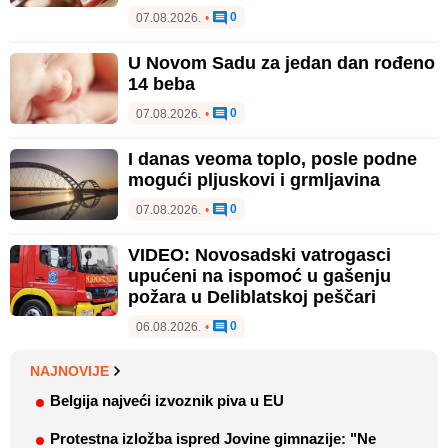
0
07.08.2026.
•
U Novom Sadu za jedan dan rođeno
14 beba
0
07.08.2026.
•
I danas veoma toplo, posle podne
mogući pljuskovi i grmljavina
0
07.08.2026.
•
VIDEO: Novosadski vatrogasci
upućeni na ispomoć u gašenju
požara u Deliblatskoj peščari
0
06.08.2026.
•
NAJNOVIJE
Belgija najveći izvoznik piva u EU
Protestna izložba ispred Jovine gimnazije: "Ne