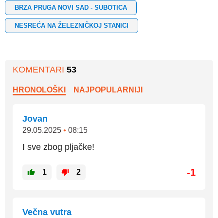
BRZA PRUGA NOVI SAD - SUBOTICA
NESREĆA NA ŽELEZNIČKOJ STANICI
KOMENTARI
53
HRONOLOŠKI
NAJPOPULARNIJI
Jovan
29.05.2025
•
08:15
I sve zbog pljačke!
-1
1
2
Večna vutra