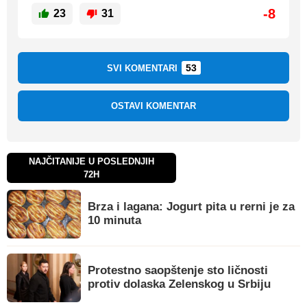
-8
23
31
53
SVI KOMENTARI
OSTAVI KOMENTAR
NAJČITANIJE U POSLEDNJIH
72H
Brza i lagana: Jogurt pita u rerni je za
10 minuta
Protestno saopštenje sto ličnosti
protiv dolaska Zelenskog u Srbiju