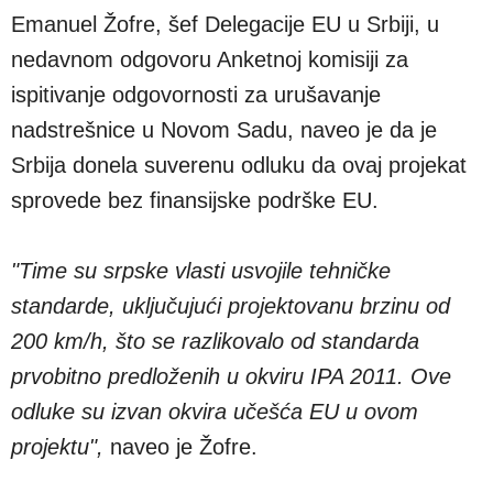
Emanuel Žofre, šef Delegacije EU u Srbiji, u
nedavnom odgovoru Anketnoj komisiji za
ispitivanje odgovornosti za urušavanje
nadstrešnice u Novom Sadu, naveo je da je
Srbija donela suverenu odluku da ovaj projekat
sprovede bez finansijske podrške EU.
"Time su srpske vlasti usvojile tehničke
standarde, uključujući projektovanu brzinu od
200 km/h, što se razlikovalo od standarda
prvobitno predloženih u okviru IPA 2011. Ove
odluke su izvan okvira učešća EU u ovom
projektu",
naveo je Žofre.