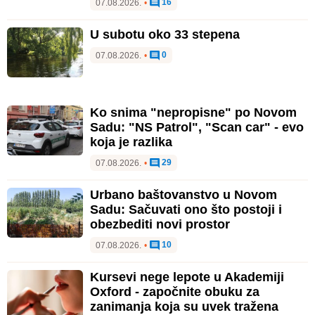
16
07.08.2026.
•
U subotu oko 33 stepena
0
07.08.2026.
•
Ko snima "nepropisne" po Novom
Sadu: "NS Patrol", "Scan car" - evo
koja je razlika
29
07.08.2026.
•
Urbano baštovanstvo u Novom
Sadu: Sačuvati ono što postoji i
obezbediti novi prostor
10
07.08.2026.
•
Kursevi nege lepote u Akademiji
Oxford - započnite obuku za
zanimanja koja su uvek tražena