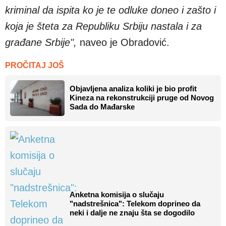
kriminal da ispita ko je te odluke doneo i zašto i
koja je šteta za Republiku Srbiju nastala i za
građane Srbije",
naveo je Obradović.
PROČITAJ JOŠ
Objavljena analiza koliki je bio profit
Kineza na rekonstrukciji pruge od Novog
Sada do Mađarske
Anketna komisija o slučaju
"nadstrešnica": Telekom doprineo da
neki i dalje ne znaju šta se dogodilo