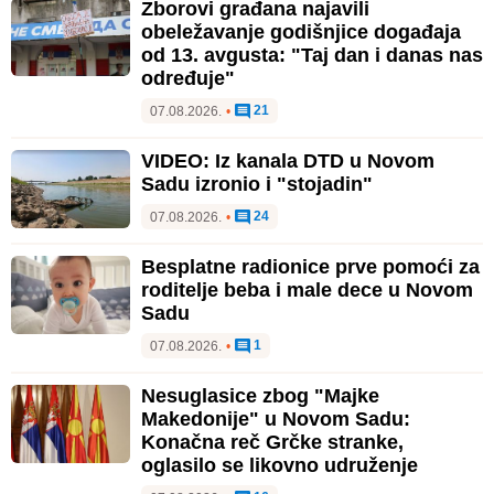
Zborovi građana najavili
obeležavanje godišnjice događaja
od 13. avgusta: "Taj dan i danas nas
određuje"
21
07.08.2026.
•
VIDEO: Iz kanala DTD u Novom
Sadu izronio i "stojadin"
24
07.08.2026.
•
Besplatne radionice prve pomoći za
roditelje beba i male dece u Novom
Sadu
1
07.08.2026.
•
Nesuglasice zbog "Majke
Makedonije" u Novom Sadu:
Konačna reč Grčke stranke,
oglasilo se likovno udruženje