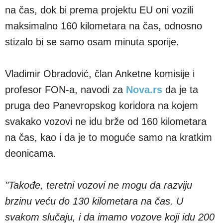
na čas, dok bi prema projektu EU oni vozili
maksimalno 160 kilometara na čas, odnosno
stizalo bi se samo osam minuta sporije.
Vladimir Obradović, član Anketne komisije i
profesor FON-a, navodi za
Nova.rs
da je ta
pruga deo Panevropskog koridora na kojem
svakako vozovi ne idu brže od 160 kilometara
na čas, kao i da je to moguće samo na kratkim
deonicama.
"Takođe, teretni vozovi ne mogu da razviju
brzinu veću do 130 kilometara na čas. U
svakom slučaju, i da imamo vozove koji idu 200