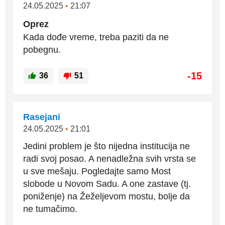
24.05.2025
•
21:07
Oprez
Kada dođe vreme, treba paziti da ne
pobegnu.
-15
36
51
Rasejani
24.05.2025
•
21:01
Jedini problem je što nijedna institucija ne
radi svoj posao. A nenadležna svih vrsta se
u sve mešaju. Pogledajte samo Most
slobode u Novom Sadu. A one zastave (tj.
poniženje) na Žeželjevom mostu, bolje da
ne tumačimo.