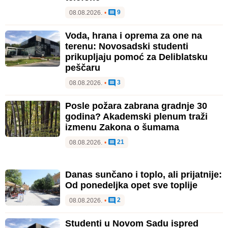
9
08.08.2026.
•
Voda, hrana i oprema za one na
terenu: Novosadski studenti
prikupljaju pomoć za Deliblatsku
peščaru
3
08.08.2026.
•
Posle požara zabrana gradnje 30
godina? Akademski plenum traži
izmenu Zakona o šumama
21
08.08.2026.
•
Danas sunčano i toplo, ali prijatnije:
Od ponedeljka opet sve toplije
2
08.08.2026.
•
Studenti u Novom Sadu ispred