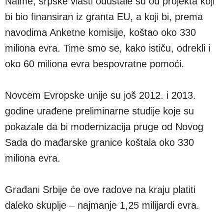
Naime, srpske vlasti odustale su od projekta koji
bi bio finansiran iz granta EU, a koji bi, prema
navodima Anketne komisije, koštao oko 330
miliona evra. Time smo se, kako ističu, odrekli i
oko 60 miliona evra bespovratne pomoći.
Novcem Evropske unije su još 2012. i 2013.
godine urađene preliminarne studije koje su
pokazale da bi modernizacija pruge od Novog
Sada do mađarske granice koštala oko 330
miliona evra.
Građani Srbije će ove radove na kraju platiti
daleko skuplje – najmanje 1,25 milijardi evra.