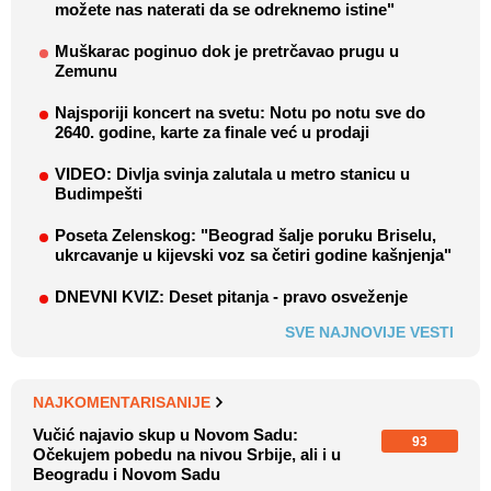
možete nas naterati da se odreknemo istine"
Muškarac poginuo dok je pretrčavao prugu u
Zemunu
Najsporiji koncert na svetu: Notu po notu sve do
2640. godine, karte za finale već u prodaji
VIDEO: Divlja svinja zalutala u metro stanicu u
Budimpešti
Poseta Zelenskog: "Beograd šalje poruku Briselu,
ukrcavanje u kijevski voz sa četiri godine kašnjenja"
DNEVNI KVIZ: Deset pitanja - pravo osveženje
SVE NAJNOVIJE VESTI
NAJKOMENTARISANIJE
Vučić najavio skup u Novom Sadu:
93
Očekujem pobedu na nivou Srbije, ali i u
Beogradu i Novom Sadu