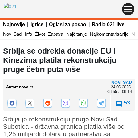
Najnovije
|
Igrice
|
Oglasi za posao
|
Radio 021 live
Novi Sad
Info
Život
Zabava
Najčitanije
Najkomentarisanije
Naj
Srbija se odrekla donacije EU i
Kinezima platila rekonstrukciju
pruge četiri puta više
NOVI SAD
Autor
:
nova.rs
24.05.2025.
08:55 > 09:14
53
Srbija je rekonstrukciju pruge Novi Sad -
Subotica - državna granica platila više od
1,25 milijardi dolara u partnerstvu sa