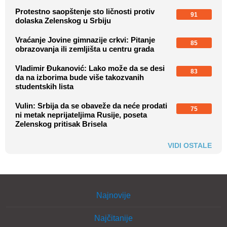
Protestno saopštenje sto ličnosti protiv
91
dolaska Zelenskog u Srbiju
Vraćanje Jovine gimnazije crkvi: Pitanje
85
obrazovanja ili zemljišta u centru grada
Vladimir Đukanović: Lako može da se desi
83
da na izborima bude više takozvanih
studentskih lista
Vulin: Srbija da se obaveže da neće prodati
75
ni metak neprijateljima Rusije, poseta
Zelenskog pritisak Brisela
VIDI OSTALE
Najnovije
Najčitanije