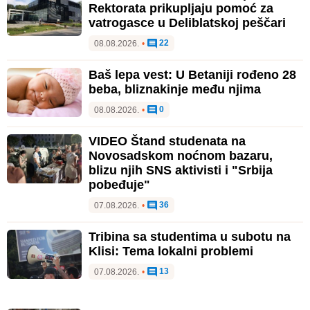
Rektorata prikupljaju pomoć za
vatrogasce u Deliblatskoj peščari
22
08.08.2026.
•
Baš lepa vest: U Betaniji rođeno 28
beba, bliznakinje među njima
0
08.08.2026.
•
VIDEO Štand studenata na
Novosadskom noćnom bazaru,
blizu njih SNS aktivisti i "Srbija
pobeđuje"
36
07.08.2026.
•
Tribina sa studentima u subotu na
Klisi: Tema lokalni problemi
13
07.08.2026.
•