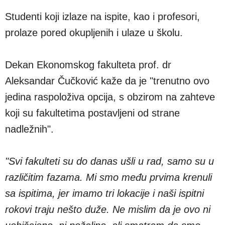
Studenti koji izlaze na ispite, kao i profesori,
prolaze pored okupljenih i ulaze u školu.
Dekan Ekonomskog fakulteta prof. dr
Aleksandar Čučković kaže da je "trenutno ovo
jedina raspoloživa opcija, s obzirom na zahteve
koji su fakultetima postavljeni od strane
nadležnih".
"Svi fakulteti su do danas ušli u rad, samo su u
različitim fazama. Mi smo među prvima krenuli
sa ispitima, jer imamo tri lokacije i naši ispitni
rokovi traju nešto duže. Ne mislim da je ovo ni