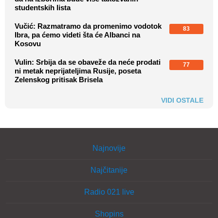
studentskih lista
Vučić: Razmatramo da promenimo vodotok
83
Ibra, pa ćemo videti šta će Albanci na
Kosovu
Vulin: Srbija da se obaveže da neće prodati
77
ni metak neprijateljima Rusije, poseta
Zelenskog pritisak Brisela
VIDI OSTALE
Najnovije
Najčitanije
Radio 021 live
Shopins