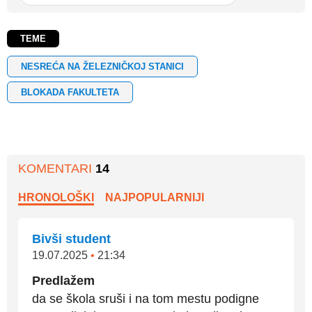
TEME
NESREĆA NA ŽELEZNIČKOJ STANICI
BLOKADA FAKULTETA
KOMENTARI
14
HRONOLOŠKI
NAJPOPULARNIJI
Bivši student
19.07.2025
•
21:34
Predlažem
da se škola sruši i na tom mestu podigne