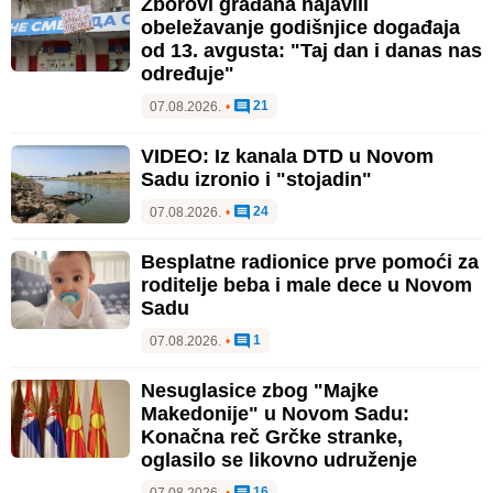
Zborovi građana najavili
obeležavanje godišnjice događaja
od 13. avgusta: "Taj dan i danas nas
određuje"
21
07.08.2026.
•
VIDEO: Iz kanala DTD u Novom
Sadu izronio i "stojadin"
24
07.08.2026.
•
Besplatne radionice prve pomoći za
roditelje beba i male dece u Novom
Sadu
1
07.08.2026.
•
Nesuglasice zbog "Majke
Makedonije" u Novom Sadu:
Konačna reč Grčke stranke,
oglasilo se likovno udruženje
16