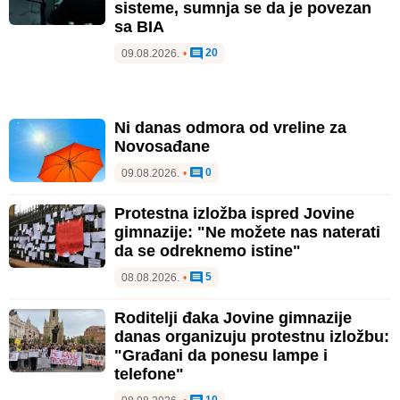
sisteme, sumnja se da je povezan
sa BIA
20
09.08.2026.
•
Ni danas odmora od vreline za
Novosađane
0
09.08.2026.
•
Protestna izložba ispred Jovine
gimnazije: "Ne možete nas naterati
da se odreknemo istine"
5
08.08.2026.
•
Roditelji đaka Jovine gimnazije
danas organizuju protestnu izložbu:
"Građani da ponesu lampe i
telefone"