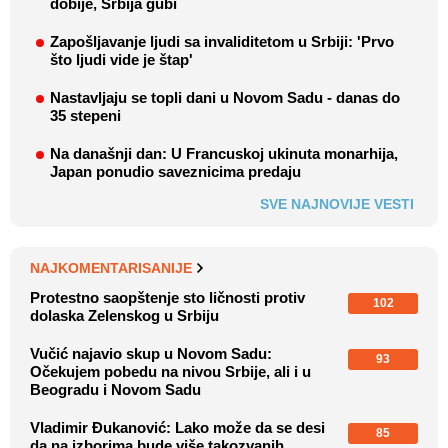
dobije, Srbija gubi
Zapošljavanje ljudi sa invaliditetom u Srbiji: 'Prvo
što ljudi vide je štap'
Nastavljaju se topli dani u Novom Sadu - danas do
35 stepeni
Na današnji dan: U Francuskoj ukinuta monarhija,
Japan ponudio saveznicima predaju
SVE NAJNOVIJE VESTI
NAJKOMENTARISANIJE
Protestno saopštenje sto ličnosti protiv
102
dolaska Zelenskog u Srbiju
Vučić najavio skup u Novom Sadu:
93
Očekujem pobedu na nivou Srbije, ali i u
Beogradu i Novom Sadu
Vladimir Đukanović: Lako može da se desi
85
da na izborima bude više takozvanih