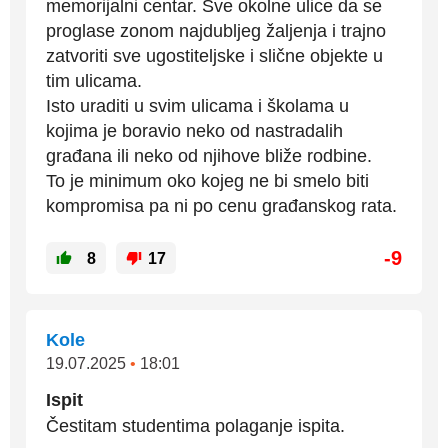
memorijalni centar. Sve okolne ulice da se
proglase zonom najdubljeg žaljenja i trajno
zatvoriti sve ugostiteljske i slične objekte u
tim ulicama.
Isto uraditi u svim ulicama i školama u
kojima je boravio neko od nastradalih
građana ili neko od njihove bliže rodbine.
To je minimum oko kojeg ne bi smelo biti
kompromisa pa ni po cenu građanskog rata.
-9
8
17
Kole
19.07.2025
•
18:01
Ispit
Čestitam studentima polaganje ispita.