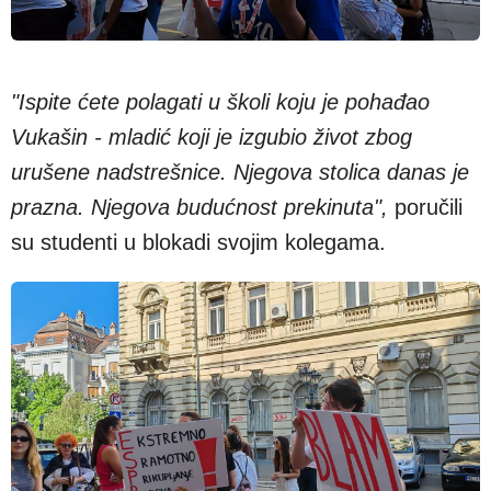
"Ispite ćete polagati u školi koju je pohađao
Vukašin - mladić koji je izgubio život zbog
urušene nadstrešnice. Njegova stolica danas je
prazna. Njegova budućnost prekinuta",
poručili
su studenti u blokadi svojim kolegama.