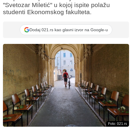
"Svetozar Miletić" u kojoj ispite polažu
studenti Ekonomskog fakulteta.
Dodaj 021.rs kao glavni izvor na Google-u
Foto: 021.rs