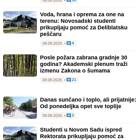
10
08.08.2026.
•
Voda, hrana i oprema za one na
terenu: Novosadski studenti
prikupljaju pomoć za Deliblatsku
peščaru
4
08.08.2026.
•
Posle požara zabrana gradnje 30
godina? Akademski plenum traži
izmenu Zakona o šumama
21
08.08.2026.
•
Danas sunčano i toplo, ali prijatnije:
Od ponedeljka opet sve toplije
2
08.08.2026.
•
Studenti u Novom Sadu ispred
Rektorata prikupljaju pomoć za