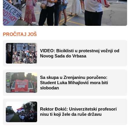
PROČITAJ JOŠ
VIDEO: Biciklisti u protestnoj vožnji od
Novog Sada do Vrbasa
Sa skupa u Zrenjaninu poručeno:
Student Luka Mihajlović mora biti
slobodan
Rektor Đokić: Univerzitetski profesori
nisu ti koji žele da ruše državu