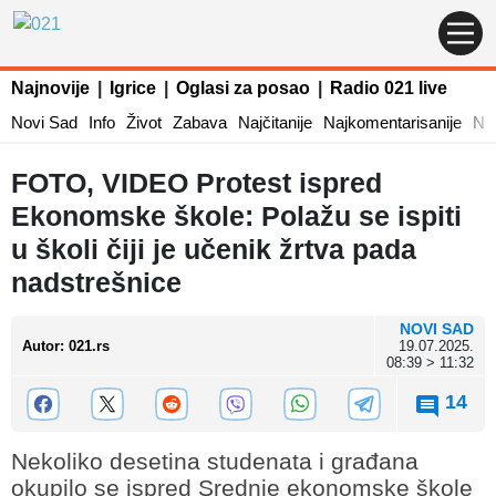
Najnovije
|
Igrice
|
Oglasi za posao
|
Radio 021 live
Novi Sad
Info
Život
Zabava
Najčitanije
Najkomentarisanije
Naj
FOTO, VIDEO Protest ispred
Ekonomske škole: Polažu se ispiti
u školi čiji je učenik žrtva pada
nadstrešnice
NOVI SAD
Autor
:
021.rs
19.07.2025.
08:39 > 11:32
14
Nekoliko desetina studenata i građana
okupilo se ispred Srednje ekonomske škole