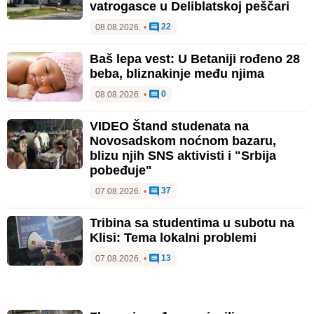
vatrogasce u Deliblatskoj peščari
22
08.08.2026.
•
Baš lepa vest: U Betaniji rođeno 28
beba, bliznakinje među njima
0
08.08.2026.
•
VIDEO Štand studenata na
Novosadskom noćnom bazaru,
blizu njih SNS aktivisti i "Srbija
pobeđuje"
37
07.08.2026.
•
Tribina sa studentima u subotu na
Klisi: Tema lokalni problemi
13
07.08.2026.
•