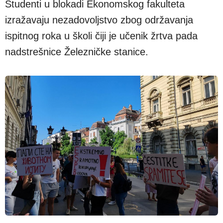
Studenti u blokadi Ekonomskog fakulteta
izražavaju nezadovoljstvo zbog održavanja
ispitnog roka u školi čiji je učenik žrtva pada
nadstrešnice Železničke stanice.