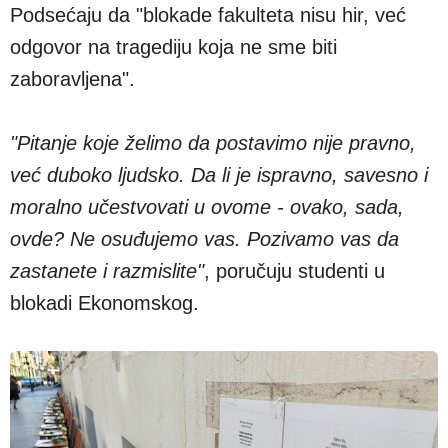
Podsećaju da "blokade fakulteta nisu hir, već
odgovor na tragediju koja ne sme biti
zaboravljena".
"Pitanje koje želimo da postavimo nije pravno,
već duboko ljudsko. Da li je ispravno, savesno i
moralno učestvovati u ovome - ovako, sada,
ovde? Ne osuđujemo vas. Pozivamo vas da
zastanete i razmislite"
, poručuju studenti u
blokadi Ekonomskog.