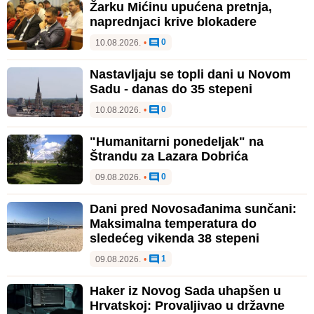
Žarku Mićinu upućena pretnja,
naprednjaci krive blokadere
0
10.08.2026.
•
Nastavljaju se topli dani u Novom
Sadu - danas do 35 stepeni
0
10.08.2026.
•
"Humanitarni ponedeljak" na
Štrandu za Lazara Dobrića
0
09.08.2026.
•
Dani pred Novosađanima sunčani:
Maksimalna temperatura do
sledećeg vikenda 38 stepeni
1
09.08.2026.
•
Haker iz Novog Sada uhapšen u
Hrvatskoj: Provaljivao u državne