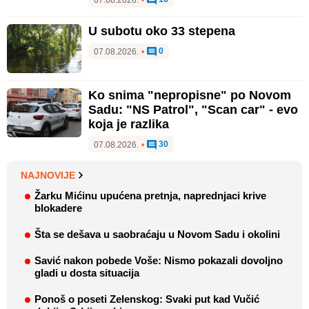
07.08.2026.
•
U subotu oko 33 stepena
0
07.08.2026.
•
Ko snima "nepropisne" po Novom
Sadu: "NS Patrol", "Scan car" - evo
koja je razlika
30
07.08.2026.
•
NAJNOVIJE
Žarku Mićinu upućena pretnja, naprednjaci krive
blokadere
Šta se dešava u saobraćaju u Novom Sadu i okolini
Savić nakon pobede Voše: Nismo pokazali dovoljno
gladi u dosta situacija
Ponoš o poseti Zelenskog: Svaki put kad Vučić