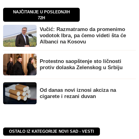
NAJČITANIJE U POSLEDNJIH
72H
Vučić: Razmatramo da promenimo
vodotok Ibra, pa ćemo videti šta će
Albanci na Kosovu
Protestno saopštenje sto ličnosti
protiv dolaska Zelenskog u Srbiju
Od danas novi iznosi akciza na
cigarete i rezani duvan
OSTALO IZ KATEGORIJE NOVI SAD - VESTI