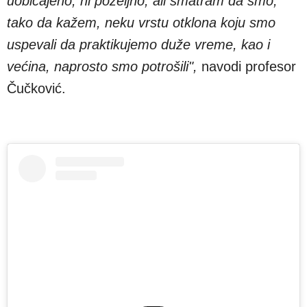
uobičajeno, ni poželjno, ali smatram da smo,
tako da kažem, neku vrstu otklona koju smo
uspevali da praktikujemo duže vreme, kao i
većina, naprosto smo potrošili",
navodi profesor
Čučković.