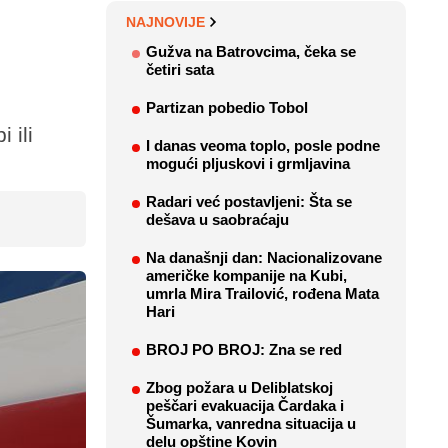
NAJNOVIJE
Gužva na Batrovcima, čeka se
četiri sata
Partizan pobedio Tobol
 ili
I danas veoma toplo, posle podne
mogući pljuskovi i grmljavina
Radari već postavljeni: Šta se
dešava u saobraćaju
Na današnji dan: Nacionalizovane
američke kompanije na Kubi,
umrla Mira Trailović, rođena Mata
Hari
BROJ PO BROJ: Zna se red
Zbog požara u Deliblatskoj
peščari evakuacija Čardaka i
Šumarka, vanredna situacija u
delu opštine Kovin