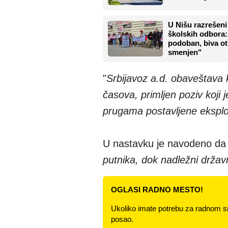
U Nišu razrešeni
školskih odbora:
podoban, biva ot
smenjen"
"
Srbijavoz a.d. obaveštava 
časova, primljen poziv koji
prugama postavljene ekspl
U nastavku je navodeno da 
putnika, dok nadležni držav
OGLASI RADNO MESTO!
Ukoliko imate potrebu za radnom s
posao.