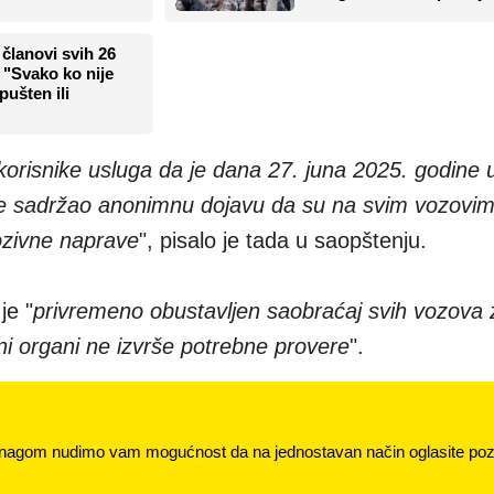
 članovi svih 26
 "Svako ko nije
pušten ili
korisnike usluga da je dana 27. juna 2025. godine 
 je sadržao anonimnu dojavu da su na svim vozovim
ozivne naprave
", pisalo je tada u saopštenju.
je "
privremeno obustavljen saobraćaj svih vozova 
ni organi ne izvrše potrebne provere
".
nagom nudimo vam mogućnost da na jednostavan način oglasite pozi