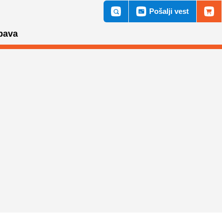
Pošalji vest
bava