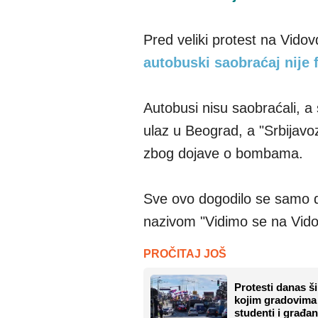
Pred veliki protest na Vidov
autobuski saobraćaj nije 
Autobusi nisu saobraćali, a 
ulaz u Beograd, a "Srbijavo
zbog dojave o bombama.
Sve ovo dogodilo se samo da
nazivom "Vidimo se na Vid
PROČITAJ JOŠ
Protesti danas š
kojim gradovima 
studenti i građan