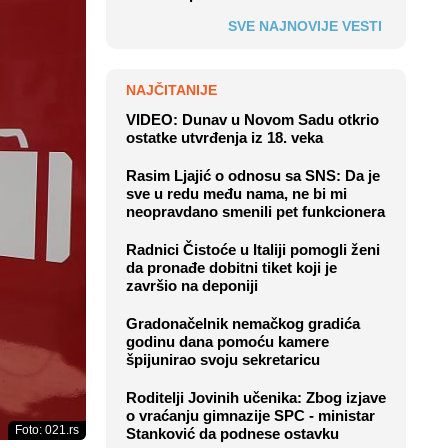
SVE NAJNOVIJE VESTI
NAJČITANIJE
VIDEO: Dunav u Novom Sadu otkrio
ostatke utvrđenja iz 18. veka
Rasim Ljajić o odnosu sa SNS: Da je
sve u redu među nama, ne bi mi
neopravdano smenili pet funkcionera
Radnici Čistoće u Italiji pomogli ženi
da pronađe dobitni tiket koji je
završio na deponiji
Gradonačelnik nemačkog gradića
godinu dana pomoću kamere
špijunirao svoju sekretaricu
Roditelji Jovinih učenika: Zbog izjave
o vraćanju gimnazije SPC - ministar
Foto: 021.rs
Stanković da podnese ostavku