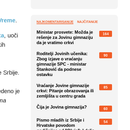
m
Vreme
.
NAJKOMENTARISANIJE
NAJČITANIJE
Ministar prosvete: Možda je
164
ta
, uoči
rešenje za Jovinu gimnaziju
da je vratimo crkvi
ih
Roditelji Jovinih učenika:
90
Zbog izjave o vraćanju
gimnazije SPC - ministar
Stanković da podnese
e Srbije.
ostavku
Vraćanje Jovine gimnazije
85
edeno je
crkvi: Pitanje obrazovanja ili
zemljišta u centru grada
ima
Čija je Jovina gimnazija?
60
Pismo mladih iz Srbije i
54
Hrvatske povodom