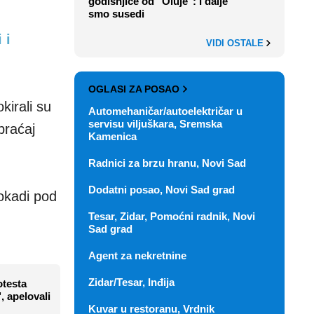
godišnjice od "Oluje": I dalje
smo susedi
 i
VIDI OSTALE
OGLASI ZA POSAO
kirali su
Automehaničar/autoelektričar u
servisu viljuškara, Sremska
braćaj
Kamenica
Radnici za brzu hranu, Novi Sad
Dodatni posao, Novi Sad grad
lokadi pod
Tesar, Zidar, Pomoćni radnik, Novi
Sad grad
Agent za nekretnine
Zidar/Tesar, Inđija
otesta
, apelovali
Kuvar u restoranu, Vrdnik