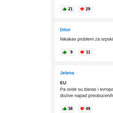
21
29
Ditor
Nikakav problem za srpski 
9
11
Jelena
EU
Pa ovde su danas i evropar
dozive napad preobucenih r
38
49