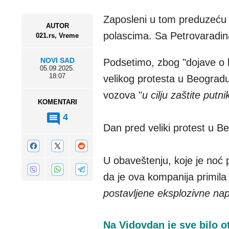
Zaposleni u tom preduzeću s
AUTOR
polascima. Sa Petrovaradin
021.rs, Vreme
NOVI SAD
Podsetimo, zbog "dojave o b
05.09.2025.
18:07
velikog protesta u Beograd
vozova "
u cilju zaštite put
KOMENTARI
4
Dan pred veliki protest u B
U obaveštenju, koje je noć 
da je ova kompanija primil
postavljene eksplozivne na
Na Vidovdan je sve bilo 