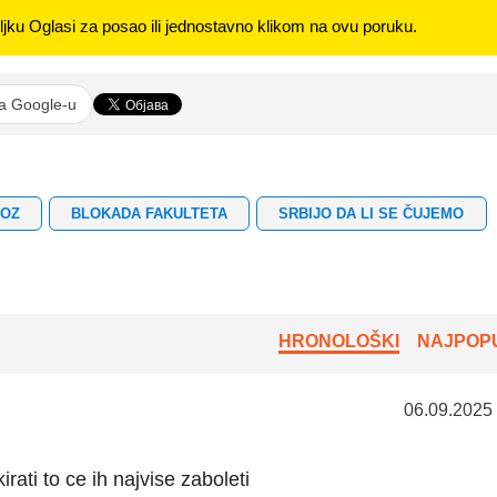
jku Oglasi za posao ili jednostavno klikom na ovu poruku.
na Google-u
VOZ
BLOKADA FAKULTETA
SRBIJO DA LI SE ČUJEMO
HRONOLOŠKI
NAJPOPU
06.09.2025
rati to ce ih najvise zaboleti