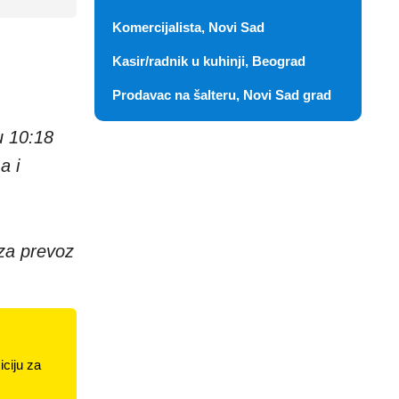
Komercijalista, Novi Sad
Kasir/radnik u kuhinji, Beograd
Prodavac na šalteru, Novi Sad grad
u 10:18
a i
za prevoz
ciju za