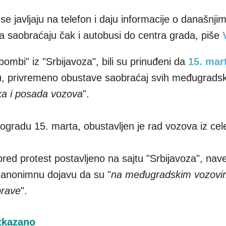
e javljaju na telefon i daju informacije o današnji
a saobraćaju čak i autobusi do centra grada, piše
ombi" iz "Srbijavoza", bili su prinuđeni da
15. mar
u, privremeno obustave saobraćaj svih međugradsk
nika i posada vozova
".
eogradu 15. marta, obustavljen je rad vozova iz cel
pred protest postavljeno na sajtu "Srbijavoza", nav
a anonimnu dojavu da su "
na međugradskim vozov
prave
".
otkazano