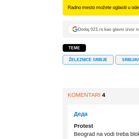
Radno mesto možete oglasiti u odel
Dodaj 021.rs kao glavni izvor 
TEME
ŽELEZNICE SRBIJE
SRBIJA
KOMENTARI
4
Деда
Protest
Beograd na vodi treba bloki