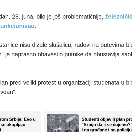
dan, 28. juna, bilo je još problematičnije,
železnički
funkcionisao
.
stanice nisu dizale slušalicu, radovi na putevima blo
z" je naprasno obavestio putnike da obustavlja sao
n pred veliki protest u organizaciji studenata u b
ovdan".
irom Srbije: Evo u
Studenti objavili plan pr
se okupljaju
"Srbijo da li se čujemo?"
i
i na građane i na policiju