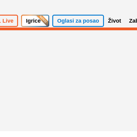
 Live
Igrice
Oglasi za posao
Život
Za