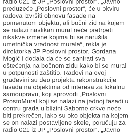
radio 021 iz JP „Poslovni prostor“. „Javno
preduzeće „Poslovni prostor“, će u okviru
radova izvršiti obnovu fasade na
pomenutom objektu, ali bočni zid na kojem
se nalazi naslikan mural neće pretrpeti
nikakve izmene kojima bi se narušila
umetnička vrednost murala“, rekla je
direktorka JP Poslovni prostor, Gordana
Mogić i dodala da će se sanirati sva
oštećenja na bočnom zidu kako bi se mural
u potpunosti zaštitio. Radovi na ovoj
građevini su deo projekta rekonstrukcije
fasada na objektima od interesa za lokalnu
samoupravu, koji sprovodi „Poslovni
ProstoMural koji se nalazi na jednoj fasadi u
centru grada u blizini Saborne crkve neće
biti prekrečen, iako su oko objekta na kojem
se on nalazi postavljene skele, poručuju za
radio 021 iz JP „Poslovni prostor“. „Javno