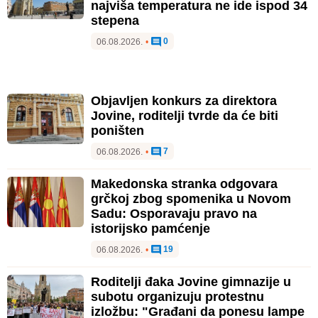
najviša temperatura ne ide ispod 34
stepena
0
06.08.2026.
•
Objavljen konkurs za direktora
Jovine, roditelji tvrde da će biti
poništen
7
06.08.2026.
•
Makedonska stranka odgovara
grčkoj zbog spomenika u Novom
Sadu: Osporavaju pravo na
istorijsko pamćenje
19
06.08.2026.
•
Roditelji đaka Jovine gimnazije u
subotu organizuju protestnu
izložbu: "Građani da ponesu lampe