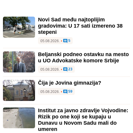
Novi Sad među najtoplijim
gradovima: U 17 sati izmereno 38
stepeni
5
05.08.2026.
•
Beljanski podneo ostavku na mesto
u UO Advokatske komore Srbije
23
05.08.2026.
•
Čija je Jovina gimnazija?
59
05.08.2026.
•
Institut za javno zdravlje Vojvodine:
Rizik po one koji se kupaju u
Dunavu u Novom Sadu mali do
umeren