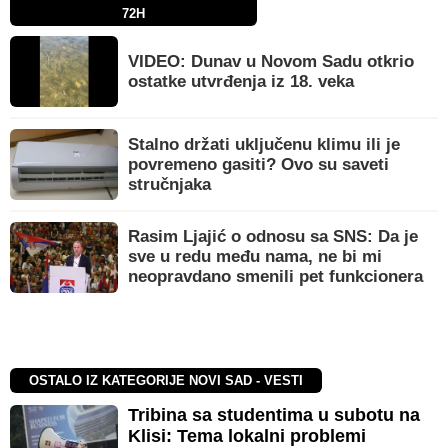
72H
VIDEO: Dunav u Novom Sadu otkrio
ostatke utvrđenja iz 18. veka
Stalno držati uključenu klimu ili je
povremeno gasiti? Ovo su saveti
stručnjaka
Rasim Ljajić o odnosu sa SNS: Da je
sve u redu među nama, ne bi mi
neopravdano smenili pet funkcionera
OSTALO IZ KATEGORIJE NOVI SAD - VESTI
Tribina sa studentima u subotu na
Klisi: Tema lokalni problemi