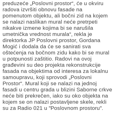
preduzeće „Poslovni prostor“, će u okviru
radova izvršiti obnovu fasade na
pomenutom objektu, ali bočni zid na kojem
se nalazi naslikan mural neće pretrpeti
nikakve izmene kojima bi se narušila
umetnička vrednost murala“, rekla je
direktorka JP Poslovni prostor, Gordana
Mogić i dodala da će se sanirati sva
oštećenja na bočnom zidu kako bi se mural
u potpunosti zaštitio. Radovi na ovoj
građevini su deo projekta rekonstrukcije
fasada na objektima od interesa za lokalnu
samoupravu, koji sprovodi „Poslovni
Prostor“. Mural koji se nalazi na jednoj
fasadi u centru grada u blizini Saborne crkve
neće biti prekrečen, iako su oko objekta na
kojem se on nalazi postavljene skele, rekli
su za Radio 021 u "Poslovnom prostoru".