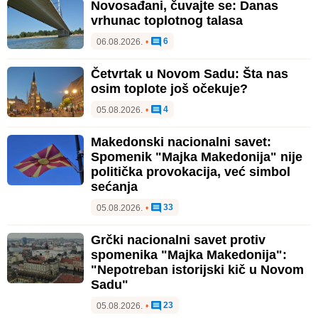
Novosađani, čuvajte se: Danas
vrhunac toplotnog talasa
6
06.08.2026.
•
Četvrtak u Novom Sadu: Šta nas
osim toplote još očekuje?
4
05.08.2026.
•
Makedonski nacionalni savet:
Spomenik "Majka Makedonija" nije
politička provokacija, već simbol
sećanja
33
05.08.2026.
•
Grčki nacionalni savet protiv
spomenika "Majka Makedonija":
"Nepotreban istorijski kič u Novom
Sadu"
23
05.08.2026.
•