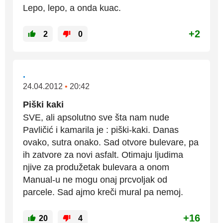
Lepo, lepo, a onda kuac.
+2
2
0
.
24.04.2012
•
20:42
Piški kaki
SVE, ali apsolutno sve šta nam nude
Pavličić i kamarila je : piški-kaki. Danas
ovako, sutra onako. Sad otvore bulevare, pa
ih zatvore za novi asfalt. Otimaju ljudima
njive za produžetak bulevara a onom
Manual-u ne mogu onaj prcvoljak od
parcele. Sad ajmo kreči mural pa nemoj.
+16
20
4