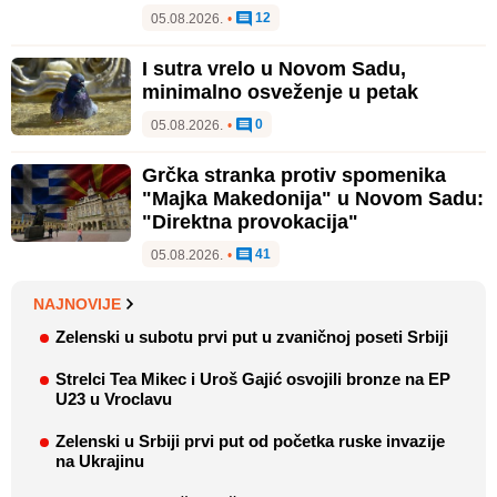
12
05.08.2026.
•
I sutra vrelo u Novom Sadu,
minimalno osveženje u petak
0
05.08.2026.
•
Grčka stranka protiv spomenika
"Majka Makedonija" u Novom Sadu:
"Direktna provokacija"
41
05.08.2026.
•
NAJNOVIJE
Zelenski u subotu prvi put u zvaničnoj poseti Srbiji
Strelci Tea Mikec i Uroš Gajić osvojili bronze na EP
U23 u Vroclavu
Zelenski u Srbiji prvi put od početka ruske invazije
na Ukrajinu