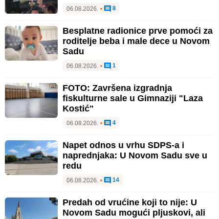
8
06.08.2026.
•
Besplatne radionice prve pomoći za
roditelje beba i male dece u Novom
Sadu
1
06.08.2026.
•
FOTO: Završena izgradnja
fiskulturne sale u Gimnaziji "Laza
Kostić"
4
06.08.2026.
•
Napet odnos u vrhu SDPS-a i
naprednjaka: U Novom Sadu sve u
redu
14
06.08.2026.
•
Predah od vrućine koji to nije: U
Novom Sadu mogući pljuskovi, ali