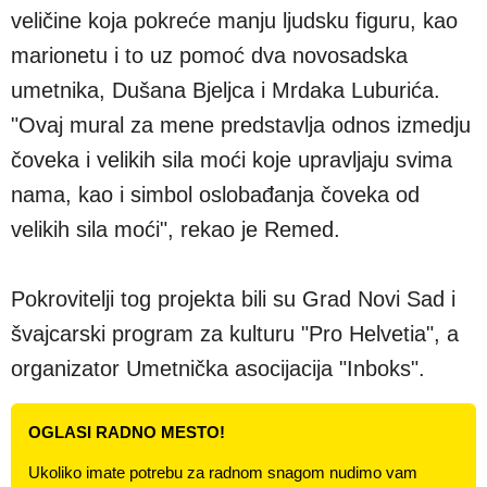
veličine koja pokreće manju ljudsku figuru, kao
marionetu i to uz pomoć dva novosadska
umetnika, Dušana Bjeljca i Mrdaka Luburića.
"Ovaj mural za mene predstavlja odnos izmedju
čoveka i velikih sila moći koje upravljaju svima
nama, kao i simbol oslobađanja čoveka od
velikih sila moći", rekao je Remed.
Pokrovitelji tog projekta bili su Grad Novi Sad i
švajcarski program za kulturu "Pro Helvetia", a
organizator Umetnička asocijacija "Inboks".
OGLASI RADNO MESTO!
Ukoliko imate potrebu za radnom snagom nudimo vam