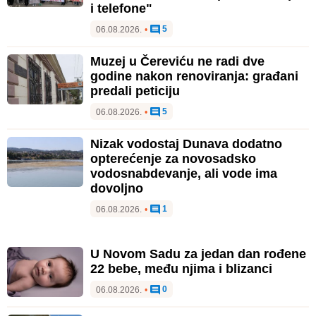
i telefone"
5
06.08.2026.
•
Muzej u Čereviću ne radi dve
godine nakon renoviranja: građani
predali peticiju
5
06.08.2026.
•
Nizak vodostaj Dunava dodatno
opterećenje za novosadsko
vodosnabdevanje, ali vode ima
dovoljno
1
06.08.2026.
•
U Novom Sadu za jedan dan rođene
22 bebe, među njima i blizanci
0
06.08.2026.
•