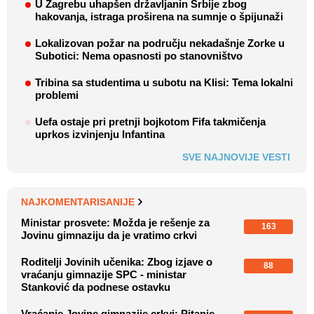
U Zagrebu uhapšen državljanin Srbije zbog
hakovanja, istraga proširena na sumnje o špijunaži
Lokalizovan požar na području nekadašnje Zorke u
Subotici: Nema opasnosti po stanovništvo
Tribina sa studentima u subotu na Klisi: Tema lokalni
problemi
Uefa ostaje pri pretnji bojkotom Fifa takmičenja
uprkos izvinjenju Infantina
SVE NAJNOVIJE VESTI
NAJKOMENTARISANIJE
Ministar prosvete: Možda je rešenje za
163
Jovinu gimnaziju da je vratimo crkvi
Roditelji Jovinih učenika: Zbog izjave o
88
vraćanju gimnazije SPC - ministar
Stanković da podnese ostavku
Vraćanje Jovine gimnazije crkvi: Pitanje