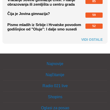
85
obrazovanja ili zemljišta u centru grada
Čija je Jovina gimnazija?
59
Pismo mladih iz Srbije i Hrvatske povodom
52
godišnjice od "Oluje": I dalje smo susedi
VIDI OSTALE
Najnovije
Najčitanije
Radio 021 live
Shopins
Oglasi za posao