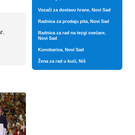
Vozači za dostavu hrane, Novi Sad
Radnica za prodaju pita, Novi Sad
r.
Radnica za rad na tezgi cvećare,
Novi Sad
Konobarica, Novi Sad
Žena za rad u kući, Niš