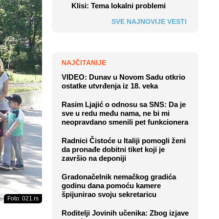
Klisi: Tema lokalni problemi
SVE NAJNOVIJE VESTI
NAJČITANIJE
VIDEO: Dunav u Novom Sadu otkrio
ostatke utvrđenja iz 18. veka
Rasim Ljajić o odnosu sa SNS: Da je
sve u redu među nama, ne bi mi
neopravdano smenili pet funkcionera
Radnici Čistoće u Italiji pomogli ženi
da pronađe dobitni tiket koji je
završio na deponiji
Gradonačelnik nemačkog gradića
godinu dana pomoću kamere
špijunirao svoju sekretaricu
Foto: 021.rs
Roditelji Jovinih učenika: Zbog izjave