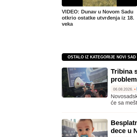
VIDEO: Dunav u Novom Sadu
otkrio ostatke utvrđenja iz 18.
veka
OSTALO IZ KATEGORIJE NOVI SAD 
Tribina 
problem
06.08.2026.
•
Novosadski
će sa mešt
Besplatn
dece u 