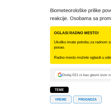
Biometeorološke prilike po
reakcije. Osobama sa prome
OGLASI RADNO MESTO!
Ukoliko imate potrebu za radnom s
posao.
Radno mesto možete oglasiti u odel
Dodaj 021.rs kao glavni izvor 
TEME
VREME
PROGNOZA