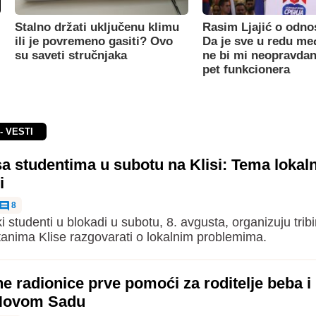
Stalno držati uključenu klimu
Rasim Ljajić o odno
ili je povremeno gasiti? Ovo
Da je sve u redu m
su saveti stručnjaka
ne bi mi neopravdan
pet funkcionera
- VESTI
sa studentima u subotu na Klisi: Tema lokaln
i
8
 studenti u blokadi u subotu, 8. avgusta, organizuju tribi
anima Klise razgovarati o lokalnim problemima.
e radionice prve pomoći za roditelje beba i
Novom Sadu