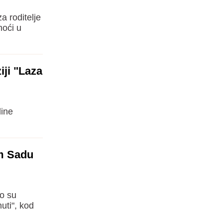
a roditelje
moći u
iji "Laza
dine
m Sadu
ko su
uti", kod