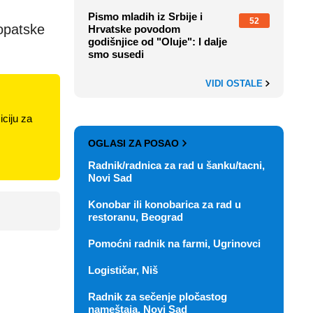
Pismo mladih iz Srbije i
52
opatske
Hrvatske povodom
godišnjice od "Oluje": I dalje
smo susedi
VIDI OSTALE
ciju za
OGLASI ZA POSAO
Radnik/radnica za rad u šanku/tacni,
Novi Sad
Konobar ili konobarica za rad u
restoranu, Beograd
Pomoćni radnik na farmi, Ugrinovci
Logističar, Niš
Radnik za sečenje pločastog
nameštaja, Novi Sad