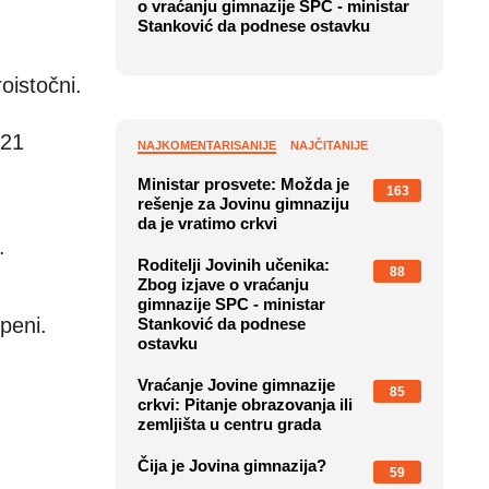
o vraćanju gimnazije SPC - ministar
Stanković da podnese ostavku
oistočni.
 21
NAJKOMENTARISANIJE
NAJČITANIJE
Ministar prosvete: Možda je
163
rešenje za Jovinu gimnaziju
da je vratimo crkvi
.
Roditelji Jovinih učenika:
88
Zbog izjave o vraćanju
gimnazije SPC - ministar
peni.
Stanković da podnese
ostavku
Vraćanje Jovine gimnazije
85
crkvi: Pitanje obrazovanja ili
zemljišta u centru grada
Čija je Jovina gimnazija?
59