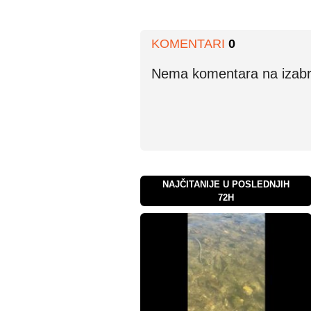
KOMENTARI
0
Nema komentara na izabran
NAJČITANIJE U POSLEDNJIH
72H