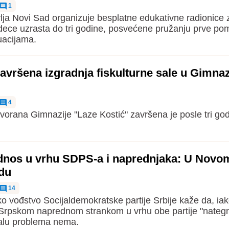
1
ja Novi Sad organizuje besplatne edukativne radionice z
 dece uzrasta do tri godine, posvećene pružanju prve po
tuacijama.
vršena izgradnja fiskulturne sale u Gimnaz
4
vorana Gimnazije "Laze Kostić" završena je posle tri go
dnos u vrhu SDPS-a i naprednjaka: U Novo
edu
14
 vođstvo Socijaldemokratske partije Srbije kaže da, ia
Srpskom naprednom strankom u vrhu obe partije "nategn
kalu problema nema.