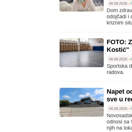
06.08.2026.
•
Dom zdravl
odojčadi i
kriznim si
FOTO: Za
Kostić"
06.08.2026.
•
Sportska d
radova.
Napet o
sve u r
06.08.2026.
•
Novosadsko
odnosi sa 
njih na lo