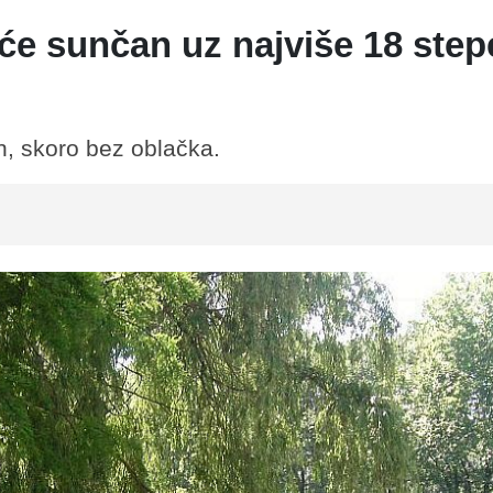
e sunčan uz najviše 18 stepe
n, skoro bez oblačka.