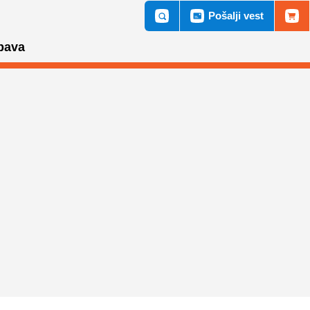
Pošalji vest
bava