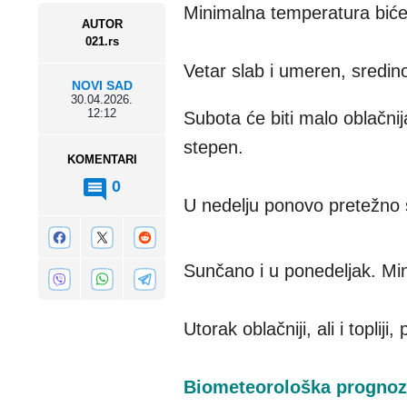
Minimalna temperatura biće
AUTOR
021.rs
Vetar slab i umeren, sredin
NOVI SAD
30.04.2026.
12:12
Subota će biti malo oblačnija
stepen.
KOMENTARI
0
U nedelju ponovo pretežno 
Sunčano i u ponedeljak. Min
Utorak oblačniji, ali i topli
Biometeorološka prognoza