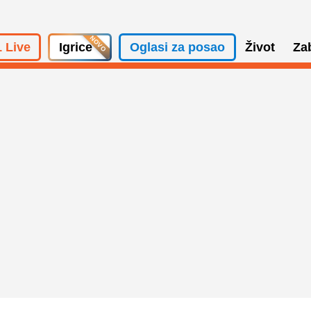
 Live
Igrice
Oglasi za posao
Život
Za