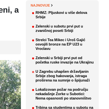
NAJNOVIJE
ni, a
RHMZ: Pljuskovi u više delova
Srbije
Zelenski u subotu prvi put u
zvaničnoj poseti Srbiji
Strelci Tea Mikec i Uroš Gajić
osvojili bronze na EP U23 u
Vroclavu
Zelenski u Srbiji prvi put od
početka ruske invazije na Ukrajinu
U Zagrebu uhapšen državljanin
Srbije zbog hakovanja, istraga
proširena na sumnje o špijunaži
Lokalizovan požar na području
nekadašnje Zorke u Subotici:
Nema opasnosti po stanovništvo
Tribina sa studentima u subotu na