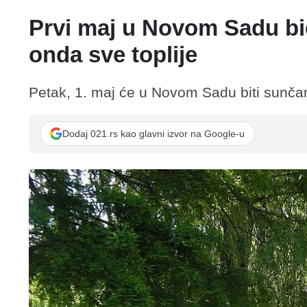
Prvi maj u Novom Sadu bić
onda sve toplije
Petak, 1. maj će u Novom Sadu biti sunča
Dodaj 021.rs kao glavni izvor na Google-u