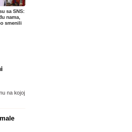
su sa SNS:
eđu nama,
o smenili
i
nu na kojoj
 male