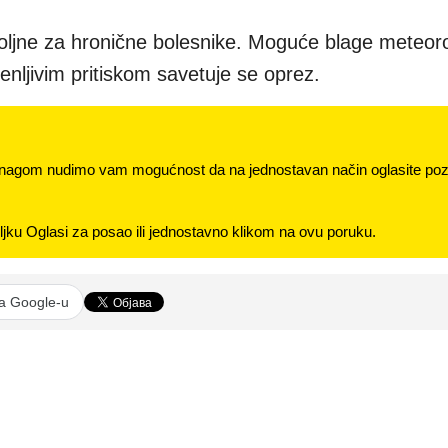
voljne za hronične bolesnike. Moguće blage meteor
nljivim pritiskom savetuje se oprez.
nagom nudimo vam mogućnost da na jednostavan način oglasite pozi
jku Oglasi za posao ili jednostavno klikom na ovu poruku.
na Google-u