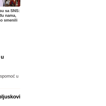
su sa SNS:
eđu nama,
o smenili
 u
 ispomoć u
pljuskovi