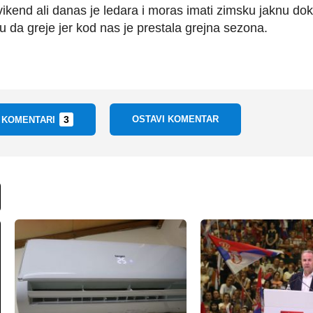
ikend ali danas je ledara i moras imati zimsku jaknu dok
mu da greje jer kod nas je prestala grejna sezona.
3
OSTAVI KOMENTAR
I KOMENTARI