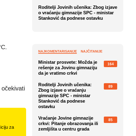
Roditelji Jovinih učenika: Zbog izjave
o vraćanju gimnazije SPC - ministar
Stanković da podnese ostavku
NAJKOMENTARISANIJE
NAJČITANIJE
°C.
Ministar prosvete: Možda je
164
rešenje za Jovinu gimnaziju
da je vratimo crkvi
Roditelji Jovinih učenika:
89
Zbog izjave o vraćanju
gimnazije SPC - ministar
 očekivati
Stanković da podnese
ostavku
Vraćanje Jovine gimnazije
85
crkvi: Pitanje obrazovanja ili
zemljišta u centru grada
ciju za
Čija je Jovina gimnazija?
60