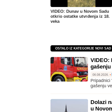
VIDEO: Dunav u Novom Sadu
otkrio ostatke utvrđenja iz 18.
veka
OSTALO IZ KATEGORIJE NOVI SAD 
VIDEO: 
gašenju 
06.08.2026.
•
Pripadnici
gašenju ve
Dolazi n
u Novo