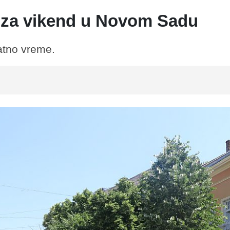
 za vikend u Novom Sadu
atno vreme.