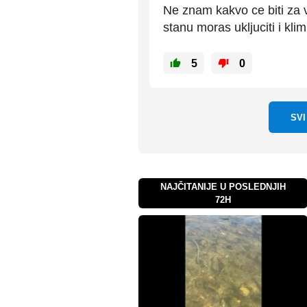
Ne znam kakvo ce biti za v
stanu moras ukljuciti i kli
5
0
SV
NAJČITANIJE U POSLEDNJIH
72H