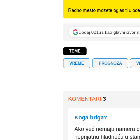
Radno mesto možete oglasiti u odel
Dodaj 021.rs kao glavni izvor 
TEME
VREME
PROGNOZA
V
KOMENTARI
3
Koga briga?
Ako već nemaju nameru da 
neprijatnu hladnoću u sta