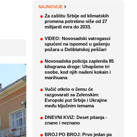
NAJNOVIJE
Za zaštitu Srbije od klimatskih
promena potrebno više od 27
milijardi evra do 2033.
VIDEO: Novosadski vatrogasci
upućeni na ispomoć u gašenju
požara u Deliblatskoj peščari
Novosadska policija zaplenila 85
kilograma droge: Uhapšene tri
osobe, kod njih nađeni kokain i
marihuana
Vučić otkrio o čemu će
razgovarati sa Zelenskim:
Evropski put Srbije i Ukrajine
među ključnim temama
DNEVNI KVIZ: Deset pitanja -
znano i neznano
BROJ PO BROJ: Prvo jedan pa