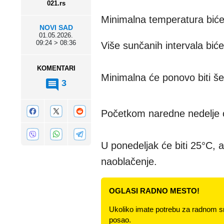
021.rs
Minimalna temperatura biće
NOVI SAD
01.05.2026.
09:24 > 08:36
Više sunčanih intervala biće 
KOMENTARI
Minimalna će ponovo biti še
3
Početkom naredne nedelje o
U ponedeljak će biti 25°C, 
naoblačenje.
OGLASI RADNO MESTO!
Ukoliko imate potrebu za radnom s
posao.