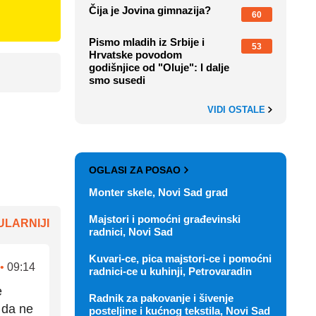
Pismo mladih iz Srbije i
53
Hrvatske povodom
godišnjice od "Oluje": I dalje
smo susedi
VIDI OSTALE
OGLASI ZA POSAO
Monter skele, Novi Sad grad
Majstori i pomoćni građevinski
radnici, Novi Sad
Kuvari-ce, pica majstori-ce i pomoćni
LARNIJI
radnici-ce u kuhinji, Petrovaradin
Radnik za pakovanje i šivenje
•
09:14
posteljine i kućnog tekstila, Novi Sad
e
Majstori/pomoćnici za rad sa ALU i
 da ne
PVC stolarijom, Novi Sad i Beograd