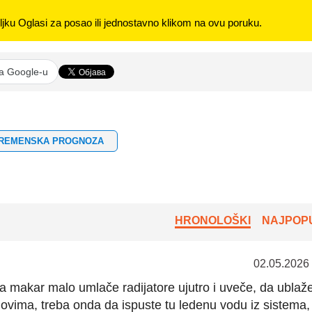
jku Oglasi za posao ili jednostavno klikom na ovu poruku.
na Google-u
REMENSKA PROGNOZA
HRONOLOŠKI
NAJPOPU
02.05.2026
makar malo umlače radijatore ujutro i uveče, da ublaž
novima, treba onda da ispuste tu ledenu vodu iz sistema,