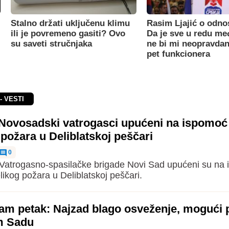
Stalno držati uključenu klimu
Rasim Ljajić o odno
ili je povremeno gasiti? Ovo
Da je sve u redu m
su saveti stručnjaka
ne bi mi neopravdan
pet funkcionera
- VESTI
Novosadski vatrogasci upućeni na ispomoć
požara u Deliblatskoj peščari
0
 Vatrogasno-spasilačke brigade Novi Sad upućeni su na
likog požara u Deliblatskoj peščari.
am petak: Najzad blago osveženje, mogući 
m Sadu