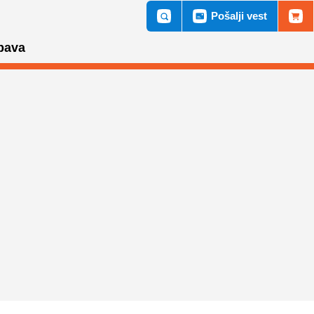
Pošalji vest
bava