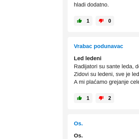
hladi dodatno.
1
0
Vrabac podunavac
Led ledeni
Radijatori su sante leda,
Zidovi su ledeni, sve je le
A mi plaćamo grejanje cel
1
2
Os.
Os.