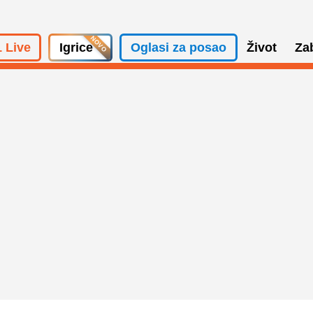
 Live
Igrice
Oglasi za posao
Život
Za