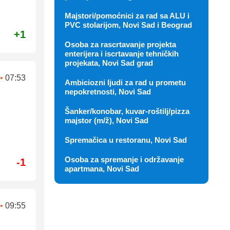
Osoba za rascrtavanje projekta
enterijera i iscrtavanje tehničkih
+1
projekata, Novi Sad grad
Ambiciozni ljudi za rad u prometu
nepokretnosti, Novi Sad
•
07:53
Šanker/konobar, kuvar-roštilj/pizza
majstor (m/ž), Novi Sad
Spremačica u restoranu, Novi Sad
Osoba za spremanje i održavanje
apartmana, Novi Sad
-1
•
09:55