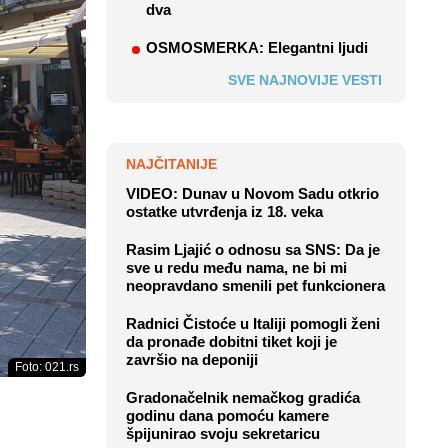
dva
OSMOSMERKA: Elegantni ljudi
SVE NAJNOVIJE VESTI
NAJČITANIJE
VIDEO: Dunav u Novom Sadu otkrio
ostatke utvrđenja iz 18. veka
Rasim Ljajić o odnosu sa SNS: Da je
sve u redu među nama, ne bi mi
neopravdano smenili pet funkcionera
Radnici Čistoće u Italiji pomogli ženi
da pronađe dobitni tiket koji je
završio na deponiji
Foto: 021.rs
Gradonačelnik nemačkog gradića
godinu dana pomoću kamere
špijunirao svoju sekretaricu