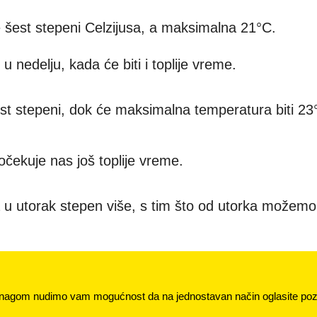
 šest stepeni Celzijusa, a maksimalna 21°C.
u nedelju, kada će biti i toplije vreme.
st stepeni, dok će maksimalna temperatura biti 23
čekuje nas još toplije vreme.
a u utorak stepen više, s tim što od utorka možemo
nagom nudimo vam mogućnost da na jednostavan način oglasite pozi