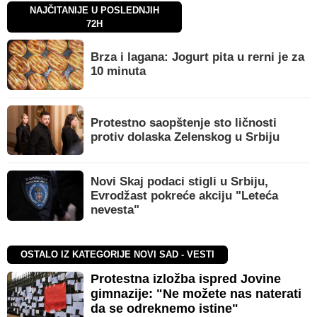
NAJČITANIJE U POSLEDNJIH
72H
Brza i lagana: Jogurt pita u rerni je za
10 minuta
Protestno saopštenje sto ličnosti
protiv dolaska Zelenskog u Srbiju
Novi Skaj podaci stigli u Srbiju,
Evrodžast pokreće akciju "Leteća
nevesta"
OSTALO IZ KATEGORIJE NOVI SAD - VESTI
Protestna izložba ispred Jovine
gimnazije: "Ne možete nas naterati
da se odreknemo istine"