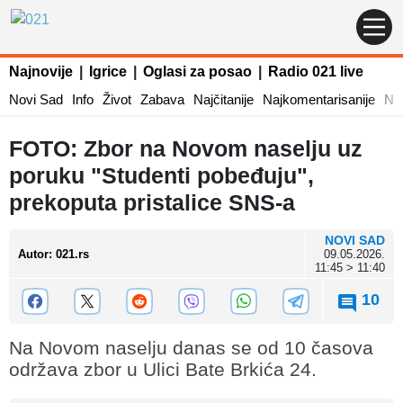
Najnovije
|
Igrice
|
Oglasi za posao
|
Radio 021 live
Novi Sad
Info
Život
Zabava
Najčitanije
Najkomentarisanije
Naj
FOTO: Zbor na Novom naselju uz
poruku "Studenti pobeđuju",
prekoputa pristalice SNS-a
NOVI SAD
Autor
:
021.rs
09.05.2026.
11:45 > 11:40
10
Na Novom naselju danas se od 10 časova
održava zbor u Ulici Bate Brkića 24.