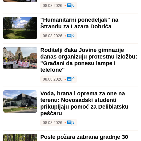
0
08.08.2026.
•
"Humanitarni ponedeljak" na
Štrandu za Lazara Dobrića
0
08.08.2026.
•
Roditelji đaka Jovine gimnazije
danas organizuju protestnu izložbu:
"Građani da ponesu lampe i
telefone"
9
08.08.2026.
•
Voda, hrana i oprema za one na
terenu: Novosadski studenti
prikupljaju pomoć za Deliblatsku
peščaru
3
08.08.2026.
•
Posle požara zabrana gradnje 30