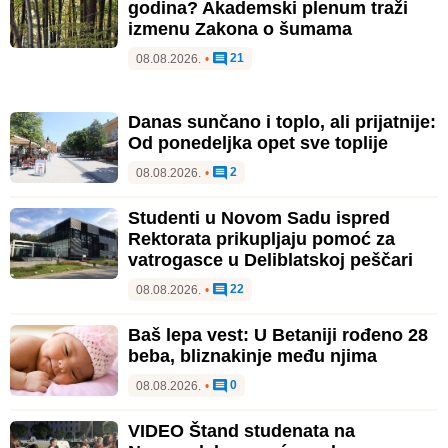
godina? Akademski plenum traži
izmenu Zakona o šumama
21
08.08.2026.
•
Danas sunčano i toplo, ali prijatnije:
Od ponedeljka opet sve toplije
2
08.08.2026.
•
Studenti u Novom Sadu ispred
Rektorata prikupljaju pomoć za
vatrogasce u Deliblatskoj peščari
22
08.08.2026.
•
Baš lepa vest: U Betaniji rođeno 28
beba, bliznakinje među njima
0
08.08.2026.
•
VIDEO Štand studenata na