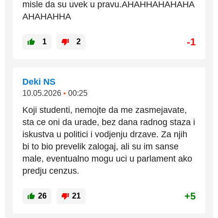
misle da su uvek u pravu.AHAHHAHAHAHA
AHAHAHHA
-1
1
2
Deki NS
10.05.2026
•
00:25
Koji studenti, nemojte da me zasmejavate,
sta ce oni da urade, bez dana radnog staza i
iskustva u politici i vodjenju drzave. Za njih
bi to bio prevelik zalogaj, ali su im sanse
male, eventualno mogu uci u parlament ako
predju cenzus.
+5
26
21