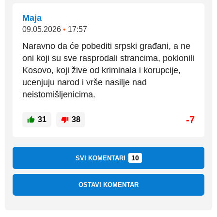
Maja
09.05.2026
•
17:57
Naravno da će pobediti srpski građani, a ne
oni koji su sve rasprodali strancima, poklonili
Kosovo, koji žive od kriminala i korupcije,
ucenjuju narod i vrše nasilje nad
neistomišljenicima.
-7
31
38
10
SVI KOMENTARI
OSTAVI KOMENTAR