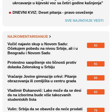
ukrcavanje u kijevski voz sa četiri godine kašnjenja"
DNEVNI KVIZ: Deset pitanja - pravo osveženje
SVE NAJNOVIJE VESTI
NAJKOMENTARISANIJE
Vučić najavio skup u Novom Sadu:
93
Očekujem pobedu na nivou Srbije, ali i u
Beogradu i Novom Sadu
Protestno saopštenje sto ličnosti protiv
91
dolaska Zelenskog u Srbiju
Vraćanje Jovine gimnazije crkvi: Pitanje
85
obrazovanja ili zemljišta u centru grada
Vladimir Đukanović: Lako može da se desi
83
da na izborima bude više takozvanih
studentskih lista
Vulin: Srbija da se obaveže da neće prodati
75