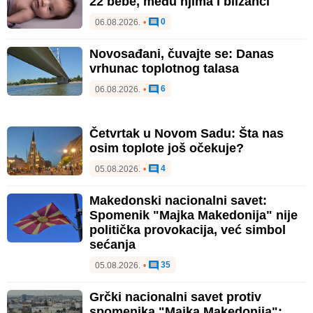
22 bebe, među njima i blizanci
0
06.08.2026.
•
Novosađani, čuvajte se: Danas
vrhunac toplotnog talasa
6
06.08.2026.
•
Četvrtak u Novom Sadu: Šta nas
osim toplote još očekuje?
4
05.08.2026.
•
Makedonski nacionalni savet:
Spomenik "Majka Makedonija" nije
politička provokacija, već simbol
sećanja
35
05.08.2026.
•
Grčki nacionalni savet protiv
spomenika "Majka Makedonija":