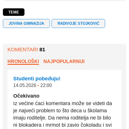
TEME
JOVINA GIMNAZIJA
RADIVOJE STOJKOVIĆ
KOMENTARI
81
HRONOLOŠKI
NAJPOPULARNIJI
Studenti pobeđuju!
14.05.2026
•
22:00
Očekivano
Iz većine ćaci komentara može se videti da
je najveći problem to što deca u školama
imaju roditelje. Da nema roditelja ne bi bilo
ni blokadera i mrmot bi zavio čokoladu i svi