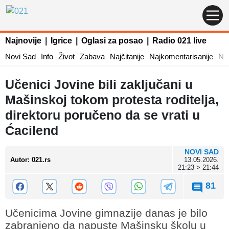
Najnovije
|
Igrice
|
Oglasi za posao
|
Radio 021 live
Novi Sad
Info
Život
Zabava
Najčitanije
Najkomentarisanije
Naj
Učenici Jovine bili zaključani u
Mašinskoj tokom protesta roditelja,
direktoru poručeno da se vrati u
Ćacilend
NOVI SAD
Autor
:
021.rs
13.05.2026.
21:23 > 21:44
81
Učenicima Jovine gimnazije danas je bilo
zabranjeno da napuste Mašinsku školu u