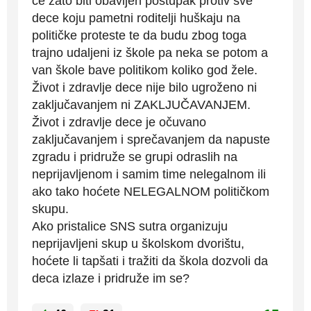
će zato biti obavljen postupak protiv sve
dece koju pametni roditelji huškaju na
političke proteste te da budu zbog toga
trajno udaljeni iz škole pa neka se potom a
van škole bave politikom koliko god žele.
Život i zdravlje dece nije bilo ugroženo ni
zaključavanjem ni ZAKLJUČAVANJEM.
Život i zdravlje dece je očuvano
zaključavanjem i sprečavanjem da napuste
zgradu i pridruže se grupi odraslih na
neprijavljenom i samim time nelegalnom ili
ako tako hoćete NELEGALNOM političkom
skupu.
Ako pristalice SNS sutra organizuju
neprijavljeni skup u školskom dvorištu,
hoćete li tapšati i tražiti da škola dozvoli da
deca izlaze i pridruže im se?