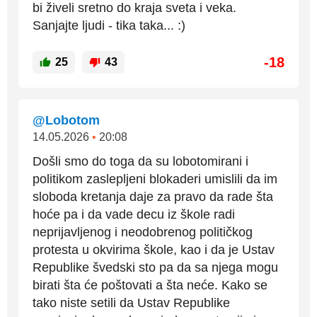
bi živeli sretno do kraja sveta i veka.
Sanjajte ljudi - tika taka... :)
-18
25
43
@Lobotom
14.05.2026
•
20:08
Došli smo do toga da su lobotomirani i
politikom zaslepljeni blokaderi umislili da im
sloboda kretanja daje za pravo da rade šta
hoće pa i da vade decu iz škole radi
neprijavljenog i neodobrenog političkog
protesta u okvirima škole, kao i da je Ustav
Republike švedski sto pa da sa njega mogu
birati šta će poštovati a šta neće. Kako se
tako niste setili da Ustav Republike