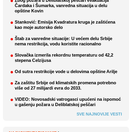
Zbog požara u Deliblatskoj peščari evakuacija
Čardaka i Šumarka, vanredna situacija u delu
opštine Kovin
Stanković: Emisija Kvadratura kruga je zaštićena
kao moje autorsko delo
Štab za vanredne situacije: U većem delu Srbije
nema restrikcija, vodu koristite racionalno
Slovačka izmerila rekordnu temperaturu od 42,2
stepena Celzijusa
Od sutra restrikcije vode u delovima opštine Arilje
Za zaštitu Srbije od klimatskih promena potrebno
više od 27 milijardi evra do 2033.
VIDEO: Novosadski vatrogasci upućeni na ispomoć
u gašenju požara u Deliblatskoj peščari
SVE NAJNOVIJE VESTI