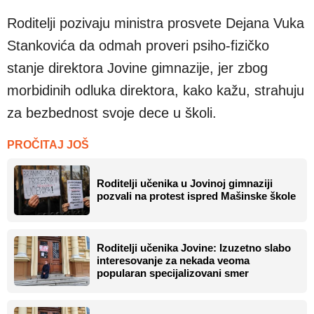
Roditelji pozivaju ministra prosvete Dejana Vuka
Stankovića da odmah proveri psiho-fizičko
stanje direktora Jovine gimnazije, jer zbog
morbidinih odluka direktora, kako kažu, strahuju
za bezbednost svoje dece u školi.
PROČITAJ JOŠ
Roditelji učenika u Jovinoj gimnaziji
pozvali na protest ispred Mašinske škole
Roditelji učenika Jovine: Izuzetno slabo
interesovanje za nekada veoma
popularan specijalizovani smer