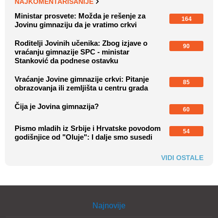
NAJKOMENTARISANIJE
Ministar prosvete: Možda je rešenje za
164
Jovinu gimnaziju da je vratimo crkvi
Roditelji Jovinih učenika: Zbog izjave o
90
vraćanju gimnazije SPC - ministar
Stanković da podnese ostavku
Vraćanje Jovine gimnazije crkvi: Pitanje
85
obrazovanja ili zemljišta u centru grada
Čija je Jovina gimnazija?
60
Pismo mladih iz Srbije i Hrvatske povodom
54
godišnjice od "Oluje": I dalje smo susedi
VIDI OSTALE
Najnovije