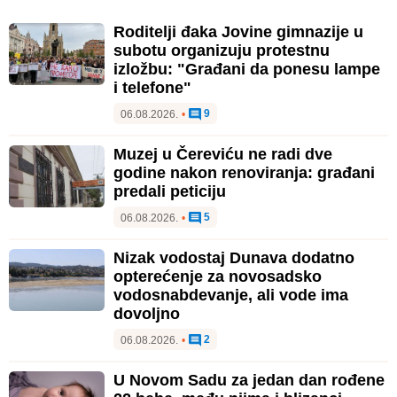
Roditelji đaka Jovine gimnazije u
subotu organizuju protestnu
izložbu: "Građani da ponesu lampe
i telefone"
9
06.08.2026.
•
Muzej u Čereviću ne radi dve
godine nakon renoviranja: građani
predali peticiju
5
06.08.2026.
•
Nizak vodostaj Dunava dodatno
opterećenje za novosadsko
vodosnabdevanje, ali vode ima
dovoljno
2
06.08.2026.
•
U Novom Sadu za jedan dan rođene