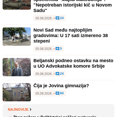
"Nepotreban istorijski kič u Novom
Sadu"
24
05.08.2026.
•
Novi Sad među najtoplijim
gradovima: U 17 sati izmereno 38
stepeni
5
05.08.2026.
•
Beljanski podneo ostavku na mesto
u UO Advokatske komore Srbije
24
05.08.2026.
•
Čija je Jovina gimnazija?
60
05.08.2026.
•
NAJNOVIJE