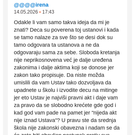
@@@@irena
14.05.2026
•
17:43
Odakle li vam samo takva ideja da mi je
znati? Deca su poverena toj ustanovi i kada
se tamo nalaze za sve što se desi dok su
tamo odgovara ta ustanova a ne da
odgovaraju sama za sebe. Sloboda kretanja
nije neprikosnovena već je dalje uređena
zakonima i dalje aktima koji se donose jer
zakon tako propisuje. Da niste možda
umislili da vam Ustav tako dozvoljava da
upadnete u školu i izvodite decu na mitinge
jer eto Ustav je najviši pravni akt i daje vam
za pravo da se slobodno krećete gde god i
kad god vam pade na pamet jer "nijeda akt
nije iznad Ustava"? U pravu ste da srednja
škola nije zakonski obavezna i nadam se da