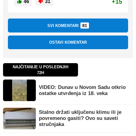
+15
46
31
81
SVI KOMENTARI
OSTAVI KOMENTAR
NAJČITANIJE U POSLEDNJIH
72H
VIDEO: Dunav u Novom Sadu otkrio
ostatke utvrđenja iz 18. veka
Stalno držati uključenu klimu ili je
povremeno gasiti? Ovo su saveti
stručnjaka