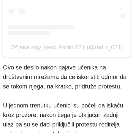
Објава коју дели Radio 021 (@radio_021)
Ovo se desilo nakon najave učenika na
društvenim mrežama da će iskoristiti odmor da
se tokom njega, na kratko, pridruže protestu.
U jednom trenutku učenici su počeli da iskaču
kroz prozore, nakon čega je otključan zadnji
ulaz pa su se đaci priključili protestu roditelja