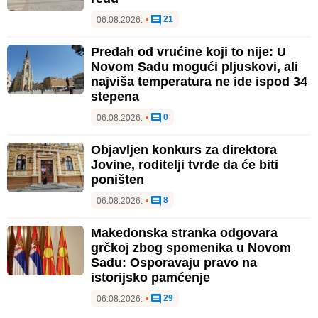
21
06.08.2026.
•
Predah od vrućine koji to nije: U
Novom Sadu mogući pljuskovi, ali
najviša temperatura ne ide ispod 34
stepena
0
06.08.2026.
•
Objavljen konkurs za direktora
Jovine, roditelji tvrde da će biti
poništen
8
06.08.2026.
•
Makedonska stranka odgovara
grčkoj zbog spomenika u Novom
Sadu: Osporavaju pravo na
istorijsko pamćenje
29
06.08.2026.
•