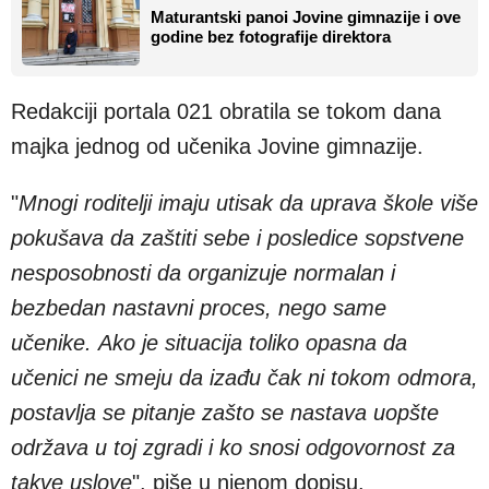
Maturantski panoi Jovine gimnazije i ove
godine bez fotografije direktora
Redakciji portala 021 obratila se tokom dana
majka jednog od učenika Jovine gimnazije.
"
Mnogi roditelji imaju utisak da uprava škole više
pokušava da zaštiti sebe i posledice sopstvene
nesposobnosti da organizuje normalan i
bezbedan nastavni proces, nego same
učenike. Ako je situacija toliko opasna da
učenici ne smeju da izađu čak ni tokom odmora,
postavlja se pitanje zašto se nastava uopšte
održava u toj zgradi i ko snosi odgovornost za
takve uslove
". piše u njenom dopisu.