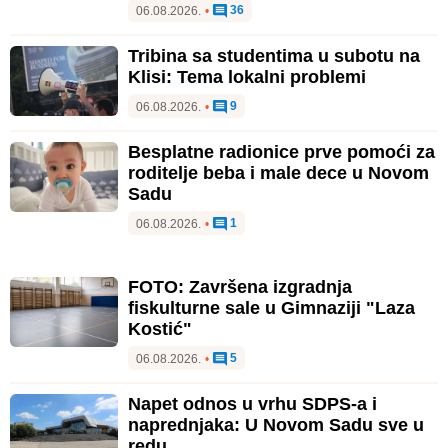
36
06.08.2026.
•
Tribina sa studentima u subotu na
Klisi: Tema lokalni problemi
9
06.08.2026.
•
Besplatne radionice prve pomoći za
roditelje beba i male dece u Novom
Sadu
1
06.08.2026.
•
FOTO: Završena izgradnja
fiskulturne sale u Gimnaziji "Laza
Kostić"
5
06.08.2026.
•
Napet odnos u vrhu SDPS-a i
naprednjaka: U Novom Sadu sve u
redu