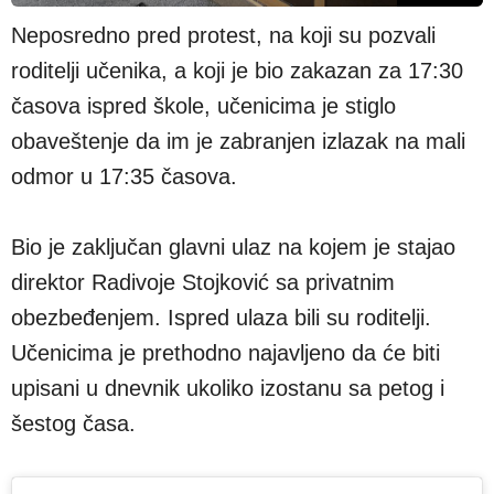
Neposredno pred protest, na koji su pozvali
roditelji učenika, a koji je bio zakazan za 17:30
časova ispred škole, učenicima je stiglo
obaveštenje da im je zabranjen izlazak na mali
odmor u 17:35 časova.
Bio je zaključan glavni ulaz na kojem je stajao
direktor Radivoje Stojković sa privatnim
obezbeđenjem. Ispred ulaza bili su roditelji.
Učenicima je prethodno najavljeno da će biti
upisani u dnevnik ukoliko izostanu sa petog i
šestog časa.