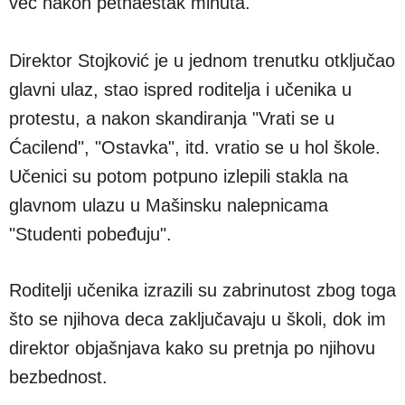
već nakon petnaestak minuta.
Direktor Stojković je u jednom trenutku otključao
glavni ulaz, stao ispred roditelja i učenika u
protestu, a nakon skandiranja "Vrati se u
Ćacilend", "Ostavka", itd. vratio se u hol škole.
Učenici su potom potpuno izlepili stakla na
glavnom ulazu u Mašinsku nalepnicama
"Studenti pobeđuju".
Roditelji učenika izrazili su zabrinutost zbog toga
što se njihova deca zaključavaju u školi, dok im
direktor objašnjava kako su pretnja po njihovu
bezbednost.