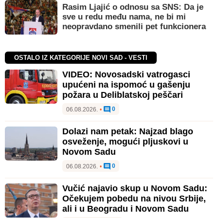
Rasim Ljajić o odnosu sa SNS: Da je
sve u redu među nama, ne bi mi
neopravdano smenili pet funkcionera
OSTALO IZ KATEGORIJE NOVI SAD - VESTI
VIDEO: Novosadski vatrogasci
upućeni na ispomoć u gašenju
požara u Deliblatskoj peščari
0
06.08.2026.
•
Dolazi nam petak: Najzad blago
osveženje, mogući pljuskovi u
Novom Sadu
0
06.08.2026.
•
Vučić najavio skup u Novom Sadu:
Očekujem pobedu na nivou Srbije,
ali i u Beogradu i Novom Sadu