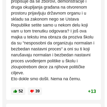
propisuje da se zborovi, demonstracije i
druga okupljanja građana na otvorenom
prostoru prijavljuju državnom organu i u
skladu sa zakonom nego se Ustava
Republike setite samo u nekom delu koji
vam u tom trenutku odgovara? I još ova
majka u tekstu ima obraza da proziva školu
da su "nesposobni da organizuju normalan i
bezbedan nastavni proces" a oni su ti koji
narušavaju normalan i bezbedan nastavni
proces uvođenjem politike u školu i
zloupotrebom dece za njihove političke
ciljeve.
Eto dokle smo došli. Nema na čemu.
+13
52
39