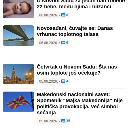
U Novom Sadu za jedan dan rođene
22 bebe, među njima i blizanci
0
06.08.2026.
•
Novosađani, čuvajte se: Danas
vrhunac toplotnog talasa
6
06.08.2026.
•
Četvrtak u Novom Sadu: Šta nas
osim toplote još očekuje?
4
05.08.2026.
•
Makedonski nacionalni savet:
Spomenik "Majka Makedonija" nije
politička provokacija, već simbol
sećanja
35
05.08.2026.
•