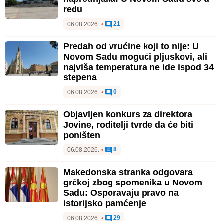
redu
21
06.08.2026.
•
Predah od vrućine koji to nije: U
Novom Sadu mogući pljuskovi, ali
najviša temperatura ne ide ispod 34
stepena
0
06.08.2026.
•
Objavljen konkurs za direktora
Jovine, roditelji tvrde da će biti
poništen
8
06.08.2026.
•
Makedonska stranka odgovara
grčkoj zbog spomenika u Novom
Sadu: Osporavaju pravo na
istorijsko pamćenje
29
06.08.2026.
•