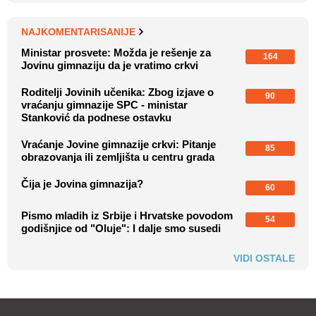
NAJKOMENTARISANIJE
Ministar prosvete: Možda je rešenje za
164
Jovinu gimnaziju da je vratimo crkvi
Roditelji Jovinih učenika: Zbog izjave o
90
vraćanju gimnazije SPC - ministar
Stanković da podnese ostavku
Vraćanje Jovine gimnazije crkvi: Pitanje
85
obrazovanja ili zemljišta u centru grada
Čija je Jovina gimnazija?
60
Pismo mladih iz Srbije i Hrvatske povodom
54
godišnjice od "Oluje": I dalje smo susedi
VIDI OSTALE