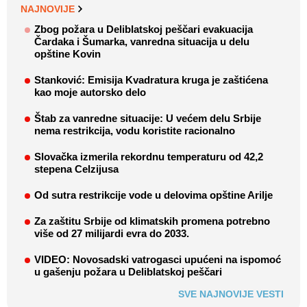
NAJNOVIJE
Zbog požara u Deliblatskoj peščari evakuacija
Čardaka i Šumarka, vanredna situacija u delu
opštine Kovin
Stanković: Emisija Kvadratura kruga je zaštićena
kao moje autorsko delo
Štab za vanredne situacije: U većem delu Srbije
nema restrikcija, vodu koristite racionalno
Slovačka izmerila rekordnu temperaturu od 42,2
stepena Celzijusa
Od sutra restrikcije vode u delovima opštine Arilje
Za zaštitu Srbije od klimatskih promena potrebno
više od 27 milijardi evra do 2033.
VIDEO: Novosadski vatrogasci upućeni na ispomoć
u gašenju požara u Deliblatskoj peščari
SVE NAJNOVIJE VESTI