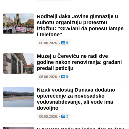
Roditelji đaka Jovine gimnazije u
subotu organizuju protestnu
izložbu: "Građani da ponesu lampe
i telefone"
9
06.08.2026.
•
Muzej u Čereviću ne radi dve
godine nakon renoviranja: građani
predali peticiju
5
06.08.2026.
•
Nizak vodostaj Dunava dodatno
opterećenje za novosadsko
vodosnabdevanje, ali vode ima
dovoljno
2
06.08.2026.
•