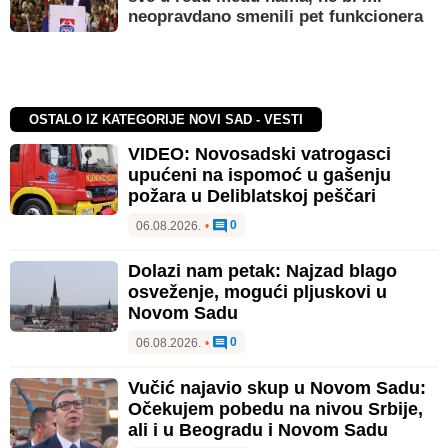
neopravdano smenili pet funkcionera
OSTALO IZ KATEGORIJE NOVI SAD - VESTI
VIDEO: Novosadski vatrogasci
upućeni na ispomoć u gašenju
požara u Deliblatskoj peščari
0
06.08.2026.
•
Dolazi nam petak: Najzad blago
osveženje, mogući pljuskovi u
Novom Sadu
0
06.08.2026.
•
Vučić najavio skup u Novom Sadu:
Očekujem pobedu na nivou Srbije,
ali i u Beogradu i Novom Sadu