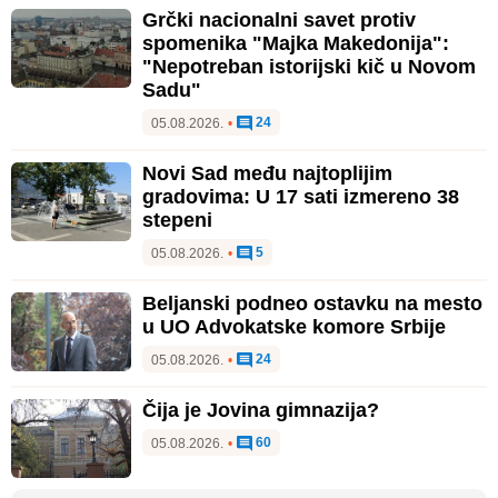
Grčki nacionalni savet protiv
spomenika "Majka Makedonija":
"Nepotreban istorijski kič u Novom
Sadu"
24
05.08.2026.
•
Novi Sad među najtoplijim
gradovima: U 17 sati izmereno 38
stepeni
5
05.08.2026.
•
Beljanski podneo ostavku na mesto
u UO Advokatske komore Srbije
24
05.08.2026.
•
Čija je Jovina gimnazija?
60
05.08.2026.
•