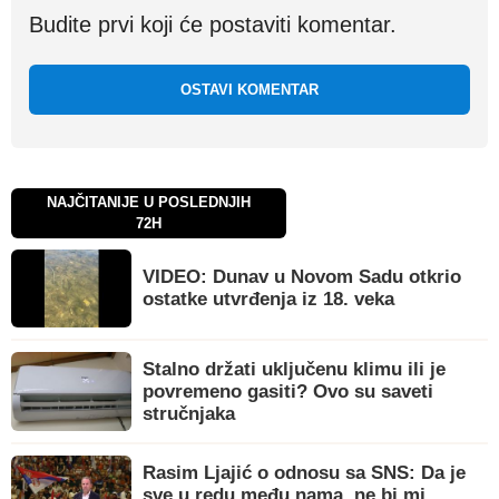
Budite prvi koji će postaviti komentar.
OSTAVI KOMENTAR
NAJČITANIJE U POSLEDNJIH
72H
VIDEO: Dunav u Novom Sadu otkrio
ostatke utvrđenja iz 18. veka
Stalno držati uključenu klimu ili je
povremeno gasiti? Ovo su saveti
stručnjaka
Rasim Ljajić o odnosu sa SNS: Da je
sve u redu među nama, ne bi mi