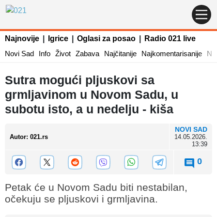
Najnovije
|
Igrice
|
Oglasi za posao
|
Radio 021 live
Novi Sad
Info
Život
Zabava
Najčitanije
Najkomentarisanije
Naj
Sutra mogući pljuskovi sa
grmljavinom u Novom Sadu, u
subotu isto, a u nedelju - kiša
NOVI SAD
Autor
:
021.rs
14.05.2026.
13:39
0
Petak će u Novom Sadu biti nestabilan,
očekuju se pljuskovi i grmljavina.