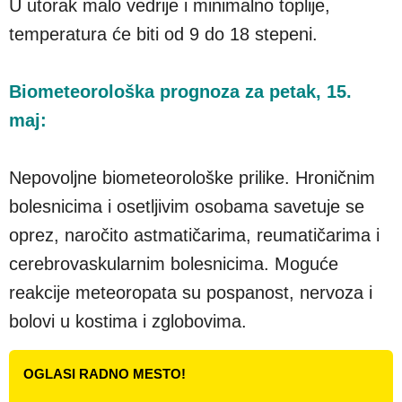
U utorak malo vedrije i minimalno toplije,
temperatura će biti od 9 do 18 stepeni.
Biometeorološka prognoza za petak, 15.
maj:
Nepovoljne biometeorološke prilike. Hroničnim
bolesnicima i osetljivim osobama savetuje se
oprez, naročito astmatičarima, reumatičarima i
cerebrovaskularnim bolesnicima. Moguće
reakcije meteoropata su pospanost, nervoza i
bolovi u kostima i zglobovima.
OGLASI RADNO MESTO!