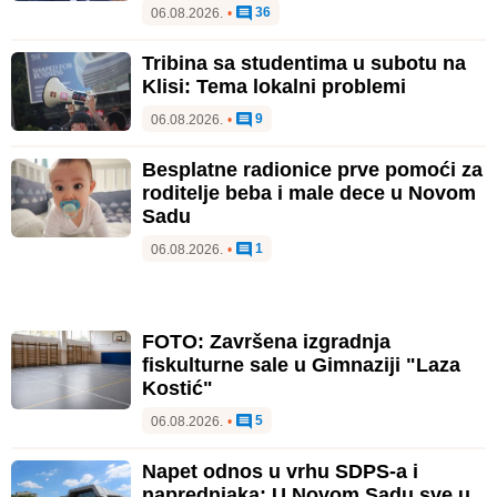
36
06.08.2026.
•
Tribina sa studentima u subotu na
Klisi: Tema lokalni problemi
9
06.08.2026.
•
Besplatne radionice prve pomoći za
roditelje beba i male dece u Novom
Sadu
1
06.08.2026.
•
FOTO: Završena izgradnja
fiskulturne sale u Gimnaziji "Laza
Kostić"
5
06.08.2026.
•
Napet odnos u vrhu SDPS-a i
naprednjaka: U Novom Sadu sve u