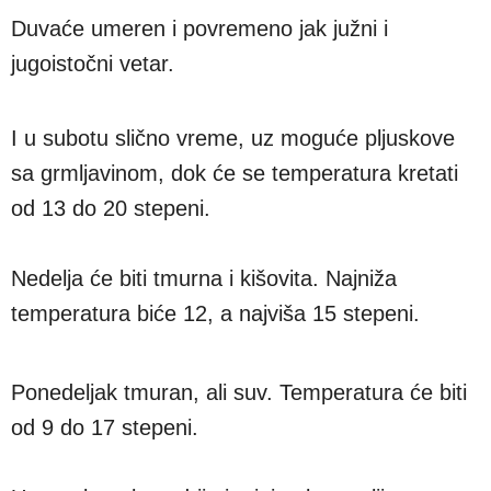
Duvaće umeren i povremeno jak južni i
jugoistočni vetar.
I u subotu slično vreme, uz moguće pljuskove
sa grmljavinom, dok će se temperatura kretati
od 13 do 20 stepeni.
Nedelja će biti tmurna i kišovita. Najniža
temperatura biće 12, a najviša 15 stepeni.
Ponedeljak tmuran, ali suv. Temperatura će biti
od 9 do 17 stepeni.