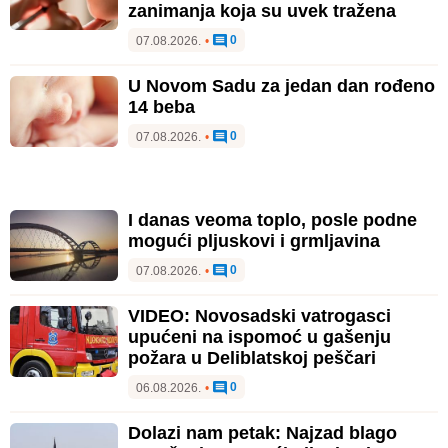
zanimanja koja su uvek tražena
0
07.08.2026.
•
U Novom Sadu za jedan dan rođeno
14 beba
0
07.08.2026.
•
I danas veoma toplo, posle podne
mogući pljuskovi i grmljavina
0
07.08.2026.
•
VIDEO: Novosadski vatrogasci
upućeni na ispomoć u gašenju
požara u Deliblatskoj peščari
0
06.08.2026.
•
Dolazi nam petak: Najzad blago