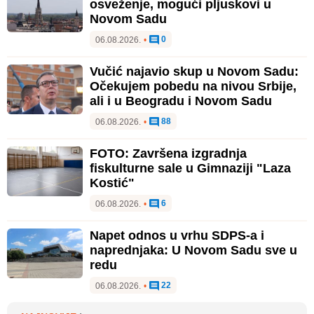
osveženje, mogući pljuskovi u
Novom Sadu
0
06.08.2026.
•
Vučić najavio skup u Novom Sadu:
Očekujem pobedu na nivou Srbije,
ali i u Beogradu i Novom Sadu
88
06.08.2026.
•
FOTO: Završena izgradnja
fiskulturne sale u Gimnaziji "Laza
Kostić"
6
06.08.2026.
•
Napet odnos u vrhu SDPS-a i
naprednjaka: U Novom Sadu sve u
redu
22
06.08.2026.
•