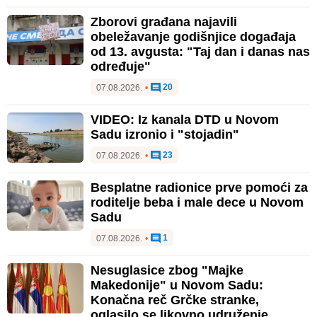
Zborovi građana najavili
obeležavanje godišnjice događaja
od 13. avgusta: "Taj dan i danas nas
određuje"
20
07.08.2026.
•
VIDEO: Iz kanala DTD u Novom
Sadu izronio i "stojadin"
23
07.08.2026.
•
Besplatne radionice prve pomoći za
roditelje beba i male dece u Novom
Sadu
1
07.08.2026.
•
Nesuglasice zbog "Majke
Makedonije" u Novom Sadu:
Konačna reč Grčke stranke,
oglasilo se likovno udruženje