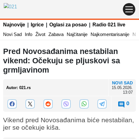
Najnovije
|
Igrice
|
Oglasi za posao
|
Radio 021 live
Novi Sad
Info
Život
Zabava
Najčitanije
Najkomentarisanije
Naj
Pred Novosađanima nestabilan
vikend: Očekuju se pljuskovi sa
grmljavinom
NOVI SAD
Autor
:
021.rs
15.05.2026.
13:07
0
Vikend pred Novosađanima biće nestabilan,
jer se očekuje kiša.