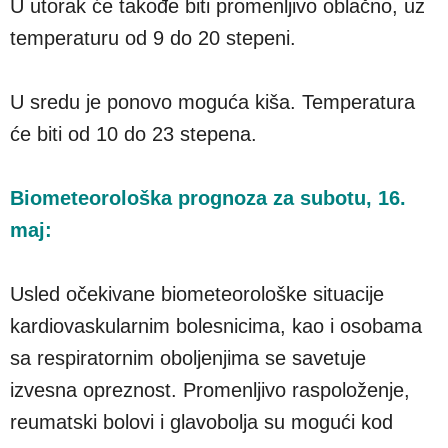
U utorak će takođe biti promenljivo oblačno, uz
temperaturu od 9 do 20 stepeni.
U sredu je ponovo moguća kiša. Temperatura
će biti od 10 do 23 stepena.
Biometeorološka prognoza za subotu, 16.
maj:
Usled očekivane biometeorološke situacije
kardiovaskularnim bolesnicima, kao i osobama
sa respiratornim oboljenjima se savetuje
izvesna opreznost. Promenljivo raspoloženje,
reumatski bolovi i glavobolja su mogući kod