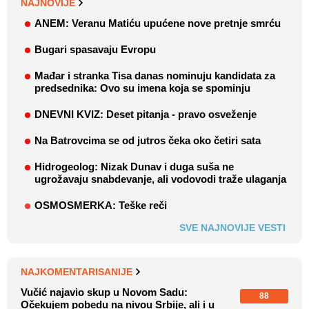
NAJNOVIJE
ANEM: Veranu Matiću upućene nove pretnje smrću
Bugari spasavaju Evropu
Mađar i stranka Tisa danas nominuju kandidata za
predsednika: Ovo su imena koja se spominju
DNEVNI KVIZ: Deset pitanja - pravo osveženje
Na Batrovcima se od jutros čeka oko četiri sata
Hidrogeolog: Nizak Dunav i duga suša ne
ugrožavaju snabdevanje, ali vodovodi traže ulaganja
OSMOSMERKA: Teške reči
SVE NAJNOVIJE VESTI
NAJKOMENTARISANIJE
Vučić najavio skup u Novom Sadu:
88
Očekujem pobedu na nivou Srbije, ali i u