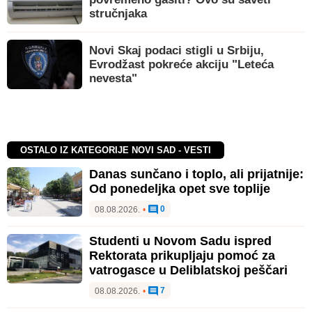
stručnjaka
Novi Skaj podaci stigli u Srbiju,
Evrodžast pokreće akciju "Leteća
nevesta"
OSTALO IZ KATEGORIJE NOVI SAD - VESTI
Danas sunčano i toplo, ali prijatnije:
Od ponedeljka opet sve toplije
0
08.08.2026.
•
Studenti u Novom Sadu ispred
Rektorata prikupljaju pomoć za
vatrogasce u Deliblatskoj peščari
7
08.08.2026.
•