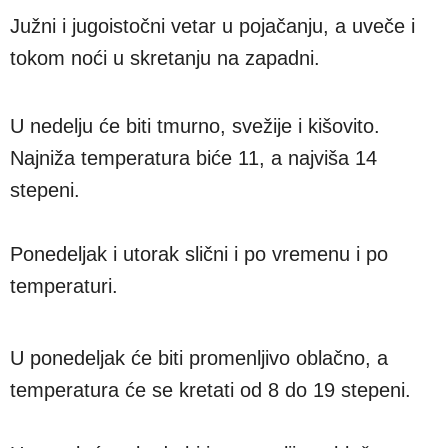
Južni i jugoistočni vetar u pojačanju, a uveče i
tokom noći u skretanju na zapadni.
U nedelju će biti tmurno, svežije i kišovito.
Najniža temperatura biće 11, a najviša 14
stepeni.
Ponedeljak i utorak slični i po vremenu i po
temperaturi.
U ponedeljak će biti promenljivo oblačno, a
temperatura će se kretati od 8 do 19 stepeni.