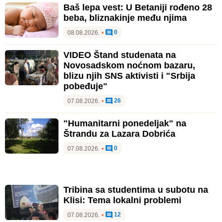
Baš lepa vest: U Betaniji rođeno 28
beba, bliznakinje među njima
0
08.08.2026.
•
VIDEO Štand studenata na
Novosadskom noćnom bazaru,
blizu njih SNS aktivisti i "Srbija
pobeđuje"
26
07.08.2026.
•
"Humanitarni ponedeljak" na
Štrandu za Lazara Dobrića
0
07.08.2026.
•
Tribina sa studentima u subotu na
Klisi: Tema lokalni problemi
12
07.08.2026.
•