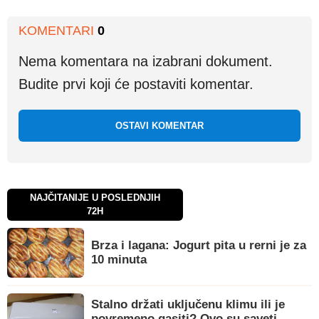
KOMENTARI
0
Nema komentara na izabrani dokument.
Budite prvi koji će postaviti komentar.
OSTAVI KOMENTAR
NAJČITANIJE U POSLEDNJIH
72H
Brza i lagana: Jogurt pita u rerni je za
10 minuta
Stalno držati uključenu klimu ili je
povremeno gasiti? Ovo su saveti