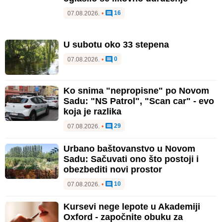
16
07.08.2026.
•
U subotu oko 33 stepena
0
07.08.2026.
•
Ko snima "nepropisne" po Novom
Sadu: "NS Patrol", "Scan car" - evo
koja je razlika
29
07.08.2026.
•
Urbano baštovanstvo u Novom
Sadu: Sačuvati ono što postoji i
obezbediti novi prostor
10
07.08.2026.
•
Kursevi nege lepote u Akademiji
Oxford - započnite obuku za