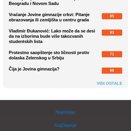
Beogradu i Novom Sadu
Vraćanje Jovine gimnazije crkvi: Pitanje
85
obrazovanja ili zemljišta u centru grada
Vladimir Đukanović: Lako može da se desi
83
da na izborima bude više takozvanih
studentskih lista
Protestno saopštenje sto ličnosti protiv
71
dolaska Zelenskog u Srbiju
Čija je Jovina gimnazija?
60
VIDI OSTALE
Najnovije
Najčitanije