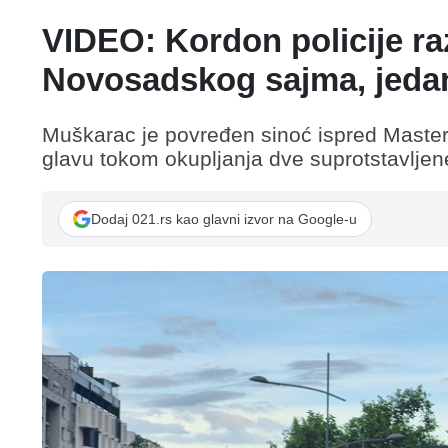
VIDEO: Kordon policije r
Novosadskog sajma, jeda
Muškarac je povređen sinoć ispred Maste
glavu tokom okupljanja dve suprotstavljen
Dodaj 021.rs kao glavni izvor na Google-u