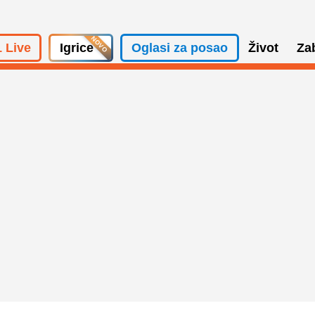
 Live
Igrice
Oglasi za posao
Život
Za