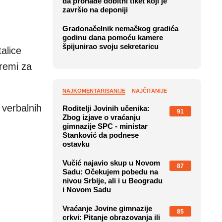
da pronađe dobitni tiket koji je
završio na deponiji
Gradonačelnik nemačkog gradića
godinu dana pomoću kamere
špijunirao svoju sekretaricu
alice
premi za
NAJKOMENTARISANIJE
NAJČITANIJE
 verbalnih
Roditelji Jovinih učenika:
91
Zbog izjave o vraćanju
gimnazije SPC - ministar
Stanković da podnese
ostavku
Vučić najavio skup u Novom
87
Sadu: Očekujem pobedu na
nivou Srbije, ali i u Beogradu
i Novom Sadu
Vraćanje Jovine gimnazije
85
crkvi: Pitanje obrazovanja ili