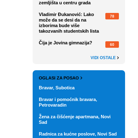
zemljišta u centru grada
Vladimir Đukanović: Lako
78
može da se desi da na
izborima bude više
takozvanih studentskih lista
Čija je Jovina gimnazija?
60
VIDI OSTALE
OGLASI ZA POSAO
Bravar, Subotica
Bravar i pomoćnik bravara,
Petrovaradin
Žena za čišćenje apartmana, Novi
Sad
Radnica za kućne poslove, Novi Sad