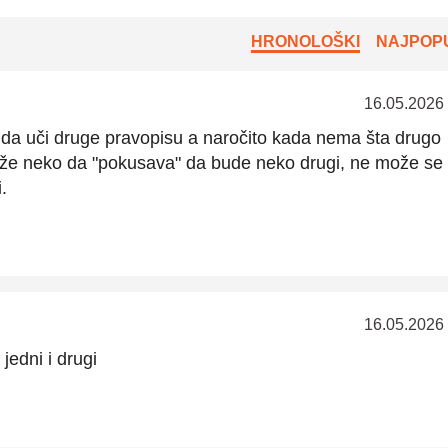
HRONOLOŠKI
NAJPOPU
16.05.2026
i da uči druge pravopisu a naročito kada nema šta drugo
ože neko da "pokusava" da bude neko drugi, ne može se
.
16.05.2026
jedni i drugi