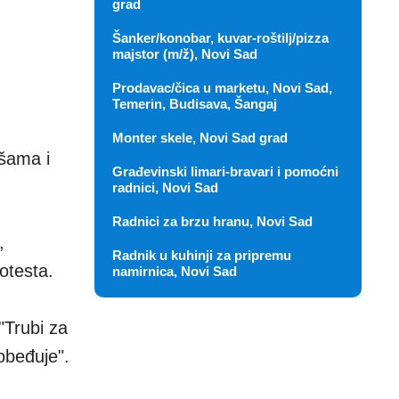
grad
Šanker/konobar, kuvar-roštilj/pizza
majstor (m/ž), Novi Sad
Prodavac/čica u marketu, Novi Sad,
Temerin, Budisava, Šangaj
Monter skele, Novi Sad grad
ašama i
Građevinski limari-bravari i pomoćni
radnici, Novi Sad
Radnici za brzu hranu, Novi Sad
,
Radnik u kuhinji za pripremu
otesta.
namirnica, Novi Sad
"Trubi za
pobeđuje".