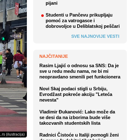
pijani
Studenti u Pančevu prikupljaju
pomoć za vatrogasce i
dobrovoljce u Deliblatskoj peščari
SVE NAJNOVIJE VESTI
NAJČITANIJE
Rasim Ljajić o odnosu sa SNS: Da je
sve u redu među nama, ne bi mi
neopravdano smenili pet funkcionera
Novi Skaj podaci stigli u Srbiju,
Evrodžast pokreće akciju "Leteća
nevesta"
Vladimir Đukanović: Lako može da
se desi da na izborima bude više
takozvanih studentskih lista
.rs (ilustracija)
Radnici Čistoće u Italiji pomogli ženi