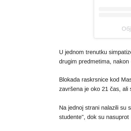
Обј
U jednom trenutku simpatize
drugim predmetima, nakon če
Blokada raskrsnice kod Mas
završena je oko 21 čas, ali
Na jednoj strani nalazili su
studente", dok su nasuprot n