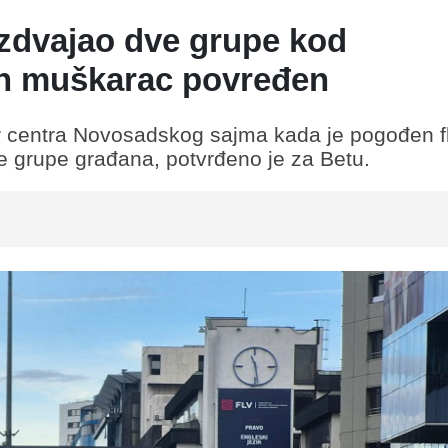
azdvajao dve grupe kod
n muškarac povređen
r centra Novosadskog sajma kada je pogođen 
e grupe građana, potvrđeno je za Betu.