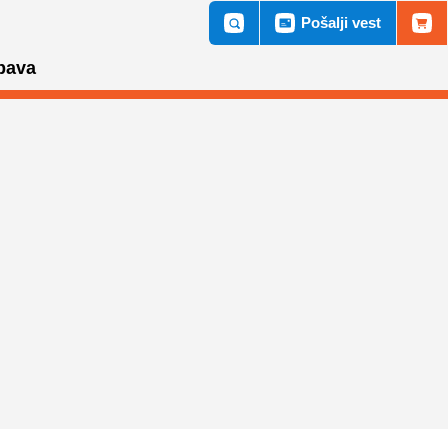
Pošalji vest
bava