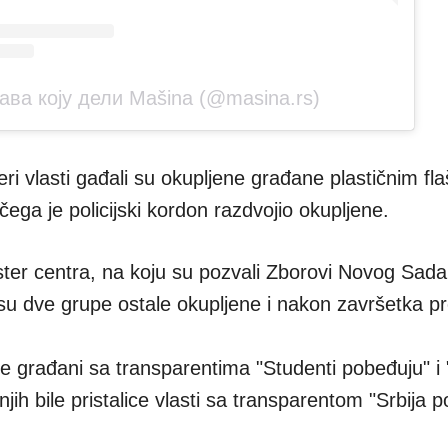
ава коју дели Mašina (@masina.rs)
ri vlasti gađali su okupljene građane plastičnim fl
ga je policijski kordon razdvojio okupljene.
ter centra, na koju su pozvali Zborovi Novog Sada
 su dve grupe ostale okupljene i nakon završetka pr
 se građani sa transparentima "Studenti pobeđuju" i 
jih bile pristalice vlasti sa transparentom "Srbija 