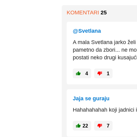
KOMENTARI
25
@Svetlana
A mala Svetlana jarko žel
pametno da zbori... ne m
postati neko drugi kusajući
4
1
Jaja se guraju
Hahahahahah koji jadnici i 
22
7