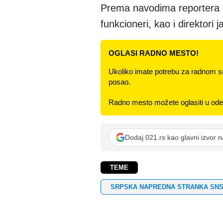
Prema navodima reportera Bet
funkcioneri, kao i direktori
OGLASI RADNO MESTO!
Ukoliko imate potrebu za radnom s
posao.
Radno mesto možete oglasiti u odel
Dodaj 021.rs kao glavni izvor 
TEME
SRPSKA NAPREDNA STRANKA SN