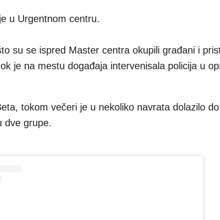
 je u Urgentnom centru.
o su se ispred Master centra okupili građani i prist
k je na mestu događaja intervenisala policija u o
a, tokom večeri je u nekoliko navrata dolazilo do
u dve grupe.