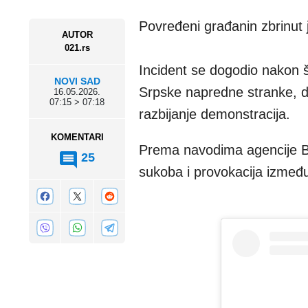
Povređeni građanin zbrinut
AUTOR
021.rs
Incident se dogodio nakon št
NOVI SAD
Srpske napredne stranke, do
16.05.2026.
07:15 > 07:18
razbijanje demonstracija.
KOMENTARI
Prema navodima agencije Bet
25
sukoba i provokacija izmeđ