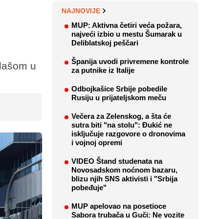
NAJNOVIJE
MUP: Aktivna četiri veća požara,
najveći izbio u mestu Šumarak u
Deliblatskoj peščari
Španija uvodi privremene kontrole
flašom u
za putnike iz Italije
Odbojkašice Srbije pobedile
Rusiju u prijateljskom meču
Večera za Zelenskog, a šta će
sutra biti "na stolu": Đukić ne
isključuje razgovore o dronovima
i vojnoj opremi
VIDEO Štand studenata na
Novosadskom noćnom bazaru,
blizu njih SNS aktivisti i "Srbija
pobeđuje"
MUP apelovao na posetioce
Sabora trubača u Guči: Ne vozite