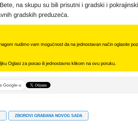
e, na skupu su bili prisutni i gradski i pokrajinski
 javnih gradskih preduzeća.
nagom nudimo vam mogućnost da na jednostavan način oglasite pozi
jku Oglasi za posao ili jednostavno klikom na ovu poruku.
na Google-u
S
ZBOROVI GRAĐANA NOVOG SADA