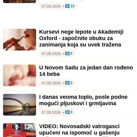
10
07.08.2026.
•
Kursevi nege lepote u Akademiji
Oxford - započnite obuku za
zanimanja koja su uvek tražena
0
07.08.2026.
•
U Novom Sadu za jedan dan rođeno
14 beba
0
07.08.2026.
•
I danas veoma toplo, posle podne
mogući pljuskovi i grmljavina
0
07.08.2026.
•
VIDEO: Novosadski vatrogasci
upućeni na ispomoć u gašenju