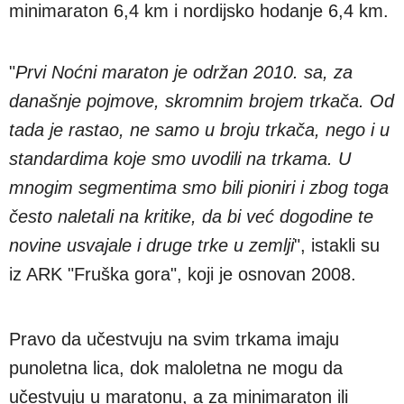
minimaraton 6,4 km i nordijsko hodanje 6,4 km.
"
Prvi Noćni maraton je održan 2010. sa, za
današnje pojmove, skromnim brojem trkača. Od
tada je rastao, ne samo u broju trkača, nego i u
standardima koje smo uvodili na trkama. U
mnogim segmentima smo bili pioniri i zbog toga
često naletali na kritike, da bi već dogodine te
novine usvajale i druge trke u zemlji
", istakli su
iz ARK "Fruška gora", koji je osnovan 2008.
Pravo da učestvuju na svim trkama imaju
punoletna lica, dok maloletna ne mogu da
učestvuju u maratonu, a za minimaraton ili