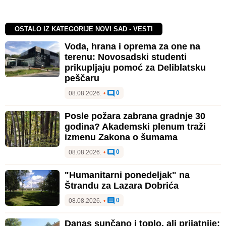
OSTALO IZ KATEGORIJE NOVI SAD - VESTI
Voda, hrana i oprema za one na
terenu: Novosadski studenti
prikupljaju pomoć za Deliblatsku
peščaru
0
08.08.2026.
•
Posle požara zabrana gradnje 30
godina? Akademski plenum traži
izmenu Zakona o šumama
0
08.08.2026.
•
"Humanitarni ponedeljak" na
Štrandu za Lazara Dobrića
0
08.08.2026.
•
Danas sunčano i toplo, ali prijatnije: