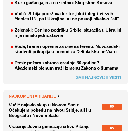
Kurti gađan jajima na sednici Skupštine Kosova
Vučić: Srbija podržava teritorijalni integritet svih
članica UN, pa i Ukrajine, tu ne postoji nikakvo "ali"
Zelenski: Cenimo podršku Srbije, situacija u Ukrajini
nije nimalo jednostavna
Voda, hrana i oprema za one na terenu: Novosadski
studenti prikupljaju pomoć za Deliblatsku peščaru
Posle požara zabrana gradnje 30 godina?
Akademski plenum traži izmenu Zakona o šumama
SVE NAJNOVIJE VESTI
NAJKOMENTARISANIJE
Vučić najavio skup u Novom Sadu:
89
Očekujem pobedu na nivou Srbije, ali i u
Beogradu i Novom Sadu
Vraćanje Jovine gimnazije crkvi: Pitanje
85