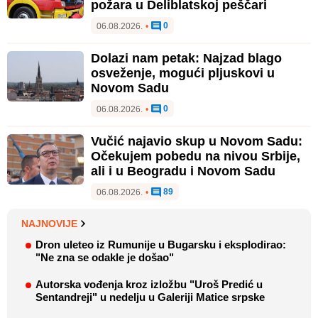
požara u Deliblatskoj peščari
0
06.08.2026.
•
Dolazi nam petak: Najzad blago
osveženje, mogući pljuskovi u
Novom Sadu
0
06.08.2026.
•
Vučić najavio skup u Novom Sadu:
Očekujem pobedu na nivou Srbije,
ali i u Beogradu i Novom Sadu
89
06.08.2026.
•
NAJNOVIJE
Dron uleteo iz Rumunije u Bugarsku i eksplodirao:
"Ne zna se odakle je došao"
Autorska vođenja kroz izložbu "Uroš Predić u
Sentandreji" u nedelju u Galeriji Matice srpske