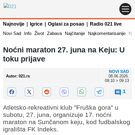
Najnovije
|
Igrice
|
Oglasi za posao
|
Radio 021 live
Novi Sad
Info
Život
Zabava
Najčitanije
Najkomentarisanije
Naj
Noćni maraton 27. juna na Keju: U
toku prijave
NOVI SAD
Autor
:
021.rs
08.06.2026.
09:10 > 09:13
1
Atletsko-rekreativni klub "Fruška gora" u
subotu, 27. juna, organizuje 17. noćni
maraton na Sunčanom keju, kod fudbalskog
igrališta FK Indeks.