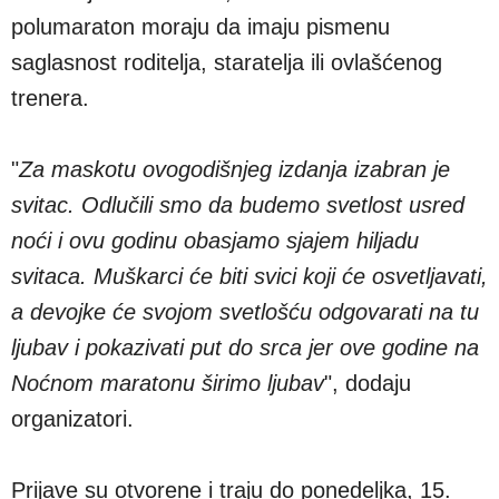
polumaraton moraju da imaju pismenu
saglasnost roditelja, staratelja ili ovlašćenog
trenera.
"
Za maskotu ovogodišnjeg izdanja izabran je
svitac. Odlučili smo da budemo svetlost usred
noći i ovu godinu obasjamo sjajem hiljadu
svitaca. Muškarci će biti svici koji će osvetljavati,
a devojke će svojom svetlošću odgovarati na tu
ljubav i pokazivati put do srca jer ove godine na
Noćnom maratonu širimo ljubav
", dodaju
organizatori.
Prijave su otvorene i traju do ponedeljka, 15.