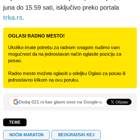
juna do 15.59 sati, isključivo preko portala
trka.rs
.
OGLASI RADNO MESTO!
Ukoliko imate potrebu za radnom snagom nudimo vam
mogućnost da na jednostavan način oglasite poziciju za
posao.
Radno mesto možete oglasiti u odeljku Oglasi za posao ili
jednostavno klikom na ovu poruku.
Dodaj 021.rs kao glavni izvor na Google-u
TEME
NOĆNI MARATON
BEOGRADSKI KEJ