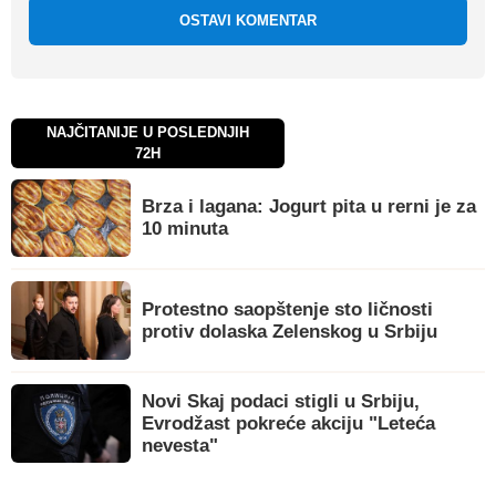
OSTAVI KOMENTAR
NAJČITANIJE U POSLEDNJIH
72H
Brza i lagana: Jogurt pita u rerni je za
10 minuta
Protestno saopštenje sto ličnosti
protiv dolaska Zelenskog u Srbiju
Novi Skaj podaci stigli u Srbiju,
Evrodžast pokreće akciju "Leteća
nevesta"