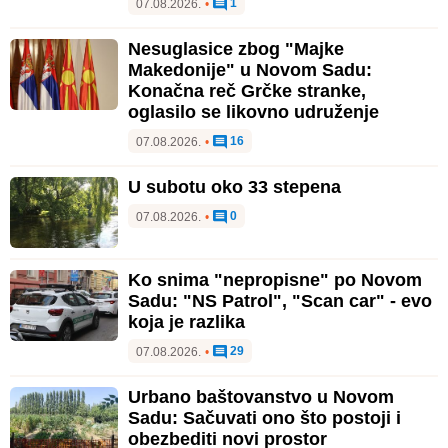
1
07.08.2026.
•
Nesuglasice zbog "Majke
Makedonije" u Novom Sadu:
Konačna reč Grčke stranke,
oglasilo se likovno udruženje
16
07.08.2026.
•
U subotu oko 33 stepena
0
07.08.2026.
•
Ko snima "nepropisne" po Novom
Sadu: "NS Patrol", "Scan car" - evo
koja je razlika
29
07.08.2026.
•
Urbano baštovanstvo u Novom
Sadu: Sačuvati ono što postoji i
obezbediti novi prostor