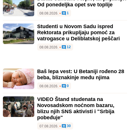
Od ponedeljka opet sve toplije
1
08.08.2026.
•
Studenti u Novom Sadu ispred
Rektorata prikupljaju pomoć za
vatrogasce u Deliblatskoj peščari
12
08.08.2026.
•
Baš lepa vest: U Betaniji rođeno 28
beba, bliznakinje među njima
0
08.08.2026.
•
VIDEO Štand studenata na
Novosadskom noćnom bazaru,
blizu njih SNS aktivisti i "Srbija
pobeđuje"
30
07.08.2026.
•