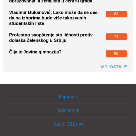
obrazovanja ili zemljišta u centru grada
Vladimir Đukanović: Lako može da se desi
83
da na izborima bude više takozvanih
studentskih lista
Protestno saopštenje sto ličnosti protiv
74
dolaska Zelenskog u Srbiju
Čija je Jovina gimnazija?
60
VIDI OSTALE
Najnovije
Najčitanije
Radio 021 live