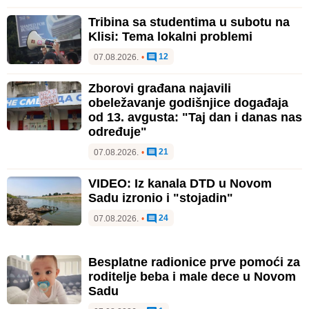
Tribina sa studentima u subotu na
Klisi: Tema lokalni problemi
12
07.08.2026.
•
Zborovi građana najavili
obeležavanje godišnjice događaja
od 13. avgusta: "Taj dan i danas nas
određuje"
21
07.08.2026.
•
VIDEO: Iz kanala DTD u Novom
Sadu izronio i "stojadin"
24
07.08.2026.
•
Besplatne radionice prve pomoći za
roditelje beba i male dece u Novom
Sadu