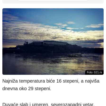
Foto: 021.rs
Najniža temperatura biće 16 stepeni, a najviša
dnevna oko 29 stepeni.
Duvaće slab i umeren, severozapadni vetar.