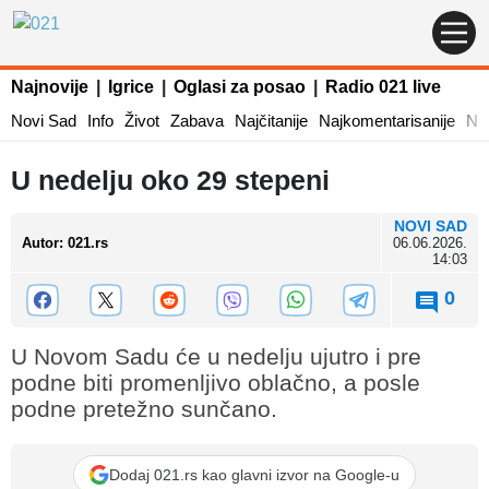
Najnovije
|
Igrice
|
Oglasi za posao
|
Radio 021 live
Novi Sad
Info
Život
Zabava
Najčitanije
Najkomentarisanije
Naj
U nedelju oko 29 stepeni
NOVI SAD
Autor
:
021.rs
06.06.2026.
14:03
0
U Novom Sadu će u nedelju ujutro i pre
podne biti promenljivo oblačno, a posle
podne pretežno sunčano.
Dodaj 021.rs kao glavni izvor na Google-u