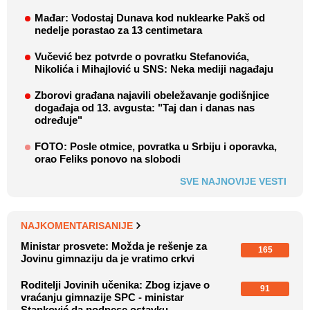
Mađar: Vodostaj Dunava kod nuklearke Pakš od
nedelje porastao za 13 centimetara
Vučević bez potvrde o povratku Stefanovića,
Nikolića i Mihajlović u SNS: Neka mediji nagađaju
Zborovi građana najavili obeležavanje godišnjice
događaja od 13. avgusta: "Taj dan i danas nas
određuje"
FOTO: Posle otmice, povratka u Srbiju i oporavka,
orao Feliks ponovo na slobodi
SVE NAJNOVIJE VESTI
NAJKOMENTARISANIJE
Ministar prosvete: Možda je rešenje za
165
Jovinu gimnaziju da je vratimo crkvi
Roditelji Jovinih učenika: Zbog izjave o
91
vraćanju gimnazije SPC - ministar
Stanković da podnese ostavku