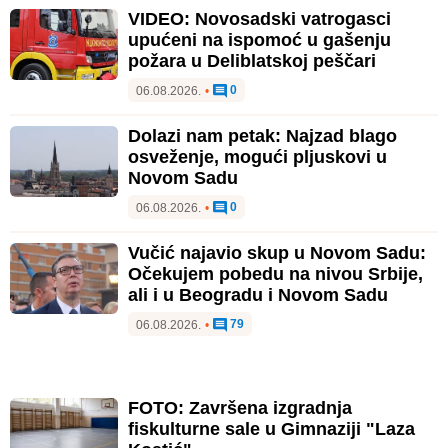
VIDEO: Novosadski vatrogasci
upućeni na ispomoć u gašenju
požara u Deliblatskoj peščari
0
06.08.2026.
•
Dolazi nam petak: Najzad blago
osveženje, mogući pljuskovi u
Novom Sadu
0
06.08.2026.
•
Vučić najavio skup u Novom Sadu:
Očekujem pobedu na nivou Srbije,
ali i u Beogradu i Novom Sadu
79
06.08.2026.
•
FOTO: Završena izgradnja
fiskulturne sale u Gimnaziji "Laza