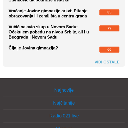
Vraćanje Jovine gimnazije crkvi: Pitanje
85
obrazovanja ili zemljišta u centru grada
Vučić najavio skup u Novom Sadu:
79
Očekujem pobedu na nivou Srbije, ali i u
Beogradu i Novom Sadu
Čija je Jovina gimnazija?
60
VIDI OSTALE
Najnovije
Najčitanije
Radio 021 live