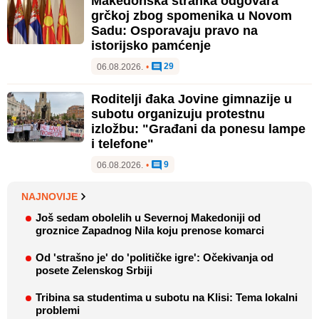
Makedonska stranka odgovara
grčkoj zbog spomenika u Novom
Sadu: Osporavaju pravo na
istorijsko pamćenje
29
06.08.2026.
•
Roditelji đaka Jovine gimnazije u
subotu organizuju protestnu
izložbu: "Građani da ponesu lampe
i telefone"
9
06.08.2026.
•
NAJNOVIJE
Još sedam obolelih u Severnoj Makedoniji od
groznice Zapadnog Nila koju prenose komarci
Od 'strašno je' do 'političke igre': Očekivanja od
posete Zelenskog Srbiji
Tribina sa studentima u subotu na Klisi: Tema lokalni
problemi