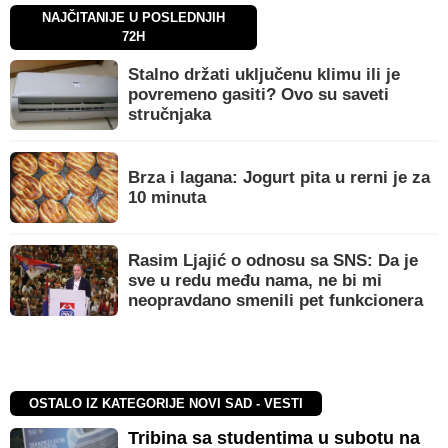
NAJČITANIJE U POSLEDNJIH
72H
Stalno držati uključenu klimu ili je
povremeno gasiti? Ovo su saveti
stručnjaka
Brza i lagana: Jogurt pita u rerni je za
10 minuta
Rasim Ljajić o odnosu sa SNS: Da je
sve u redu među nama, ne bi mi
neopravdano smenili pet funkcionera
OSTALO IZ KATEGORIJE NOVI SAD - VESTI
Tribina sa studentima u subotu na