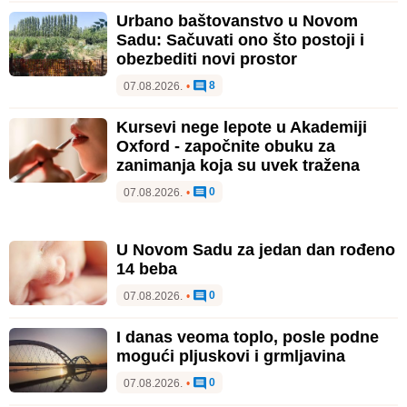
Urbano baštovanstvo u Novom
Sadu: Sačuvati ono što postoji i
obezbediti novi prostor
8
07.08.2026.
•
Kursevi nege lepote u Akademiji
Oxford - započnite obuku za
zanimanja koja su uvek tražena
0
07.08.2026.
•
U Novom Sadu za jedan dan rođeno
14 beba
0
07.08.2026.
•
I danas veoma toplo, posle podne
mogući pljuskovi i grmljavina
0
07.08.2026.
•