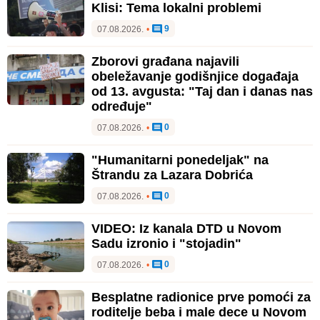
Klisi: Tema lokalni problemi
9
07.08.2026.
•
Zborovi građana najavili
obeležavanje godišnjice događaja
od 13. avgusta: "Taj dan i danas nas
određuje"
0
07.08.2026.
•
"Humanitarni ponedeljak" na
Štrandu za Lazara Dobrića
0
07.08.2026.
•
VIDEO: Iz kanala DTD u Novom
Sadu izronio i "stojadin"
0
07.08.2026.
•
Besplatne radionice prve pomoći za
roditelje beba i male dece u Novom