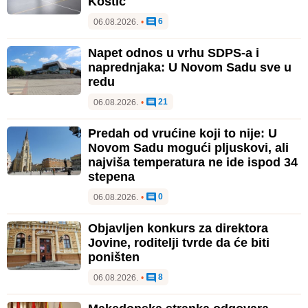
Kostić"
6
06.08.2026.
•
Napet odnos u vrhu SDPS-a i
naprednjaka: U Novom Sadu sve u
redu
21
06.08.2026.
•
Predah od vrućine koji to nije: U
Novom Sadu mogući pljuskovi, ali
najviša temperatura ne ide ispod 34
stepena
0
06.08.2026.
•
Objavljen konkurs za direktora
Jovine, roditelji tvrde da će biti
poništen
8
06.08.2026.
•