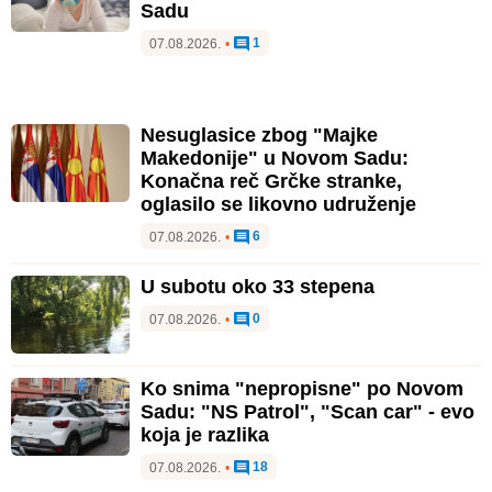
Sadu
1
07.08.2026.
•
Nesuglasice zbog "Majke
Makedonije" u Novom Sadu:
Konačna reč Grčke stranke,
oglasilo se likovno udruženje
6
07.08.2026.
•
U subotu oko 33 stepena
0
07.08.2026.
•
Ko snima "nepropisne" po Novom
Sadu: "NS Patrol", "Scan car" - evo
koja je razlika
18
07.08.2026.
•