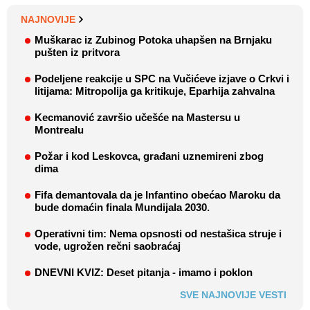
NAJNOVIJE
Muškarac iz Zubinog Potoka uhapšen na Brnjaku
pušten iz pritvora
Podeljene reakcije u SPC na Vučićeve izjave o Crkvi i
litijama: Mitropolija ga kritikuje, Eparhija zahvalna
Kecmanović završio učešće na Mastersu u
Montrealu
Požar i kod Leskovca, građani uznemireni zbog
dima
Fifa demantovala da je Infantino obećao Maroku da
bude domaćin finala Mundijala 2030.
Operativni tim: Nema opsnosti od nestašica struje i
vode, ugrožen rečni saobraćaj
DNEVNI KVIZ: Deset pitanja - imamo i poklon
SVE NAJNOVIJE VESTI