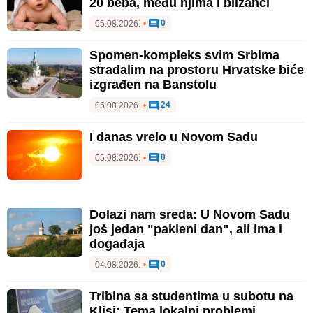
20 beba, među njima i blizanci
0
05.08.2026.
•
Spomen-kompleks svim Srbima
stradalim na prostoru Hrvatske biće
izgrađen na Banstolu
24
05.08.2026.
•
I danas vrelo u Novom Sadu
0
05.08.2026.
•
Dolazi nam sreda: U Novom Sadu
još jedan "pakleni dan", ali ima i
događaja
0
04.08.2026.
•
Tribina sa studentima u subotu na
Klisi: Tema lokalni problemi