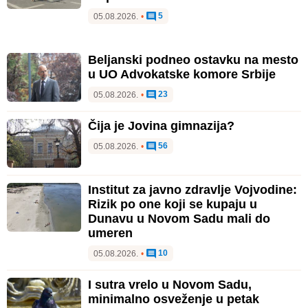
5
05.08.2026.
•
Beljanski podneo ostavku na mesto
u UO Advokatske komore Srbije
23
05.08.2026.
•
Čija je Jovina gimnazija?
56
05.08.2026.
•
Institut za javno zdravlje Vojvodine:
Rizik po one koji se kupaju u
Dunavu u Novom Sadu mali do
umeren
10
05.08.2026.
•
I sutra vrelo u Novom Sadu,
minimalno osveženje u petak