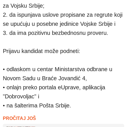
za Vojsku Srbije;
2. da ispunjava uslove propisane za regrute koji
se upućuju u posebne jedinice Vojske Srbije i
3. da ima pozitivnu bezbednosnu proveru.
Prijavu kandidat može podneti:
• odlaskom u centar Ministarstva odbrane u
Novom Sadu u Braće Jovandić 4,
• onlajn preko portala eUprave, aplikacija
"Dobrovoljac" i
• na šalterima Pošta Srbije.
PROČITAJ JOŠ