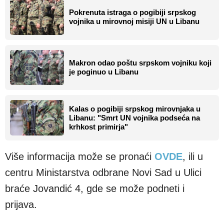
Pokrenuta istraga o pogibiji srpskog
vojnika u mirovnoj misiji UN u Libanu
Makron odao poštu srpskom vojniku koji
je poginuo u Libanu
Kalas o pogibiji srpskog mirovnjaka u
Libanu: "Smrt UN vojnika podseća na
krhkost primirja"
Više informacija može se pronaći
OVDE
, ili u
centru Ministarstva odbrane Novi Sad u Ulici
braće Jovandić 4, gde se može podneti i
prijava.