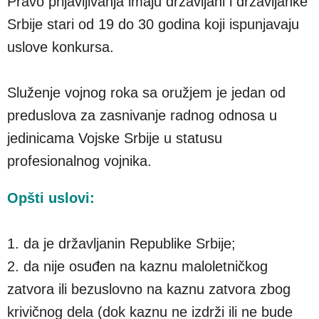
Pravo prijavljivanja imaju državljani i državljanke
Srbije stari od 19 do 30 godina koji ispunjavaju
uslove konkursa.
Služenje vojnog roka sa oružjem je jedan od
preduslova za zasnivanje radnog odnosa u
jedinicama Vojske Srbije u statusu
profesionalnog vojnika.
Opšti uslovi:
1. da je državljanin Republike Srbije;
2. da nije osuđen na kaznu maloletničkog
zatvora ili bezuslovno na kaznu zatvora zbog
krivičnog dela (dok kaznu ne izdrži ili ne bude