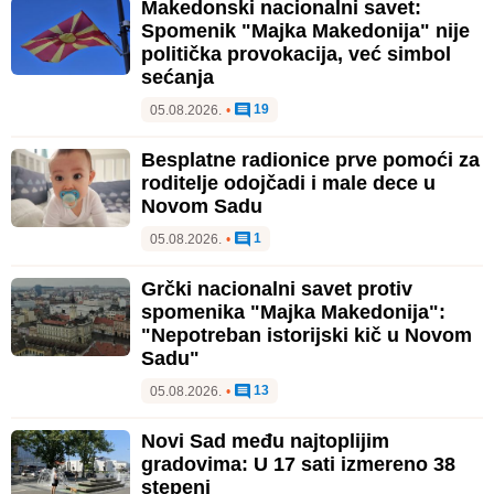
Makedonski nacionalni savet:
Spomenik "Majka Makedonija" nije
politička provokacija, već simbol
sećanja
19
05.08.2026.
•
Besplatne radionice prve pomoći za
roditelje odojčadi i male dece u
Novom Sadu
1
05.08.2026.
•
Grčki nacionalni savet protiv
spomenika "Majka Makedonija":
"Nepotreban istorijski kič u Novom
Sadu"
13
05.08.2026.
•
Novi Sad među najtoplijim
gradovima: U 17 sati izmereno 38
stepeni