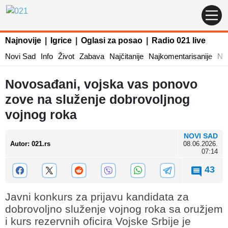
Najnovije
|
Igrice
|
Oglasi za posao
|
Radio 021 live
Novi Sad
Info
Život
Zabava
Najčitanije
Najkomentarisanije
Naj
Novosađani, vojska vas ponovo
zove na služenje dobrovoljnog
vojnog roka
NOVI SAD
Autor
:
021.rs
08.06.2026.
07:14
43
Javni konkurs za prijavu kandidata za
dobrovoljno služenje vojnog roka sa oružjem
i kurs rezervnih oficira Vojske Srbije je