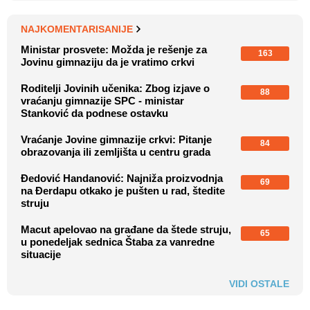
NAJKOMENTARISANIJE
Ministar prosvete: Možda je rešenje za
163
Jovinu gimnaziju da je vratimo crkvi
Roditelji Jovinih učenika: Zbog izjave o
88
vraćanju gimnazije SPC - ministar
Stanković da podnese ostavku
Vraćanje Jovine gimnazije crkvi: Pitanje
84
obrazovanja ili zemljišta u centru grada
Đedović Handanović: Najniža proizvodnja
69
na Đerdapu otkako je pušten u rad, štedite
struju
Macut apelovao na građane da štede struju,
65
u ponedeljak sednica Štaba za vanredne
situacije
VIDI OSTALE