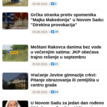
0
05.08.2026.
•
Grčka stranka protiv spomenika
"Majka Makedonija" u Novom Sadu:
"Direktna provokacija"
39
05.08.2026.
•
Meštani Rakovca danima bez vode
u večernjim satima: JKP obećava
trajno rešenje u septembru
21
05.08.2026.
•
Vraćanje Jovine gimnazije crkvi:
Pitanje obrazovanja ili zemljišta u
centru grada
84
05.08.2026.
•
U Novom Sadu za jedan dan rođeno