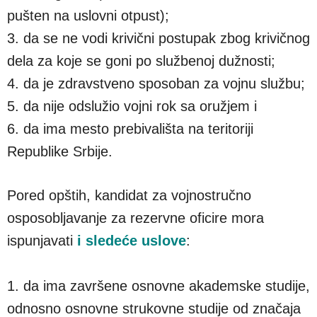
pušten na uslovni otpust);
3. da se ne vodi krivični postupak zbog krivičnog
dela za koje se goni po službenoj dužnosti;
4. da je zdravstveno sposoban za vojnu službu;
5. da nije odslužio vojni rok sa oružjem i
6. da ima mesto prebivališta na teritoriji
Republike Srbije.
Pored opštih, kandidat za vojnostručno
osposobljavanje za rezervne oficire mora
ispunjavati
i sledeće uslove
:
1. da ima završene osnovne akademske studije,
odnosno osnovne strukovne studije od značaja