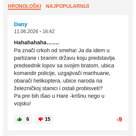
HRONOLOŠKI
NAJPOPULARNIJI
Dany
11.06.2026
•
16:42
Hahahahaha…….
Pa znači crkoh od smeha! Ja da idem u
partizane i branim državu koju predstavlja
predsednik lopov sa svojim bratom, ubica
komandir policije, uzgajivači marihuane,
obarači helikoptera, ubice naroda na
železničkoj stanici i ostali probisveti?
Pa pre bih išao u Hare -krišnu nego u
vojsku!
-9
6
15