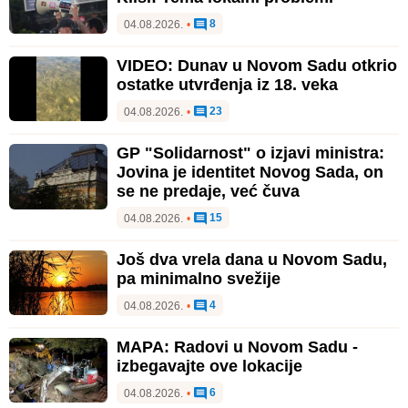
8
04.08.2026.
•
VIDEO: Dunav u Novom Sadu otkrio
ostatke utvrđenja iz 18. veka
23
04.08.2026.
•
GP "Solidarnost" o izjavi ministra:
Jovina je identitet Novog Sada, on
se ne predaje, već čuva
15
04.08.2026.
•
Još dva vrela dana u Novom Sadu,
pa minimalno svežije
4
04.08.2026.
•
MAPA: Radovi u Novom Sadu -
izbegavajte ove lokacije
6
04.08.2026.
•