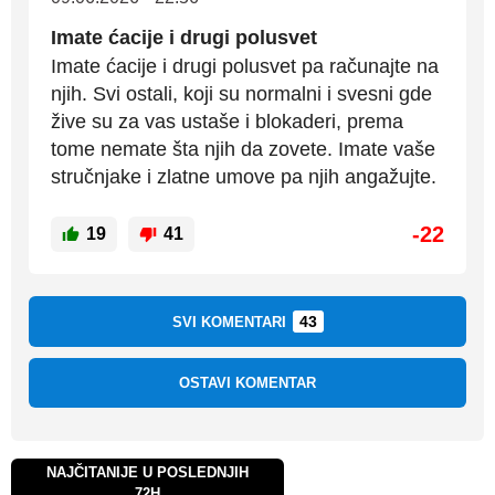
Imate ćacije i drugi polusvet
Imate ćacije i drugi polusvet pa računajte na
njih. Svi ostali, koji su normalni i svesni gde
žive su za vas ustaše i blokaderi, prema
tome nemate šta njih da zovete. Imate vaše
stručnjake i zlatne umove pa njih angažujte.
-22
19
41
43
SVI KOMENTARI
OSTAVI KOMENTAR
NAJČITANIJE U POSLEDNJIH
72H