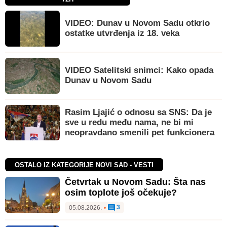
VIDEO: Dunav u Novom Sadu otkrio
ostatke utvrđenja iz 18. veka
VIDEO Satelitski snimci: Kako opada
Dunav u Novom Sadu
Rasim Ljajić o odnosu sa SNS: Da je
sve u redu među nama, ne bi mi
neopravdano smenili pet funkcionera
OSTALO IZ KATEGORIJE NOVI SAD - VESTI
Četvrtak u Novom Sadu: Šta nas
osim toplote još očekuje?
3
05.08.2026.
•