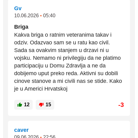
Gv
10.06.2026
•
05:40
Briga
Kakva briga o ratnim veteranima takav i
odziv. Odazvao sam se u ratu kao civil.
Sada sa ovakvim stanjem u drzavi ni u
vojsku. Nemamo ni privilegiju da ne platimo
participaciju u Domu Zdravlja a ne da
dobijemo uput preko reda. Aktivni su dobili
cinove stanove a mi civili nas se stide. Kako
je u Americi Hrvatskoj
-3
12
15
caver
09.06.2026
•
22:56