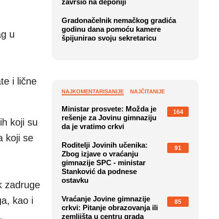
završio na deponiji
Gradonačelnik nemačkog gradića
godinu dana pomoću kamere
ag u
špijunirao svoju sekretaricu
e i lične
NAJKOMENTARISANIJE
NAJČITANIJE
Ministar prosvete: Možda je
164
rešenje za Jovinu gimnaziju
h koji su
da je vratimo crkvi
 koji se
Roditelji Jovinih učenika:
91
Zbog izjave o vraćanju
gimnazije SPC - ministar
Stanković da podnese
ostavku
k zadruge
Vraćanje Jovine gimnazije
a, kao i
85
crkvi: Pitanje obrazovanja ili
.
zemljišta u centru grada