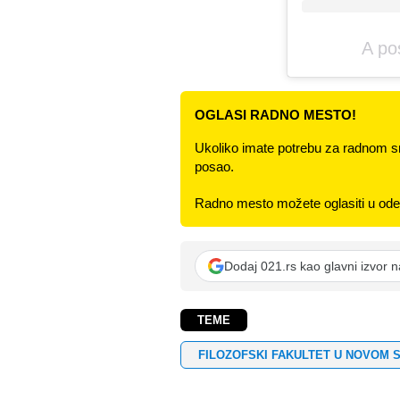
A po
OGLASI RADNO MESTO!
Ukoliko imate potrebu za radnom s
posao.
Radno mesto možete oglasiti u odel
Dodaj 021.rs kao glavni izvor 
TEME
FILOZOFSKI FAKULTET U NOVOM 