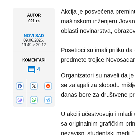
Akcija je posvećena preminu
AUTOR
mašinskom inženjeru Jovanu 
021.rs
oblasti novinarstva, obrazo
NOVI SAD
09.06.2026.
19:49 > 20:12
Posetioci su imali priliku d
predmete trojice Novosađa
KOMENTARI
4
Organizatori su naveli da je
se zalagali za slobodu mišlj
danas bore za društvene p
U akciji učestvovuju i mla
sa originalnim grafičkim pr
nezavisni studentski medij