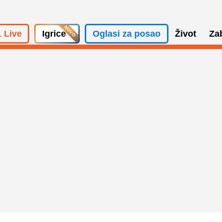
 Live
Igrice
Oglasi za posao
Život
Za