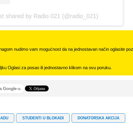
st shared by Radio 021 (@radio_021)
nagom nudimo vam mogućnost da na jednostavan način oglasite pozi
jku Oglasi za posao ili jednostavno klikom na ovu poruku.
na Google-u
SADU
STUDENTI U BLOKADI
DONATORSKA AKCIJA