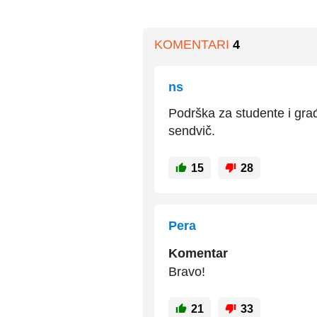
KOMENTARI
4
ns
Podrška za studente i građ
sendvič.
15
28
Pera
Komentar
Bravo!
21
33