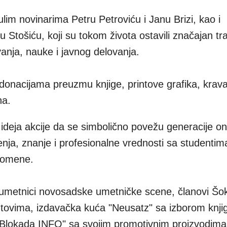
lim novinarima Petru Petroviću i Janu Brizi, kao i
Stošiću, koji su tokom života ostavili značajan tr
vanja, nauke i javnog delovanja.
a donacijama preuzmu knjige, printove grafika, kravat
na.
 ideja akcije da se simbolično povežu generacije oni
enja, znanje i profesionalne vrednosti sa studentima
romene.
di umetnici novosadske umetničke scene, članovi Šo
intovima, izdavačka kuća "Neusatz" sa izborom knjig
 "Blokada INFO" sa svojim promotivnim proizvodima