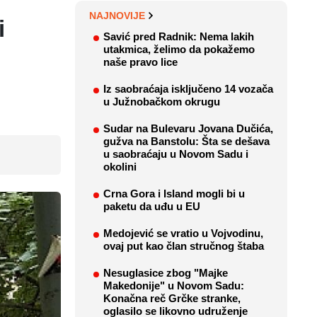
NAJNOVIJE
i
Savić pred Radnik: Nema lakih
utakmica, želimo da pokažemo
naše pravo lice
Iz saobraćaja isključeno 14 vozača
u Južnobačkom okrugu
Sudar na Bulevaru Jovana Dučića,
gužva na Banstolu: Šta se dešava
u saobraćaju u Novom Sadu i
okolini
Crna Gora i Island mogli bi u
paketu da uđu u EU
Medojević se vratio u Vojvodinu,
ovaj put kao član stručnog štaba
Nesuglasice zbog "Majke
Makedonije" u Novom Sadu:
Konačna reč Grčke stranke,
oglasilo se likovno udruženje