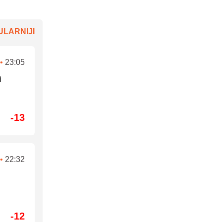
LARNIJI
•
23:05
i
-13
•
22:32
-12