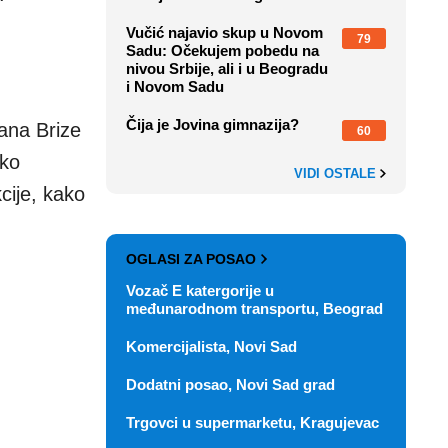
Vučić najavio skup u Novom
79
Sadu: Očekujem pobedu na
nivou Srbije, ali i u Beogradu
i Novom Sadu
Čija je Jovina gimnazija?
ana Brize
60
uko
VIDI OSTALE
cije, kako
OGLASI ZA POSAO
Vozač E katergorije u
međunarodnom transportu, Beograd
Komercijalista, Novi Sad
Dodatni posao, Novi Sad grad
Trgovci u supermarketu, Kragujevac