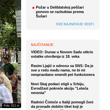
Požar u Deliblatskoj peščari
ponovo se razbuktao prema
Šušari
SVE NAJNOVIJE VESTI
NAJČITANIJE
VIDEO: Dunav u Novom Sadu otkrio
ostatke utvrđenja iz 18. veka
Rasim Ljajić o odnosu sa SNS: Da je
sve u redu među nama, ne bi mi
neopravdano smenili pet funkcionera
Novi Skaj podaci stigli u Srbiju,
Evrodžast pokreće akciju "Leteća
nevesta"
Radnici Čistoće u Italiji pomogli ženi
Foto: 021.rs
da pronađe dobitni tiket koji je