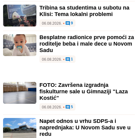
Tribina sa studentima u subotu na
Klisi: Tema lokalni problemi
9
06.08.2026.
•
Besplatne radionice prve pomoći za
roditelje beba i male dece u Novom
Sadu
1
06.08.2026.
•
FOTO: Završena izgradnja
fiskulturne sale u Gimnaziji "Laza
Kostić"
5
06.08.2026.
•
Napet odnos u vrhu SDPS-a i
naprednjaka: U Novom Sadu sve u
redu