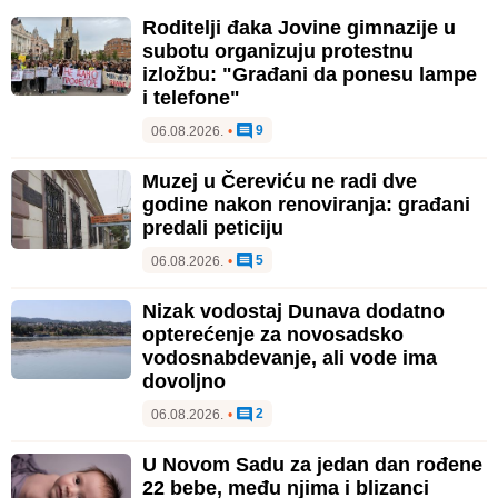
Roditelji đaka Jovine gimnazije u
subotu organizuju protestnu
izložbu: "Građani da ponesu lampe
i telefone"
9
06.08.2026.
•
Muzej u Čereviću ne radi dve
godine nakon renoviranja: građani
predali peticiju
5
06.08.2026.
•
Nizak vodostaj Dunava dodatno
opterećenje za novosadsko
vodosnabdevanje, ali vode ima
dovoljno
2
06.08.2026.
•
U Novom Sadu za jedan dan rođene
22 bebe, među njima i blizanci