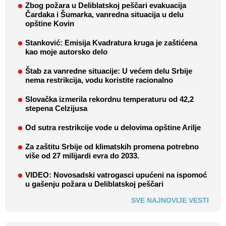
Zbog požara u Deliblatskoj peščari evakuacija
Čardaka i Šumarka, vanredna situacija u delu
opštine Kovin
Stanković: Emisija Kvadratura kruga je zaštićena
kao moje autorsko delo
Štab za vanredne situacije: U većem delu Srbije
nema restrikcija, vodu koristite racionalno
Slovačka izmerila rekordnu temperaturu od 42,2
stepena Celzijusa
Od sutra restrikcije vode u delovima opštine Arilje
Za zaštitu Srbije od klimatskih promena potrebno
više od 27 milijardi evra do 2033.
VIDEO: Novosadski vatrogasci upućeni na ispomoć
u gašenju požara u Deliblatskoj peščari
SVE NAJNOVIJE VESTI