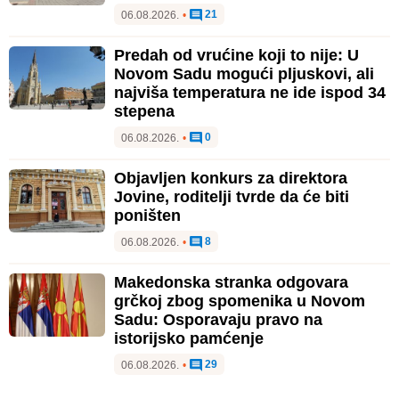
21
06.08.2026.
•
Predah od vrućine koji to nije: U
Novom Sadu mogući pljuskovi, ali
najviša temperatura ne ide ispod 34
stepena
0
06.08.2026.
•
Objavljen konkurs za direktora
Jovine, roditelji tvrde da će biti
poništen
8
06.08.2026.
•
Makedonska stranka odgovara
grčkoj zbog spomenika u Novom
Sadu: Osporavaju pravo na
istorijsko pamćenje
29
06.08.2026.
•