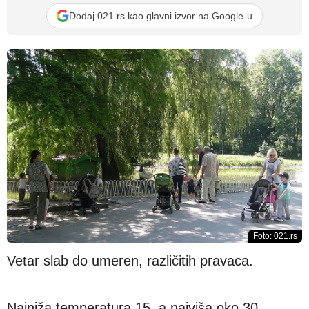
Dodaj 021.rs kao glavni izvor na Google-u
Foto: 021.rs
Vetar slab do umeren, različitih pravaca.
Najniža temperatura 15, a najviša oko 30