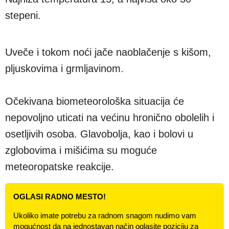
stepeni.
Uveče i tokom noći jače naoblačenje s kišom,
pljuskovima i grmljavinom.
Očekivana biometeorološka situacija će
nepovolјno uticati na većinu hronično obolelih i
osetlјivih osoba. Glavobolјa, kao i bolovi u
zglobovima i mišićima su moguće
meteoropatske reakcije.
OGLASI RADNO MESTO!
Ukoliko imate potrebu za radnom snagom nudimo vam
mogućnost da na jednostavan način oglasite poziciju za