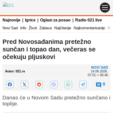
Najnovije
|
Igrice
|
Oglasi za posao
|
Radio 021 live
Novi Sad
Info
Život
Zabava
Najčitanije
Najkomentarisanije
Naj
Pred Novosađanima pretežno
sunčan i topao dan, večeras se
očekuju pljuskovi
NOVI SAD
Autor
:
021.rs
14.06.2026.
07:01 > 06:46
0
Danas će u Novom Sadu pretežno sunčano i
toplije.