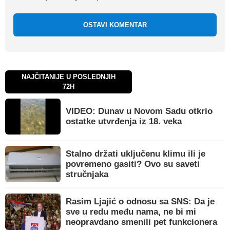
OSTAVI KOMENTAR
NAJČITANIJE U POSLEDNJIH
72H
VIDEO: Dunav u Novom Sadu otkrio
ostatke utvrđenja iz 18. veka
Stalno držati uključenu klimu ili je
povremeno gasiti? Ovo su saveti
stručnjaka
Rasim Ljajić o odnosu sa SNS: Da je
sve u redu među nama, ne bi mi
neopravdano smenili pet funkcionera