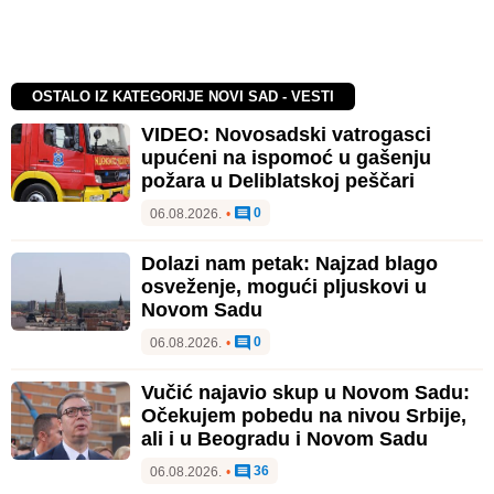
OSTALO IZ KATEGORIJE NOVI SAD - VESTI
VIDEO: Novosadski vatrogasci
upućeni na ispomoć u gašenju
požara u Deliblatskoj peščari
0
06.08.2026.
•
Dolazi nam petak: Najzad blago
osveženje, mogući pljuskovi u
Novom Sadu
0
06.08.2026.
•
Vučić najavio skup u Novom Sadu:
Očekujem pobedu na nivou Srbije,
ali i u Beogradu i Novom Sadu
36
06.08.2026.
•