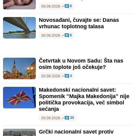
0
06.08.2026.
•
Novosađani, čuvajte se: Danas
vrhunac toplotnog talasa
6
06.08.2026.
•
Četvrtak u Novom Sadu: Šta nas
osim toplote još očekuje?
4
05.08.2026.
•
Makedonski nacionalni savet:
Spomenik "Majka Makedonija" nije
politička provokacija, već simbol
sećanja
35
05.08.2026.
•
Grčki nacionalni savet protiv