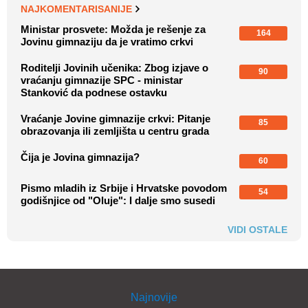
NAJKOMENTARISANIJE
Ministar prosvete: Možda je rešenje za
164
Jovinu gimnaziju da je vratimo crkvi
Roditelji Jovinih učenika: Zbog izjave o
90
vraćanju gimnazije SPC - ministar
Stanković da podnese ostavku
Vraćanje Jovine gimnazije crkvi: Pitanje
85
obrazovanja ili zemljišta u centru grada
Čija je Jovina gimnazija?
60
Pismo mladih iz Srbije i Hrvatske povodom
54
godišnjice od "Oluje": I dalje smo susedi
VIDI OSTALE
Najnovije