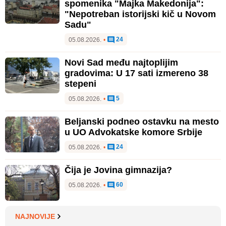
spomenika "Majka Makedonija":
"Nepotreban istorijski kič u Novom
Sadu"
24
05.08.2026.
•
Novi Sad među najtoplijim
gradovima: U 17 sati izmereno 38
stepeni
5
05.08.2026.
•
Beljanski podneo ostavku na mesto
u UO Advokatske komore Srbije
24
05.08.2026.
•
Čija je Jovina gimnazija?
60
05.08.2026.
•
NAJNOVIJE