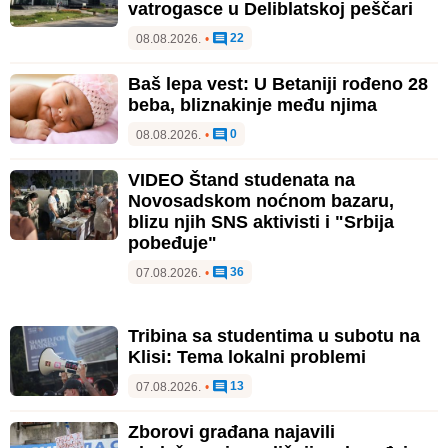
vatrogasce u Deliblatskoj peščari
22
08.08.2026.
•
Baš lepa vest: U Betaniji rođeno 28
beba, bliznakinje među njima
0
08.08.2026.
•
VIDEO Štand studenata na
Novosadskom noćnom bazaru,
blizu njih SNS aktivisti i "Srbija
pobeđuje"
36
07.08.2026.
•
Tribina sa studentima u subotu na
Klisi: Tema lokalni problemi
13
07.08.2026.
•
Zborovi građana najavili