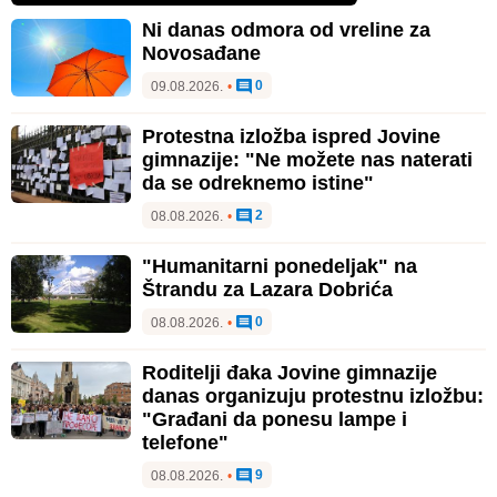
Ni danas odmora od vreline za
Novosađane
0
09.08.2026.
•
Protestna izložba ispred Jovine
gimnazije: "Ne možete nas naterati
da se odreknemo istine"
2
08.08.2026.
•
"Humanitarni ponedeljak" na
Štrandu za Lazara Dobrića
0
08.08.2026.
•
Roditelji đaka Jovine gimnazije
danas organizuju protestnu izložbu:
"Građani da ponesu lampe i
telefone"
9
08.08.2026.
•