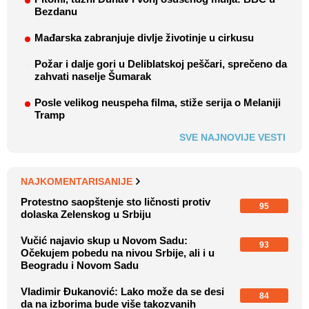
Bezdanu
Mađarska zabranjuje divlje životinje u cirkusu
Požar i dalje gori u Deliblatskoj peščari, sprečeno da
zahvati naselje Šumarak
Posle velikog neuspeha filma, stiže serija o Melaniji
Tramp
SVE NAJNOVIJE VESTI
NAJKOMENTARISANIJE
Protestno saopštenje sto ličnosti protiv
95
dolaska Zelenskog u Srbiju
Vučić najavio skup u Novom Sadu:
93
Očekujem pobedu na nivou Srbije, ali i u
Beogradu i Novom Sadu
Vladimir Đukanović: Lako može da se desi
84
da na izborima bude više takozvanih