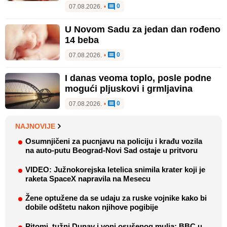
0
07.08.2026.
•
U Novom Sadu za jedan dan rođeno
14 beba
0
07.08.2026.
•
I danas veoma toplo, posle podne
mogući pljuskovi i grmljavina
0
07.08.2026.
•
NAJNOVIJE
Osumnjičeni za pucnjavu na policiju i krađu vozila
na auto-putu Beograd-Novi Sad ostaje u pritvoru
VIDEO: Južnokorejska letelica snimila krater koji je
raketa SpaceX napravila na Mesecu
Žene optužene da se udaju za ruske vojnike kako bi
dobile odštetu nakon njihove pogibije
Pitomi, tužni Dunav i vonj osušenog mulja: BBC u