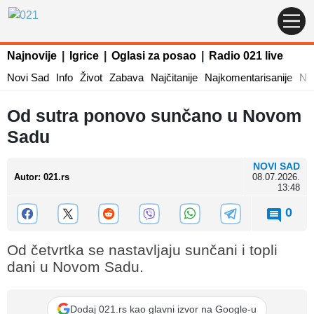
Najnovije
|
Igrice
|
Oglasi za posao
|
Radio 021 live
Novi Sad
Info
Život
Zabava
Najčitanije
Najkomentarisanije
Naj
Od sutra ponovo sunčano u Novom
Sadu
NOVI SAD
Autor
:
021.rs
08.07.2026.
13:48
0
Od četvrtka se nastavljaju sunčani i topli
dani u Novom Sadu.
Dodaj 021.rs kao glavni izvor na Google-u