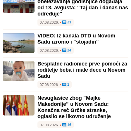
obeležavanje godišnjice događaja
od 13. avgusta: "Taj dan i danas nas
određuje"
21
07.08.2026.
•
VIDEO: Iz kanala DTD u Novom
Sadu izronio i "stojadin"
24
07.08.2026.
•
Besplatne radionice prve pomoći za
roditelje beba i male dece u Novom
Sadu
1
07.08.2026.
•
Nesuglasice zbog "Majke
Makedonije" u Novom Sadu:
Konačna reč Grčke stranke,
oglasilo se likovno udruženje
16
07.08.2026.
•