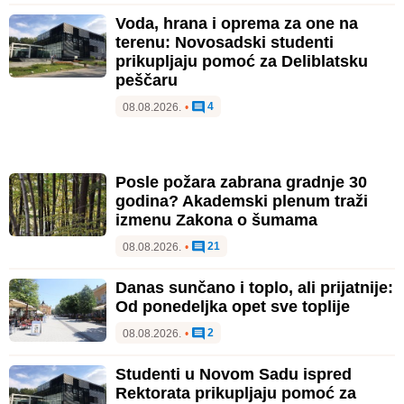
Voda, hrana i oprema za one na
terenu: Novosadski studenti
prikupljaju pomoć za Deliblatsku
peščaru
4
08.08.2026.
•
Posle požara zabrana gradnje 30
godina? Akademski plenum traži
izmenu Zakona o šumama
21
08.08.2026.
•
Danas sunčano i toplo, ali prijatnije:
Od ponedeljka opet sve toplije
2
08.08.2026.
•
Studenti u Novom Sadu ispred
Rektorata prikupljaju pomoć za