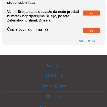
studentskih lista
Vulin: Srbija da se obaveže da neće prodati
76
ni metak neprijateljima Rusije, poseta
Zelenskog pritisak Brisela
Čija je Jovina gimnazija?
60
VIDI OSTALE
Najnovije
Najčitanije
Radio 021 live
Shopins