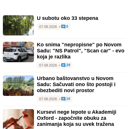
U subotu oko 33 stepena
0
07.08.2026.
•
Ko snima "nepropisne" po Novom
Sadu: "NS Patrol", "Scan car" - evo
koja je razlika
29
07.08.2026.
•
Urbano baštovanstvo u Novom
Sadu: Sačuvati ono što postoji i
obezbediti novi prostor
10
07.08.2026.
•
Kursevi nege lepote u Akademiji
Oxford - započnite obuku za
zanimanja koja su uvek tražena