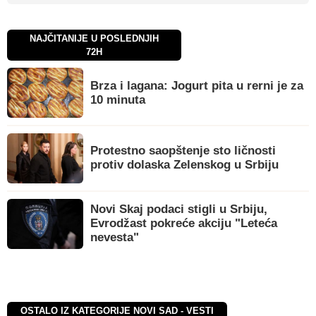
NAJČITANIJE U POSLEDNJIH
72H
Brza i lagana: Jogurt pita u rerni je za
10 minuta
Protestno saopštenje sto ličnosti
protiv dolaska Zelenskog u Srbiju
Novi Skaj podaci stigli u Srbiju,
Evrodžast pokreće akciju "Leteća
nevesta"
OSTALO IZ KATEGORIJE NOVI SAD - VESTI