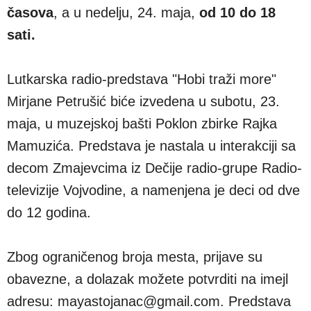
časova
, a u nedelju, 24. maja,
od 10 do 18
sati.
Lutkarska radio-predstava "Hobi traži more"
Mirjane Petrušić biće izvedena u subotu, 23.
maja, u muzejskoj bašti Poklon zbirke Rajka
Mamuzića. Predstava je nastala u interakciji sa
decom Zmajevcima iz Dečije radio-grupe Radio-
televizije Vojvodine, a namenjena je deci od dve
do 12 godina.
Zbog ograničenog broja mesta, prijave su
obavezne, a dolazak možete potvrditi na imejl
adresu: mayastojanac@gmail.com. Predstava