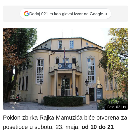
Dodaj 021.rs kao glavni izvor na Google-u
Foto: 021.rs
Poklon zbirka Rajka Mamuzića biće otvorena za
posetioce u subotu, 23. maja,
od 10 do 21