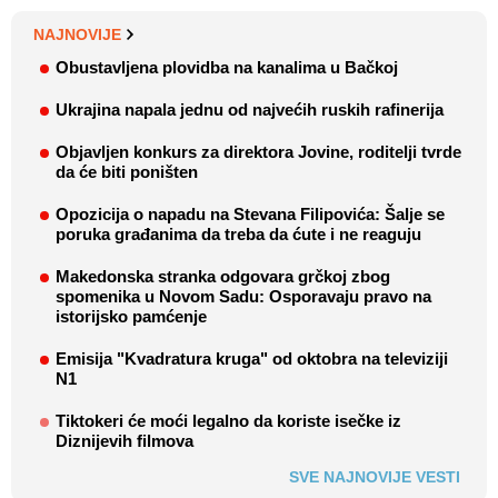
NAJNOVIJE
Obustavljena plovidba na kanalima u Bačkoj
Ukrajina napala jednu od najvećih ruskih rafinerija
Objavljen konkurs za direktora Jovine, roditelji tvrde
da će biti poništen
Opozicija o napadu na Stevana Filipovića: Šalje se
poruka građanima da treba da ćute i ne reaguju
Makedonska stranka odgovara grčkoj zbog
spomenika u Novom Sadu: Osporavaju pravo na
istorijsko pamćenje
Emisija "Kvadratura kruga" od oktobra na televiziji
N1
Tiktokeri će moći legalno da koriste isečke iz
Diznijevih filmova
SVE NAJNOVIJE VESTI