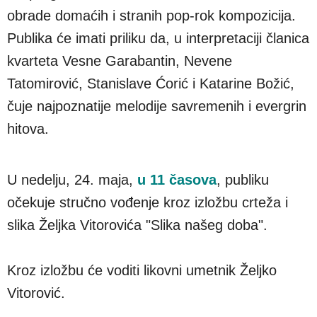
obrade domaćih i stranih pop-rok kompozicija.
Publika će imati priliku da, u interpretaciji članica
kvarteta Vesne Garabantin, Nevene
Tatomirović, Stanislave Ćorić i Katarine Božić,
čuje najpoznatije melodije savremenih i evergrin
hitova.
U nedelju, 24. maja,
u 11 časova
, publiku
očekuje stručno vođenje kroz izložbu crteža i
slika Željka Vitorovića "Slika našeg doba".
Kroz izložbu će voditi likovni umetnik Željko
Vitorović.