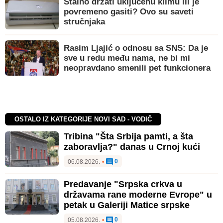
Stalno držati uključenu klimu ili je
povremeno gasiti? Ovo su saveti
stručnjaka
Rasim Ljajić o odnosu sa SNS: Da je
sve u redu među nama, ne bi mi
neopravdano smenili pet funkcionera
OSTALO IZ KATEGORIJE NOVI SAD - VODIČ
Tribina "Šta Srbija pamti, a šta
zaboravlja?" danas u Crnoj kući
0
06.08.2026.
•
Predavanje "Srpska crkva u
državama rane moderne Evrope" u
petak u Galeriji Matice srpske
0
05.08.2026.
•