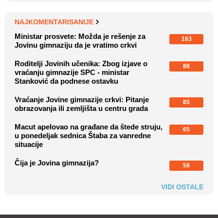
NAJKOMENTARISANIJE
Ministar prosvete: Možda je rešenje za
163
Jovinu gimnaziju da je vratimo crkvi
Roditelji Jovinih učenika: Zbog izjave o
88
vraćanju gimnazije SPC - ministar
Stanković da podnese ostavku
Vraćanje Jovine gimnazije crkvi: Pitanje
85
obrazovanja ili zemljišta u centru grada
Macut apelovao na građane da štede struju,
65
u ponedeljak sednica Štaba za vanredne
situacije
Čija je Jovina gimnazija?
58
VIDI OSTALE