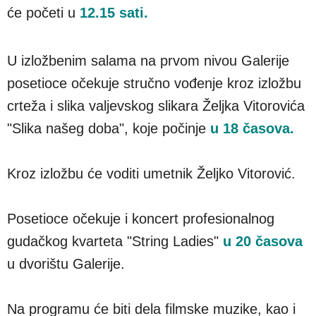
će početi u
12.15 sati.
U izložbenim salama na prvom nivou Galerije
posetioce očekuje stručno vođenje kroz izložbu
crteža i slika valjevskog slikara Željka Vitorovića
"Slika našeg doba", koje počinje
u 18 časova.
Kroz izložbu će voditi umetnik Željko Vitorović.
Posetioce očekuje i koncert profesionalnog
gudačkog kvarteta "String Ladies"
u 20 časova
u dvorištu Galerije.
Na programu će biti dela filmske muzike, kao i