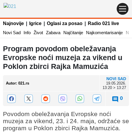
Najnovije
|
Igrice
|
Oglasi za posao
|
Radio 021 live
Novi Sad
Info
Život
Zabava
Najčitanije
Najkomentarisanije
Naj
Program povodom obeležavanja
Evropske noći muzeja za vikend u
Poklon zbirci Rajka Mamuzića
NOVI SAD
Autor
:
021.rs
19.05.2026.
13:20 > 13:27
0
Povodom obeležavanja Evropske noći
muzeja za vikend, 23. i 24. maja, održaće se
program u Poklon zbirci Rajka Mamuzića.