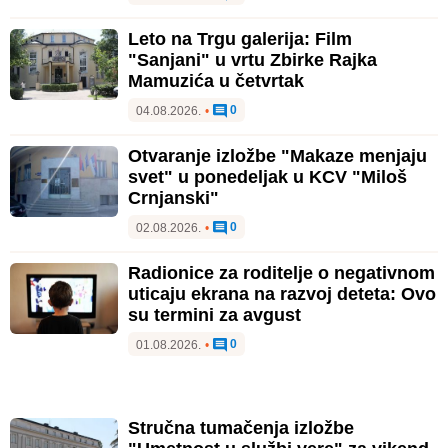
Leto na Trgu galerija: Film
"Sanjani" u vrtu Zbirke Rajka
Mamuzića u četvrtak
0
04.08.2026.
•
Otvaranje izložbe "Makaze menjaju
svet" u ponedeljak u KCV "Miloš
Crnjanski"
0
02.08.2026.
•
Radionice za roditelje o negativnom
uticaju ekrana na razvoj deteta: Ovo
su termini za avgust
0
01.08.2026.
•
Stručna tumačenja izložbe