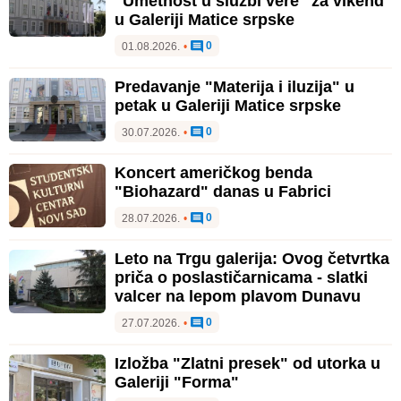
"Umetnost u službi vere" za vikend
u Galeriji Matice srpske
0
01.08.2026.
•
Predavanje "Materija i iluzija" u
petak u Galeriji Matice srpske
0
30.07.2026.
•
Koncert američkog benda
"Biohazard" danas u Fabrici
0
28.07.2026.
•
Leto na Trgu galerija: Ovog četvrtka
priča o poslastičarnicama - slatki
valcer na lepom plavom Dunavu
0
27.07.2026.
•
Izložba "Zlatni presek" od utorka u
Galeriji "Forma"