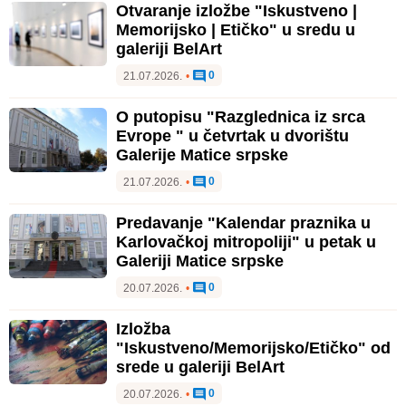
Otvaranje izložbe "Iskustveno |
Memorijsko | Etičko" u sredu u
galeriji BelArt
0
21.07.2026.
•
O putopisu "Razglednica iz srca
Evrope " u četvrtak u dvorištu
Galerije Matice srpske
0
21.07.2026.
•
Predavanje "Kalendar praznika u
Karlovačkoj mitropoliji" u petak u
Galeriji Matice srpske
0
20.07.2026.
•
Izložba
"Iskustveno/Memorijsko/Etičko" od
srede u galeriji BelArt
0
20.07.2026.
•