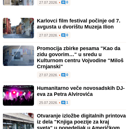
0
27.07.2026.
•
Karlovci film festival počinje od 7.
avgusta u dvorištu Muzeja Ilion
0
27.07.2026.
•
Promocija zbirke pesama "Kao da
zidu govorim…" u sredu u
Kulturnom centru Vojvodine "Miloš
Crnjanski"
0
27.07.2026.
•
Humanitarno veče novosadskih DJ-
eva za Petra Alvirovića
1
25.07.2026.
•
Otvaranje izložbe digitalnih printova
iz dela "Knjiga poezije za kraj
sveta" u ponedeljak u Američkom