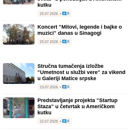
kutku
0
25.07.2026.
•
Koncert "Mitovi, legende i bajke o
muzici" danas u Sinagogi
0
25.07.2026.
•
Stručna tumačenja izložbe
"Umetnost u službi vere" za vikend
u Galeriji Matice srpske
0
23.07.2026.
•
Predstavljanje projekta "Startup
Staza" u četvrtak u Američkom
kutku
0
22.07.2026.
•