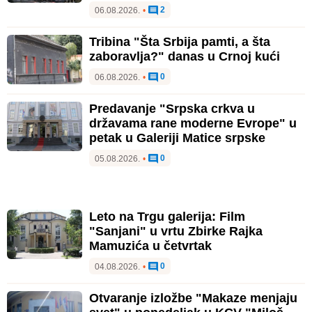
2
06.08.2026.
•
Tribina "Šta Srbija pamti, a šta
zaboravlja?" danas u Crnoj kući
0
06.08.2026.
•
Predavanje "Srpska crkva u
državama rane moderne Evrope" u
petak u Galeriji Matice srpske
0
05.08.2026.
•
Leto na Trgu galerija: Film
"Sanjani" u vrtu Zbirke Rajka
Mamuzića u četvrtak
0
04.08.2026.
•
Otvaranje izložbe "Makaze menjaju