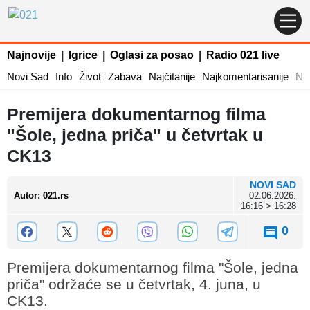
Najnovije
|
Igrice
|
Oglasi za posao
|
Radio 021 live
Novi Sad
Info
Život
Zabava
Najčitanije
Najkomentarisanije
Naj
Premijera dokumentarnog filma
"Šole, jedna priča" u četvrtak u
CK13
NOVI SAD
Autor
:
021.rs
02.06.2026.
16:16 > 16:28
0
Premijera dokumentarnog filma "Šole, jedna
priča" održaće se u četvrtak, 4. juna, u
CK13.