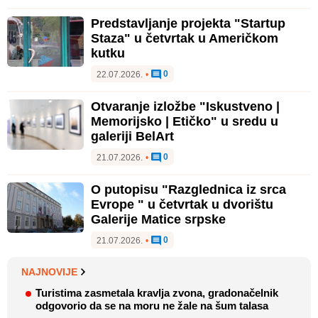
Predstavljanje projekta "Startup
Staza" u četvrtak u Američkom
kutku
0
22.07.2026.
•
Otvaranje izložbe "Iskustveno |
Memorijsko | Etičko" u sredu u
galeriji BelArt
0
21.07.2026.
•
O putopisu "Razglednica iz srca
Evrope " u četvrtak u dvorištu
Galerije Matice srpske
0
21.07.2026.
•
NAJNOVIJE
Turistima zasmetala kravlja zvona, gradonačelnik
odgovorio da se na moru ne žale na šum talasa