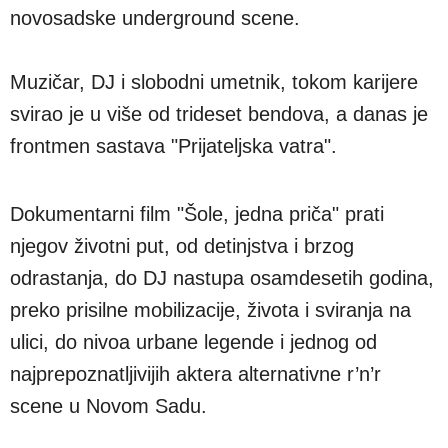
novosadske underground scene.
Muzičar, DJ i slobodni umetnik, tokom karijere
svirao je u više od trideset bendova, a danas je
frontmen sastava "Prijateljska vatra".
Dokumentarni film "Šole, jedna priča" prati
njegov životni put, od detinjstva i brzog
odrastanja, do DJ nastupa osamdesetih godina,
preko prisilne mobilizacije, života i sviranja na
ulici, do nivoa urbane legende i jednog od
najprepoznatljivijih aktera alternativne r’n’r
scene u Novom Sadu.