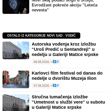
Novi Skaj podaci stigli u Srbiju,
Evrodžast pokreće akciju "Leteća
nevesta"
OSTALO IZ KATEGORIJE NOVI SAD - VODIČ
Autorska vođenja kroz izložbu
"Uroš Predić u Sentandreji" u
nedelju u Galeriji Matice srpske
0
08.08.2026.
•
Karlovci film festival od danas do
nedelje u dvorištu Muzeja Ilion
0
07.08.2026.
•
Stručna tumačenja izložbe
"Umetnost u službi vere" u subotu
u Galeriji Matice srpske