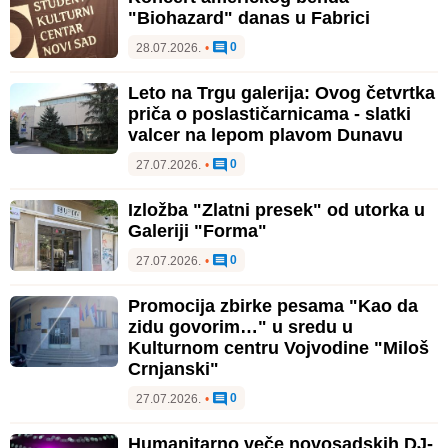
"Biohazard" danas u Fabrici
0
28.07.2026.
•
Leto na Trgu galerija: Ovog četvrtka
priča o poslastičarnicama - slatki
valcer na lepom plavom Dunavu
0
27.07.2026.
•
Izložba "Zlatni presek" od utorka u
Galeriji "Forma"
0
27.07.2026.
•
Promocija zbirke pesama "Kao da
zidu govorim…" u sredu u
Kulturnom centru Vojvodine "Miloš
Crnjanski"
0
27.07.2026.
•
Humanitarno veče novosadskih DJ-