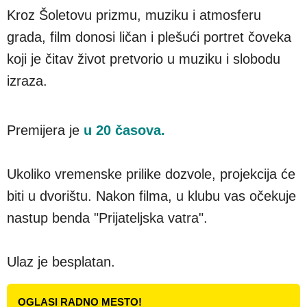
Kroz Šoletovu prizmu, muziku i atmosferu
grada, film donosi ličan i plešući portret čoveka
koji je čitav život pretvorio u muziku i slobodu
izraza.
Premijera je
u 20 časova.
Ukoliko vremenske prilike dozvole, projekcija će
biti u dvorištu. Nakon filma, u klubu vas očekuje
nastup benda "Prijateljska vatra".
Ulaz je besplatan.
OGLASI RADNO MESTO!