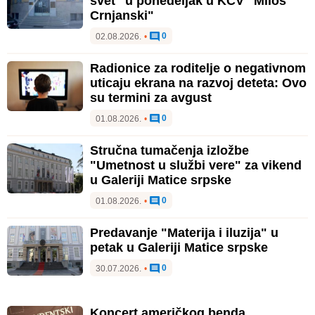
svet" u ponedeljak u KCV "Miloš
Crnjanski"
0
02.08.2026.
•
Radionice za roditelje o negativnom
uticaju ekrana na razvoj deteta: Ovo
su termini za avgust
0
01.08.2026.
•
Stručna tumačenja izložbe
"Umetnost u službi vere" za vikend
u Galeriji Matice srpske
0
01.08.2026.
•
Predavanje "Materija i iluzija" u
petak u Galeriji Matice srpske
0
30.07.2026.
•
Koncert američkog benda