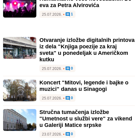
eva za Petra Alvirovića
1
25.07.2026.
•
Otvaranje izložbe digitalnih printova
iz dela "Knjiga poezije za kraj
sveta" u ponedeljak u Američkom
kutku
0
25.07.2026.
•
Koncert "Mitovi, legende i bajke o
muzici" danas u Sinagogi
0
25.07.2026.
•
Stručna tumačenja izložbe
"Umetnost u službi vere" za vikend
u Galeriji Matice srpske
0
23.07.2026.
•