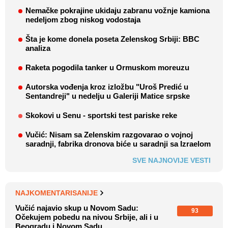
Nemačke pokrajine ukidaju zabranu vožnje kamiona
nedeljom zbog niskog vodostaja
Šta je kome donela poseta Zelenskog Srbiji: BBC
analiza
Raketa pogodila tanker u Ormuskom moreuzu
Autorska vođenja kroz izložbu "Uroš Predić u
Sentandreji" u nedelju u Galeriji Matice srpske
Skokovi u Senu - sportski test pariske reke
Vučić: Nisam sa Zelenskim razgovarao o vojnoj
saradnji, fabrika dronova biće u saradnji sa Izraelom
SVE NAJNOVIJE VESTI
NAJKOMENTARISANIJE
Vučić najavio skup u Novom Sadu:
93
Očekujem pobedu na nivou Srbije, ali i u
Beogradu i Novom Sadu