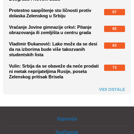
Protestno saopštenje sto ličnosti protiv
87
dolaska Zelenskog u Srbiju
Vraćanje Jovine gimnazije crkvi: Pitanje
85
obrazovanja ili zemljišta u centru grada
Vladimir Đukanović: Lako može da se desi
83
da na izborima bude više takozvanih
studentskih lista
Vulin: Srbija da se obaveže da neće prodati
73
ni metak neprijateljima Rusije, poseta
Zelenskog pritisak Brisela
VIDI OSTALE
Najnovije
Najčitanije