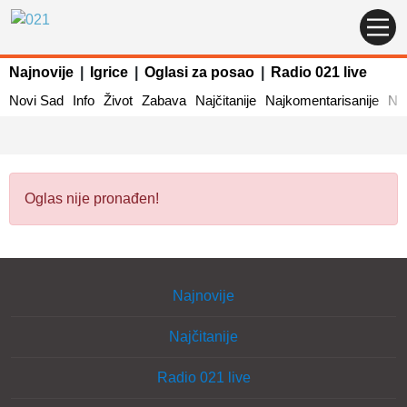
Najnovije
|
Igrice
|
Oglasi za posao
|
Radio 021 live
Novi Sad
Info
Život
Zabava
Najčitanije
Najkomentarisanije
Naj
Oglas nije pronađen!
Najnovije
Najčitanije
Radio 021 live