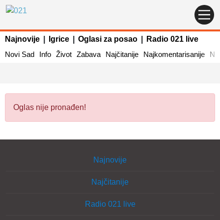
Najnovije
|
Igrice
|
Oglasi za posao
|
Radio 021 live
Novi Sad
Info
Život
Zabava
Najčitanije
Najkomentarisanije
Naj
Oglas nije pronađen!
Najnovije
Najčitanije
Radio 021 live