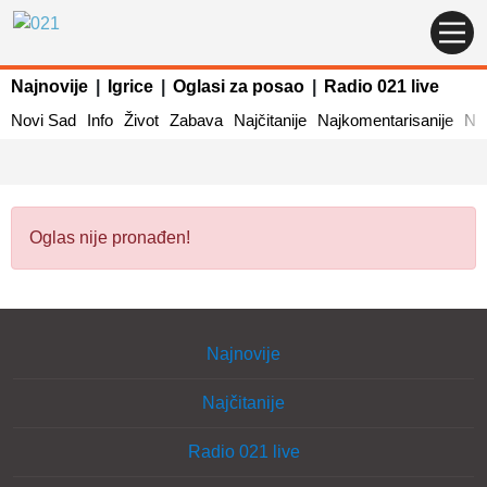
Najnovije
|
Igrice
|
Oglasi za posao
|
Radio 021 live
Novi Sad
Info
Život
Zabava
Najčitanije
Najkomentarisanije
Naj
Oglas nije pronađen!
Najnovije
Najčitanije
Radio 021 live