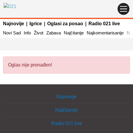
Najnovije
|
Igrice
|
Oglasi za posao
|
Radio 021 live
Novi Sad
Info
Život
Zabava
Najčitanije
Najkomentarisanije
Naj
Oglas nije pronađen!
Najnovije
Najčitanije
Radio 021 live