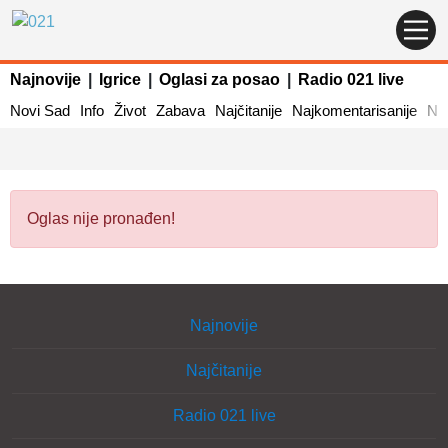
Najnovije
|
Igrice
|
Oglasi za posao
|
Radio 021 live
Novi Sad
Info
Život
Zabava
Najčitanije
Najkomentarisanije
Naj
Oglas nije pronađen!
Najnovije
Najčitanije
Radio 021 live