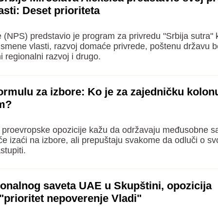
ti: Deset prioriteta
 (NPS) predstavio je program za privredu "Srbija sutra" k
smene vlasti, razvoj domaće privrede, poštenu državu 
 regionalni razvoj i drugo.
formulu za izbore: Ko je za zajedničku kolon
em?
i proevropske opozicije kažu da održavaju međusobne sa
 će izaći na izbore, ali prepuštaju svakome da odluči o s
stupiti.
onalnog saveta UAE u Skupštini, opozicija
 "prioritet nepoverenje Vladi"