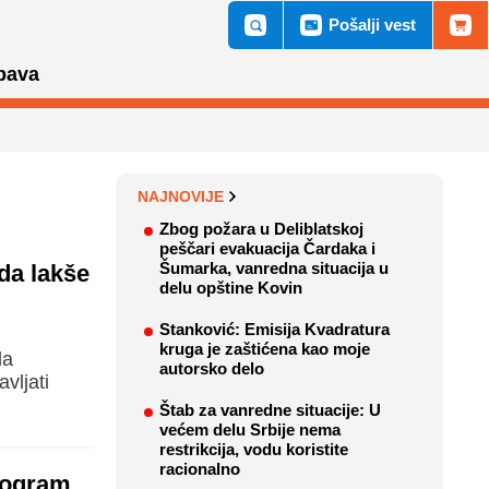
Pošalji vest
bava
NAJNOVIJE
Zbog požara u Deliblatskoj
peščari evakuacija Čardaka i
Šumarka, vanredna situacija u
da lakše
delu opštine Kovin
Stanković: Emisija Kvadratura
kruga je zaštićena kao moje
da
autorsko delo
vljati
Štab za vanredne situacije: U
većem delu Srbije nema
restrikcija, vodu koristite
racionalno
program