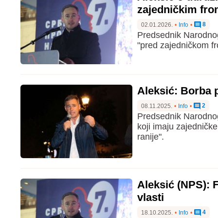
zajedničkim fr
8
02.01.2026.
•
Info
•
Predsednik Narodnog 
"pred zajedničkom fr
Aleksić: Borba p
2
08.11.2025.
•
Info
•
Predsednik Narodnog 
koji imaju zajedničk
ranije".
Aleksić (NPS): 
vlasti
4
18.10.2025.
•
Info
•