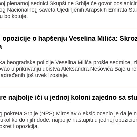
j plenarnoj sednici Skupštine Srbije će govor poslanici
og Nacionalnog saveta Ujedinjenih Arapskih Emirata Sa
u bojkotuje.
 i opozicije o hapšenju Veselina Milića: Skro
a
a beogradske policije Veselina Milića prošle sedmice, 
vao u prikrivanju ubistva Aleksandra Nešovića Baje u re
dređenih još uvek izostaje.
re najbolje ići u jednoj koloni zajedno sa s
pokreta Srbije (NPS) Miroslav Aleksić ocenio je da je 
koliko do njih dođe, najbolje nastupiti u jednoj opozicion
kret i opozicija.