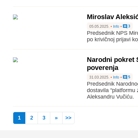
Miroslav Aleksić
3
05.05.2025.
•
Info
•
Predsednik NPS Miros
po krivičnoj prijavi 
Narodni pokret 
poverenja
5
31.03.2025.
•
Info
•
Predsednik Narodnog 
dostavila "platformu
Aleksandru Vučiću.
1
2
3
»
>>