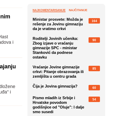
NAJKOMENTARISANIJE
NAJČITANIJE
lnim
Ministar prosvete: Možda je
164
rešenje za Jovinu gimnaziju
da je vratimo crkvi
last
Roditelji Jovinih učenika:
90
adova i
Zbog izjave o vraćanju
gimnazije SPC - ministar
Stanković da podnese
ostavku
ajanju
Vraćanje Jovine gimnazije
85
crkvi: Pitanje obrazovanja ili
zemljišta u centru grada
edložene
Čija je Jovina gimnazija?
60
uđa" i
Pismo mladih iz Srbije i
54
Hrvatske povodom
godišnjice od "Oluje": I dalje
smo susedi