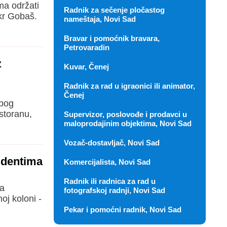
ma održati
Radnik za sečenje pločastog
kr Gobaš.
nameštaja, Novi Sad
Bravar i pomoćnik bravara,
Petrovaradin
z
Kuvar, Čenej
Radnik za rad u igraonici ili animator,
Čenej
zbog
storanu,
Supervizor, poslovođe i prodavci u
maloprodajinim objektima, Novi Sad
Vozač-dostavljač, Novi Sad
tudentima
Komercijalista, Novi Sad
Radnik ili radnica za rad u
na
fotografskoj radnji, Novi Sad
oj koloni -
Pekar i pomoćni radnik, Novi Sad