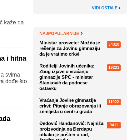
VIDI OSTALE
ić kaže da
NAJPOPULARNIJE
Ministar prosvete: Možda je
34310
rešenje za Jovinu gimnaziju
da je vratimo crkvi
a i hitna
Roditelji Jovinih učenika:
19221
Zbog izjave o vraćanju
na svima
gimnazije SPC - ministar
ra dođe što
Stanković da podnese
ostavku
Vraćanje Jovine gimnazije
11922
crkvi: Pitanje obrazovanja ili
zemljišta u centru grada
pada
Đedović Handanović: Najniža
9411
proizvodnja na Đerdapu
otkako je pušten u rad,