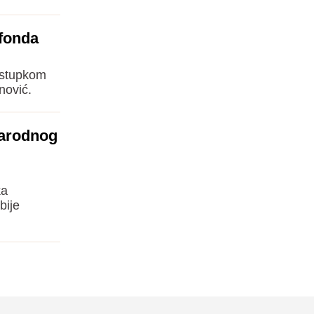
 fonda
postupkom
nović.
narodnog
ka
bije