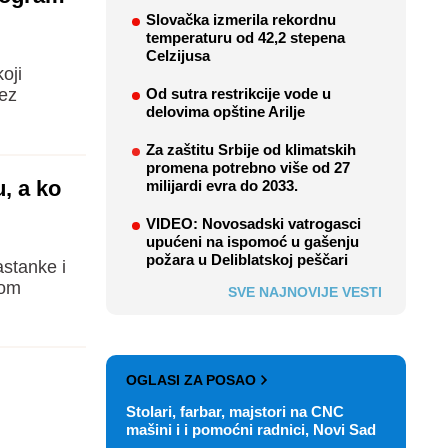
Slovačka izmerila rekordnu
temperaturu od 42,2 stepena
Celzijusa
oji
bez
Od sutra restrikcije vode u
delovima opštine Arilje
Za zaštitu Srbije od klimatskih
promena potrebno više od 27
u, a ko
milijardi evra do 2033.
VIDEO: Novosadski vatrogasci
upućeni na ispomoć u gašenju
požara u Deliblatskoj peščari
stanke i
vom
SVE NAJNOVIJE VESTI
OGLASI ZA POSAO
Stolari, farbar, majstori na CNC
mašini i i pomoćni radnici, Novi Sad