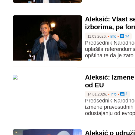
Aleksić: Vlast 
izborima, pa for
12
11.03.2026.
•
Info
•
Predsednik Narodnog 
uplašila referendums
opština te da je zato
Aleksić: Izmene
od EU
2
14.01.2026.
•
Info
•
Predsednik Narodnog
izmene pravosudnih za
odustajanju od evrop
Aleksić o udruž