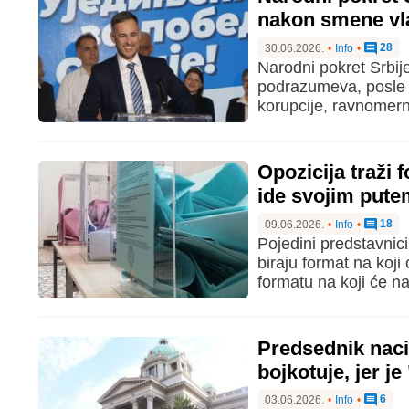
nakon smene vlas
28
30.06.2026.
•
Info
•
Narodni pokret Srbije
podrazumeva, posle 
korupcije, ravnomerni
Opozicija traži 
ide svojim put
18
09.06.2026.
•
Info
•
Pojedini predstavnic
biraju format na koji
formatu na koji će na
Predsednik naci
bojkotuje, jer je
6
03.06.2026.
•
Info
•