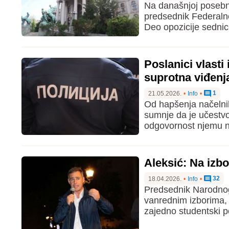
Na današnjoj posebno
predsednik Federaln
Deo opozicije sednic
Poslanici vlasti
suprotna viđenj
1
21.05.2026.
•
Info
•
Od hapšenja načelnik
sumnje da je učestvo
odgovornost njemu na
Aleksić: Na izbo
32
18.04.2026.
•
Info
•
Predsednik Narodnog 
vanrednim izborima, u
zajedno studentski po