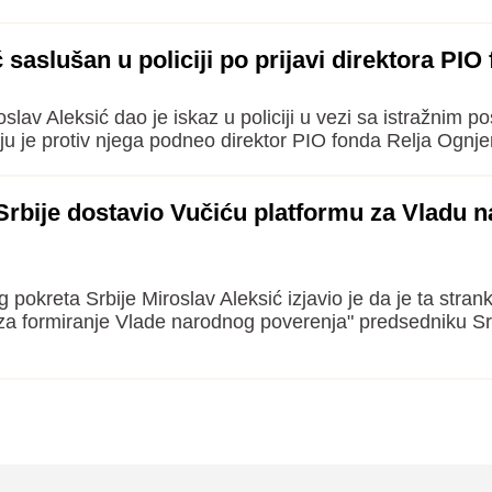
 saslušan u policiji po prijavi direktora PIO
lav Aleksić dao je iskaz u policiji u vezi sa istražnim 
koju je protiv njega podneo direktor PIO fonda Relja Ognje
Srbije dostavio Vučiću platformu za Vladu 
pokreta Srbije Miroslav Aleksić izjavio je da je ta stran
 za formiranje Vlade narodnog poverenja" predsedniku Sr