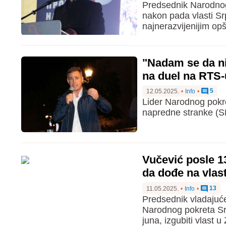
Predsednik Narodnog 
nakon pada vlasti S
najnerazvijenijim opš
"Nadam se da ni
na duel na RTS-
5
12.05.2025.
•
Info
•
Lider Narodnog pokr
napredne stranke (S
Vučević posle 13
da dođe na vlas
13
11.05.2025.
•
Info
•
Predsednik vladajuć
Narodnog pokreta Srb
juna, izgubiti vlast u