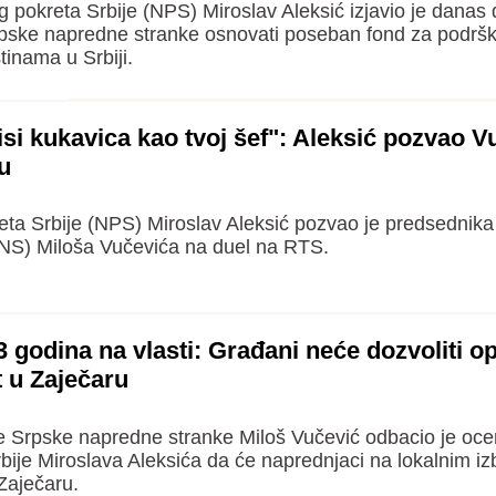
pokreta Srbije (NPS) Miroslav Aleksić izjavio je danas 
rpske napredne stranke osnovati poseban fond za podrš
tinama u Srbiji.
si kukavica kao tvoj šef": Aleksić pozvao V
u
eta Srbije (NPS) Miroslav Aleksić pozvao je predsednik
NS) Miloša Vučevića na duel na RTS.
 godina na vlasti: Građani neće dozvoliti op
t u Zaječaru
e Srpske napredne stranke Miloš Vučević odbacio je oce
ije Miroslava Aleksića da će naprednjaci na lokalnim iz
 Zaječaru.