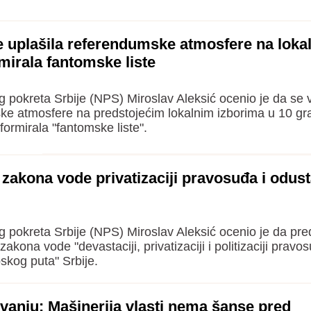
se uplašila referendumske atmosfere na loka
mirala fantomske liste
pokreta Srbije (NPS) Miroslav Aleksić ocenio je da se v
ke atmosfere na predstojećim lokalnim izborima u 10 gr
 formirala "fantomske liste".
 zakona vode privatizaciji pravosuđa i odust
 pokreta Srbije (NPS) Miroslav Aleksić ocenio je da pr
kona vode "devastaciji, privatizaciji i politizaciji pravos
skog puta" Srbije.
ivanju: Mašinerija vlasti nema šanse pred