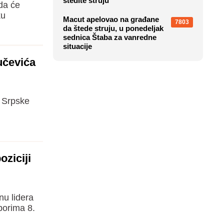
štedite struju
da će
ku
Macut apelovao na građane
7803
da štede struju, u ponedeljak
sednica Štaba za vanredne
situacije
učevića
a Srpske
oziciji
nu lidera
borima 8.