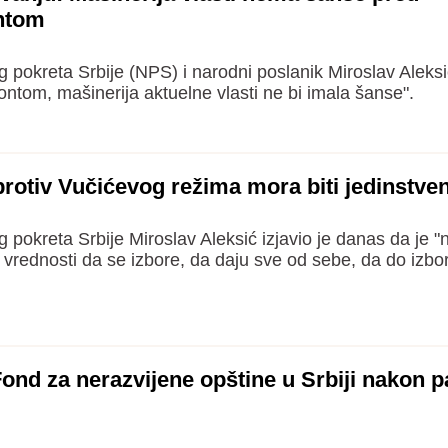
ontom
pokreta Srbije (NPS) i narodni poslanik Miroslav Aleks
ontom, mašinerija aktuelne vlasti ne bi imala šanse".
rotiv Vučićevog režima mora biti jedinstven
pokreta Srbije Miroslav Aleksić izjavio je danas da je "
e vrednosti da se izbore, da daju sve od sebe, da do izbo
Fond za nerazvijene opštine u Srbiji nakon 