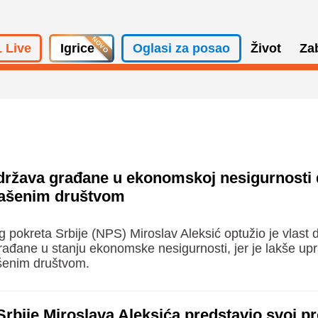
 Live
Igrice
Oglasi za posao
Život
Za
održava građane u ekonomskoj nesigurnosti 
mašenim društvom
pokreta Srbije (NPS) Miroslav Aleksić optužio je vlast 
đane u stanju ekonomske nesigurnosti, jer je lakše upra
šenim društvom.
Srbije Miroslava Aleksića predstavio svoj 