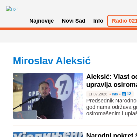
Najnovije
Novi Sad
Info
Radio 021
Miroslav Aleksić
Aleksić: Vlast 
upravlja osiro
12
11.07.2026.
•
Info
•
Predsednik Narodnog 
godinama održava gra
osiromašenim i upla
Narodni pokret 