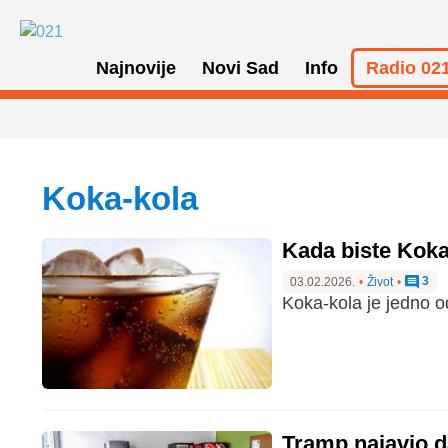
Najnovije
Novi Sad
Info
Radio 021
Koka-kola
Kada biste Koka-
3
03.02.2026.
•
Život
•
Koka-kola je jedno od
Tramp najavio d