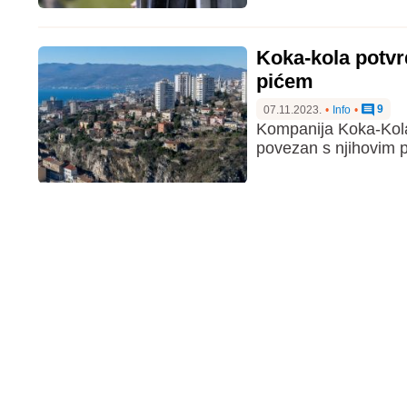
Koka-kola potvrd
pićem
9
07.11.2023.
•
Info
•
Kompanija Koka-Kola 
povezan s njihovim 