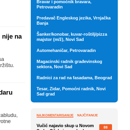
Bravar i pomoćnik bravara,
Petrovaradin
Predavač Engleskog jezika, Vrnjačka
Banja
Šanker/konobar, kuvar-roštilj/pizza
 nije na
majstor (m/ž), Novi Sad
Automehaničar, Petrovaradin
sa
Magacinski radnik građevinskog
ržištu.
sektora, Novi Sad
Radnici za rad na fasadama, Beograd
Tesar, Zidar, Pomoćni radnik, Novi
udaru
Sad grad
zabludu,
NAJKOMENTARISANIJE
NAJČITANIJE
votne
Vučić najavio skup u Novom
88