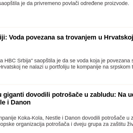
aopštila je da privremeno povlači određene proizvode.
iji: Voda povezana sa trovanjem u Hrvatskoj
 HBC Srbija" saopštila je da se voda koja je povezana 
rvatskoj ne nalazi u portfoliju te kompanije na srpskom t
 giganti dovodili potrošače u zabludu: Na 
le i Danon
panije Koka-Kola, Nestle i Danon dovodili potrošače u 
ropske organizacija potrošača i dveju grupa za zaštitu ži