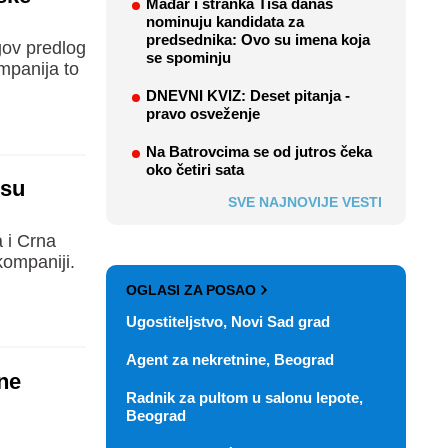
Mađar i stranka Tisa danas
nominuju kandidata za
predsednika: Ovo su imena koja
gov predlog
se spominju
mpanija to
DNEVNI KVIZ: Deset pitanja -
pravo osveženje
Na Batrovcima se od jutros čeka
oko četiri sata
 su
SVE NAJNOVIJE VESTI
a i Crna
kompaniji.
OGLASI ZA POSAO
Ugostiteljstvo, Novi Sad grad
Agent za nekretnine, Beograd
ene
Radnik za pultom u salonu lepote,
Beograd