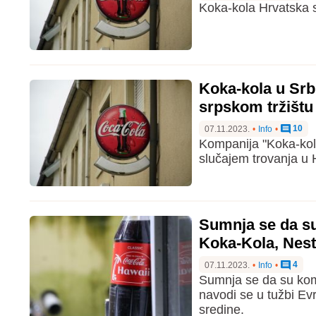
Koka-kola Hrvatska s
Koka-kola u Srb
srpskom tržištu
10
07.11.2023.
•
Info
•
Kompanija "Koka-kola
slučajem trovanja u H
Sumnja se da su
Koka-Kola, Nest
4
07.11.2023.
•
Info
•
Sumnja se da su kom
navodi se u tužbi Ev
sredine.