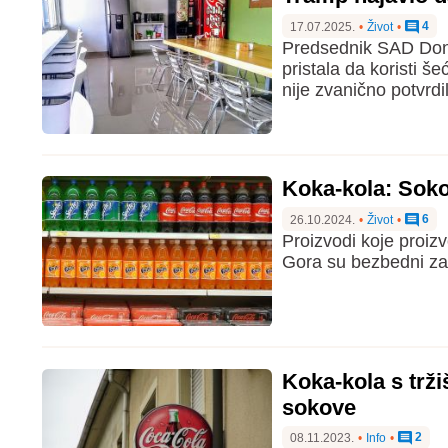
4
17.07.2025.
•
Život
•
Predsednik SAD Dona
pristala da koristi 
nije zvanično potvrdi
Koka-kola: Sokov
6
26.10.2024.
•
Život
•
Proizvodi koje proizv
Gora su bezbedni za 
Koka-kola s trž
sokove
2
08.11.2023.
•
Info
•