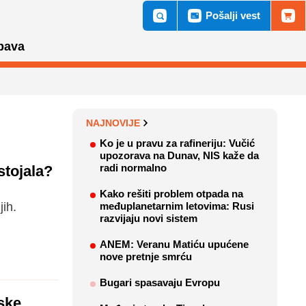
Pošalji vest
bava
NAJNOVIJE
Ko je u pravu za rafineriju: Vučić
upozorava na Dunav, NIS kaže da
radi normalno
stojala?
Kako rešiti problem otpada na
jih.
međuplanetarnim letovima: Rusi
razvijaju novi sistem
ANEM: Veranu Matiću upućene
nove pretnje smrću
Bugari spasavaju Evropu
ske