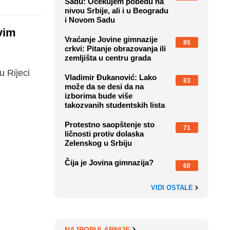
Sadu: Očekujem pobedu na
nivou Srbije, ali i u Beogradu
i Novom Sadu
ovim
Vraćanje Jovine gimnazije
85
crkvi: Pitanje obrazovanja ili
zemljišta u centru grada
u Rijeci
Vladimir Đukanović: Lako
83
može da se desi da na
izborima bude više
takozvanih studentskih lista
Protestno saopštenje sto
71
ličnosti protiv dolaska
Zelenskog u Srbiju
Čija je Jovina gimnazija?
60
VIDI OSTALE
NAJPOPULARNIJE