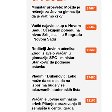
Ministar prosvete: Možda je
34664
rešenje za Jovinu gimnaziju
da je vratimo crkvi
Vučić najavio skup u Novom
23342
Sadu: Očekujem pobedu na
nivou Srbije, ali i u Beogradu
i Novom Sadu
Roditelji Jovinih učenika:
19546
Zbog izjave o vraćanju
gimnazije SPC - ministar
Stanković da podnese
ostavku
Vladimir Đukanović: Lako
17460
može da se desi da na
izborima bude više
takozvanih studentskih lista
Vraćanje Jovine gimnazije
12166
crkvi: Pitanje obrazovanja ili
zemljišta u centru grada