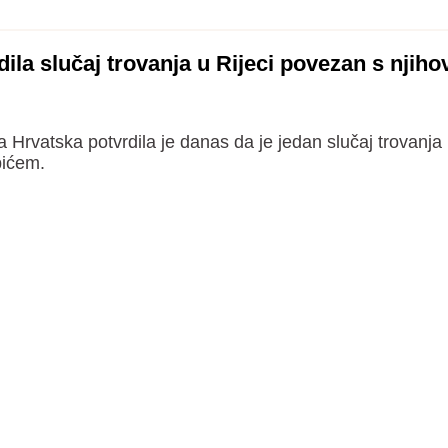
ila slučaj trovanja u Rijeci povezan s njih
Hrvatska potvrdila je danas da je jedan slučaj trovanja 
pićem.