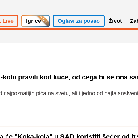
 Live
Igrice
Oglasi za posao
Život
Za
kolu pravili kod kuće, od čega bi se ona sa
 najpoznatijih pića na svetu, ali i jedno od najtajanstveni
a će "Koka-kola" u SAD koristiti šećer od tr