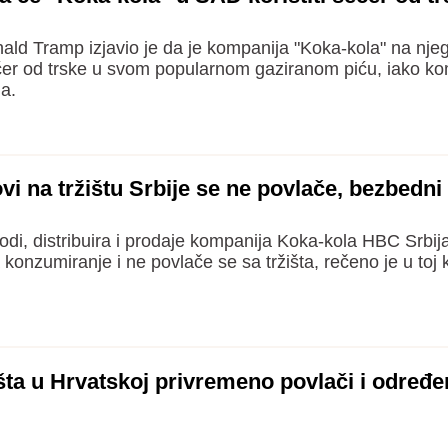
ld Tramp izjavio je da je kompanija "Koka-kola" na nje
šećer od trske u svom popularnom gaziranom piću, iako ko
la.
i na tržištu Srbije se ne povlače, bezbedni
odi, distribuira i prodaje kompanija Koka-kola HBC Srbij
konzumiranje i ne povlače se sa tržišta, rečeno je u toj 
išta u Hrvatskoj privremeno povlači i određ