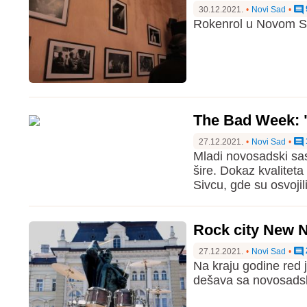
30.12.2021.
•
Novi Sad
•
Rokenrol u Novom Sa
The Bad Week: "
27.12.2021.
•
Novi Sad
•
Mladi novosadski sa
šire. Dokaz kvalitet
Sivcu, gde su osvojil
Rock city New N
27.12.2021.
•
Novi Sad
•
Na kraju godine red 
dešava sa novosad