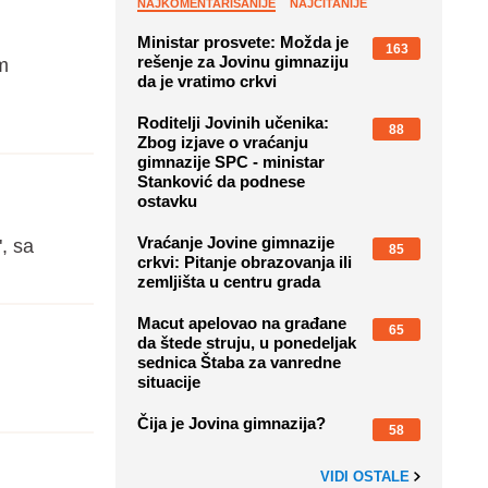
NAJKOMENTARISANIJE
NAJČITANIJE
Ministar prosvete: Možda je
163
rešenje za Jovinu gimnaziju
m
da je vratimo crkvi
Roditelji Jovinih učenika:
88
Zbog izjave o vraćanju
gimnazije SPC - ministar
Stanković da podnese
ostavku
Vraćanje Jovine gimnazije
, sa
85
crkvi: Pitanje obrazovanja ili
zemljišta u centru grada
Macut apelovao na građane
65
da štede struju, u ponedeljak
sednica Štaba za vanredne
situacije
Čija je Jovina gimnazija?
58
VIDI OSTALE