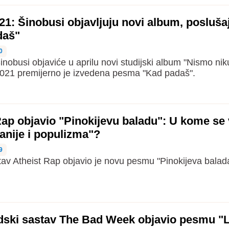
21: Šinobusi objavljuju novi album, posluša
daš"
0
nobusi objaviće u aprilu novi studijski album "Nismo nik
u 021 premijerno je izvedena pesma "Kad padaš".
ap objavio "Pinokijevu baladu": U kome se v
nije i populizma"?
9
av Atheist Rap objavio je novu pesmu "Pinokijeva balad
ski sastav The Bad Week objavio pesmu "