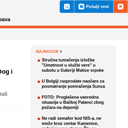
Pošalji vest
bava
NAJNOVIJE
Stručna tumačenja izložbe
"Umetnost u službi vere" u
subotu u Galeriji Matice srpske
Dog i
U Belgiji rasprodate naočare za
posmatranje pomračenja Sunca
čkaš
FOTO: Proglašena vanredna
situacija u Bačkoj Palanci zbog
požara na deponiji
Ne radi semafor kod NIS-a, ne
može kroz centar Kamenice,