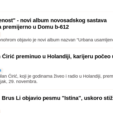
enost" - novi album novosadskog sastava
 premijerno u Domu b-612
ohrom objavio je novi album nazvan "Urbana usamljeno
 Ćirić preminuo u Holandiji, karijeru počeo 
4
an Ćirić, koji je godinama živeo i radio u Holandiji, prem
ljak, 29. novembra.
rus Li objavio pesmu "Istina", uskoro stiž