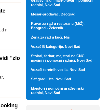
Građevinski limari-bravari i pomoćni
radnici, Novi Sad
jte
Mesar-prodavac, Beograd
Kuvar za rad u restoranu (M/Ž),
Beograd - Železnik
ud ni
Žena za rad u kući, Niš
Vozač B kategorije, Novi Sad
Stolari, farbar, majstori na CNC
idi "zlo
mašini i i pomoćni radnici, Novi Sad
Vozači teretnih vozila, Novi Sad
a".
Šef gradilišta, Novi Sad
Majstori i pomoćni građevinski
radnici, Novi Sad
Looking