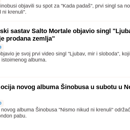
nobusi objavili su spot za "Kada padaš", prvi singl sa n
ni krenuli".
i sastav Salto Mortale objavio singl "Ljuba
je prodana zemlja"
3
avio je svoj prvi video singl "Ljubav, mir i sloboda", koji
, istoimenog albuma.
ocija novog albuma Šinobusa u subotu u 
0
 novog albuma Šinobusa "Nismo nikud ni krenuli" održa
London pabu.