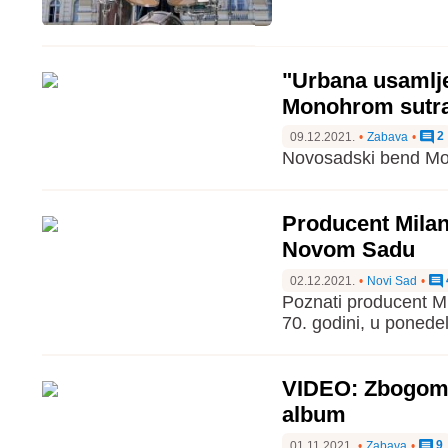
"Urbana usamlj
Monohrom sutra
2
09.12.2021.
•
Zabava
•
Novosadski bend Mon
Producent Milan
Novom Sadu
02.12.2021.
•
Novi Sad
•
Poznati producent Mil
70. godini, u ponede
VIDEO: Zbogom B
album
9
01.11.2021.
•
Zabava
•