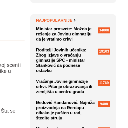
NAJPOPULARNIJE
Ministar prosvete: Možda je
34008
rešenje za Jovinu gimnaziju
da je vratimo crkvi
Roditelji Jovinih učenika:
19103
Zbog izjave o vraćanju
gimnazije SPC - ministar
j sceni i
Stanković da podnese
ostavku
ike u
Vraćanje Jovine gimnazije
11769
crkvi: Pitanje obrazovanja ili
zemljišta u centru grada
Đedović Handanović: Najniža
9408
proizvodnja na Đerdapu
 Šta se
otkako je pušten u rad,
štedite struju