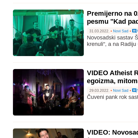
Premijerno na 0
pesmu "Kad pa
31.03.2022.
•
Novi Sad
•
Novosadski sastav Ši
krenuli", a na Radij
VIDEO Atheist R
egoizma, mitoma
29.03.2022.
•
Novi Sad
•
Čuveni pank rok sast
VIDEO: Novosad