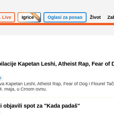
 Live
Igrice
Oglasi za posao
Život
Za
lacije Kapetan Leshi, Atheist Rap, Fear of 
0
va Kapetan Leshi, Atheist Rap, Fear of Dog i Flourel Ta
 4. maja, u Crnom ovnu.
 objavili spot za "Kada padaš"