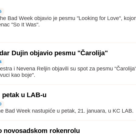
5
he Bad Week objavio je pesmu "Looking for Love", kojo
enac "So It Was".
ar Dujin objavio pesmu "Čarolija"
4
stra i Nevena Reljin objavili su spot za pesmu "Čarolija"
vuci kao boje".
 petak u LAB-u
0
The Bad Week nastupiće u petak, 21. januara, u KC LAB.
 o novosadskom rokenrolu