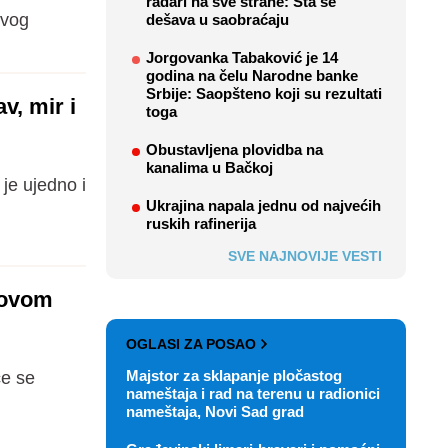
radari na sve strane: Šta se
ovog
dešava u saobraćaju
Jorgovanka Tabaković je 14
godina na čelu Narodne banke
Srbije: Saopšteno koji su rezultati
v, mir i
toga
Obustavljena plovidba na
kanalima u Bačkoj
 je ujedno i
Ukrajina napala jednu od najvećih
ruskih rafinerija
SVE NAJNOVIJE VESTI
Novom
OGLASI ZA POSAO
Majstor za sklapanje pločastog
će se
nameštaja i rad na terenu u radionici
nameštaja, Novi Sad grad