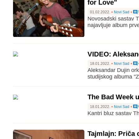
for Love"
01.02.2022.
•
Novi Sad
•
Novosadski sastav T
najavljuje album prv
VIDEO: Aleksand
18.01.2022.
•
Novi Sad
•
Aleksandar Dujin orke
studijskog albuma "Z
The Bad Week u
18.01.2022.
•
Novi Sad
•
Kantri bluz sastav 
Tajmlajn: Priča