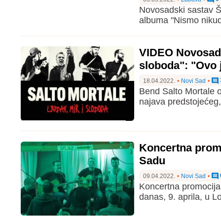
Novosadski sastav Ši
albuma "Nismo nikud 
VIDEO Novosadsk
sloboda": "Ovo 
18.04.2022.
•
Novi Sad
•
Bend Salto Mortale obj
najava predstojećeg
Koncertna prom
Sadu
09.04.2022.
•
Novi Sad
•
Koncertna promocija
danas, 9. aprila, u 