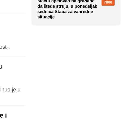
Macut apelovao na građane
7800
da štede struju, u ponedeljak
sednica Štaba za vanredne
situacije
st".
u
inuo je u
e i