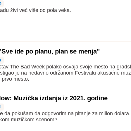
9
du živi već više od pola veka.
Sve ide po planu, plan se menja"
1
stav The Bad Week polako osvaja svoje mesto na gradsko
a stigao je na nedavno održanom Festivalu akustične muz
i prvo mesto.
ow: Muzička izdanja iz 2021. godine
2
je da pokušam da odgovorim na pitanje za milion dolara.
skom muzičkom scenom?