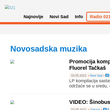
Najnovije
Novi Sad
Info
Radio 021
Novosadska muzika
Promocija kompi
Fluorel Tačkaš
03.05.2022.
•
Novi Sad
•
LP kompilacija sasta
održaće se u sredu,
VIDEO: Šinobusi
0
03.05.2022.
•
Zabava
•