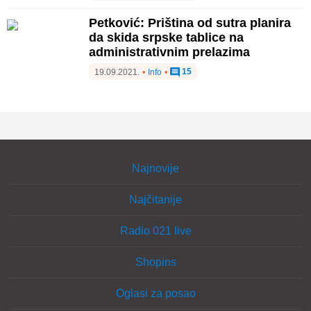
Petković: Priština od sutra planira
da skida srpske tablice na
administrativnim prelazima
15
19.09.2021.
•
Info
•
Najnovije
Najčitanije
Radio 021 live
Shopins
Oglasi za posao