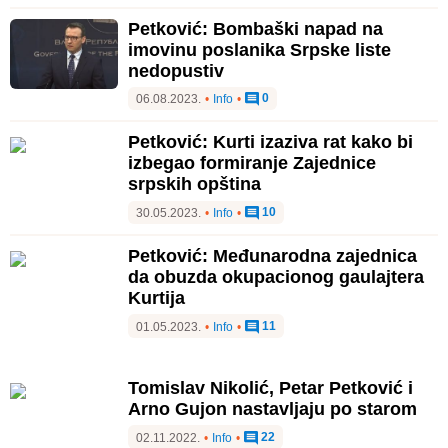
Petković: Bombaški napad na
imovinu poslanika Srpske liste
nedopustiv
0
06.08.2023.
•
Info
•
Petković: Kurti izaziva rat kako bi
izbegao formiranje Zajednice
srpskih opština
10
30.05.2023.
•
Info
•
Petković: Međunarodna zajednica
da obuzda okupacionog gaulajtera
Kurtija
11
01.05.2023.
•
Info
•
Tomislav Nikolić, Petar Petković i
Arno Gujon nastavljaju po starom
22
02.11.2022.
•
Info
•