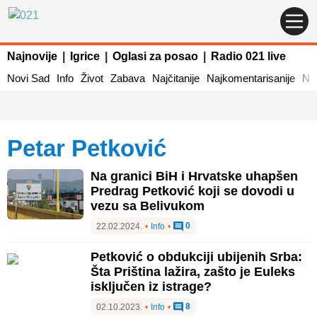
Najnovije
|
Igrice
|
Oglasi za posao
|
Radio 021 live
Novi Sad
Info
Život
Zabava
Najčitanije
Najkomentarisanije
Naj
Petar Petković
Na granici BiH i Hrvatske uhapšen
Predrag Petković koji se dovodi u
vezu sa Belivukom
0
22.02.2024.
•
Info
•
Petković o obdukciji ubijenih Srba:
Šta Priština lažira, zašto je Euleks
isključen iz istrage?
8
02.10.2023.
•
Info
•