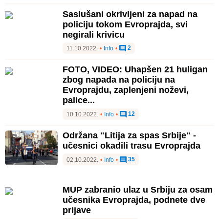
Saslušani okrivljeni za napad na
policiju tokom Evroprajda, svi
negirali krivicu
2
11.10.2022.
•
Info
•
FOTO, VIDEO: Uhapšen 21 huligan
zbog napada na policiju na
Evroprajdu, zaplenjeni noževi,
palice...
12
10.10.2022.
•
Info
•
Održana "Litija za spas Srbije" -
učesnici okadili trasu Evroprajda
35
02.10.2022.
•
Info
•
MUP zabranio ulaz u Srbiju za osam
učesnika Evroprajda, podnete dve
prijave