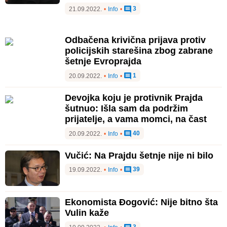
3
21.09.2022.
•
Info
•
Odbačena krivična prijava protiv
policijskih starešina zbog zabrane
šetnje Evroprajda
1
20.09.2022.
•
Info
•
Devojka koju je protivnik Prajda
šutnuo: Išla sam da podržim
prijatelje, a vama momci, na čast
40
20.09.2022.
•
Info
•
Vučić: Na Prajdu šetnje nije ni bilo
39
19.09.2022.
•
Info
•
Ekonomista Đogović: Nije bitno šta
Vulin kaže