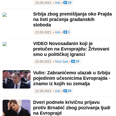
10
23.09.2022.
•
Info
•
Srbija zbog premišljanja oko Prajda
na listi praćenja građanskih
sloboda
3
22.09.2022.
•
Info
•
VIDEO Novosađanin koji je
pretučen na Evroprajdu: Žrtvovani
smo u političkoj igranci
19
22.09.2022.
•
Novi Sad
•
Vulin: Zabranićemo ulazak u Srbiju
pojedinim učesnicima Evroprajda -
znamo iz kojih su zemalja
26
22.09.2022.
•
Info
•
Dveri podnele krivičnu prijavu
protiv Brnabić zbog pozivanja ljudi
na Evroprajd