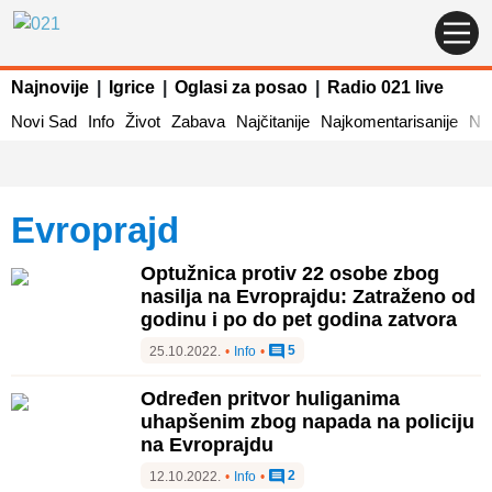
Najnovije
|
Igrice
|
Oglasi za posao
|
Radio 021 live
Novi Sad
Info
Život
Zabava
Najčitanije
Najkomentarisanije
Naj
Evroprajd
Optužnica protiv 22 osobe zbog
nasilja na Evroprajdu: Zatraženo od
godinu i po do pet godina zatvora
5
25.10.2022.
•
Info
•
Određen pritvor huliganima
uhapšenim zbog napada na policiju
na Evroprajdu
2
12.10.2022.
•
Info
•