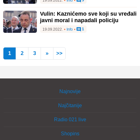
3
19.09.2022.
•
Info
•
Vulin: Kaznićemo sve koji su vređali
javni moral i napadali policiju
1
19.09.2022.
•
Info
•
1
2
3
»
>>
Najnovije
Najčitanije
Radio 021 live
Shopins