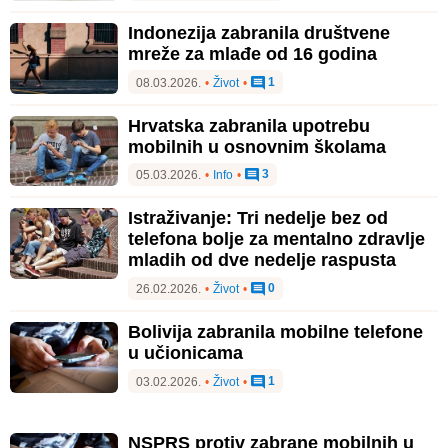
Indonezija zabranila društvene
mreže za mlađe od 16 godina
1
08.03.2026.
•
Život
•
Hrvatska zabranila upotrebu
mobilnih u osnovnim školama
3
05.03.2026.
•
Info
•
Istraživanje: Tri nedelje bez od
telefona bolje za mentalno zdravlje
mladih od dve nedelje raspusta
0
26.02.2026.
•
Život
•
Bolivija zabranila mobilne telefone
u učionicama
1
03.02.2026.
•
Život
•
NSPRS protiv zabrane mobilnih u