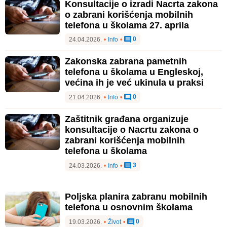
Konsultacije o izradi Nacrta zakona
o zabrani korišćenja mobilnih
telefona u školama 27. aprila
0
24.04.2026.
•
Info
•
Zakonska zabrana pametnih
telefona u školama u Engleskoj,
većina ih je već ukinula u praksi
0
21.04.2026.
•
Info
•
Zaštitnik građana organizuje
konsultacije o Nacrtu zakona o
zabrani korišćenja mobilnih
telefona u školama
3
24.03.2026.
•
Info
•
Poljska planira zabranu mobilnih
telefona u osnovnim školama
0
19.03.2026.
•
Život
•