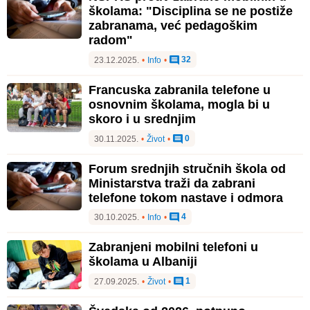
školama: "Disciplina se ne postiže
zabranama, već pedagoškim
radom"
32
23.12.2025.
•
Info
•
Francuska zabranila telefone u
osnovnim školama, mogla bi u
skoro i u srednjim
0
30.11.2025.
•
Život
•
Forum srednjih stručnih škola od
Ministarstva traži da zabrani
telefone tokom nastave i odmora
4
30.10.2025.
•
Info
•
Zabranjeni mobilni telefoni u
školama u Albaniji
1
27.09.2025.
•
Život
•