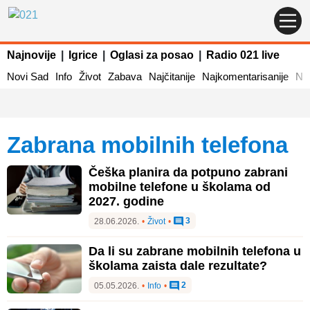
Najnovije
|
Igrice
|
Oglasi za posao
|
Radio 021 live
Novi Sad
Info
Život
Zabava
Najčitanije
Najkomentarisanije
Naj
zabrana mobilnih telefona
Češka planira da potpuno zabrani
mobilne telefone u školama od
2027. godine
3
28.06.2026.
•
Život
•
Da li su zabrane mobilnih telefona u
školama zaista dale rezultate?
2
05.05.2026.
•
Info
•