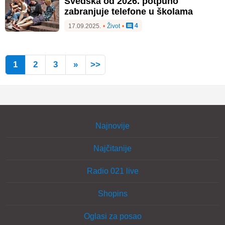
Švedska od 2026. potpuno
zabranjuje telefone u školama
4
17.09.2025.
•
Život
•
1
2
3
»
>>
Najnovije
Najčitanije
Radio 021 live
Shopins
Oglasi za posao