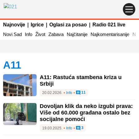
Najnovije
|
Igrice
|
Oglasi za posao
|
Radio 021 live
Novi Sad
Info
Život
Zabava
Najčitanije
Najkomentarisanije
Naj
A11
A11: Rastuća stambena kriza u
Srbiji
11
20.02.2026.
•
Info
•
Dovoljan klik da neko izgubi prava:
Više od 60.000 građana ostalo bez
socijalne pomoći
3
19.03.2025.
•
Info
•