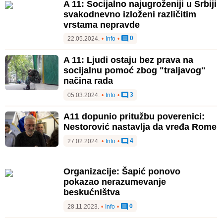
A 11: Socijalno najugroženiji u Srbiji
svakodnevno izloženi različitim
vrstama nepravde
0
22.05.2024.
•
Info
•
A 11: Ljudi ostaju bez prava na
socijalnu pomoć zbog "traljavog"
načina rada
3
05.03.2024.
•
Info
•
A11 dopunio pritužbu poverenici:
Nestorović nastavlja da vređa Rome
4
27.02.2024.
•
Info
•
Organizacije: Šapić ponovo
pokazao nerazumevanje
beskućništva
0
28.11.2023.
•
Info
•