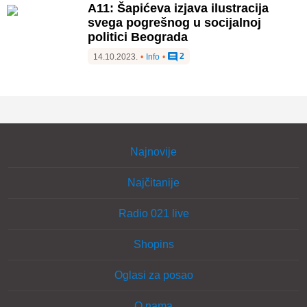
A11: Šapićeva izjava ilustracija
svega pogrešnog u socijalnoj
politici Beograda
2
14.10.2023.
•
Info
•
Najnovije
Najčitanije
Radio 021 live
Shopins
Oglasi za posao
O nama