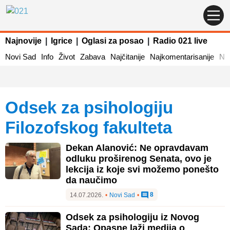
Najnovije
|
Igrice
|
Oglasi za posao
|
Radio 021 live
Novi Sad
Info
Život
Zabava
Najčitanije
Najkomentarisanije
Naj
Odsek za psihologiju
Filozofskog fakulteta
Dekan Alanović: Ne opravdavam
odluku proširenog Senata, ovo je
lekcija iz koje svi možemo ponešto
da naučimo
8
14.07.2026.
•
Novi Sad
•
Odsek za psihologiju iz Novog
Sada: Opasne laži medija o