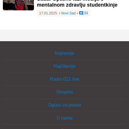
mentalnom zdravlju studentkinje
11
17.01.2025.
•
Novi Sad
•
Najnovije
Najčitanije
Radio 021 live
Shopins
Oglasi za posao
O nama