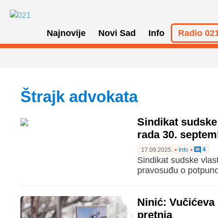
Najnovije
Novi Sad
Info
Radio 021
Štrajk advokata
Sindikat sudske
rada 30. septem
4
17.09.2025.
•
Info
•
Sindikat sudske vlas
pravosuđu o potpuno
Ninić: Vučićeva
pretnja