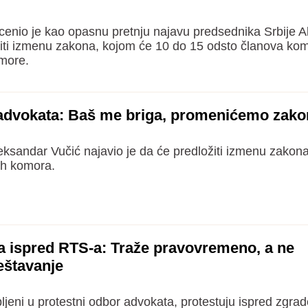
cenio je kao opasnu pretnju najavu predsednika Srbije 
žiti izmenu zakona, kojom će 10 do 15 odsto članova ko
omore.
 advokata: Baš me briga, promenićemo zako
eksandar Vučić najavio je da će predložiti izmenu zakon
ih komora.
a ispred RTS-a: Traže pravovremeno, a ne
eštavanje
pljeni u protestni odbor advokata, protestuju ispred zgra