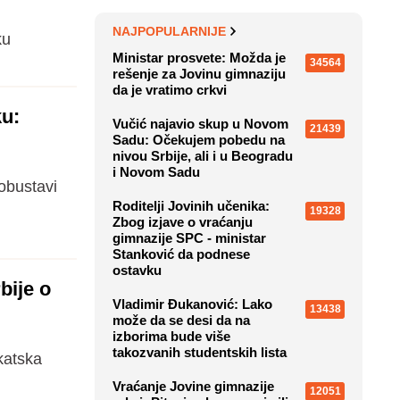
NAJPOPULARNIJE
ku
Ministar prosvete: Možda je
34564
rešenje za Jovinu gimnaziju
da je vratimo crkvi
u:
Vučić najavio skup u Novom
21439
Sadu: Očekujem pobedu na
nivou Srbije, ali i u Beogradu
i Novom Sadu
obustavi
Roditelji Jovinih učenika:
19328
Zbog izjave o vraćanju
gimnazije SPC - ministar
Stanković da podnese
ostavku
bije o
Vladimir Đukanović: Lako
13438
može da se desi da na
izborima bude više
takozvanih studentskih lista
katska
Vraćanje Jovine gimnazije
12051