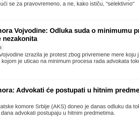
ažući se za pravovremeno, a ne, kako ističu, "selektivno"
ora Vojvodine: Odluka suda o minimumu p
e nezakonita
8
jvodine izrazila je protest zbog privremene mere koju 
, kojom je uticao na minimum procesa rada advokata to
ra: Advokati će postupati u hitnim predm
atske komore Srbije (AKS) doneo je danas odluku da t
 dana advokati postupaju u hitnim predmetima.