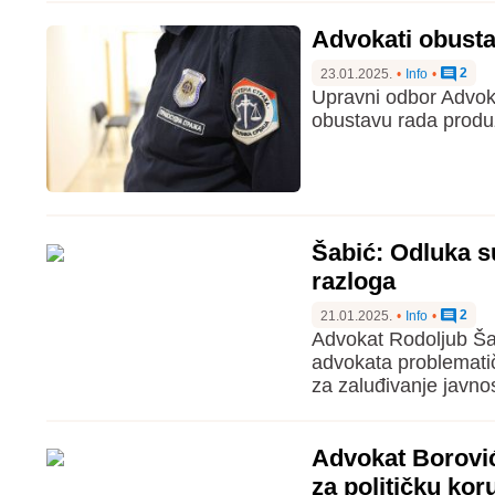
Advokati obustav
2
23.01.2025.
•
Info
•
Upravni odbor Advok
obustavu rada produži
Šabić: Odluka s
razloga
2
21.01.2025.
•
Info
•
Advokat Rodoljub Šab
advokata problematič
za zaluđivanje javnos
Advokat Borović
za političku kor