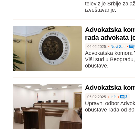
televizije Srbije zal
izveštavanje.
Advokatska kom
rada advokata j
06.02.2025.
•
Novi Sad
•
Advokatska komora Vo
Viši sud u Beogradu
obustave.
Advokatska komo
2
05.02.2025.
•
Info
•
Upravni odbor Advok
obustave rada od 30