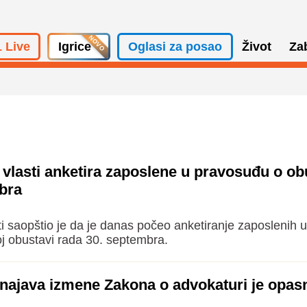
 Live
Igrice
Oglasi za posao
Život
Za
 vlasti anketira zaposlene u pravosuđu o ob
bra
ti saopštio je da je danas počeo anketiranje zaposlenih u
j obustavi rada 30. septembra.
 najava izmene Zakona o advokaturi je opas