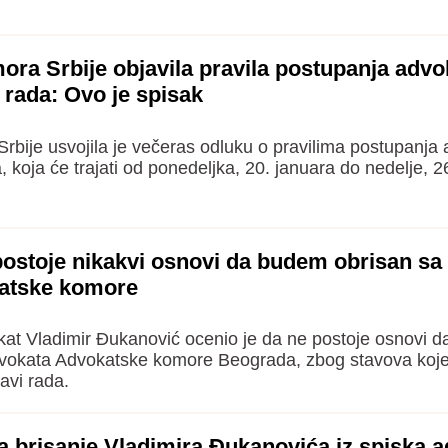
ra Srbije objavila pravila postupanja advo
rada: Ovo je spisak
bije usvojila je večeras odluku o pravilima postupanja
koja će trajati od ponedeljka, 20. januara do nedelje, 2
ostoje nikakvi osnovi da budem obrisan sa 
atske komore
at Vladimir Đukanović ocenio je da ne postoje osnovi d
dvokata Advokatske komore Beograda, zbog stavova koje 
vi rada.
a brisanje Vladimira Đukanovića iz spiska 