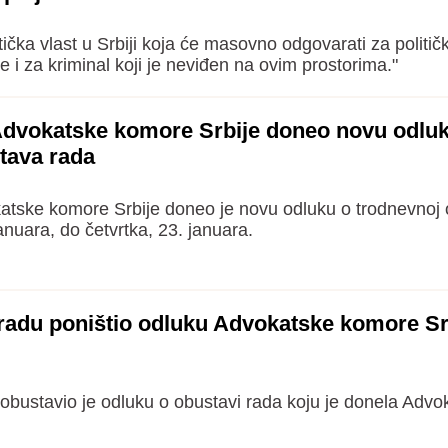
itička vlast u Srbiji koja će masovno odgovarati za politič
e i za kriminal koji je neviđen na ovim prostorima."
Advokatske komore Srbije doneo novu odluk
tava rada
atske komore Srbije doneo je novu odluku o trodnevnoj 
anuara, do četvrtka, 23. januara.
radu poništio odluku Advokatske komore Sr
obustavio je odluku o obustavi rada koju je donela Advo