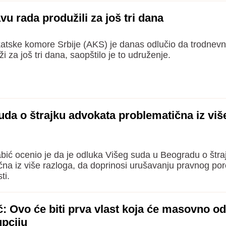
u rada produžili za još tri dana
atske komore Srbije (AKS) je danas odlučio da trodnev
 za još tri dana, saopštilo je to udruženje.
uda o štrajku advokata problematična iz viš
ić ocenio je da je odluka Višeg suda u Beogradu o štra
na iz više razloga, da doprinosi urušavanju pravnog pore
ti.
: Ovo će biti prva vlast koja će masovno od
upciju