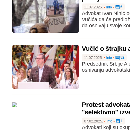
6
11.07.2025.
•
Info
•
Advokat Ivan Ninić o
Vučića da će predlo
da osnivaju svoje k
Vučić o štrajku
52
11.07.2025.
•
Info
•
Predsednik Srbije Al
osnivanju advokatsk
Protest advokat
"selektivno" izv
1
07.02.2025.
•
Info
•
Advokati koji su oku