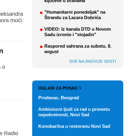
ključeve u bravama
"Humanitarni ponedeljak" na
Aleksandra
Štrandu za Lazara Dobrića
mora moći
VIDEO: Iz kanala DTD u Novom
Sadu izronio i "stojadin"
Raspored sahrana za subotu, 8.
n
avgust
SVE NAJNOVIJE VESTI
a o
OGLASI ZA POSAO
Prodavac, Beograd
Ambiciozni ljudi za rad u prometu
nepokretnosti, Novi Sad
Konobar/ica u restoranu Novi Sad
de Radio