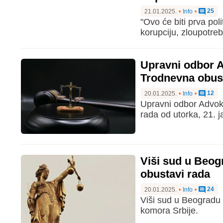
25
21.01.2025.
•
Info
•
"Ovo će biti prva pol
korupciju, zloupotreb
Upravni odbor 
Trodnevna obus
12
20.01.2025.
•
Info
•
Upravni odbor Advok
rada od utorka, 21. j
Viši sud u Beog
obustavi rada
24
20.01.2025.
•
Info
•
Viši sud u Beogradu 
komora Srbije.