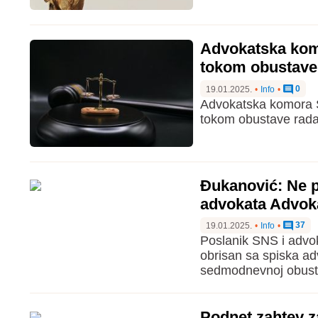
Advokatska komo
tokom obustave 
0
19.01.2025.
•
Info
•
Advokatska komora Sr
tokom obustave rada, 
Đukanović: Ne p
advokata Advok
37
19.01.2025.
•
Info
•
Poslanik SNS i advok
obrisan sa spiska a
sedmodnevnoj obusta
Podnet zahtev z