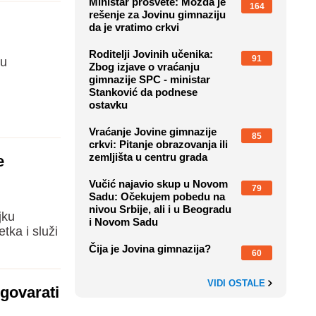
Ministar prosvete: Možda je
164
rešenje za Jovinu gimnaziju
da je vratimo crkvi
Roditelji Jovinih učenika:
91
nu
Zbog izjave o vraćanju
gimnazije SPC - ministar
Stanković da podnese
ostavku
Vraćanje Jovine gimnazije
85
crkvi: Pitanje obrazovanja ili
zemljišta u centru grada
e
Vučić najavio skup u Novom
79
Sadu: Očekujem pobedu na
nivou Srbije, ali i u Beogradu
jku
i Novom Sadu
tka i služi
Čija je Jovina gimnazija?
60
VIDI OSTALE
govarati