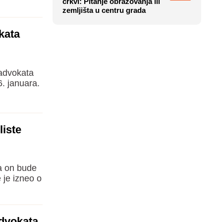
crkvi: Pitanje obrazovanja ili
zemljišta u centru grada
kata
 advokata
6. januara.
liste
a on bude
je izneo o
advokata