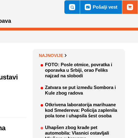
Pošalji vest
bava
NAJNOVIJE
FOTO: Posle otmice, povratka i
oporavka u Srbiji, orao Feliks
najzad na slobodi
ustavi
Zatvara se put između Sombora i
Kule zbog radova
Otkrivena laboratorija marihuane
kod Smedereva: Policija zaplenila
pola tone i uhapsila šest osoba
na
Uhapšen zbog krađe pet
automobila: Vlasnici ostavljali