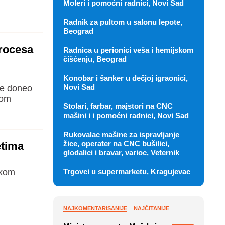
Moleri i pomoćni radnici, Novi Sad
Radnik za pultom u salonu lepote,
Beograd
rocesa
Radnica u perionici veša i hemijskom
čišćenju, Beograd
Konobar i šanker u dečjoj igraonici,
Novi Sad
je doneo
kom
Stolari, farbar, majstori na CNC
mašini i i pomoćni radnici, Novi Sad
Rukovalac mašine za ispravljanje
žice, operater na CNC bušilici,
etima
glodalici i bravar, varioc, Veternik
okom
Trgovci u supermarketu, Kragujevac
NAJKOMENTARISANIJE
NAJČITANIJE