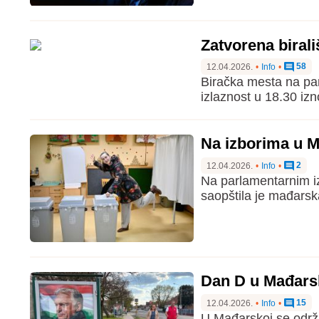
Zatvorena birali
58
12.04.2026.
•
Info
•
Biračka mesta na pa
izlaznost u 18.30 izn
Na izborima u M
2
12.04.2026.
•
Info
•
Na parlamentarnim iz
saopštila je mađarsk
Dan D u Mađarsk
15
12.04.2026.
•
Info
•
U Mađarskoj se održa