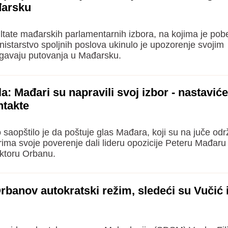
đarsku
tate mađarskih parlamentarnih izbora, na kojima je pob
nistarstvo spoljnih poslova ukinulo je upozorenje svojim
egavaju putovanja u Mađarsku.
la: Mađari su napravili svoj izbor - nastavi
ntakte
saopštilo je da poštuje glas Mađara, koji su na juče od
ima svoje poverenje dali lideru opozicije Peteru Mađaru
ktoru Orbanu.
Orbanov autokratski režim, sledeći su Vučić 