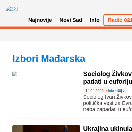
Najnovije
Novi Sad
Info
Radio 021
izbori Mađarska
Sociolog Živkov:
padati u euforiju
5
14.04.2026.
•
Info
•
Sociolog Ivan Živkov
politička vest za Evr
treba zapadati u eufo
Ukrajina ukinul