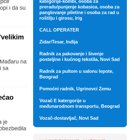
ipče
kategorije-kombi, osoba za
preradu/punjenje kobasica, osoba za
opi i da su
panglovanje piletine i osoba za rad u
roštilju i girosu, Irig
CALL OPERATER
"velikim
Zidar/Tesar, Inđija
Radnik za pakovanje i šivenje
posteljine i kućnog tekstila, Novi Sad
u Mađaru na
i sa
Radnik za pultom u salonu lepote,
Beograd
Pomoćni radnik, Ugrinovci Zemu
ećao
Vozač E katergorije u
međunarodnom transportu, Beograd
Vozač-dostavljač, Novi Sad
a je
 obezbedila