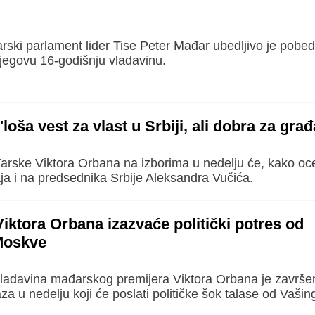
ski parlament lider Tise Peter Mađar ubedljivo je pobed
jegovu 16-godišnju vladavinu.
loša vest za vlast u Srbiji, ali dobra za gra
arske Viktora Orbana na izborima u nedelju će, kako oc
icaja i na predsednika Srbije Aleksandra Vučića.
Viktora Orbana izazvaće politički potres od
Moskve
ladavina mađarskog premijera Viktora Orbana je završ
a u nedelju koji će poslati političke šok talase od Vaši