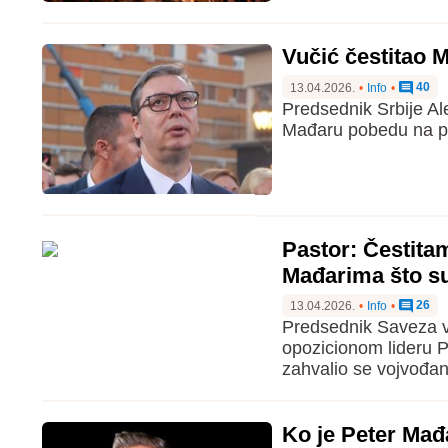
Vučić čestitao 
40
13.04.2026.
•
Info
•
Predsednik Srbije Al
Mađaru pobedu na pa
Pastor: Čestita
Mađarima što su
26
13.04.2026.
•
Info
•
Predsednik Saveza v
opozicionom lideru 
zahvalio se vojvođan
Ko je Peter Mađ