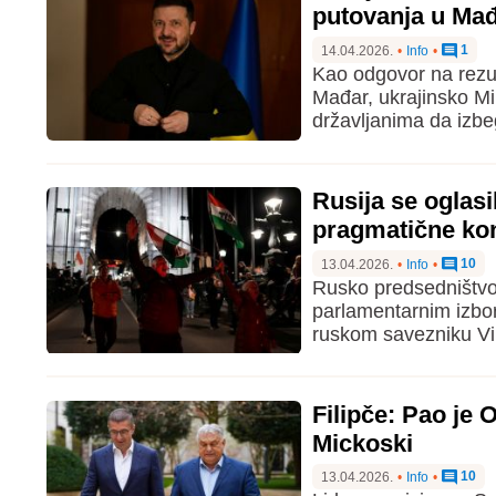
putovanja u Ma
1
14.04.2026.
•
Info
•
Kao odgovor na rezul
Mađar, ukrajinsko Mi
državljanima da izb
Rusija se oglasi
pragmatične ko
10
13.04.2026.
•
Info
•
Rusko predsedništvo 
parlamentarnim izbor
ruskom savezniku Vi
Filipče: Pao je 
Mickoski
10
13.04.2026.
•
Info
•