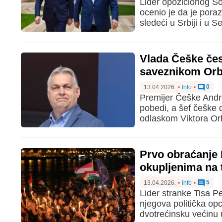
Lider opozicionog S
ocenio je da je pora
sledeći u Srbiji i u 
Vlada Češke čest
saveznikom Or
0
13.04.2026.
•
Info
•
Premijer Češke Andre
pobedi, a šef češke d
odlaskom Viktora Or
Prvo obraćanje 
okupljenima na 
5
13.04.2026.
•
Info
•
Lider stranke Tisa P
njegova politička opc
dvotrećinsku većinu 