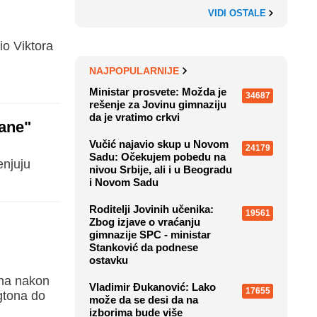
VIDI OSTALE
io Viktora
NAJPOPULARNIJE
Ministar prosvete: Možda je
34687
rešenje za Jovinu gimnaziju
da je vratimo crkvi
đane"
Vučić najavio skup u Novom
24179
Sadu: Očekujem pobedu na
enjuju
nivou Srbije, ali i u Beogradu
i Novom Sadu
Roditelji Jovinih učenika:
19561
Zbog izjave o vraćanju
gimnazije SPC - ministar
Stanković da podnese
ostavku
ena nakon
Vladimir Đukanović: Lako
17655
ngtona do
može da se desi da na
izborima bude više