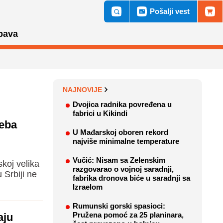
Pošalji vest
bava
NAJNOVIJE
Dvojica radnika povređena u
fabrici u Kikindi
reba
U Mađarskoj oboren rekord
najviše minimalne temperature
Vučić: Nisam sa Zelenskim
koj velika
razgovarao o vojnoj saradnji,
 Srbiji ne
fabrika dronova biće u saradnji sa
Izraelom
Rumunski gorski spasioci:
Pružena pomoć za 25 planinara,
aju