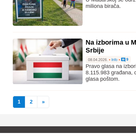
miliona birača.
Na izborima u M
Srbije
9
08.04.2026.
•
Info
•
Pravo glasa na izbori
8.115.983 građana, o
glasa poštom.
1
2
»