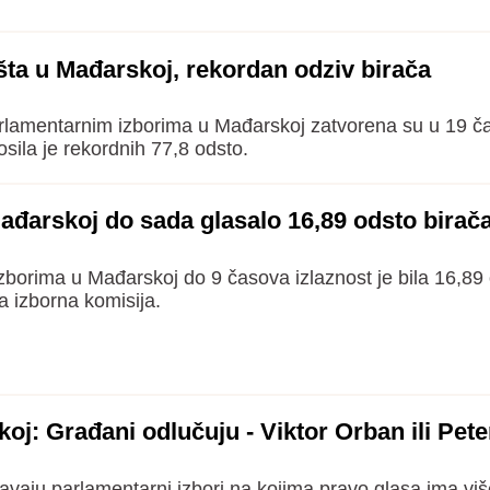
šta u Mađarskoj, rekordan odziv birača
rlamentarnim izborima u Mađarskoj zatvorena su u 19 č
osila je rekordnih 77,8 odsto.
ađarskoj do sada glasalo 16,89 odsto birač
borima u Mađarskoj do 9 časova izlaznost je bila 16,89 
a izborna komisija.
oj: Građani odlučuju - Viktor Orban ili Pet
vaju parlamentarni izbori na kojima pravo glasa ima viš