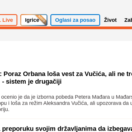
 Live
Igrice
Oglasi za posao
Život
Za
 Poraz Orbana loša vest za Vučića, ali ne t
 - sistem je drugačiji
 ocenio je da je izborna pobeda Petera Mađara u Mađars
opu i loša za režim Aleksandra Vučića, ali upozorava da u
riju.
a preporuku svojim državljanima da izbegav