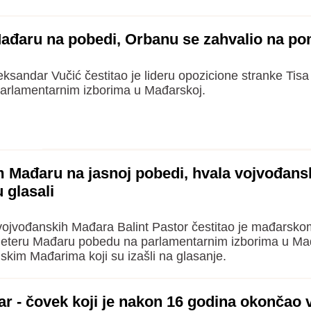
Mađaru na pobedi, Orbanu se zahvalio na p
eksandar Vučić čestitao je lideru opozicione stranke Tisa
rlamentarnim izborima u Mađarskoj.
m Mađaru na jasnoj pobedi, hvala vojvođan
 glasali
ojvođanskih Mađara Balint Pastor čestitao je mađarsko
Peteru Mađaru pobedu na parlamentarnim izborima u Mađ
skim Mađarima koji su izašli na glasanje.
ar - čovek koji je nakon 16 godina okončao v