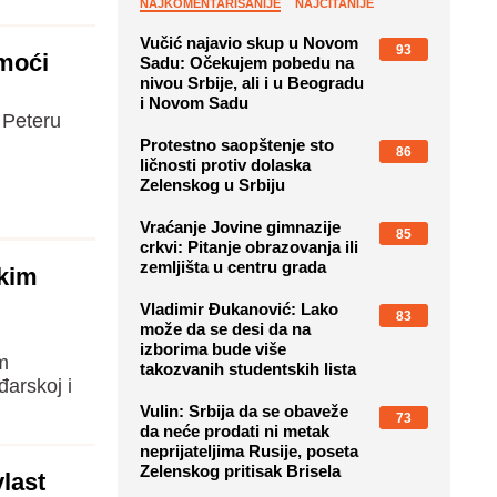
NAJKOMENTARISANIJE
NAJČITANIJE
Vučić najavio skup u Novom
93
omoći
Sadu: Očekujem pobedu na
nivou Srbije, ali i u Beogradu
i Novom Sadu
 Peteru
Protestno saopštenje sto
86
ličnosti protiv dolaska
Zelenskog u Srbiju
Vraćanje Jovine gimnazije
85
crkvi: Pitanje obrazovanja ili
zemljišta u centru grada
skim
Vladimir Đukanović: Lako
83
može da se desi da na
izborima bude više
m
takozvanih studentskih lista
arskoj i
Vulin: Srbija da se obaveže
73
da neće prodati ni metak
neprijateljima Rusije, poseta
Zelenskog pritisak Brisela
last