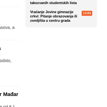
takozvanih studentskih lista
Vraćanje Jovine gimnazije
12181
crkvi: Pitanje obrazovanja ili
zemljišta u centru grada
asova, a
a
odsto,
er Mađar
e od 8,1