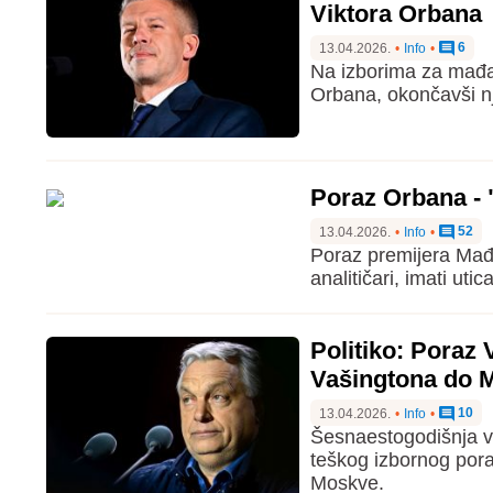
Viktora Orbana
6
13.04.2026.
•
Info
•
Na izborima za mađar
Orbana, okončavši n
Poraz Orbana - "
52
13.04.2026.
•
Info
•
Poraz premijera Mađ
analitičari, imati ut
Politiko: Poraz 
Vašingtona do 
10
13.04.2026.
•
Info
•
Šesnaestogodišnja v
teškog izbornog poraz
Moskve.