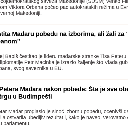
ocojdemokratskog saveza Makedonije (SDSM) Venko Fil
zom Viktora Orbana počeo pad autokratskih režima u Evr
Severnoj Makedoniji.
ita Mađaru pobedu na izborima, ali žali za 
banom"
j Babiš čestitao je lideru mađarske stranke Tisa Peter
iplomatije Petr Macinka je izrazio žaljenje što Vlada gub
bana, svog saveznika u EU.
Petera Mađara nakon pobede: Šta je sve ob
trgu u Budimpešti
etar Mađar proglasio je sinoć izbornu pobedu, ocenivši d
ija ostvarila ubedljiv rezultat i, kako je naveo, verovatno
u parlamentu.