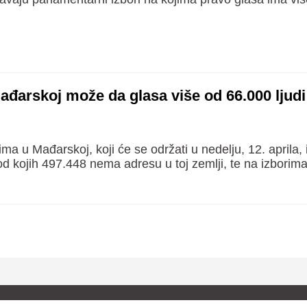
ađarskoj može da glasa više od 66.000 ljudi
ma u Mađarskoj, koji će se održati u nedelju, 12. aprila,
d kojih 497.448 nema adresu u toj zemlji, te na izbori