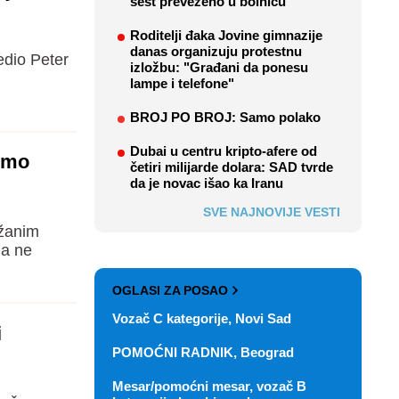
šest prevezeno u bolnicu
Roditelji đaka Jovine gimnazije
danas organizuju protestnu
edio Peter
izložbu: "Građani da ponesu
lampe i telefone"
BROJ PO BROJ: Samo polako
Dubai u centru kripto-afere od
ćemo
četiri milijarde dolara: SAD tvrde
da je novac išao ka Iranu
SVE NAJNOVIJE VESTI
ržanim
 a ne
OGLASI ZA POSAO
Vozač C kategorije, Novi Sad
i
POMOĆNI RADNIK, Beograd
Mesar/pomoćni mesar, vozač B